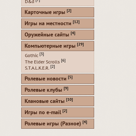
[7]
D&d
[2]
Карточные игры
[12]
Игры на местности
[4]
Оружейные сайты
[29]
Компьютерные игры
[3]
Gothic
[6]
The Elder Scrolls
[2]
S.T.A.L.K.E.R.
[5]
Ролевые новости
[9]
Ролевые клубы
[10]
Клановые сайты
[2]
Игры по e-mail
[4]
Ролевые игры (Разное)