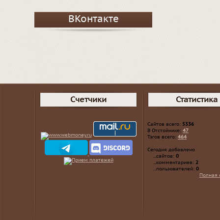
ВКонтакте
Счетчики
Статистика
Сайтов всего:
5336
В Отстойнике:
47
Тэгов всего:
464
Сегодня добавлено
...сайтов:
0
...комментариев:
2
...пользователей:
0
Полная 