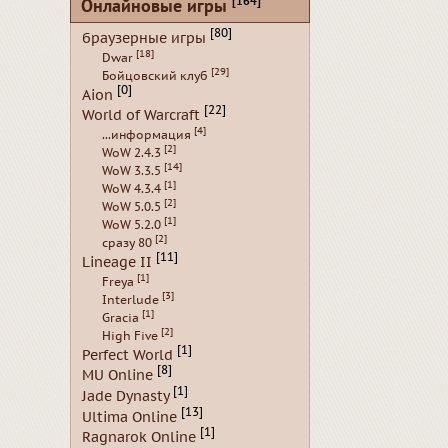
[164]
Онлайновые игры
[80]
браузерные игры
[18]
Dwar
[29]
Бойцовский клуб
[0]
Aion
[22]
World of Warcraft
[4]
...информация
[2]
WoW 2.4.3
[14]
WoW 3.3.5
[1]
WoW 4.3.4
[2]
WoW 5.0.5
[1]
WoW 5.2.0
[2]
сразу 80
[11]
Lineage II
[1]
Freya
[3]
Interlude
[1]
Gracia
[2]
High Five
[1]
Perfect World
[8]
MU Online
[1]
Jade Dynasty
[13]
Ultima Online
[1]
Ragnarok Online