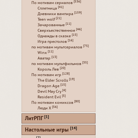
[536]
По мотивам сериалов
[41]
Сплетница
[159]
Дневники вампира
[21]
Teen wolf
[11]
Зачарованные
[46]
Сверхъестественное
[15]
Однажды в сказке
[16]
Игра престолов
[75]
по мотивам мультсериалов
[11]
Winx
[13]
Аватар
[35]
по мотивам мультфильмов
[20]
Король Лев
[128]
По мотивам игр
[19]
The Elder Scrolls
[15]
Dragon Age
[4]
Devil May Cry
[5]
Resident Evil
[80]
По мотивам комиксов
[56]
Люди Х
[1]
ЛитРПГ
[14]
Настольные игры