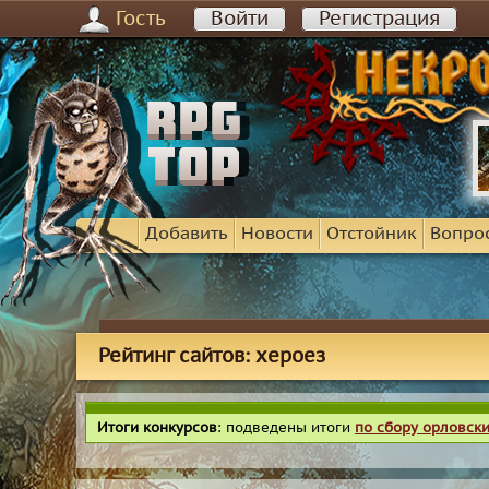
Гость
Войти
Регистрация
Добавить
Новости
Отстойник
Вопро
Рейтинг сайтов: хероез
Итоги конкурсов
: подведены итоги
по сбору орловск