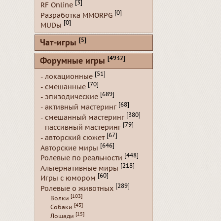
[3]
RF Online
[0]
Разработка MMORPG
[0]
MUDы
[5]
Чат-игры
[4932]
Форумные игры
[51]
- локационные
[70]
- смешанные
[689]
- эпизодические
[68]
- активный мастеринг
[380]
- смешанный мастеринг
[79]
- пассивный мастеринг
[67]
- авторский сюжет
[646]
Авторские миры
[448]
Ролевые по реальности
[218]
Альтернативные миры
[60]
Игры с юмором
[289]
Ролевые о животных
[103]
Волки
[43]
Собаки
[15]
Лошади