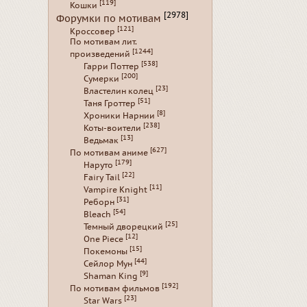
[119]
Кошки
[2978]
Форумки по мотивам
[121]
Кроссовер
По мотивам лит.
[1244]
произведений
[538]
Гарри Поттер
[200]
Сумерки
[23]
Властелин колец
[51]
Таня Гроттер
[8]
Хроники Нарнии
[238]
Коты-воители
[13]
Ведьмак
[627]
По мотивам аниме
[179]
Наруто
[22]
Fairy Tail
[11]
Vampire Knight
[31]
Реборн
[54]
Bleach
[25]
Темный дворецкий
[12]
One Piece
[15]
Покемоны
[44]
Сейлор Мун
[9]
Shaman King
[192]
По мотивам фильмов
[23]
Star Wars