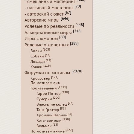
[380]
- смешанный мастеринг
[79]
- пассивный мастеринг
[67]
- авторский сюжет
[646]
Авторские миры
[448]
Ролевые по реальности
[218]
Альтернативные миры
[60]
Игры с юмором
[289]
Ролевые о животных
[103]
Волки
[43]
Собаки
[15]
Лошади
[119]
Кошки
[2978]
Форумки по мотивам
[121]
Кроссовер
По мотивам лит.
[1244]
произведений
[538]
Гарри Поттер
[200]
Сумерки
[23]
Властелин колец
[51]
Таня Гроттер
[8]
Хроники Нарнии
[238]
Коты-воители
[13]
Ведьмак
[627]
По мотивам аниме