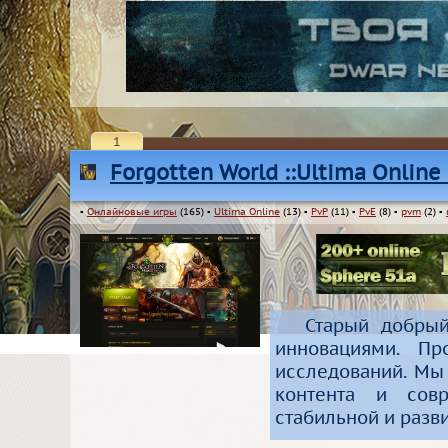
1
Forgotten World ::Ultima Online 
▪
Онлайновые игры
(165)
▪
Ultima Online
(13)
▪
PvP
(11)
▪
PvE
(8)
▪
pvm
(2)
▪
Старый добрый
инновациями. П
исследований. Мы
контента и сов
стабильной и раз