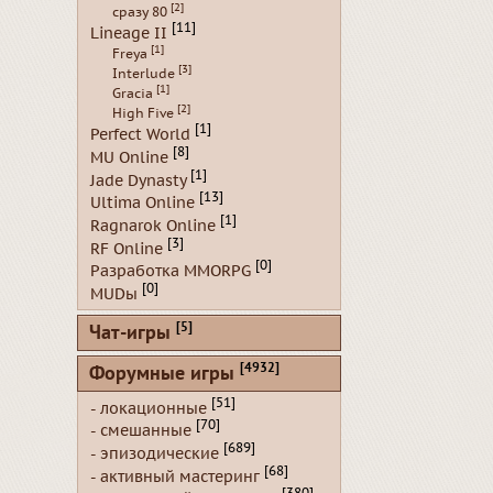
[2]
сразу 80
[11]
Lineage II
[1]
Freya
[3]
Interlude
[1]
Gracia
[2]
High Five
[1]
Perfect World
[8]
MU Online
[1]
Jade Dynasty
[13]
Ultima Online
[1]
Ragnarok Online
[3]
RF Online
[0]
Разработка MMORPG
[0]
MUDы
[5]
Чат-игры
[4932]
Форумные игры
[51]
- локационные
[70]
- смешанные
[689]
- эпизодические
[68]
- активный мастеринг