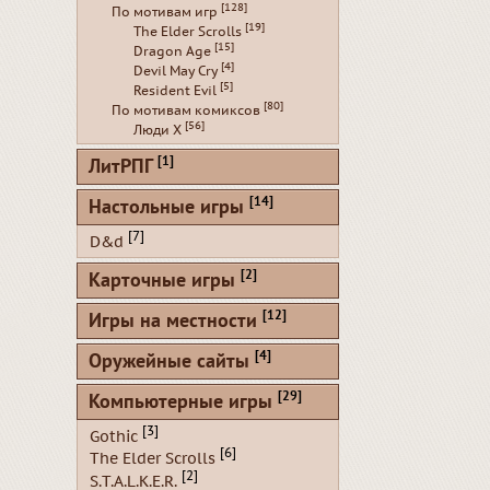
[128]
По мотивам игр
[19]
The Elder Scrolls
[15]
Dragon Age
[4]
Devil May Cry
[5]
Resident Evil
[80]
По мотивам комиксов
[56]
Люди Х
[1]
ЛитРПГ
[14]
Настольные игры
[7]
D&d
[2]
Карточные игры
[12]
Игры на местности
[4]
Оружейные сайты
[29]
Компьютерные игры
[3]
Gothic
[6]
The Elder Scrolls
[2]
S.T.A.L.K.E.R.