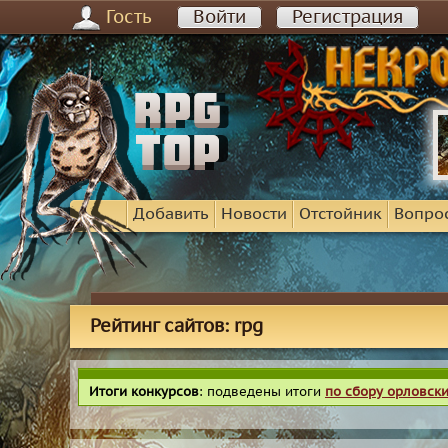
Гость
Войти
Регистрация
Добавить
Новости
Отстойник
Вопро
Рейтинг сайтов: rpg
Итоги конкурсов
: подведены итоги
по сбору орловск