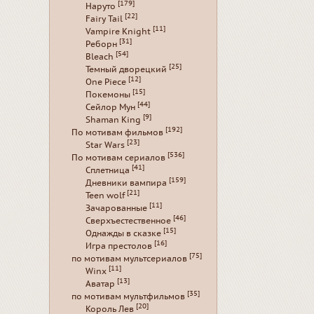
[179]
Наруто
[22]
Fairy Tail
[11]
Vampire Knight
[31]
Реборн
[54]
Bleach
[25]
Темный дворецкий
[12]
One Piece
[15]
Покемоны
[44]
Сейлор Мун
[9]
Shaman King
[192]
По мотивам фильмов
[23]
Star Wars
[536]
По мотивам сериалов
[41]
Сплетница
[159]
Дневники вампира
[21]
Teen wolf
[11]
Зачарованные
[46]
Сверхъестественное
[15]
Однажды в сказке
[16]
Игра престолов
[75]
по мотивам мультсериалов
[11]
Winx
[13]
Аватар
[35]
по мотивам мультфильмов
[20]
Король Лев