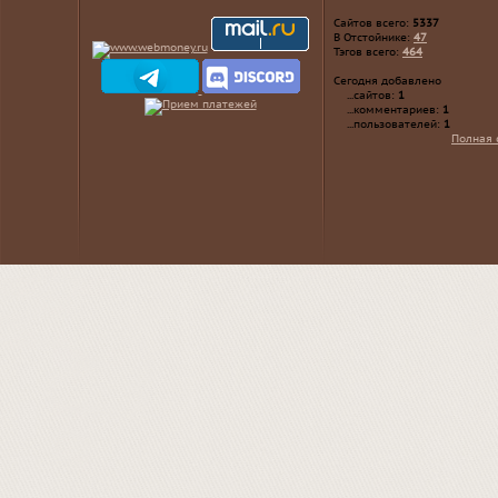
Сайтов всего:
5337
В Отстойнике:
47
Тэгов всего:
464
Сегодня добавлено
...сайтов:
1
...комментариев:
1
...пользователей:
1
Полная 