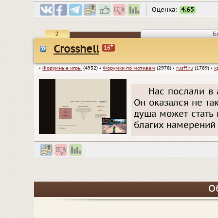
Оценка:
4.65
2
Б
+
Crosshell
16
▪
Форумные игры
(4932)
▪
Форумки по мотивам
(2978)
▪
rusff.ru
(1789)
▪
к
Нас послали в 
Он оказался не та
душа может стать
благих намерений 
О