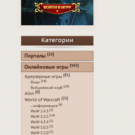
Категории
[22]
Порталы
[165]
Онлайновые игры
[81]
браузерные игры
[18]
Dwar
[29]
Бойцовский клуб
[0]
Aion
[22]
World of Warcraft
[4]
...информация
[2]
WoW 2.4.3
[14]
WoW 3.3.5
[1]
WoW 4.3.4
[2]
WoW 5.0.5
[1]
WoW 5.2.0