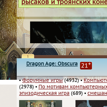
рысаков и троянских кон
1
Dragon Age: Obscura
+
21
▪
Форумные игры
(4932)
▪
Компьют
(2978)
▪
По мотивам компьютерных
эпизодическая игра
(689)
▪
смешан