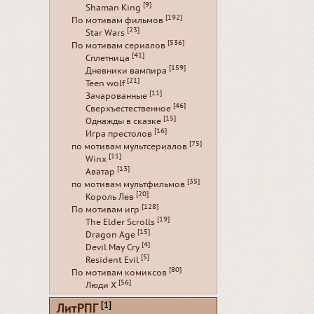
[9]
Shaman King
[192]
По мотивам фильмов
[23]
Star Wars
[536]
По мотивам сериалов
[41]
Сплетница
[159]
Дневники вампира
[21]
Teen wolf
[11]
Зачарованные
[46]
Сверхъестественное
[15]
Однажды в сказке
[16]
Игра престолов
[75]
по мотивам мультсериалов
[11]
Winx
[13]
Аватар
[35]
по мотивам мультфильмов
[20]
Король Лев
[128]
По мотивам игр
[19]
The Elder Scrolls
[15]
Dragon Age
[4]
Devil May Cry
[5]
Resident Evil
[80]
По мотивам комиксов
[56]
Люди Х
[1]
ЛитРПГ