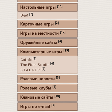
[14]
Настольные игры
[7]
D&d
[2]
Карточные игры
[12]
Игры на местности
[4]
Оружейные сайты
[29]
Компьютерные игры
[3]
Gothic
[6]
The Elder Scrolls
[2]
S.T.A.L.K.E.R.
[5]
Ролевые новости
[9]
Ролевые клубы
[10]
Клановые сайты
[2]
Игры по e-mail