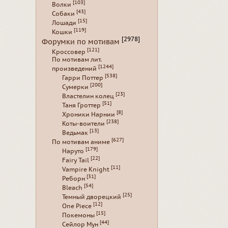
[103]
Волки
[43]
Собаки
[15]
Лошади
[119]
Кошки
[2978]
Форумки по мотивам
[121]
Кроссовер
По мотивам лит.
[1244]
произведений
[538]
Гарри Поттер
[200]
Сумерки
[23]
Властелин колец
[51]
Таня Гроттер
[8]
Хроники Нарнии
[238]
Коты-воители
[13]
Ведьмак
[627]
По мотивам аниме
[179]
Наруто
[22]
Fairy Tail
[11]
Vampire Knight
[31]
Реборн
[54]
Bleach
[25]
Темный дворецкий
[12]
One Piece
[15]
Покемоны
[44]
Сейлор Мун