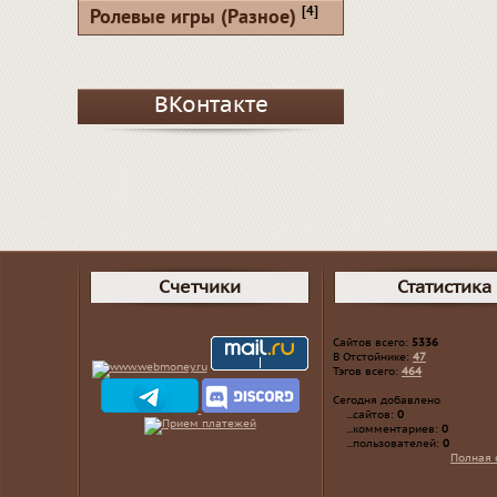
[4]
Ролевые игры (Разное)
ВКонтакте
Счетчики
Статистика
Сайтов всего:
5336
В Отстойнике:
47
Тэгов всего:
464
Сегодня добавлено
...сайтов:
0
...комментариев:
0
...пользователей:
0
Полная 