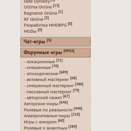
Jade Dynasty
[13]
Ultima Online
[1]
Ragnarok Online
[3]
RF Online
[0]
Разработка MMORPG
[0]
MUDы
[5]
Чат-игры
[4932]
Форумные игры
[51]
- локационные
[70]
- смешанные
[689]
- эпизодические
[68]
- активный мастеринг
[380]
- смешанный мастеринг
[79]
- пассивный мастеринг
[67]
- авторский сюжет
[646]
Авторские миры
[448]
Ролевые по реальности
[218]
Альтернативные миры
[60]
Игры с юмором
[289]
Ролевые о животных