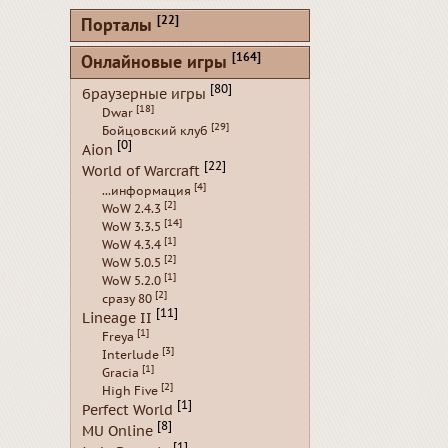
[22]
Порталы
[164]
Онлайновые игры
[80]
браузерные игры
[18]
Dwar
[29]
Бойцовский клуб
[0]
Aion
[22]
World of Warcraft
[4]
...информация
[2]
WoW 2.4.3
[14]
WoW 3.3.5
[1]
WoW 4.3.4
[2]
WoW 5.0.5
[1]
WoW 5.2.0
[2]
сразу 80
[11]
Lineage II
[1]
Freya
[3]
Interlude
[1]
Gracia
[2]
High Five
[1]
Perfect World
[8]
MU Online
[1]