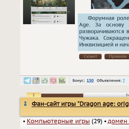
Форумная роле
Age. За основу 
разворачиваются в
Чужака. Сокраще
Инквизицией и нач
Сюжет
Правила
Бонус:
150
Объявления:
7
2
Б
Фан-сайт игры "Dragon age: оrig
▪
Компьютерные игры
(29)
▪
домен 