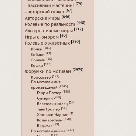
[79]
- пассивный мастеринг
[67]
- авторский сюжет
[646]
Авторские миры
[448]
Ролевые по реальности
[217]
Альтернативные миры
[60]
Игры с юмором
[290]
Ролевые о животных
[103]
Волки
[43]
Собаки
[15]
Лошади
[119]
Кошки
[2979]
Форумки по мотивам
[121]
Кроссовер
По мотивам лит.
[1245]
произведений
[538]
Гарри Поттер
[200]
Сумерки
[24]
Властелин колец
[51]
Таня Гроттер
[8]
Хроники Нарнии
[238]
Коты-воители
[13]
Ведьмак
[627]
По мотивам аниме
[179]