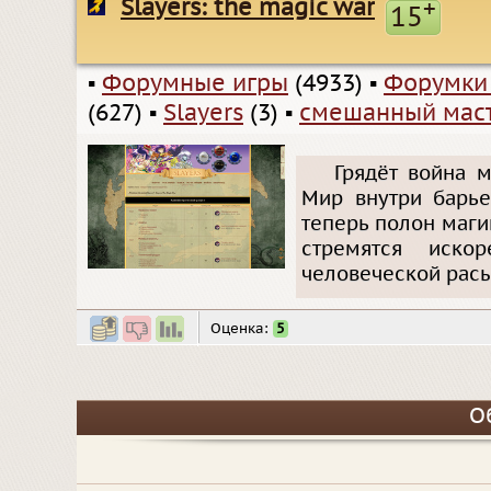
Slayers: the magic war
+
15
▪
Форумные игры
(4933)
▪
Форумки
(627)
▪
Slayers
(3)
▪
смешанный мас
Грядёт война 
Мир внутри барье
теперь полон маги
стремятся иско
человеческой расы
Оценка:
5
О