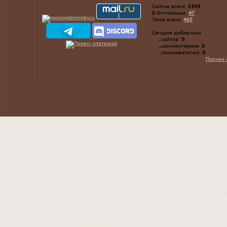
Сайтов всего:
5343
В Отстойнике:
47
Тэгов всего:
465
Сегодня добавлено
...сайтов:
0
...комментариев:
0
...пользователей:
0
Полная 