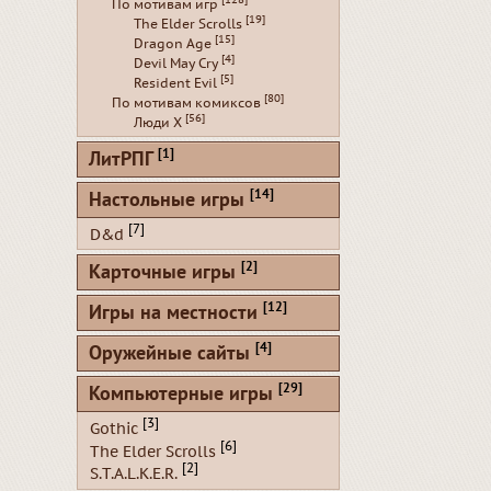
По мотивам игр
[19]
The Elder Scrolls
[15]
Dragon Age
[4]
Devil May Cry
[5]
Resident Evil
[80]
По мотивам комиксов
[56]
Люди Х
[1]
ЛитРПГ
[14]
Настольные игры
[7]
D&d
[2]
Карточные игры
[12]
Игры на местности
[4]
Оружейные сайты
[29]
Компьютерные игры
[3]
Gothic
[6]
The Elder Scrolls
[2]
S.T.A.L.K.E.R.