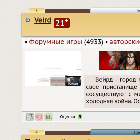
3
Б
Veird
+
21
▪
Форумные игры
(4933)
▪
авторск
Вейрд - город 
свое пристанище
сосуществуют с м
холодная война. О
Оценка:
5
4
Пр