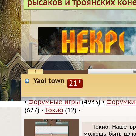
рысаков и троянских кон
1
Б
Yaoi town
+
21
▪
Форумные игры
(4933)
▪
Форумки
(627)
▪
Токио
(12)
▪
Токио. Наше вр
можешь быть шлю