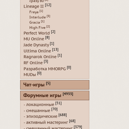
сразу 80
[12]
Lineage II
[1]
Freya
[3]
Interlude
[1]
Gracia
[2]
High Five
[2]
Perfect World
[8]
MU Online
[1]
Jade Dynasty
[13]
Ultima Online
[1]
Ragnarok Online
[3]
RF Online
[0]
Разработка MMORPG
[0]
MUDы
[5]
Чат-игры
[4933]
Форумные игры
[51]
- локационные
[70]
- смешанные
[688]
- эпизодические
[68]
- активный мастеринг
[379]
- смешанный мастеринг