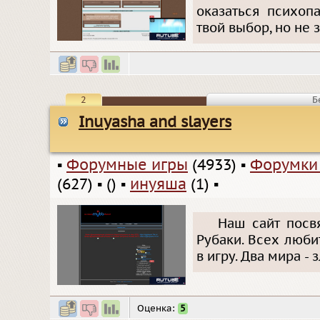
оказаться психоп
твой выбор, но не з
2
Б
Inuyasha and slayers
▪
Форумные игры
(4933)
▪
Форумки
(627)
▪
()
▪
инуяша
(1)
▪
Наш сайт посв
Рубаки. Всех люб
в игру. Два мира - 
Оценка:
5