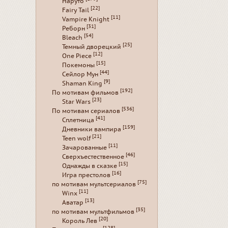
Наруто
[22]
Fairy Tail
[11]
Vampire Knight
[31]
Реборн
[54]
Bleach
[25]
Темный дворецкий
[12]
One Piece
[15]
Покемоны
[44]
Сейлор Мун
[9]
Shaman King
[192]
По мотивам фильмов
[23]
Star Wars
[536]
По мотивам сериалов
[41]
Сплетница
[159]
Дневники вампира
[21]
Teen wolf
[11]
Зачарованные
[46]
Сверхъестественное
[15]
Однажды в сказке
[16]
Игра престолов
[75]
по мотивам мультсериалов
[11]
Winx
[13]
Аватар
[35]
по мотивам мультфильмов
[20]
Король Лев
[128]