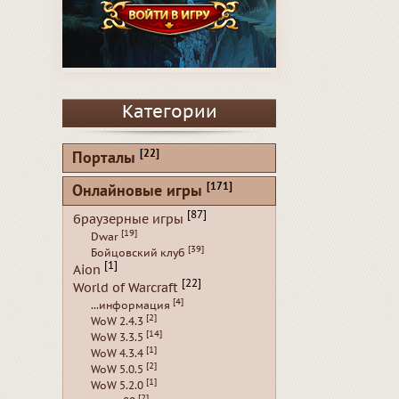
Категории
[22]
Порталы
[171]
Онлайновые игры
[87]
браузерные игры
[19]
Dwar
[39]
Бойцовский клуб
[1]
Aion
[22]
World of Warcraft
[4]
...информация
[2]
WoW 2.4.3
[14]
WoW 3.3.5
[1]
WoW 4.3.4
[2]
WoW 5.0.5
[1]
WoW 5.2.0
[2]