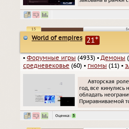
закована в рамки с
15
Б
World of empires
+
21
▪
Форумные игры
(4933)
▪
Демоны
(
средневековье
(60)
▪
гномы
(11)
▪
э
Авторская роле
год, все кинулись 
обладать неограни
Приравниваемой то
Оценка:
5