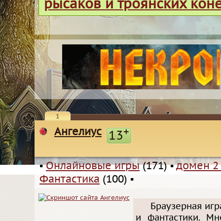
рысаков и троянских кон
1
Ангелиус
+
13
▪
Онлайновые игры
(171)
▪
домен 2
Фантастика
(100)
▪
Браузерная игр
и фантастики. Мн