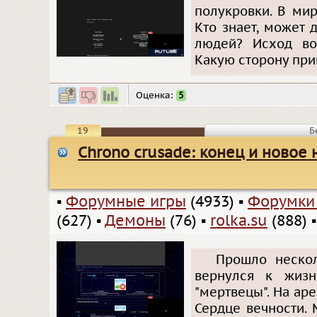
полукровки. В ми
Кто знает, может
людей? Исход во
Какую сторону пр
Оценка:
5
19
Б
Chrono crusade: конец и новое 
▪
Форумные игры
(4933)
▪
Форумки
(627)
▪
Демоны
(76)
▪
rolka.su
(888)
Прошло нескол
вернулся к жизн
"мертвецы". На ар
Сердце вечности. 