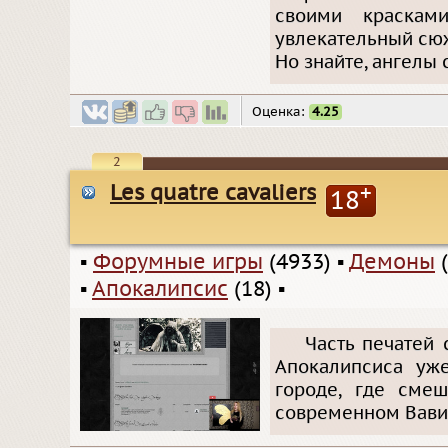
своими краскам
увлекательный сюж
Но знайте, ангелы 
Оценка:
4.25
2
Les quatre cavaliers
+
18
▪
Форумные игры
(4933)
▪
Демоны
(
▪
Апокалипсис
(18)
▪
Часть печатей 
Апокалипсиса уже
городе, где сме
современном Вави