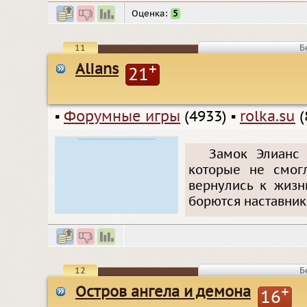
Оценка:
5
11
Б
Alians
+
21
▪
Форумные игры
(4933)
▪
rolka.su
(
Замок Элианс 
которые не смогл
вернулись к жизн
борются наставники
12
Б
Остров ангела и демона
+
16