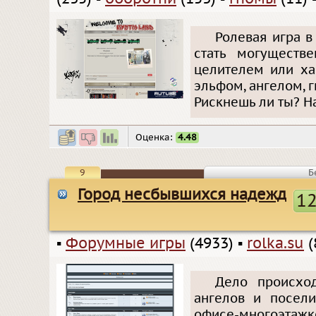
Ролевая игра в
стать могуществ
целителем или ха
эльфом, ангелом,
Рискнешь ли ты? Н
Оценка:
4.48
9
Б
Город несбывшихся надежд
1
▪
Форумные игры
(4933)
▪
rolka.su
(
Дело происход
ангелов и посел
офисе-многоэтаж