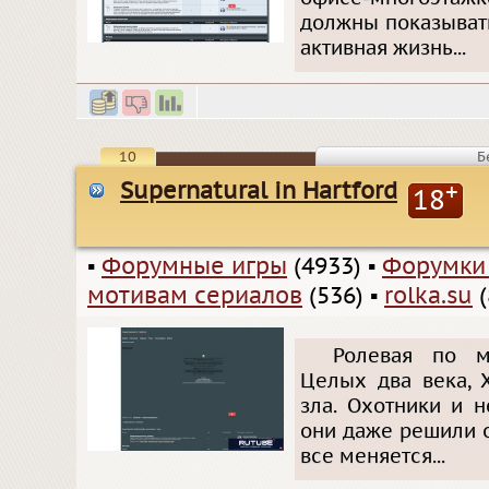
должны показывать
активная жизнь...
10
Б
Supernatural in Hartford
+
18
▪
Форумные игры
(4933)
▪
Форумки
мотивам сериалов
(536)
▪
rolka.su
(
Ролевая по мо
Целых два века, 
зла. Охотники и 
они даже решили о
все меняется...