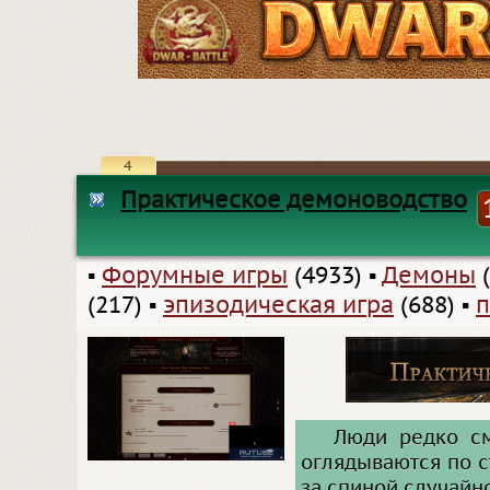
4
Практическое демоноводство
▪
Форумные игры
(4933)
▪
Демоны
(
(217)
▪
эпизодическая игра
(688)
▪
п
Люди редко см
оглядываются по с
за спиной случайн