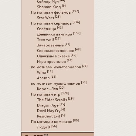
[44]
Сейлор Мун
[9]
Shaman King
[192]
По мотивам фильмов
[23]
Star Wars
[536]
По мотивам сериалов
[41]
Сплетница
[159]
Дневники вампира
[21]
Teen wolf
[11]
Зачарованные
[46]
Сверхъестественное
[15]
Однажды в сказке
[16]
Игра престолов
[75]
по мотивам мультсериалов
[11]
Winx
[13]
Аватар
[35]
по мотивам мультфильмов
[20]
Король Лев
[128]
По мотивам игр
[19]
The Elder Scrolls
[15]
Dragon Age
[4]
Devil May Cry
[5]
Resident Evil
[80]
По мотивам комиксов
[56]
Люди Х
[1]