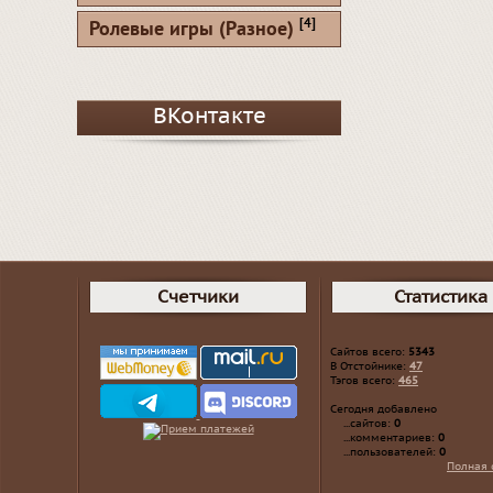
[4]
Ролевые игры (Разное)
ВКонтакте
Счетчики
Статистика
Сайтов всего:
5343
В Отстойнике:
47
Тэгов всего:
465
Сегодня добавлено
...сайтов:
0
...комментариев:
0
...пользователей:
0
Полная 