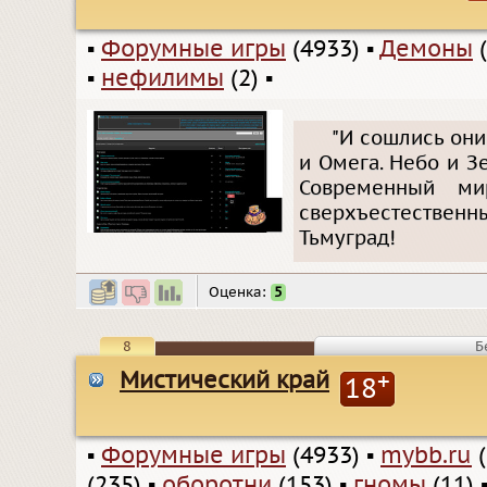
▪
Форумные игры
(4933)
▪
Демоны
(
▪
нефилимы
(2)
▪
"И сошлись они
и Омега. Небо и Зе
Современный ми
сверхъестестве
Тьмуград!
Оценка:
5
8
Б
Мистический край
+
18
▪
Форумные игры
(4933)
▪
mybb.ru
(
(235)
▪
оборотни
(153)
▪
гномы
(11)