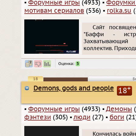
▪
Форумные игры
(4933)
▪
Форумки
мотивам сериалов
(536)
▪
rolka.su
(
Сайт посвяще
"Баффи - истре
Захватывающий 
коллектив. Приходи
Оценка:
5
18
Б
Demons, gods and people
+
18
▪
Форумные игры
(4933)
▪
Демоны
(
фэнтези
(305)
▪
люди
(27)
▪
боги
(21
Кончилась войн