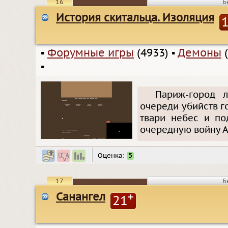
16
Б
История скитальца. Изоляция
▪
Форумные игры
(4933)
▪
Демоны
(
▪
Париж-город 
очереди убийств г
твари небес и по
очередную войну А
Оценка:
5
17
Б
Санангел
+
21