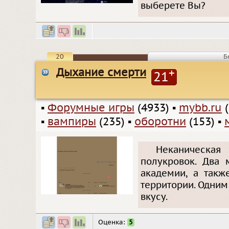
выберете Вы?
20
Б
Дыхание смерти
+
21
▪
Форумные игры
(4933)
▪
mybb.ru
(
▪
вампиры
(235)
▪
оборотни
(153)
▪
Неканическая 
полукровок. Два 
академии, а такж
территории. Одним
вкусу.
Оценка:
5