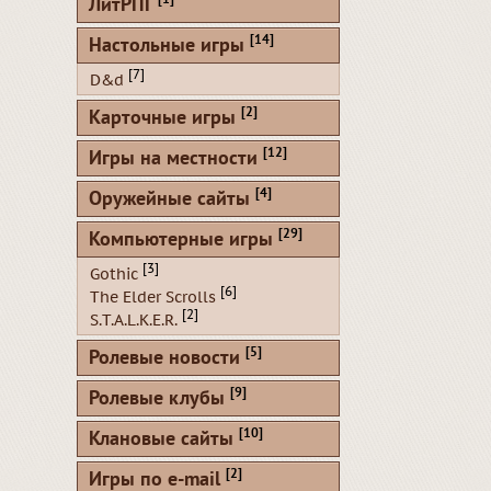
ЛитРПГ
[14]
Настольные игры
[7]
D&d
[2]
Карточные игры
[12]
Игры на местности
[4]
Оружейные сайты
[29]
Компьютерные игры
[3]
Gothic
[6]
The Elder Scrolls
[2]
S.T.A.L.K.E.R.
[5]
Ролевые новости
[9]
Ролевые клубы
[10]
Клановые сайты
[2]
Игры по e-mail