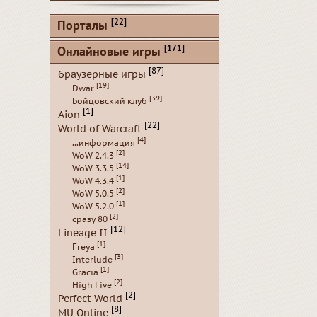
[22]
Порталы
[171]
Онлайновые игры
[87]
браузерные игры
[19]
Dwar
[39]
Бойцовский клуб
[1]
Aion
[22]
World of Warcraft
[4]
...информация
[2]
WoW 2.4.3
[14]
WoW 3.3.5
[1]
WoW 4.3.4
[2]
WoW 5.0.5
[1]
WoW 5.2.0
[2]
сразу 80
[12]
Lineage II
[1]
Freya
[3]
Interlude
[1]
Gracia
[2]
High Five
[2]
Perfect World
[8]
MU Online