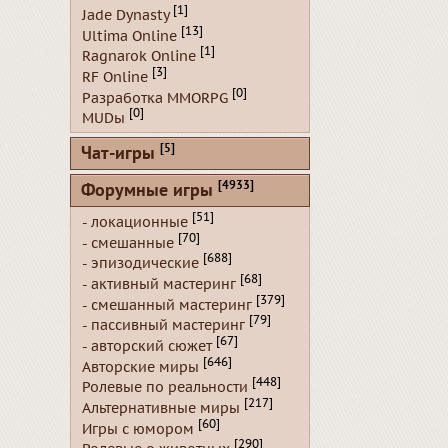
[1]
Jade Dynasty
[13]
Ultima Online
[1]
Ragnarok Online
[3]
RF Online
[0]
Разработка MMORPG
[0]
MUDы
[5]
Чат-игры
[4933]
Форумные игры
[51]
- локационные
[70]
- смешанные
[688]
- эпизодические
[68]
- активный мастеринг
[379]
- смешанный мастеринг
[79]
- пассивный мастеринг
[67]
- авторский сюжет
[646]
Авторские миры
[448]
Ролевые по реальности
[217]
Альтернативные миры
[60]
Игры с юмором
[290]