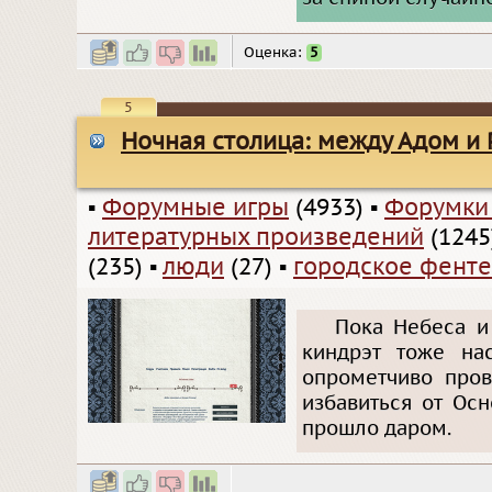
Оценка:
5
5
Ночная столица: между Адом и
▪
Форумные игры
(4933)
▪
Форумки
литературных произведений
(1245
(235)
▪
люди
(27)
▪
городское фенте
Пока Небеса и
киндрэт тоже нас
опрометчиво пров
избавиться от Осн
прошло даром.