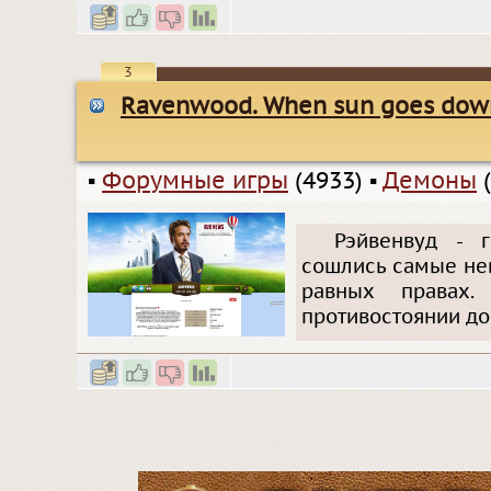
3
Ravenwood. When sun goes dow
▪
Форумные игры
(4933)
▪
Демоны
(
Рэйвенвуд - 
сошлись самые не
равных правах.
противостоянии доб