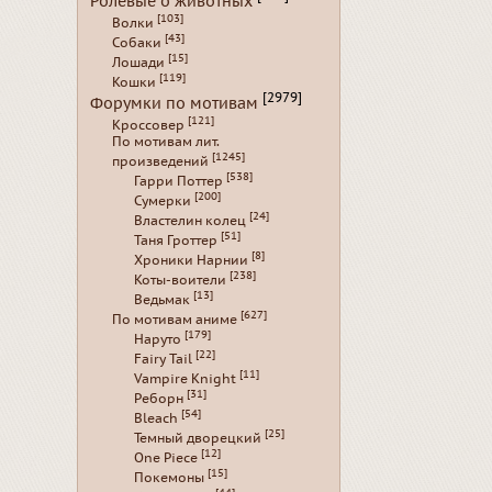
Ролевые о животных
[103]
Волки
[43]
Собаки
[15]
Лошади
[119]
Кошки
[2979]
Форумки по мотивам
[121]
Кроссовер
По мотивам лит.
[1245]
произведений
[538]
Гарри Поттер
[200]
Сумерки
[24]
Властелин колец
[51]
Таня Гроттер
[8]
Хроники Нарнии
[238]
Коты-воители
[13]
Ведьмак
[627]
По мотивам аниме
[179]
Наруто
[22]
Fairy Tail
[11]
Vampire Knight
[31]
Реборн
[54]
Bleach
[25]
Темный дворецкий
[12]
One Piece
[15]
Покемоны