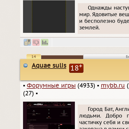
Однажды наступ
мир. Ядовитые веще
и бесполезно буде
землей.
14
Б
Aquae sulis
+
18
▪
Форумные игры
(4933)
▪
mybb.ru
(
(27)
▪
Город Бат, Анг
людьми. Добро п
частичку себя и с