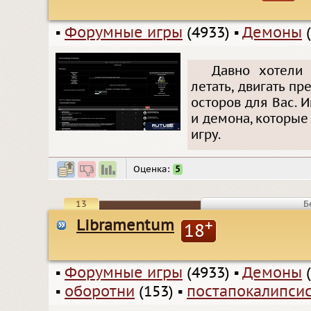
▪
Форумные игры
(4933)
▪
Демоны
(
Давно хотели 
летать, двигать п
осторов для Вас. 
и демона, которые
игру.
Оценка:
5
13
Б
Libramentum
+
18
▪
Форумные игры
(4933)
▪
Демоны
(
▪
оборотни
(153)
▪
постапокалипси