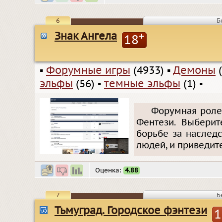
6
Б
Знак Ангела
+
18
▪
Форумные игры
(4933)
▪
Демоны
(
эльфы
(56)
▪
темные эльфы
(1)
▪
Форумная ролев
Фентези. Выбери
борьбе за наслед
людей, и приведите
Оценка:
4.88
7
Б
Тьмуград. Городское фэнтези
1