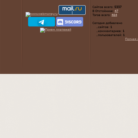
Сайтов всего:
5337
В Отстойнике:
47
Тэгов всего:
464
Сегодня добавлено
...сайтов:
1
...комментариев:
1
...пользователей:
1
Полная 