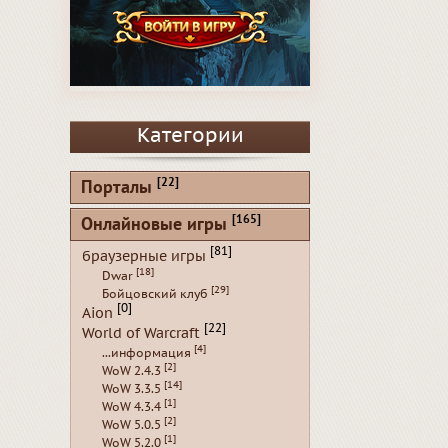
Категории
[22]
Порталы
[165]
Онлайновые игры
[81]
браузерные игры
[18]
Dwar
[29]
Бойцовский клуб
[0]
Aion
[22]
World of Warcraft
[4]
...информация
[2]
WoW 2.4.3
[14]
WoW 3.3.5
[1]
WoW 4.3.4
[2]
WoW 5.0.5
[1]
WoW 5.2.0