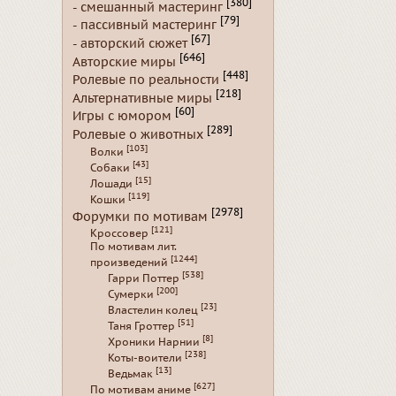
[380]
- смешанный мастеринг
[79]
- пассивный мастеринг
[67]
- авторский сюжет
[646]
Авторские миры
[448]
Ролевые по реальности
[218]
Альтернативные миры
[60]
Игры с юмором
[289]
Ролевые о животных
[103]
Волки
[43]
Собаки
[15]
Лошади
[119]
Кошки
[2978]
Форумки по мотивам
[121]
Кроссовер
По мотивам лит.
[1244]
произведений
[538]
Гарри Поттер
[200]
Сумерки
[23]
Властелин колец
[51]
Таня Гроттер
[8]
Хроники Нарнии
[238]
Коты-воители
[13]
Ведьмак
[627]
По мотивам аниме