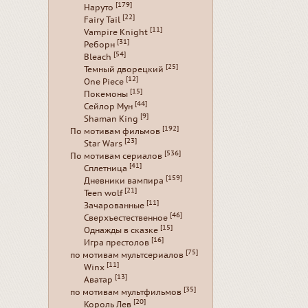
[179]
Наруто
[22]
Fairy Tail
[11]
Vampire Knight
[31]
Реборн
[54]
Bleach
[25]
Темный дворецкий
[12]
One Piece
[15]
Покемоны
[44]
Сейлор Мун
[9]
Shaman King
[192]
По мотивам фильмов
[23]
Star Wars
[536]
По мотивам сериалов
[41]
Сплетница
[159]
Дневники вампира
[21]
Teen wolf
[11]
Зачарованные
[46]
Сверхъестественное
[15]
Однажды в сказке
[16]
Игра престолов
[75]
по мотивам мультсериалов
[11]
Winx
[13]
Аватар
[35]
по мотивам мультфильмов
[20]
Король Лев