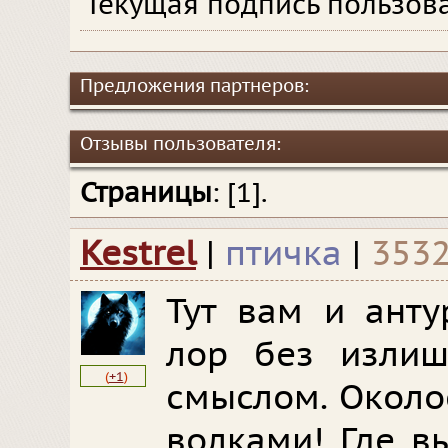
Текущая подпись пользова
Предложения партнеров:
Отзывы пользователя:
Страницы
: [1].
Kestrel
|
птичка
|
3532
Тут вам и ант
лор без излиш
(
+1
)
смыслом. Около
волками! Где в