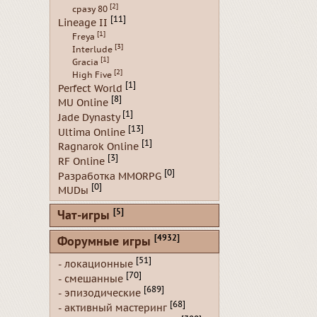
[2]
сразу 80
[11]
Lineage II
[1]
Freya
[3]
Interlude
[1]
Gracia
[2]
High Five
[1]
Perfect World
[8]
MU Online
[1]
Jade Dynasty
[13]
Ultima Online
[1]
Ragnarok Online
[3]
RF Online
[0]
Разработка MMORPG
[0]
MUDы
[5]
Чат-игры
[4932]
Форумные игры
[51]
- локационные
[70]
- смешанные
[689]
- эпизодические
[68]
- активный мастеринг