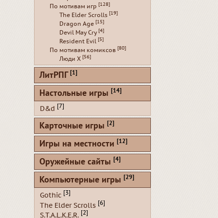
[128]
По мотивам игр
[19]
The Elder Scrolls
[15]
Dragon Age
[4]
Devil May Cry
[5]
Resident Evil
[80]
По мотивам комиксов
[56]
Люди Х
[1]
ЛитРПГ
[14]
Настольные игры
[7]
D&d
[2]
Карточные игры
[12]
Игры на местности
[4]
Оружейные сайты
[29]
Компьютерные игры
[3]
Gothic
[6]
The Elder Scrolls
[2]
S.T.A.L.K.E.R.