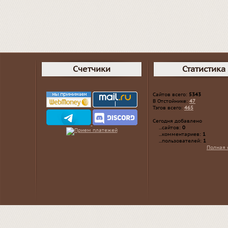
Счетчики
Статистика
Сайтов всего:
5343
В Отстойнике:
47
Тэгов всего:
465
Сегодня добавлено
...сайтов:
0
...комментариев:
1
...пользователей:
1
Полная 