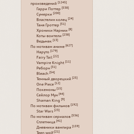
[1245]
произведений
[538]
Гарри Поттер
[200]
Сумерки
[24]
Властелин колец
[51]
Таня Гроттер
[8]
Хроники Нарнии
[238]
Коты-воители
[13]
Ведьмак
[627]
По мотивам аниме
[179]
Наруто
[22]
Fairy Tail
[11]
Vampire Knight
[31]
Реборн
[54]
Bleach
[25]
Темный дворецкий
[12]
One Piece
[15]
Покемоны
[44]
Сейлор Мун
[9]
Shaman King
[192]
По мотивам фильмов
[23]
Star Wars
[536]
По мотивам сериалов
[41]
Сплетница
[159]
Дневники вампира
[21]
Teen wolf