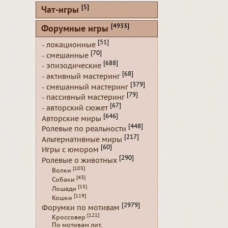
[5]
Чат-игры
[4933]
Форумные игры
[51]
- локационные
[70]
- смешанные
[688]
- эпизодические
[68]
- активный мастеринг
[379]
- смешанный мастеринг
[79]
- пассивный мастеринг
[67]
- авторский сюжет
[646]
Авторские миры
[448]
Ролевые по реальности
[217]
Альтернативные миры
[60]
Игры с юмором
[290]
Ролевые о животных
[103]
Волки
[43]
Собаки
[15]
Лошади
[119]
Кошки
[2979]
Форумки по мотивам
[121]
Кроссовер
По мотивам лит.