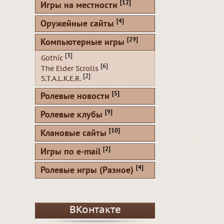
[12]
Игры на местности
[4]
Оружейные сайты
[29]
Компьютерные игры
[3]
Gothic
[6]
The Elder Scrolls
[2]
S.T.A.L.K.E.R.
[5]
Ролевые новости
[9]
Ролевые клубы
[10]
Клановые сайты
[2]
Игры по e-mail
[4]
Ролевые игры (Разное)
ВКонтакте