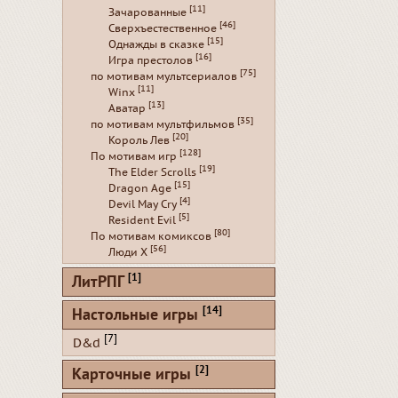
[11]
Зачарованные
[46]
Сверхъестественное
[15]
Однажды в сказке
[16]
Игра престолов
[75]
по мотивам мультсериалов
[11]
Winx
[13]
Аватар
[35]
по мотивам мультфильмов
[20]
Король Лев
[128]
По мотивам игр
[19]
The Elder Scrolls
[15]
Dragon Age
[4]
Devil May Cry
[5]
Resident Evil
[80]
По мотивам комиксов
[56]
Люди Х
[1]
ЛитРПГ
[14]
Настольные игры
[7]
D&d
[2]
Карточные игры