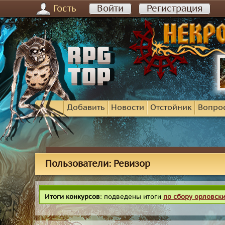
Гость
Войти
Регистрация
Добавить
Новости
Отстойник
Вопро
Пользователи: Ревизор
Итоги конкурсов
: подведены итоги
по сбору орловск