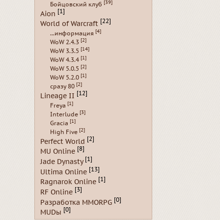
[39]
Бойцовский клуб
[1]
Aion
[22]
World of Warcraft
[4]
...информация
[2]
WoW 2.4.3
[14]
WoW 3.3.5
[1]
WoW 4.3.4
[2]
WoW 5.0.5
[1]
WoW 5.2.0
[2]
сразу 80
[12]
Lineage II
[1]
Freya
[3]
Interlude
[1]
Gracia
[2]
High Five
[2]
Perfect World
[8]
MU Online
[1]
Jade Dynasty
[13]
Ultima Online
[1]
Ragnarok Online
[3]
RF Online
[0]
Разработка MMORPG
[0]
MUDы