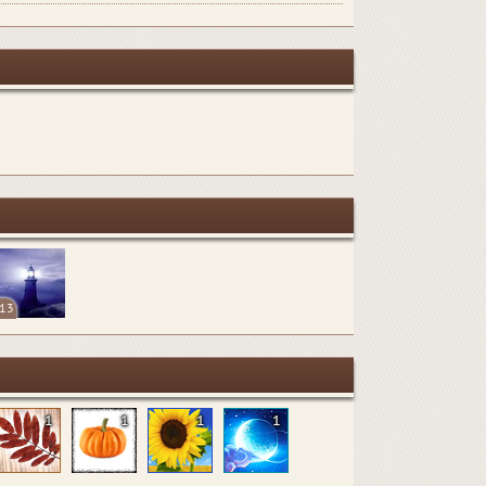
13
1
1
1
1