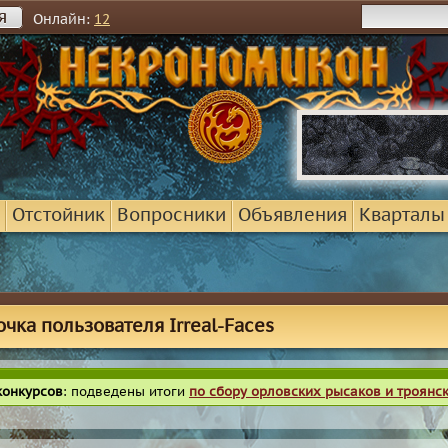
я
Онлайн:
12
Отстойник
Вопросники
Объявления
Кварталы
очка пользователя Irreal-Faces
конкурсов
: подведены итоги
по сбору орловских рысаков и троянс