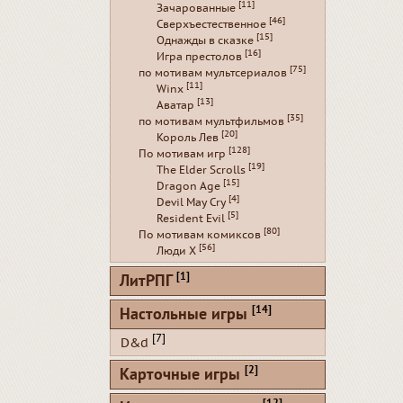
[11]
Зачарованные
[46]
Сверхъестественное
[15]
Однажды в сказке
[16]
Игра престолов
[75]
по мотивам мультсериалов
[11]
Winx
[13]
Аватар
[35]
по мотивам мультфильмов
[20]
Король Лев
[128]
По мотивам игр
[19]
The Elder Scrolls
[15]
Dragon Age
[4]
Devil May Cry
[5]
Resident Evil
[80]
По мотивам комиксов
[56]
Люди Х
[1]
ЛитРПГ
[14]
Настольные игры
[7]
D&d
[2]
Карточные игры