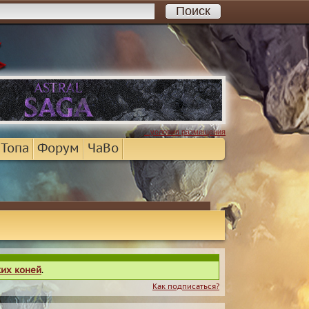
...условия размещения
 Топа
Форум
ЧаВо
ких коней
.
Как подписаться?