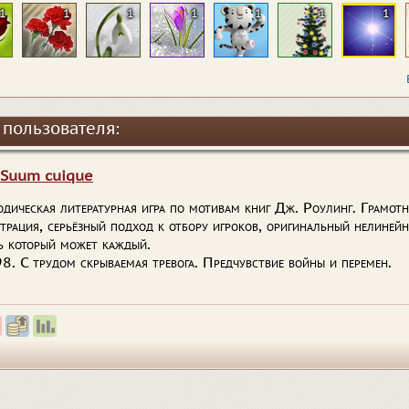
1
1
1
1
1
1
1
 пользователя:
 Suum cuique
дическая литературная игра по мотивам книг Дж. Роулинг. Грамотн
трация, серьёзный подход к отбору игроков, оригинальный нелиней
ь который может каждый.
8. С трудом скрываемая тревога. Предчувствие войны и перемен.