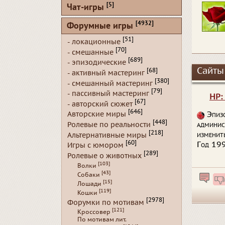
[5]
Чат-игры
[4932]
Форумные игры
[51]
- локационные
[70]
- смешанные
[689]
- эпизодические
Сайты
[68]
- активный мастеринг
[380]
- смешанный мастеринг
[79]
- пассивный мастеринг
HP:
[67]
- авторский сюжет
[646]
Эпизо
Авторские миры
[448]
админис
Ролевые по реальности
[218]
изменит
Альтернативные миры
[60]
Год 199
Игры с юмором
[289]
Ролевые о животных
[103]
Волки
[43]
Собаки
[15]
Лошади
[119]
Кошки
[2978]
Форумки по мотивам
[121]
Кроссовер
По мотивам лит.