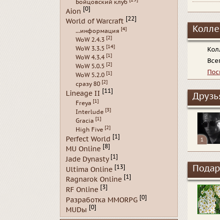
Бойцовский клуб
[0]
Aion
[22]
World of Warcraft
Колле
[4]
...информация
[2]
WoW 2.4.3
[14]
WoW 3.3.5
Кол
[1]
WoW 4.3.4
Все
[2]
WoW 5.0.5
Пос
[1]
WoW 5.2.0
[2]
сразу 80
[11]
Lineage II
Друзь
[1]
Freya
[3]
Interlude
[1]
Gracia
[2]
High Five
[1]
Perfect World
1
[8]
MU Online
[1]
Jade Dynasty
Подар
[13]
Ultima Online
[1]
Ragnarok Online
[3]
RF Online
[0]
Разработка MMORPG
[0]
MUDы