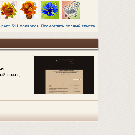
1
1
1
1
Всего
311
подарков.
Посмотреть полный список
ая
ный сюжет,