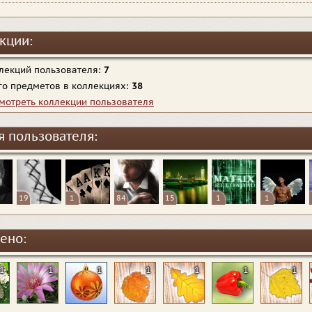
кции:
лекций пользователя:
7
го предметов в коллекциях:
38
мотреть коллекции пользователя
я пользователя:
19
1
84
15
1
1
ено:
1
1
1
1
1
1
1