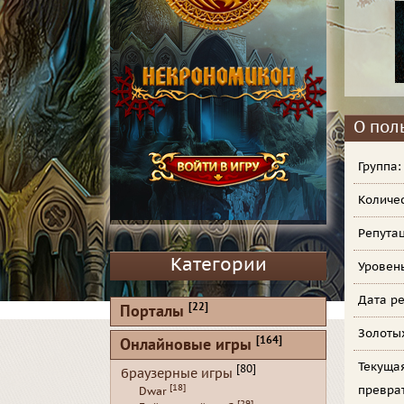
О пол
Группа
Количе
Репута
Категории
Уровен
Дата ре
[22]
Порталы
Золоты
[164]
Онлайновые игры
Текуща
[80]
браузерные игры
[18]
превра
Dwar
[29]