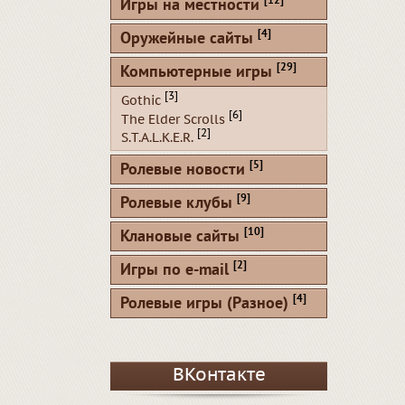
[12]
Игры на местности
[4]
Оружейные сайты
[29]
Компьютерные игры
[3]
Gothic
[6]
The Elder Scrolls
[2]
S.T.A.L.K.E.R.
[5]
Ролевые новости
[9]
Ролевые клубы
[10]
Клановые сайты
[2]
Игры по e-mail
[4]
Ролевые игры (Разное)
ВКонтакте