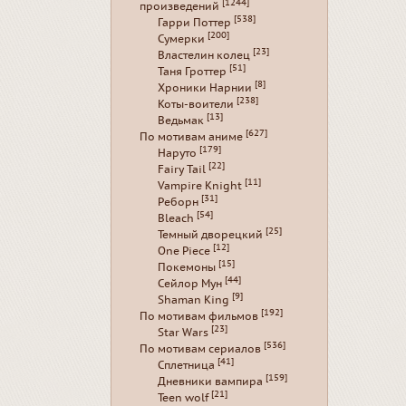
[1244]
произведений
[538]
Гарри Поттер
[200]
Сумерки
[23]
Властелин колец
[51]
Таня Гроттер
[8]
Хроники Нарнии
[238]
Коты-воители
[13]
Ведьмак
[627]
По мотивам аниме
[179]
Наруто
[22]
Fairy Tail
[11]
Vampire Knight
[31]
Реборн
[54]
Bleach
[25]
Темный дворецкий
[12]
One Piece
[15]
Покемоны
[44]
Сейлор Мун
[9]
Shaman King
[192]
По мотивам фильмов
[23]
Star Wars
[536]
По мотивам сериалов
[41]
Сплетница
[159]
Дневники вампира
[21]
Teen wolf