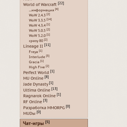
[22]
World of Warcraft
[4]
...информация
[2]
WoW 2.4.3
[14]
WoW 3.3.5
[1]
WoW 4.3.4
[2]
WoW 5.0.5
[1]
WoW 5.2.0
[2]
сразу 80
[11]
Lineage II
[1]
Freya
[3]
Interlude
[1]
Gracia
[2]
High Five
[1]
Perfect World
[8]
MU Online
[1]
Jade Dynasty
[13]
Ultima Online
[1]
Ragnarok Online
[3]
RF Online
[0]
Разработка MMORPG
[0]
MUDы
[5]
Чат-игры