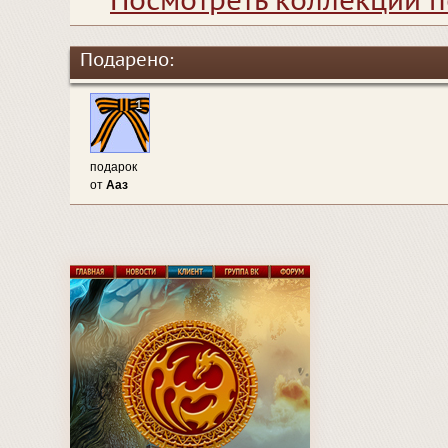
Посмотреть коллекции п
Подарено:
1
подарок
от
Ааз