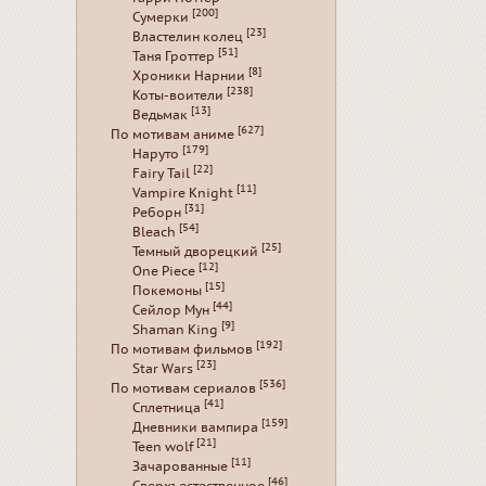
[200]
Сумерки
[23]
Властелин колец
[51]
Таня Гроттер
[8]
Хроники Нарнии
[238]
Коты-воители
[13]
Ведьмак
[627]
По мотивам аниме
[179]
Наруто
[22]
Fairy Tail
[11]
Vampire Knight
[31]
Реборн
[54]
Bleach
[25]
Темный дворецкий
[12]
One Piece
[15]
Покемоны
[44]
Сейлор Мун
[9]
Shaman King
[192]
По мотивам фильмов
[23]
Star Wars
[536]
По мотивам сериалов
[41]
Сплетница
[159]
Дневники вампира
[21]
Teen wolf
[11]
Зачарованные
[46]