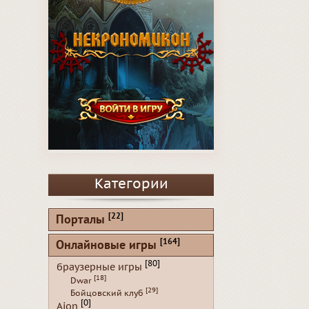
Категории
[22]
Порталы
[164]
Онлайновые игры
[80]
браузерные игры
[18]
Dwar
[29]
Бойцовский клуб
[0]
Aion