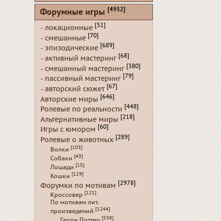
[4932]
Форумные игры
[51]
- локационные
[70]
- смешанные
[689]
- эпизодические
[68]
- активный мастеринг
[380]
- смешанный мастеринг
[79]
- пассивный мастеринг
[67]
- авторский сюжет
[646]
Авторские миры
[448]
Ролевые по реальности
[218]
Альтернативные миры
[60]
Игры с юмором
[289]
Ролевые о животных
[103]
Волки
[43]
Собаки
[15]
Лошади
[119]
Кошки
[2978]
Форумки по мотивам
[121]
Кроссовер
По мотивам лит.
[1244]
произведений
[538]
Гарри Поттер