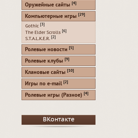
[4]
Оружейные сайты
[29]
Компьютерные игры
[3]
Gothic
[6]
The Elder Scrolls
[2]
S.T.A.L.K.E.R.
[5]
Ролевые новости
[9]
Ролевые клубы
[10]
Клановые сайты
[2]
Игры по e-mail
[4]
Ролевые игры (Разное)
ВКонтакте