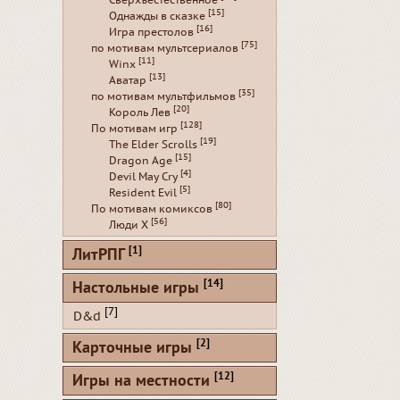
Сверхъестественное
[15]
Однажды в сказке
[16]
Игра престолов
[75]
по мотивам мультсериалов
[11]
Winx
[13]
Аватар
[35]
по мотивам мультфильмов
[20]
Король Лев
[128]
По мотивам игр
[19]
The Elder Scrolls
[15]
Dragon Age
[4]
Devil May Cry
[5]
Resident Evil
[80]
По мотивам комиксов
[56]
Люди Х
[1]
ЛитРПГ
[14]
Настольные игры
[7]
D&d
[2]
Карточные игры
[12]
Игры на местности