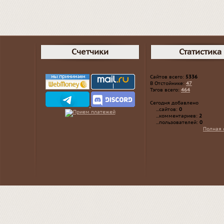
Счетчики
Статистика
Сайтов всего:
5336
В Отстойнике:
47
Тэгов всего:
464
Сегодня добавлено
...сайтов:
0
...комментариев:
2
...пользователей:
0
Полная 