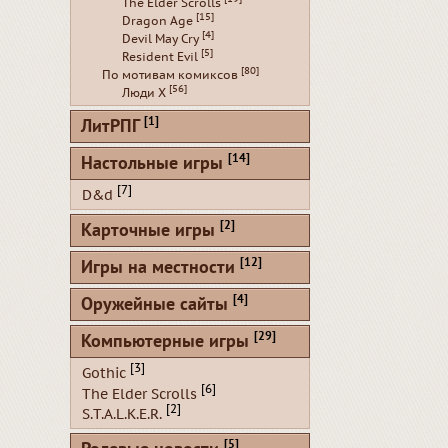
The Elder Scrolls
[15]
Dragon Age
[4]
Devil May Cry
[5]
Resident Evil
[80]
По мотивам комиксов
[56]
Люди Х
[1]
ЛитРПГ
[14]
Настольные игры
[7]
D&d
[2]
Карточные игры
[12]
Игры на местности
[4]
Оружейные сайты
[29]
Компьютерные игры
[3]
Gothic
[6]
The Elder Scrolls
[2]
S.T.A.L.K.E.R.
[5]