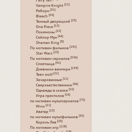
Fairy Tail
[11]
Vampire Knight
[31]
Реборн
[54]
Bleach
[25]
Темный дворецкий
[12]
One Piece
[15]
Покемоны
[44]
Сейлор Мун
[9]
Shaman King
[192]
По мотивам фильмов
[23]
Star Wars
[536]
По мотивам сериалов
[41]
Сплетница
[159]
Дневники вампира
[21]
Teen wolf
[11]
Зачарованные
[46]
Сверхъестественное
[15]
Однажды в сказке
[16]
Игра престолов
[75]
по мотивам мультсериалов
[11]
Winx
[13]
Аватар
[35]
по мотивам мультфильмов
[20]
Король Лев
[128]
По мотивам игр
[19]