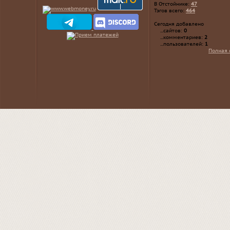
В Отстойнике:
47
Тэгов всего:
464
Сегодня добавлено
...сайтов:
0
...комментариев:
2
...пользователей:
1
Полная 