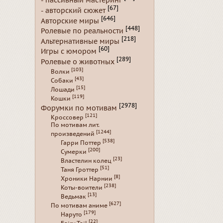
- пассивный мастеринг
[67]
- авторский сюжет
[646]
Авторские миры
[448]
Ролевые по реальности
[218]
Альтернативные миры
[60]
Игры с юмором
[289]
Ролевые о животных
[103]
Волки
[43]
Собаки
[15]
Лошади
[119]
Кошки
[2978]
Форумки по мотивам
[121]
Кроссовер
По мотивам лит.
[1244]
произведений
[538]
Гарри Поттер
[200]
Сумерки
[23]
Властелин колец
[51]
Таня Гроттер
[8]
Хроники Нарнии
[238]
Коты-воители
[13]
Ведьмак
[627]
По мотивам аниме
[179]
Наруто
[22]