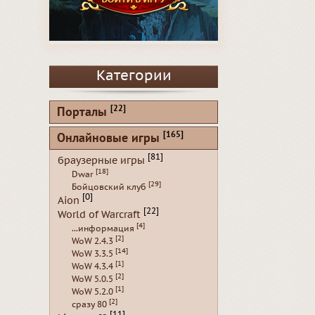
Категории
[22]
Порталы
[165]
Онлайновые игры
[81]
браузерные игры
[18]
Dwar
[29]
Бойцовский клуб
[0]
Aion
[22]
World of Warcraft
[4]
...информация
[2]
WoW 2.4.3
[14]
WoW 3.3.5
[1]
WoW 4.3.4
[2]
WoW 5.0.5
[1]
WoW 5.2.0
[2]
сразу 80
[11]