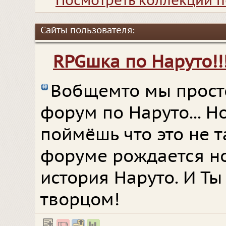
Посмотреть коллекции п
Сайты пользователя:
RPGшка по Наруто!!
Вобщемто мы прост
форум по Наруто... Н
поймёшь что это не 
форуме рождается но
история Наруто. И Ты
творцом!