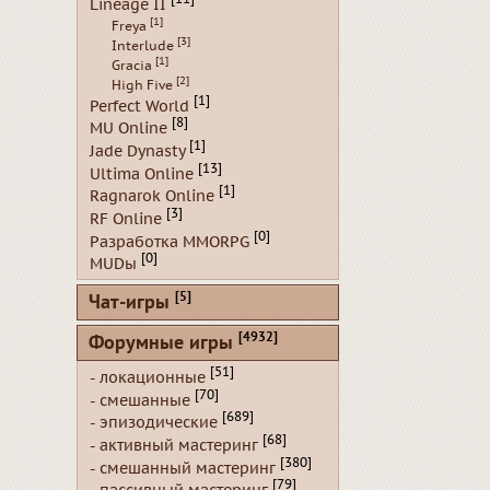
Lineage II
[1]
Freya
[3]
Interlude
[1]
Gracia
[2]
High Five
[1]
Perfect World
[8]
MU Online
[1]
Jade Dynasty
[13]
Ultima Online
[1]
Ragnarok Online
[3]
RF Online
[0]
Разработка MMORPG
[0]
MUDы
[5]
Чат-игры
[4932]
Форумные игры
[51]
- локационные
[70]
- смешанные
[689]
- эпизодические
[68]
- активный мастеринг
[380]
- смешанный мастеринг
[79]