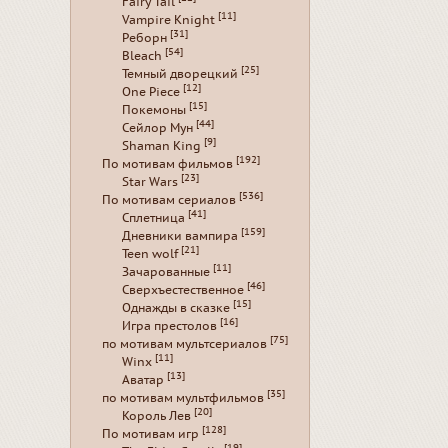
Fairy Tail
[11]
Vampire Knight
[31]
Реборн
[54]
Bleach
[25]
Темный дворецкий
[12]
One Piece
[15]
Покемоны
[44]
Сейлор Мун
[9]
Shaman King
[192]
По мотивам фильмов
[23]
Star Wars
[536]
По мотивам сериалов
[41]
Сплетница
[159]
Дневники вампира
[21]
Teen wolf
[11]
Зачарованные
[46]
Сверхъестественное
[15]
Однажды в сказке
[16]
Игра престолов
[75]
по мотивам мультсериалов
[11]
Winx
[13]
Аватар
[35]
по мотивам мультфильмов
[20]
Король Лев
[128]
По мотивам игр
[19]