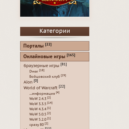
Категории
[22]
Порталы
[165]
Онлайновые игры
[81]
браузерные игры
[18]
Dwar
[29]
Бойцовский клуб
[0]
Aion
[22]
World of Warcraft
[4]
...информация
[2]
WoW 2.4.3
[14]
WoW 3.3.5
[1]
WoW 4.3.4
[2]
WoW 5.0.5
[1]
WoW 5.2.0
[2]
сразу 80
[11]