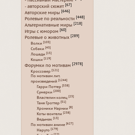
- пассивный мастеринг
[67]
- авторский сюжет
[646]
Авторские миры
[448]
Ролевые по реальности
[218]
Альтернативные миры
[60]
Игры с юмором
[289]
Ролевые о животных
[103]
Волки
[43]
Собаки
[15]
Лошади
[119]
Кошки
[2978]
Форумки по мотивам
[121]
Кроссовер
По мотивам лит.
[1244]
произведений
[538]
Гарри Поттер
[200]
Сумерки
[23]
Властелин колец
[51]
Таня Гроттер
[8]
Хроники Нарнии
[238]
Коты-воители
[13]
Ведьмак
[627]
По мотивам аниме
[179]
Наруто
[22]