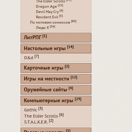
The Elder Scrolls
[15]
Dragon Age
[4]
Devil May Cry
[5]
Resident Evil
[80]
По мотивам комиксов
[56]
Люди Х
[1]
ЛитРПГ
[14]
Настольные игры
[7]
D&d
[2]
Карточные игры
[12]
Игры на местности
[4]
Оружейные сайты
[29]
Компьютерные игры
[3]
Gothic
[6]
The Elder Scrolls
[2]
S.T.A.L.K.E.R.
[5]