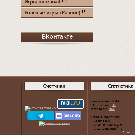
[2]
Игры по e-mail
[4]
Ролевые игры (Разное)
ВКонтакте
Счетчики
Статистика
Сайтов всего:
5343
В Отстойнике:
47
Тэгов всего:
465
Сегодня добавлено
...сайтов:
0
...комментариев:
0
...пользователей:
1
Полная 