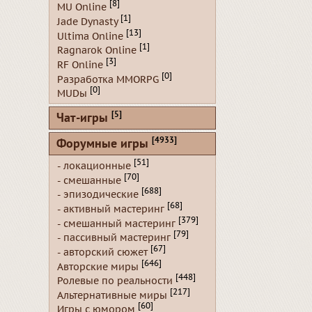
[8]
MU Online
[1]
Jade Dynasty
[13]
Ultima Online
[1]
Ragnarok Online
[3]
RF Online
[0]
Разработка MMORPG
[0]
MUDы
[5]
Чат-игры
[4933]
Форумные игры
[51]
- локационные
[70]
- смешанные
[688]
- эпизодические
[68]
- активный мастеринг
[379]
- смешанный мастеринг
[79]
- пассивный мастеринг
[67]
- авторский сюжет
[646]
Авторские миры
[448]
Ролевые по реальности
[217]
Альтернативные миры
[60]
Игры с юмором