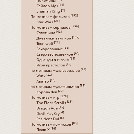
Покемоны
[44]
Сейлор Мун
[9]
Shaman King
[192]
По мотивам фильмов
[23]
Star Wars
[536]
По мотивам сериалов
[41]
Сплетница
[159]
Дневники вампира
[21]
Teen wolf
[11]
Зачарованные
[46]
Сверхъестественное
[15]
Однажды в сказке
[16]
Игра престолов
[75]
по мотивам мультсериалов
[11]
Winx
[13]
Аватар
[35]
по мотивам мультфильмов
[20]
Король Лев
[128]
По мотивам игр
[19]
The Elder Scrolls
[15]
Dragon Age
[4]
Devil May Cry
[5]
Resident Evil
[80]
По мотивам комиксов
[56]
Люди Х