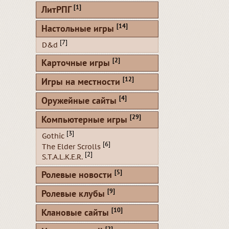
[1]
ЛитРПГ
[14]
Настольные игры
[7]
D&d
[2]
Карточные игры
[12]
Игры на местности
[4]
Оружейные сайты
[29]
Компьютерные игры
[3]
Gothic
[6]
The Elder Scrolls
[2]
S.T.A.L.K.E.R.
[5]
Ролевые новости
[9]
Ролевые клубы
[10]
Клановые сайты