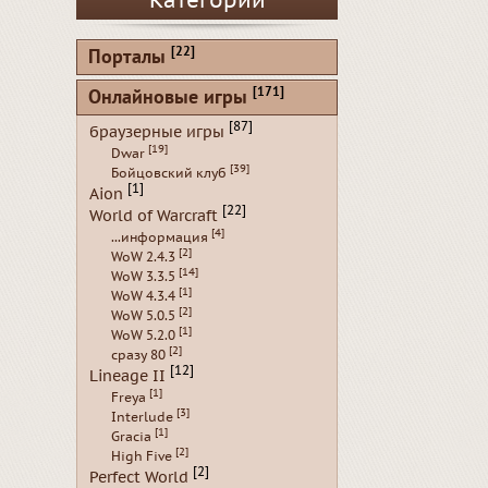
Категории
[22]
Порталы
[171]
Онлайновые игры
[87]
браузерные игры
[19]
Dwar
[39]
Бойцовский клуб
[1]
Aion
[22]
World of Warcraft
[4]
...информация
[2]
WoW 2.4.3
[14]
WoW 3.3.5
[1]
WoW 4.3.4
[2]
WoW 5.0.5
[1]
WoW 5.2.0
[2]
сразу 80
[12]
Lineage II
[1]
Freya
[3]
Interlude
[1]
Gracia
[2]
High Five
[2]
Perfect World