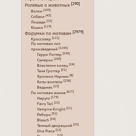
[290]
Ролевые о животных
[103]
Волки
[43]
Собаки
[15]
Лошади
[119]
Кошки
[2979]
Форумки по мотивам
[121]
Кроссовер
По мотивам лит.
[1245]
произведений
[538]
Гарри Поттер
[200]
Сумерки
[24]
Властелин колец
[51]
Таня Гроттер
[8]
Хроники Нарнии
[238]
Коты-воители
[13]
Ведьмак
[627]
По мотивам аниме
[179]
Наруто
[22]
Fairy Tail
[11]
Vampire Knight
[31]
Реборн
[54]
Bleach
[25]
Темный дворецкий
[12]
One Piece
[15]