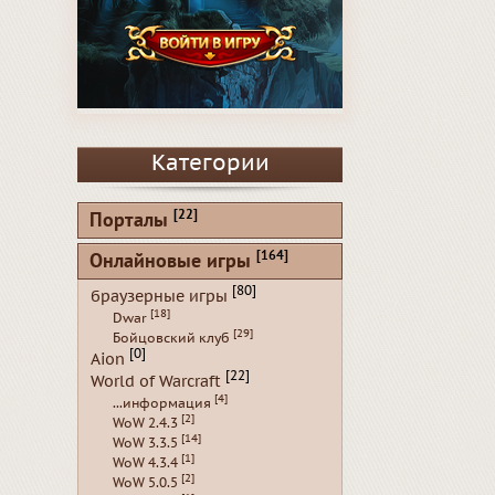
Категории
[22]
Порталы
[164]
Онлайновые игры
[80]
браузерные игры
[18]
Dwar
[29]
Бойцовский клуб
[0]
Aion
[22]
World of Warcraft
[4]
...информация
[2]
WoW 2.4.3
[14]
WoW 3.3.5
[1]
WoW 4.3.4
[2]
WoW 5.0.5