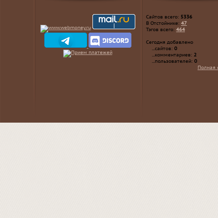
Сайтов всего:
5336
В Отстойнике:
47
Тэгов всего:
464
Сегодня добавлено
...сайтов:
0
...комментариев:
2
...пользователей:
0
Полная 