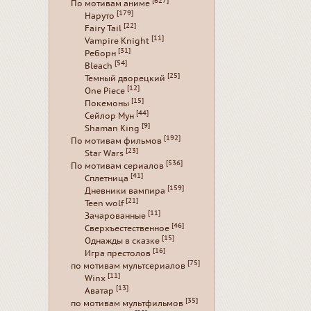
[627]
По мотивам аниме
[179]
Наруто
[22]
Fairy Tail
[11]
Vampire Knight
[31]
Реборн
[54]
Bleach
[25]
Темный дворецкий
[12]
One Piece
[15]
Покемоны
[44]
Сейлор Мун
[9]
Shaman King
[192]
По мотивам фильмов
[23]
Star Wars
[536]
По мотивам сериалов
[41]
Сплетница
[159]
Дневники вампира
[21]
Teen wolf
[11]
Зачарованные
[46]
Сверхъестественное
[15]
Однажды в сказке
[16]
Игра престолов
[75]
по мотивам мультсериалов
[11]
Winx
[13]
Аватар
[35]
по мотивам мультфильмов