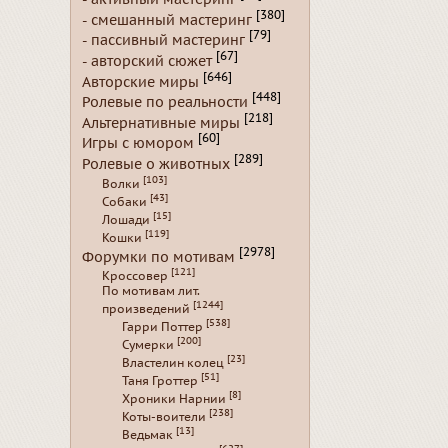
[380]
- смешанный мастеринг
[79]
- пассивный мастеринг
[67]
- авторский сюжет
[646]
Авторские миры
[448]
Ролевые по реальности
[218]
Альтернативные миры
[60]
Игры с юмором
[289]
Ролевые о животных
[103]
Волки
[43]
Собаки
[15]
Лошади
[119]
Кошки
[2978]
Форумки по мотивам
[121]
Кроссовер
По мотивам лит.
[1244]
произведений
[538]
Гарри Поттер
[200]
Сумерки
[23]
Властелин колец
[51]
Таня Гроттер
[8]
Хроники Нарнии
[238]
Коты-воители
[13]
Ведьмак