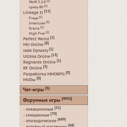
[1]
WoW 5.2.0
[2]
сразу 80
[11]
Lineage II
[1]
Freya
[3]
Interlude
[1]
Gracia
[2]
High Five
[1]
Perfect World
[8]
MU Online
[1]
Jade Dynasty
[13]
Ultima Online
[1]
Ragnarok Online
[3]
RF Online
[0]
Разработка MMORPG
[0]
MUDы
[5]
Чат-игры
[4932]
Форумные игры
[51]
- локационные
[70]
- смешанные
[689]
- эпизодические
[68]
- активный мастеринг