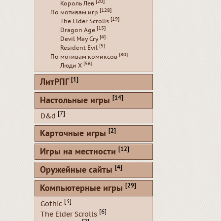
[20]
Король Лев
[128]
По мотивам игр
[19]
The Elder Scrolls
[15]
Dragon Age
[4]
Devil May Cry
[5]
Resident Evil
[80]
По мотивам комиксов
[56]
Люди Х
[1]
ЛитРПГ
[14]
Настольные игры
[7]
D&d
[2]
Карточные игры
[12]
Игры на местности
[4]
Оружейные сайты
[29]
Компьютерные игры
[3]
Gothic
[6]
The Elder Scrolls