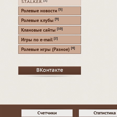
[2]
S.T.A.L.K.E.R.
[5]
Ролевые новости
[9]
Ролевые клубы
[10]
Клановые сайты
[2]
Игры по e-mail
[4]
Ролевые игры (Разное)
ВКонтакте
Счетчики
Статистика