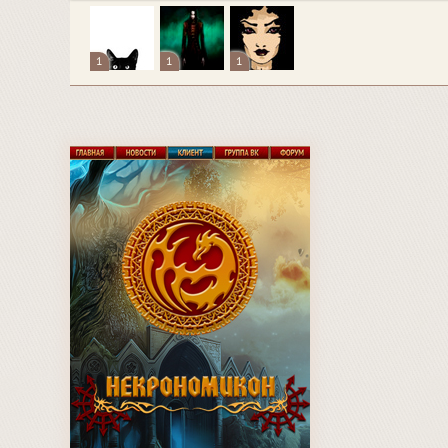
1
1
1