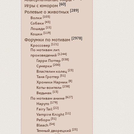
[60]
Игры с юмором
[289]
Ролевые о животных
[103]
Волки
[43]
Собаки
[15]
Лошади
[119]
Кошки
[2978]
Форумки по мотивам
[121]
Кроссовер
По мотивам лит.
[1244]
произведений
[538]
Гарри Поттер
[200]
Сумерки
[23]
Властелин колец
[51]
Таня Гроттер
[8]
Хроники Нарнии
[238]
Коты-воители
[13]
Ведьмак
[627]
По мотивам аниме
[179]
Наруто
[22]
Fairy Tail
[11]
Vampire Knight
[31]
Реборн
[54]
Bleach
[25]
Темный дворецкий