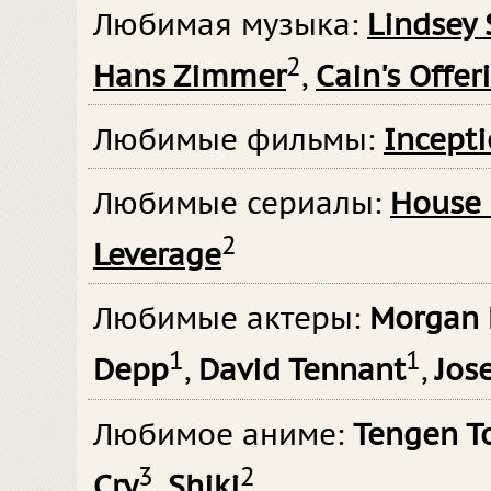
Любимая музыка:
Lindsey 
2
Hans Zimmer
,
Cain's Offer
Любимые фильмы:
Incept
Любимые сериалы:
House 
2
Leverage
Любимые актеры:
Morgan
1
1
Depp
,
David Tennant
,
Jos
Любимое аниме:
Tengen T
3
2
Cry
,
Shiki