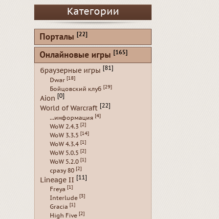
Категории
[22]
Порталы
[165]
Онлайновые игры
[81]
браузерные игры
[18]
Dwar
[29]
Бойцовский клуб
[0]
Aion
[22]
World of Warcraft
[4]
...информация
[2]
WoW 2.4.3
[14]
WoW 3.3.5
[1]
WoW 4.3.4
[2]
WoW 5.0.5
[1]
WoW 5.2.0
[2]
сразу 80
[11]
Lineage II
[1]
Freya
[3]
Interlude
[1]
Gracia
[2]
High Five