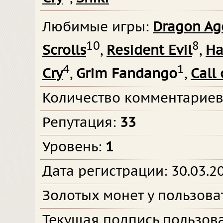
Любимые игры:
Dragon Ag
10
8
Scrolls
,
Resident Evil
,
Ha
4
1
Cry
,
Grim Fandango
,
Call 
Количество комментарие
Репутация:
33
Уровень:
1
Дата регистрации: 30.03.2
Золотых монет у пользова
Текущая подпись пользов