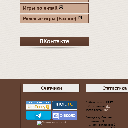
[2]
Игры по e-mail
[4]
Ролевые игры (Разное)
ВКонтакте
Счетчики
Статистика
Сайтов всего:
5337
В Отстойнике:
47
Тэгов всего:
464
Сегодня добавлено
...сайтов:
0
...комментариев:
2