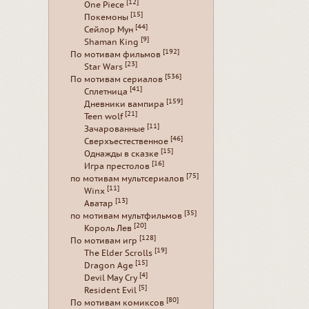
[12]
One Piece
[15]
Покемоны
[44]
Сейлор Мун
[9]
Shaman King
[192]
По мотивам фильмов
[23]
Star Wars
[536]
По мотивам сериалов
[41]
Сплетница
[159]
Дневники вампира
[21]
Teen wolf
[11]
Зачарованные
[46]
Сверхъестественное
[15]
Однажды в сказке
[16]
Игра престолов
[75]
по мотивам мультсериалов
[11]
Winx
[13]
Аватар
[35]
по мотивам мультфильмов
[20]
Король Лев
[128]
По мотивам игр
[19]
The Elder Scrolls
[15]
Dragon Age
[4]
Devil May Cry
[5]
Resident Evil
[80]
По мотивам комиксов