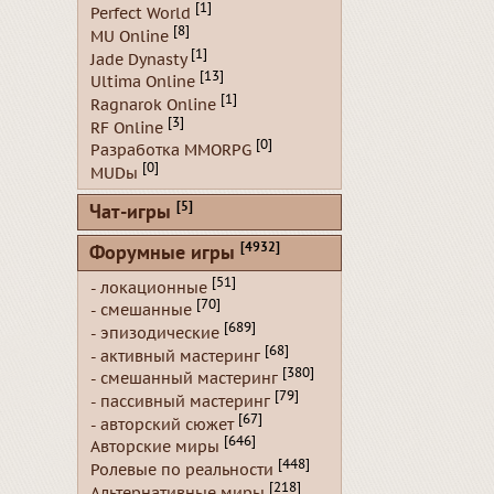
[1]
Perfect World
[8]
MU Online
[1]
Jade Dynasty
[13]
Ultima Online
[1]
Ragnarok Online
[3]
RF Online
[0]
Разработка MMORPG
[0]
MUDы
[5]
Чат-игры
[4932]
Форумные игры
[51]
- локационные
[70]
- смешанные
[689]
- эпизодические
[68]
- активный мастеринг
[380]
- смешанный мастеринг
[79]
- пассивный мастеринг
[67]
- авторский сюжет
[646]
Авторские миры
[448]
Ролевые по реальности
[218]
Альтернативные миры