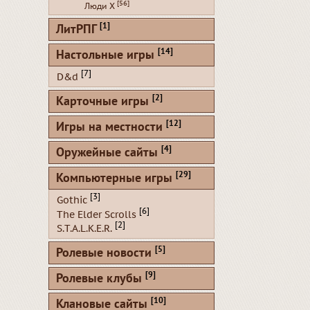
[56]
Люди Х
[1]
ЛитРПГ
[14]
Настольные игры
[7]
D&d
[2]
Карточные игры
[12]
Игры на местности
[4]
Оружейные сайты
[29]
Компьютерные игры
[3]
Gothic
[6]
The Elder Scrolls
[2]
S.T.A.L.K.E.R.
[5]
Ролевые новости
[9]
Ролевые клубы
[10]
Клановые сайты