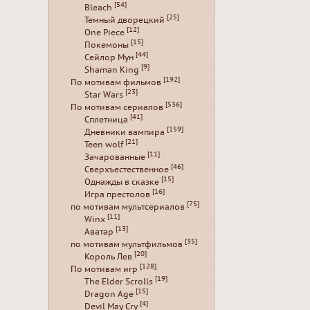
[54]
Bleach
[25]
Темный дворецкий
[12]
One Piece
[15]
Покемоны
[44]
Сейлор Мун
[9]
Shaman King
[192]
По мотивам фильмов
[23]
Star Wars
[536]
По мотивам сериалов
[41]
Сплетница
[159]
Дневники вампира
[21]
Teen wolf
[11]
Зачарованные
[46]
Сверхъестественное
[15]
Однажды в сказке
[16]
Игра престолов
[75]
по мотивам мультсериалов
[11]
Winx
[13]
Аватар
[35]
по мотивам мультфильмов
[20]
Король Лев
[128]
По мотивам игр
[19]
The Elder Scrolls
[15]
Dragon Age
[4]
Devil May Cry