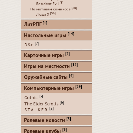
[5]
Resident Evil
[80]
По мотивам комиксов
[56]
Люди Х
[1]
ЛитРПГ
[14]
Настольные игры
[7]
D&d
[2]
Карточные игры
[12]
Игры на местности
[4]
Оружейные сайты
[29]
Компьютерные игры
[3]
Gothic
[6]
The Elder Scrolls
[2]
S.T.A.L.K.E.R.
[5]
Ролевые новости
[9]
Ролевые клубы