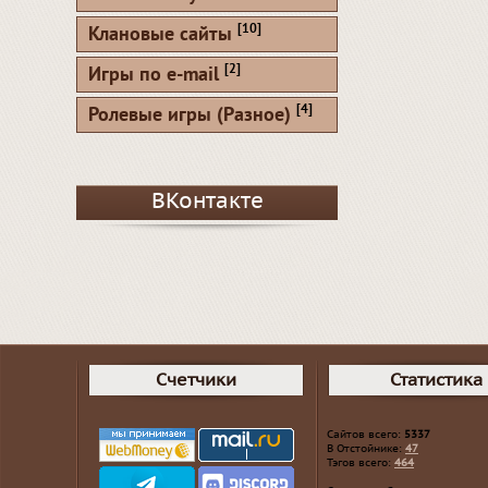
[10]
Клановые сайты
[2]
Игры по e-mail
[4]
Ролевые игры (Разное)
ВКонтакте
Счетчики
Статистика
Сайтов всего:
5337
В Отстойнике:
47
Тэгов всего:
464