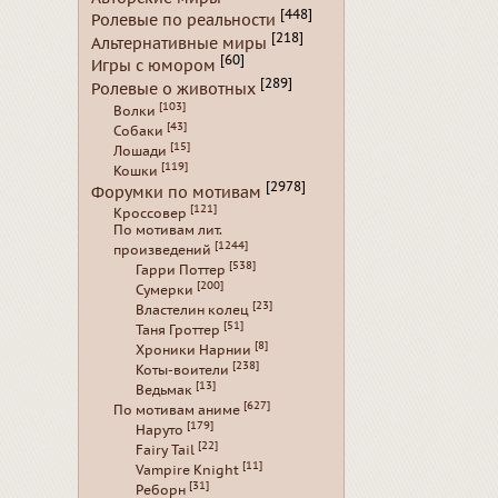
[448]
Ролевые по реальности
[218]
Альтернативные миры
[60]
Игры с юмором
[289]
Ролевые о животных
[103]
Волки
[43]
Собаки
[15]
Лошади
[119]
Кошки
[2978]
Форумки по мотивам
[121]
Кроссовер
По мотивам лит.
[1244]
произведений
[538]
Гарри Поттер
[200]
Сумерки
[23]
Властелин колец
[51]
Таня Гроттер
[8]
Хроники Нарнии
[238]
Коты-воители
[13]
Ведьмак
[627]
По мотивам аниме
[179]
Наруто
[22]
Fairy Tail
[11]
Vampire Knight
[31]
Реборн