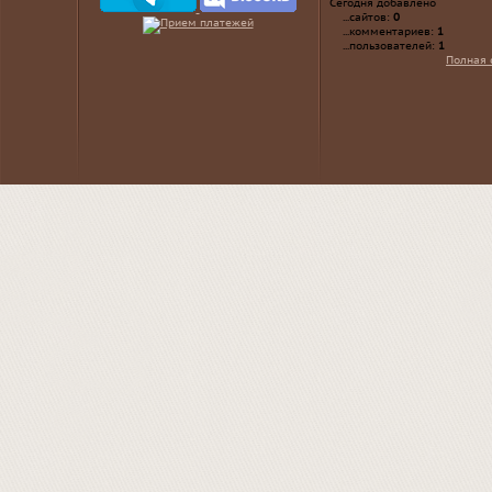
Сегодня добавлено
...сайтов:
0
...комментариев:
1
...пользователей:
1
Полная 