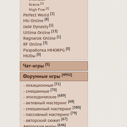
[1]
Gracia
[2]
High Five
[1]
Perfect World
[8]
MU Online
[1]
Jade Dynasty
[13]
Ultima Online
[1]
Ragnarok Online
[3]
RF Online
[0]
Разработка MMORPG
[0]
MUDы
[5]
Чат-игры
[4932]
Форумные игры
[51]
- локационные
[70]
- смешанные
[689]
- эпизодические
[68]
- активный мастеринг
[380]
- смешанный мастеринг
[79]
- пассивный мастеринг
[67]
- авторский сюжет
[646]
Авторские миры