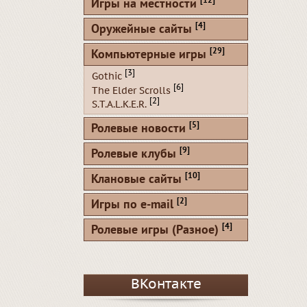
[12]
Игры на местности
[4]
Оружейные сайты
[29]
Компьютерные игры
[3]
Gothic
[6]
The Elder Scrolls
[2]
S.T.A.L.K.E.R.
[5]
Ролевые новости
[9]
Ролевые клубы
[10]
Клановые сайты
[2]
Игры по e-mail
[4]
Ролевые игры (Разное)
ВКонтакте