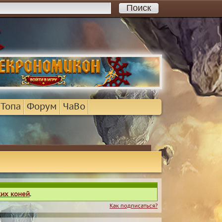
 Топа
Форум
ЧаВо
ких коней
.
Как подписаться?