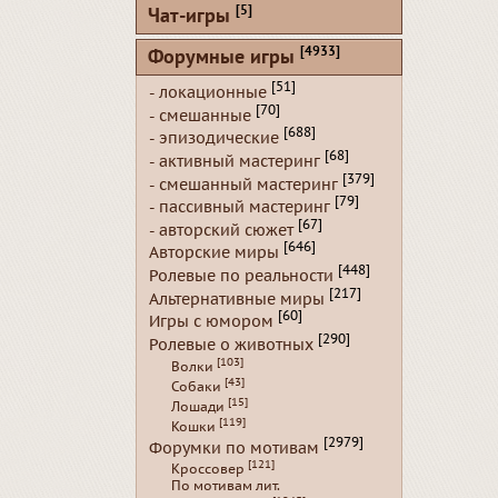
[5]
Чат-игры
[4933]
Форумные игры
[51]
- локационные
[70]
- смешанные
[688]
- эпизодические
[68]
- активный мастеринг
[379]
- смешанный мастеринг
[79]
- пассивный мастеринг
[67]
- авторский сюжет
[646]
Авторские миры
[448]
Ролевые по реальности
[217]
Альтернативные миры
[60]
Игры с юмором
[290]
Ролевые о животных
[103]
Волки
[43]
Собаки
[15]
Лошади
[119]
Кошки
[2979]
Форумки по мотивам
[121]
Кроссовер
По мотивам лит.