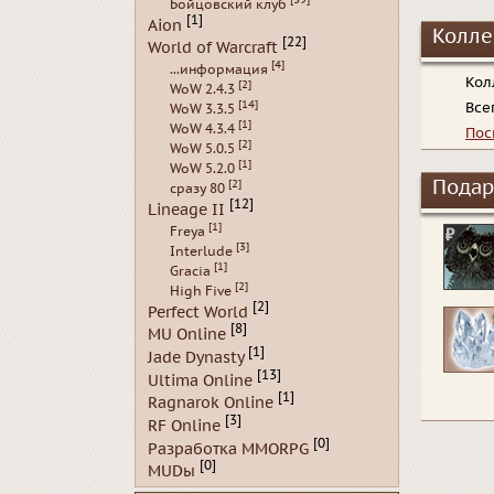
Бойцовский клуб
[1]
Aion
Колле
[22]
World of Warcraft
[4]
...информация
Кол
[2]
WoW 2.4.3
[14]
Все
WoW 3.3.5
[1]
WoW 4.3.4
Пос
[2]
WoW 5.0.5
[1]
WoW 5.2.0
Подар
[2]
сразу 80
[12]
Lineage II
[1]
Freya
[3]
Interlude
[1]
Gracia
[2]
High Five
[2]
Perfect World
[8]
MU Online
[1]
Jade Dynasty
[13]
Ultima Online
[1]
Ragnarok Online
[3]
RF Online
[0]
Разработка MMORPG
[0]
MUDы