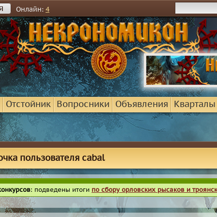
я
Онлайн:
4
Отстойник
Вопросники
Объявления
Кварталы
очка пользователя cabal
конкурсов
: подведены итоги
по сбору орловских рысаков и троянс