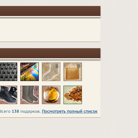
1
1
1
1
1
1
1
1
Всего
138
подарков.
Посмотреть полный список