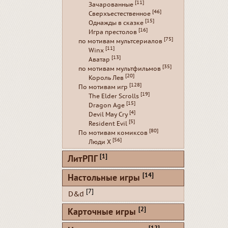
[11]
Зачарованные
[46]
Сверхъестественное
[15]
Однажды в сказке
[16]
Игра престолов
[75]
по мотивам мультсериалов
[11]
Winx
[13]
Аватар
[35]
по мотивам мультфильмов
[20]
Король Лев
[128]
По мотивам игр
[19]
The Elder Scrolls
[15]
Dragon Age
[4]
Devil May Cry
[5]
Resident Evil
[80]
По мотивам комиксов
[56]
Люди Х
[1]
ЛитРПГ
[14]
Настольные игры
[7]
D&d
[2]
Карточные игры