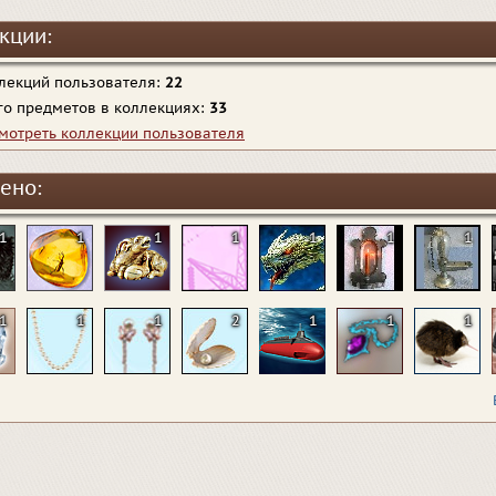
кции:
лекций пользователя:
22
го предметов в коллекциях:
33
мотреть коллекции пользователя
ено:
1
1
1
1
1
1
1
1
1
1
2
1
1
1