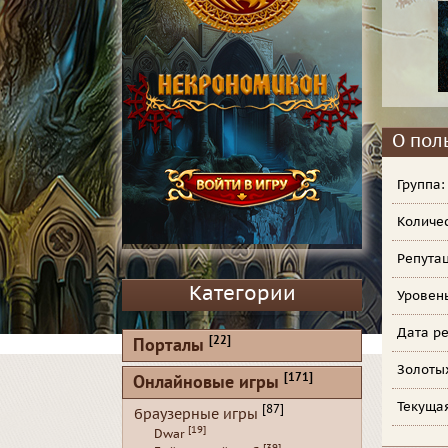
О пол
Группа
Количе
Репута
Категории
Уровен
Дата ре
[22]
Порталы
Золоты
[171]
Онлайновые игры
Текуща
[87]
браузерные игры
[19]
Dwar
[39]