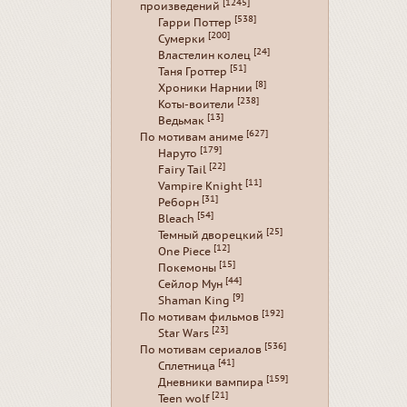
[1245]
произведений
[538]
Гарри Поттер
[200]
Сумерки
[24]
Властелин колец
[51]
Таня Гроттер
[8]
Хроники Нарнии
[238]
Коты-воители
[13]
Ведьмак
[627]
По мотивам аниме
[179]
Наруто
[22]
Fairy Tail
[11]
Vampire Knight
[31]
Реборн
[54]
Bleach
[25]
Темный дворецкий
[12]
One Piece
[15]
Покемоны
[44]
Сейлор Мун
[9]
Shaman King
[192]
По мотивам фильмов
[23]
Star Wars
[536]
По мотивам сериалов
[41]
Сплетница
[159]
Дневники вампира
[21]
Teen wolf