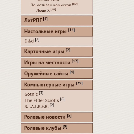
[80]
По мотивам комиксов
[56]
Люди Х
[1]
ЛитРПГ
[14]
Настольные игры
[7]
D&d
[2]
Карточные игры
[12]
Игры на местности
[4]
Оружейные сайты
[29]
Компьютерные игры
[3]
Gothic
[6]
The Elder Scrolls
[2]
S.T.A.L.K.E.R.
[5]
Ролевые новости
[9]
Ролевые клубы