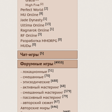
Gracia
[2]
High Five
[2]
Perfect World
[8]
MU Online
[1]
Jade Dynasty
[13]
Ultima Online
[1]
Ragnarok Online
[3]
RF Online
[0]
Разработка MMORPG
[0]
MUDы
[5]
Чат-игры
[4933]
Форумные игры
[51]
- локационные
[70]
- смешанные
[688]
- эпизодические
[68]
- активный мастеринг
[379]
- смешанный мастеринг
[79]
- пассивный мастеринг
[67]
- авторский сюжет
[646]
Авторские миры
[448]