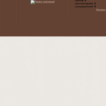
...сайтов:
0
...комментариев:
0
...пользователей:
0
Полная 