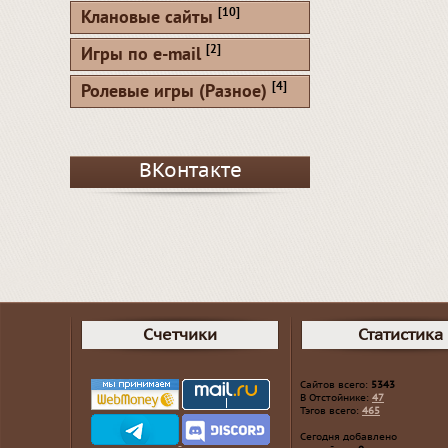
[10]
Клановые сайты
[2]
Игры по e-mail
[4]
Ролевые игры (Разное)
ВКонтакте
Счетчики
Статистика
Сайтов всего:
5343
В Отстойнике:
47
Тэгов всего:
465
Сегодня добавлено