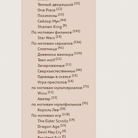
[25]
Темный дворецкий
[12]
One Piece
[15]
Покемоны
[44]
Сейлор Мун
[9]
Shaman King
[192]
По мотивам фильмов
[23]
Star Wars
[536]
По мотивам сериалов
[41]
Сплетница
[159]
Дневники вампира
[21]
Teen wolf
[11]
Зачарованные
[46]
Сверхъестественное
[15]
Однажды в сказке
[16]
Игра престолов
[75]
по мотивам мультсериалов
[11]
Winx
[13]
Аватар
[35]
по мотивам мультфильмов
[20]
Король Лев
[128]
По мотивам игр
[19]
The Elder Scrolls
[15]
Dragon Age
[4]
Devil May Cry
[5]
Resident Evil