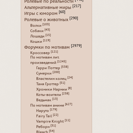
Ролевые по реальности
[217]
Альтернативные миры
[60]
Игры с юмором
[290]
Ролевые о животных
[103]
Волки
[43]
Собаки
[15]
Лошади
[119]
Кошки
[2979]
Форумки по мотивам
[121]
Кроссовер
По мотивам лит.
[1245]
произведений
[538]
Гарри Поттер
[200]
Сумерки
[24]
Властелин колец
[51]
Таня Гроттер
[8]
Хроники Нарнии
[238]
Коты-воители
[13]
Ведьмак
[627]
По мотивам аниме
[179]
Наруто
[22]
Fairy Tail
[11]
Vampire Knight
[31]
Реборн
[54]
Bleach