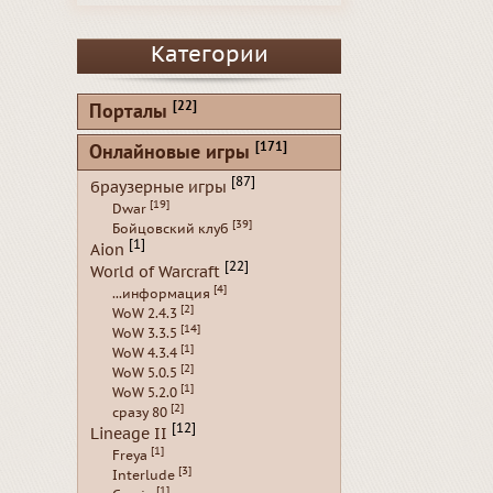
Категории
[22]
Порталы
[171]
Онлайновые игры
[87]
браузерные игры
[19]
Dwar
[39]
Бойцовский клуб
[1]
Aion
[22]
World of Warcraft
[4]
...информация
[2]
WoW 2.4.3
[14]
WoW 3.3.5
[1]
WoW 4.3.4
[2]
WoW 5.0.5
[1]
WoW 5.2.0
[2]
сразу 80
[12]
Lineage II
[1]
Freya
[3]
Interlude
[1]