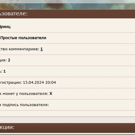
ьзователе:
Принц
:
Простые пользователи
ство комментариев:
1
ция:
2
ь:
1
гистрации: 15.04.2024 20:04
х монет у пользователя:
X
я подпись пользователя:
кции: