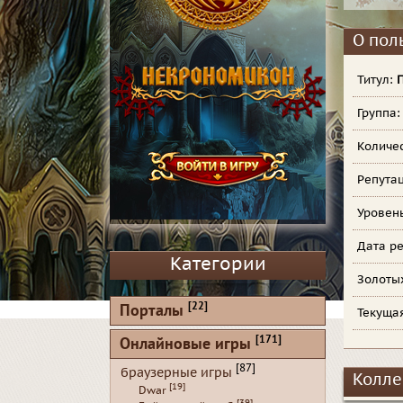
О пол
Титул:
Группа
Количе
Репута
Уровен
Дата ре
Категории
Золоты
[22]
Порталы
Текуща
[171]
Онлайновые игры
[87]
браузерные игры
Колле
[19]
Dwar
[39]