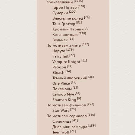
[1245]
произведений
[538]
Гарри Поттер
[200]
Сумерки
[24]
Властелин колец
[51]
Таня Гроттер
[8]
Хроники Нарнии
[238]
Коты-воители
[13]
Ведьмак
[627]
По мотивам аниме
[179]
Наруто
[22]
Fairy Tail
[11]
Vampire Knight
[31]
Реборн
[54]
Bleach
[25]
Темный дворецкий
[12]
One Piece
[15]
Покемоны
[44]
Сейлор Мун
[9]
Shaman King
[192]
По мотивам фильмов
[23]
Star Wars
[536]
По мотивам сериалов
[41]
Сплетница
[159]
Дневники вампира
[21]
Teen wolf