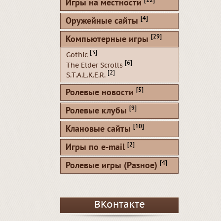
[12]
Игры на местности
[4]
Оружейные сайты
[29]
Компьютерные игры
[3]
Gothic
[6]
The Elder Scrolls
[2]
S.T.A.L.K.E.R.
[5]
Ролевые новости
[9]
Ролевые клубы
[10]
Клановые сайты
[2]
Игры по e-mail
[4]
Ролевые игры (Разное)
ВКонтакте