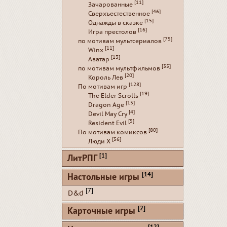
[11]
Зачарованные
[46]
Сверхъестественное
[15]
Однажды в сказке
[16]
Игра престолов
[75]
по мотивам мультсериалов
[11]
Winx
[13]
Аватар
[35]
по мотивам мультфильмов
[20]
Король Лев
[128]
По мотивам игр
[19]
The Elder Scrolls
[15]
Dragon Age
[4]
Devil May Cry
[5]
Resident Evil
[80]
По мотивам комиксов
[56]
Люди Х
[1]
ЛитРПГ
[14]
Настольные игры
[7]
D&d
[2]
Карточные игры