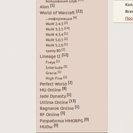
Бойцовский клуб
Кол
[1]
Aion
Все
[22]
World of Warcraft
[4]
Пос
...информация
[2]
WoW 2.4.3
[14]
WoW 3.3.5
[1]
WoW 4.3.4
[2]
WoW 5.0.5
[1]
WoW 5.2.0
[2]
сразу 80
[12]
Lineage II
[1]
Freya
[3]
Interlude
[1]
Gracia
[2]
High Five
[2]
Perfect World
[8]
MU Online
[1]
Jade Dynasty
[13]
Ultima Online
[1]
Ragnarok Online
[3]
RF Online
[0]
Разработка MMORPG
[0]
MUDы