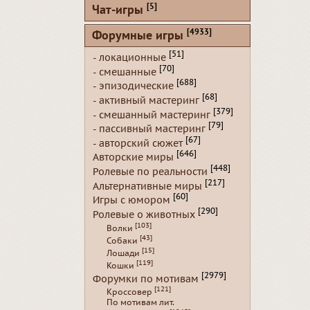
[5]
Чат-игры
[4933]
Форумные игры
[51]
- локационные
[70]
- смешанные
[688]
- эпизодические
[68]
- активный мастеринг
[379]
- смешанный мастеринг
[79]
- пассивный мастеринг
[67]
- авторский сюжет
[646]
Авторские миры
[448]
Ролевые по реальности
[217]
Альтернативные миры
[60]
Игры с юмором
[290]
Ролевые о животных
[103]
Волки
[43]
Собаки
[15]
Лошади
[119]
Кошки
[2979]
Форумки по мотивам
[121]
Кроссовер
По мотивам лит.