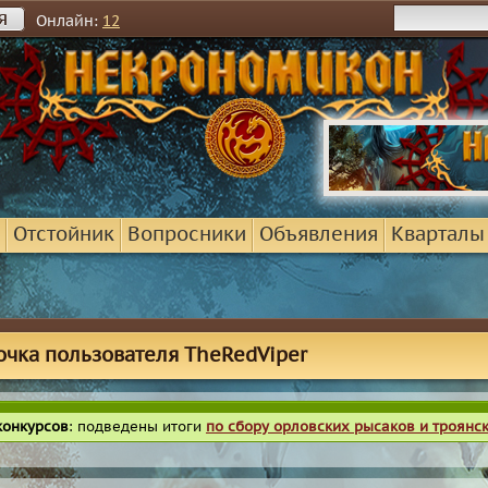
я
Онлайн:
12
Отстойник
Вопросники
Объявления
Кварталы
очка пользователя TheRedViper
конкурсов
: подведены итоги
по сбору орловских рысаков и троянс