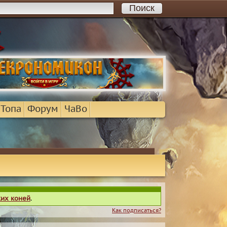
 Топа
Форум
ЧаВо
ких коней
.
Как подписаться?