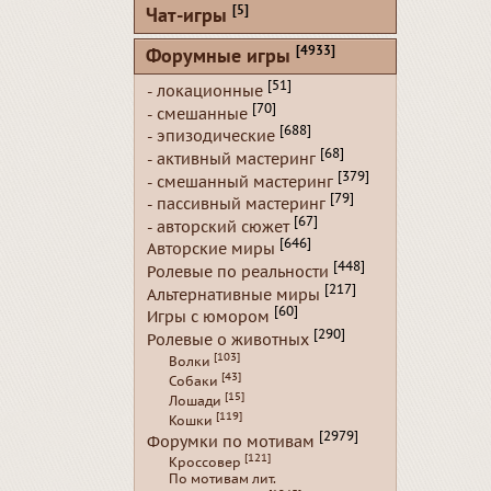
[5]
Чат-игры
[4933]
Форумные игры
[51]
- локационные
[70]
- смешанные
[688]
- эпизодические
[68]
- активный мастеринг
[379]
- смешанный мастеринг
[79]
- пассивный мастеринг
[67]
- авторский сюжет
[646]
Авторские миры
[448]
Ролевые по реальности
[217]
Альтернативные миры
[60]
Игры с юмором
[290]
Ролевые о животных
[103]
Волки
[43]
Собаки
[15]
Лошади
[119]
Кошки
[2979]
Форумки по мотивам
[121]
Кроссовер
По мотивам лит.