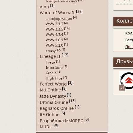
Бойцовский клуб
[1]
Aion
[22]
World of Warcraft
[4]
...информация
Колле
[2]
WoW 2.4.3
[14]
WoW 3.3.5
Кол
[1]
WoW 4.3.4
[2]
Все
WoW 5.0.5
[1]
WoW 5.2.0
Пос
[2]
сразу 80
[12]
Lineage II
Друзь
[1]
Freya
[3]
Interlude
[1]
Gracia
[2]
High Five
[2]
Perfect World
14
[8]
MU Online
[1]
Jade Dynasty
[13]
Ultima Online
[1]
Ragnarok Online
[3]
RF Online
[0]
Разработка MMORPG
[0]
MUDы