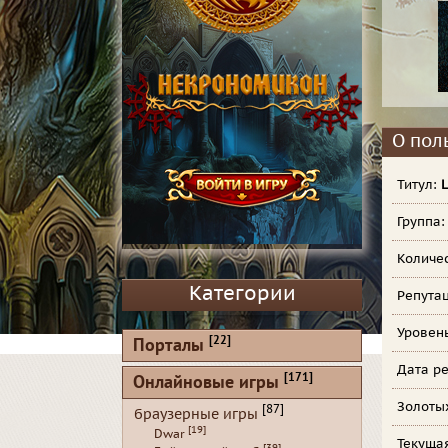
О пол
Титул:
L
Группа
Количе
Категории
Репута
Уровен
[22]
Порталы
Дата ре
[171]
Онлайновые игры
Золоты
[87]
браузерные игры
[19]
Dwar
Текуща
[39]