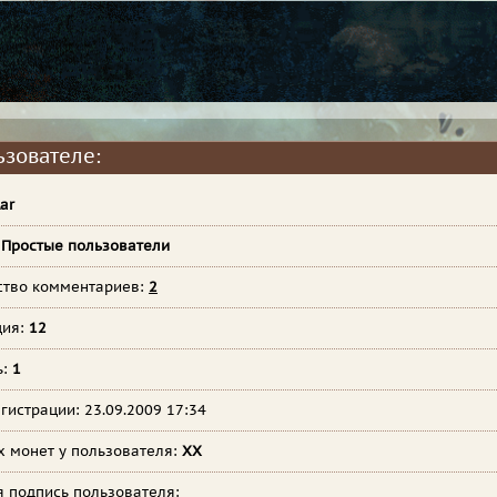
ьзователе:
ar
:
Простые пользователи
ство комментариев:
2
ция:
12
ь:
1
гистрации: 23.09.2009 17:34
х монет у пользователя:
XX
я подпись пользователя: