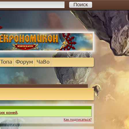
 Топа
Форум
ЧаВо
ких коней
.
Как подписаться?