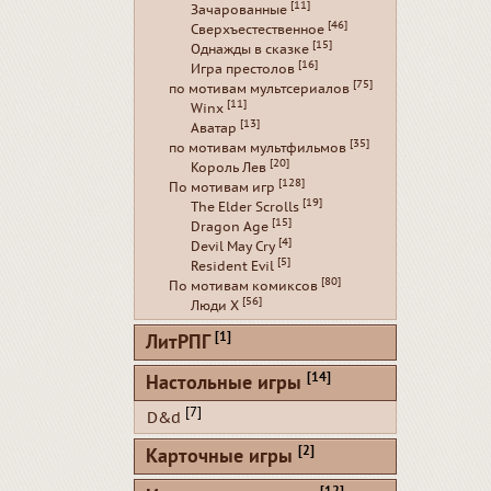
[11]
Зачарованные
[46]
Сверхъестественное
[15]
Однажды в сказке
[16]
Игра престолов
[75]
по мотивам мультсериалов
[11]
Winx
[13]
Аватар
[35]
по мотивам мультфильмов
[20]
Король Лев
[128]
По мотивам игр
[19]
The Elder Scrolls
[15]
Dragon Age
[4]
Devil May Cry
[5]
Resident Evil
[80]
По мотивам комиксов
[56]
Люди Х
[1]
ЛитРПГ
[14]
Настольные игры
[7]
D&d
[2]
Карточные игры