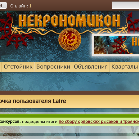
я
Онлайн:
1
Отстойник
Вопросники
Объявления
Кварталы
очка пользователя Laire
конкурсов
: подведены итоги
по сбору орловских рысаков и троянс