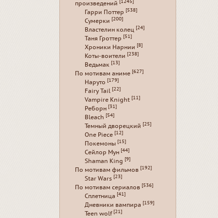
[1245]
произведений
[538]
Гарри Поттер
[200]
Сумерки
[24]
Властелин колец
[51]
Таня Гроттер
[8]
Хроники Нарнии
[238]
Коты-воители
[13]
Ведьмак
[627]
По мотивам аниме
[179]
Наруто
[22]
Fairy Tail
[11]
Vampire Knight
[31]
Реборн
[54]
Bleach
[25]
Темный дворецкий
[12]
One Piece
[15]
Покемоны
[44]
Сейлор Мун
[9]
Shaman King
[192]
По мотивам фильмов
[23]
Star Wars
[536]
По мотивам сериалов
[41]
Сплетница
[159]
Дневники вампира
[21]
Teen wolf