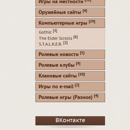
[12]
Игры на местности
[4]
Оружейные сайты
[29]
Компьютерные игры
[3]
Gothic
[6]
The Elder Scrolls
[2]
S.T.A.L.K.E.R.
[5]
Ролевые новости
[9]
Ролевые клубы
[10]
Клановые сайты
[2]
Игры по e-mail
[4]
Ролевые игры (Разное)
ВКонтакте