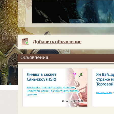
Добавить объявление
Объявления:
Линша в сюжет
Ян Вэй, д
Сяньчжоу (HSR)
страже и
Торговой
алхимики
,
руководители
,
драконы
,
целители
,
канон
,
в сюжет
,
активность
,
активность
,
срочно
11:52 07.07.2026