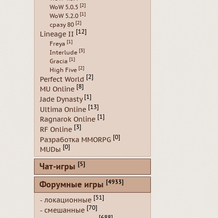
[2]
WoW 5.0.5
[1]
WoW 5.2.0
[2]
сразу 80
[12]
Lineage II
[1]
Freya
[3]
Interlude
[1]
Gracia
[2]
High Five
[2]
Perfect World
[8]
MU Online
[1]
Jade Dynasty
[13]
Ultima Online
[1]
Ragnarok Online
[3]
RF Online
[0]
Разработка MMORPG
[0]
MUDы
[5]
Чат-игры
[4933]
Форумные игры
[51]
- локационные
[70]
- смешанные
[688]