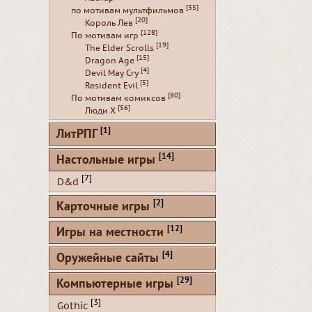
[35]
по мотивам мультфильмов
[20]
Король Лев
[128]
По мотивам игр
[19]
The Elder Scrolls
[15]
Dragon Age
[4]
Devil May Cry
[5]
Resident Evil
[80]
По мотивам комиксов
[56]
Люди Х
[1]
ЛитРПГ
[14]
Настольные игры
[7]
D&d
[2]
Карточные игры
[12]
Игры на местности
[4]
Оружейные сайты
[29]
Компьютерные игры
[3]
Gothic