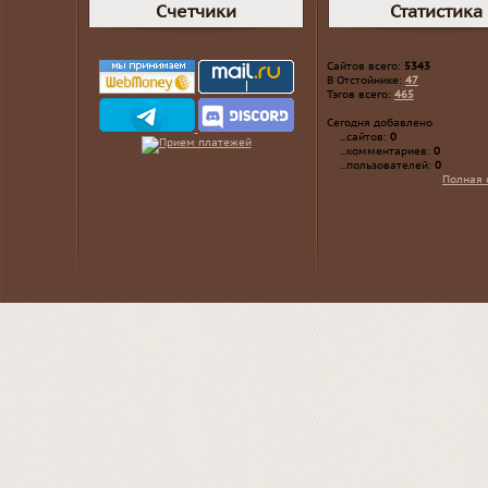
Счетчики
Статистика
Сайтов всего:
5343
В Отстойнике:
47
Тэгов всего:
465
Сегодня добавлено
...сайтов:
0
...комментариев:
0
...пользователей:
0
Полная 