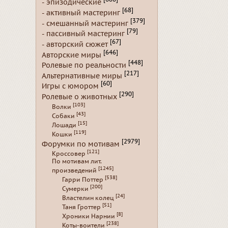
- эпизодические
[68]
- активный мастеринг
[379]
- смешанный мастеринг
[79]
- пассивный мастеринг
[67]
- авторский сюжет
[646]
Авторские миры
[448]
Ролевые по реальности
[217]
Альтернативные миры
[60]
Игры с юмором
[290]
Ролевые о животных
[103]
Волки
[43]
Собаки
[15]
Лошади
[119]
Кошки
[2979]
Форумки по мотивам
[121]
Кроссовер
По мотивам лит.
[1245]
произведений
[538]
Гарри Поттер
[200]
Сумерки
[24]
Властелин колец
[51]
Таня Гроттер
[8]
Хроники Нарнии
[238]
Коты-воители