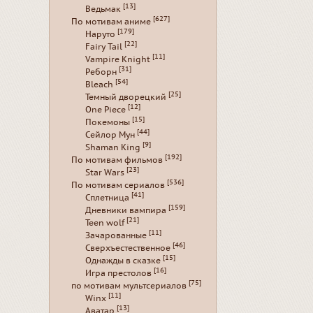
[13]
Ведьмак
[627]
По мотивам аниме
[179]
Наруто
[22]
Fairy Tail
[11]
Vampire Knight
[31]
Реборн
[54]
Bleach
[25]
Темный дворецкий
[12]
One Piece
[15]
Покемоны
[44]
Сейлор Мун
[9]
Shaman King
[192]
По мотивам фильмов
[23]
Star Wars
[536]
По мотивам сериалов
[41]
Сплетница
[159]
Дневники вампира
[21]
Teen wolf
[11]
Зачарованные
[46]
Сверхъестественное
[15]
Однажды в сказке
[16]
Игра престолов
[75]
по мотивам мультсериалов
[11]
Winx
[13]
Аватар