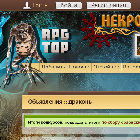
Гость
Войти
Регистрация
Добавить
Новости
Отстойник
Вопро
Объявления :: драконы
Итоги конкурсов
: подведены итоги
по сбору орловск