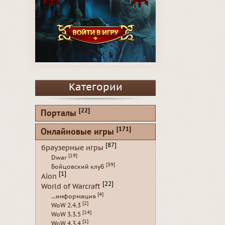
Категории
[22]
Порталы
[171]
Онлайновые игры
[87]
браузерные игры
[19]
Dwar
[39]
Бойцовский клуб
[1]
Aion
[22]
World of Warcraft
[4]
...информация
[2]
WoW 2.4.3
[14]
WoW 3.3.5
[1]
WoW 4.3.4