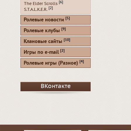
[6]
The Elder Scrolls
[2]
S.T.A.L.K.E.R.
[5]
Ролевые новости
[9]
Ролевые клубы
[10]
Клановые сайты
[2]
Игры по e-mail
[4]
Ролевые игры (Разное)
ВКонтакте