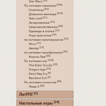
[23]
Star Wars
[536]
По мотивам сериалов
[41]
Сплетница
[159]
Дневники вампира
[21]
Teen wolf
[11]
Зачарованные
[46]
Сверхъестественное
[15]
Однажды в сказке
[16]
Игра престолов
[75]
по мотивам мультсериалов
[11]
Winx
[13]
Аватар
[35]
по мотивам мультфильмов
[20]
Король Лев
[128]
По мотивам игр
[19]
The Elder Scrolls
[15]
Dragon Age
[4]
Devil May Cry
[5]
Resident Evil
[80]
По мотивам комиксов
[56]
Люди Х
[1]
ЛитРПГ
[14]
Настольные игры