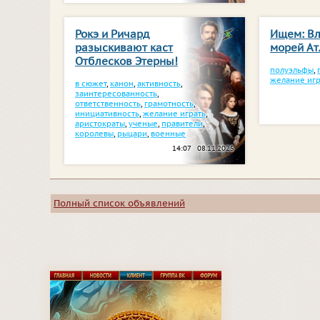
Рокэ и Ричард
Ищем: В
разыскивают каст
морей Ат
Отблесков Этерны!
полуэльфы
,
желание игр
в сюжет
,
канон
,
активность
,
заинтересованность
,
ответственность
,
грамотность
,
инициативность
,
желание играть
,
аристократы
,
ученые
,
правители
,
королевы
,
рыцари
,
военные
14:07 08.11.2025
Полный список объявлений