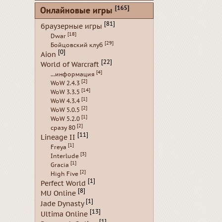
[165]
Онлайновые игры
[81]
браузерные игры
[18]
Dwar
[29]
Бойцовский клуб
[0]
Aion
[22]
World of Warcraft
[4]
...информация
[2]
WoW 2.4.3
[14]
WoW 3.3.5
[1]
WoW 4.3.4
[2]
WoW 5.0.5
[1]
WoW 5.2.0
[2]
сразу 80
[11]
Lineage II
[1]
Freya
[3]
Interlude
[1]
Gracia
[2]
High Five
[1]
Perfect World
[8]
MU Online
[1]
Jade Dynasty
[13]
Ultima Online
[1]