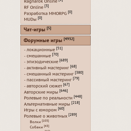
Ragnarok Online
[3]
RF Online
[0]
Разработка MMORPG
[0]
MUDы
[5]
Чат-игры
[4932]
Форумные игры
[51]
- локационные
[70]
- смешанные
[689]
- эпизодические
[68]
- активный мастеринг
[380]
- смешанный мастеринг
[79]
- пассивный мастеринг
[67]
- авторский сюжет
[646]
Авторские миры
[448]
Ролевые по реальности
[218]
Альтернативные миры
[60]
Игры с юмором
[289]
Ролевые о животных
[103]
Волки
[43]
Собаки