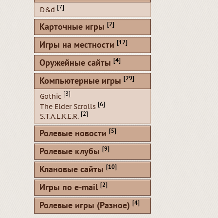
[7]
D&d
[2]
Карточные игры
[12]
Игры на местности
[4]
Оружейные сайты
[29]
Компьютерные игры
[3]
Gothic
[6]
The Elder Scrolls
[2]
S.T.A.L.K.E.R.
[5]
Ролевые новости
[9]
Ролевые клубы
[10]
Клановые сайты
[2]
Игры по e-mail
[4]
Ролевые игры (Разное)