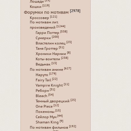
[15]
Лошади
[119]
Кошки
[2978]
Форумки по мотивам
[121]
Кроссовер
По мотивам лит.
[1244]
произведений
[538]
Гарри Поттер
[200]
Сумерки
[23]
Властелин колец
[51]
Таня Гроттер
[8]
Хроники Нарнии
[238]
Коты-воители
[13]
Ведьмак
[627]
По мотивам аниме
[179]
Наруто
[22]
Fairy Tail
[11]
Vampire Knight
[31]
Реборн
[54]
Bleach
[25]
Темный дворецкий
[12]
One Piece
[15]
Покемоны
[44]
Сейлор Мун
[9]
Shaman King
[192]
По мотивам фильмов