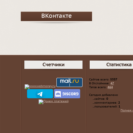
ВКонтакте
Счетчики
Статистика
Сайтов всего:
5337
В Отстойнике:
47
Тэгов всего:
464
Сегодня добавлено
...сайтов:
0
...комментариев:
2
...пользователей:
1
Полная 