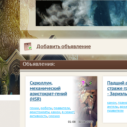
Добавить объявление
Объявления:
Скрюллум,
Падший а
механический
страже г
аристократ-гений
- Зариэл
(HSR)
канон
,
грамо
ангелы
,
арх
гении
,
роботы
,
правители
,
правители
аристократы
,
канон
,
в сюжет
,
активность
,
срочно
01:08 30.06.2026