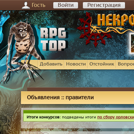
Гость
Войти
Регистрация
Добавить
Новости
Отстойник
Вопро
Объявления :: правители
Итоги конкурсов
: подведены итоги
по сбору орловск