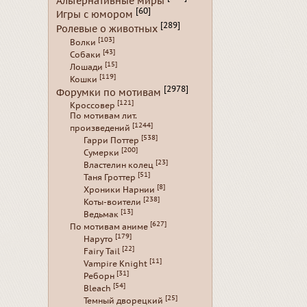
Альтернативные миры
[60]
Игры с юмором
[289]
Ролевые о животных
[103]
Волки
[43]
Собаки
[15]
Лошади
[119]
Кошки
[2978]
Форумки по мотивам
[121]
Кроссовер
По мотивам лит.
[1244]
произведений
[538]
Гарри Поттер
[200]
Сумерки
[23]
Властелин колец
[51]
Таня Гроттер
[8]
Хроники Нарнии
[238]
Коты-воители
[13]
Ведьмак
[627]
По мотивам аниме
[179]
Наруто
[22]
Fairy Tail
[11]
Vampire Knight
[31]
Реборн
[54]
Bleach
[25]
Темный дворецкий