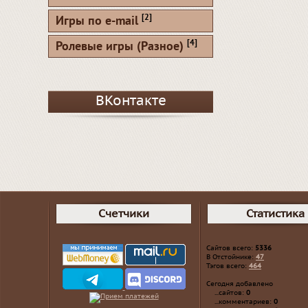
[2]
Игры по e-mail
[4]
Ролевые игры (Разное)
ВКонтакте
Счетчики
Статистика
Сайтов всего:
5336
В Отстойнике:
47
Тэгов всего:
464
Сегодня добавлено
...сайтов:
0
...комментариев:
0