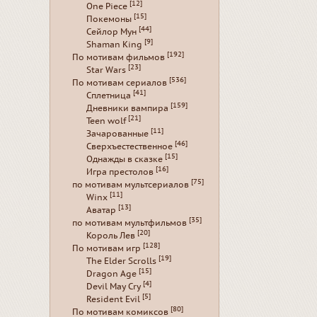
[12]
One Piece
[15]
Покемоны
[44]
Сейлор Мун
[9]
Shaman King
[192]
По мотивам фильмов
[23]
Star Wars
[536]
По мотивам сериалов
[41]
Сплетница
[159]
Дневники вампира
[21]
Teen wolf
[11]
Зачарованные
[46]
Сверхъестественное
[15]
Однажды в сказке
[16]
Игра престолов
[75]
по мотивам мультсериалов
[11]
Winx
[13]
Аватар
[35]
по мотивам мультфильмов
[20]
Король Лев
[128]
По мотивам игр
[19]
The Elder Scrolls
[15]
Dragon Age
[4]
Devil May Cry
[5]
Resident Evil
[80]
По мотивам комиксов