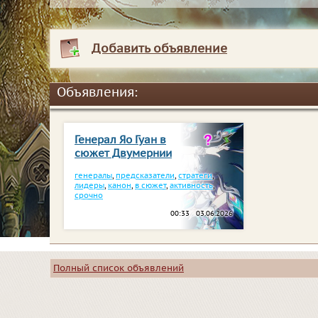
Добавить объявление
Объявления:
Генерал Яо Гуан в
сюжет Двумернии
генералы
,
предсказатели
,
стратеги
,
лидеры
,
канон
,
в сюжет
,
активность
,
срочно
00:33 03.06.2026
Полный список объявлений