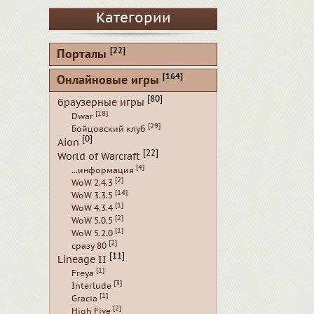
Категории
[22]
Порталы
[164]
Онлайновые игры
[80]
браузерные игры
[18]
Dwar
[29]
Бойцовский клуб
[0]
Aion
[22]
World of Warcraft
[4]
...информация
[2]
WoW 2.4.3
[14]
WoW 3.3.5
[1]
WoW 4.3.4
[2]
WoW 5.0.5
[1]
WoW 5.2.0
[2]
сразу 80
[11]
Lineage II
[1]
Freya
[3]
Interlude
[1]
Gracia
[2]
High Five