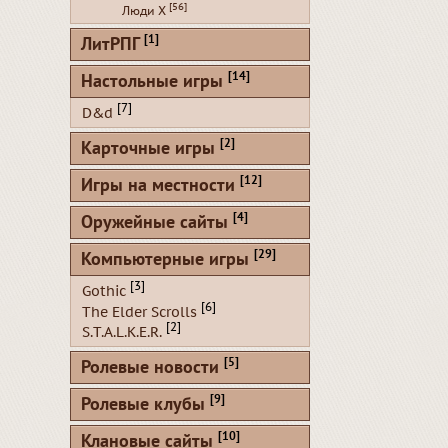
[56]
Люди Х
[1]
ЛитРПГ
[14]
Настольные игры
[7]
D&d
[2]
Карточные игры
[12]
Игры на местности
[4]
Оружейные сайты
[29]
Компьютерные игры
[3]
Gothic
[6]
The Elder Scrolls
[2]
S.T.A.L.K.E.R.
[5]
Ролевые новости
[9]
Ролевые клубы
[10]
Клановые сайты