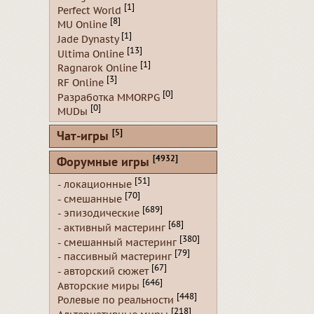
[1]
Perfect World
[8]
MU Online
[1]
Jade Dynasty
[13]
Ultima Online
[1]
Ragnarok Online
[3]
RF Online
[0]
Разработка MMORPG
[0]
MUDы
[5]
Чат-игры
[4932]
Форумные игры
[51]
- локационные
[70]
- смешанные
[689]
- эпизодические
[68]
- активный мастеринг
[380]
- смешанный мастеринг
[79]
- пассивный мастеринг
[67]
- авторский сюжет
[646]
Авторские миры
[448]
Ролевые по реальности
[218]