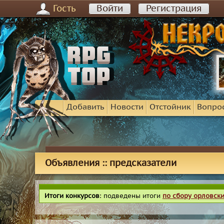
Гость
Войти
Регистрация
Добавить
Новости
Отстойник
Вопро
Объявления :: предсказатели
Итоги конкурсов
: подведены итоги
по сбору орловск