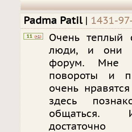
Padma Patil
|
1431-97
Очень теплый 
11
(
+1
)
люди, и они 
форум. Мне 
повороты и п
очень нравятся
здесь позна
общаться. И
достаточно