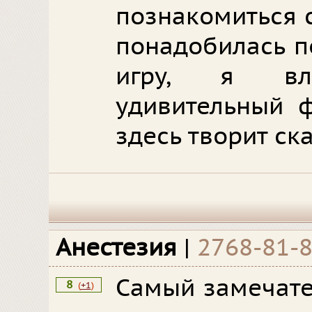
познакомиться 
понадобилась п
игру, я вл
удивительный ф
здесь творит ска
Анестезия
|
2768-81-
Самый замечате
8
(
+1
)