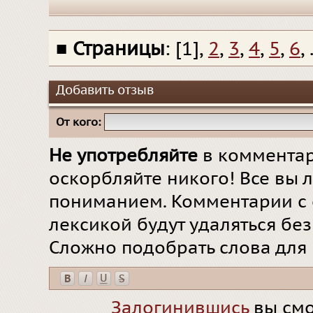
■
Страницы
: [1],
2
,
3
,
4
,
5
,
6
, 
Добавить отзыв
От кого:
Не употребляйте
в комментар
оскорбляйте никого! Все вы л
пониманием. Комментарии с 
лексикой будут удаляться бе
Сложно подобрать слова для
Залогинившись
вы смо