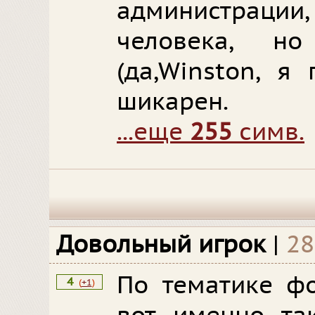
администрац
человека, н
(да,Winston, я
шикарен.
...еще
255
симв.
Довольный игрок
|
28
По тематике фо
4
(
+1
)