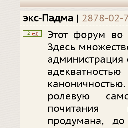
экс-Падма
|
2878-02-
Этот форум во 
2
(
+1
)
Здесь множеств
администрация 
адекватно
каноничностью
ролевую сам
почитания к
продумана, до