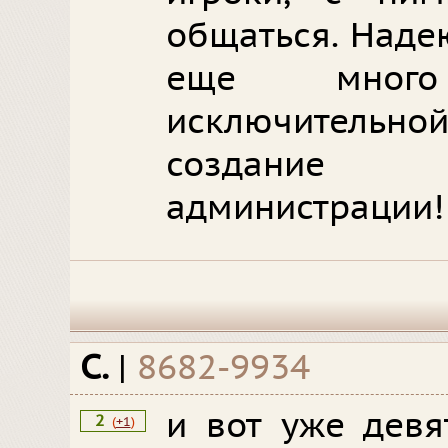
общаться. Наде
еще мног
исключительно
создание
администрации!
С.
|
8682-9934
и вот уже девя
2
(
+1
)