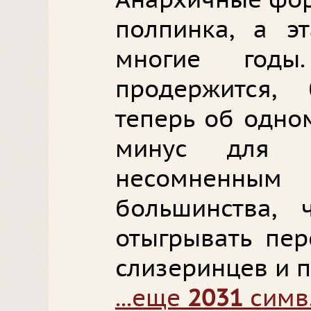
Анархичные фор
полпинка, а э
многие год
продержится,
теперь об одном
минус для б
несомненны
большинства,
отыгрывать пер
слизеринцев и 
...еще
2031
симв