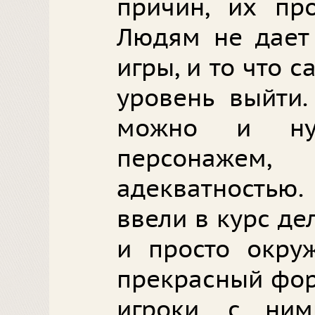
причин, их про
Людям не дает 
игры, и то что с
уровень выйти.
можно и нуж
персонаж
адекватностью.
ввели в курс де
и просто окру
прекрасный фор
игроки, с ни