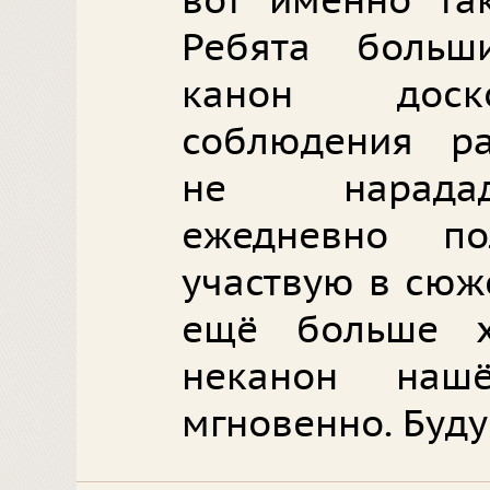
вот именно так
Ребята больш
канон доско
соблюдения ра
не нарадад
ежедневно по
участвую в сюже
ещё больше х
неканон наш
мгновенно. Буду