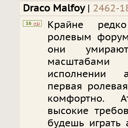
Draco Malfoy
|
2462-1
Крайне редк
16
(
+1
)
ролевым форум
они умираю
масштабами
исполнении а
первая ролевая
комфортно. А
высокие требов
будешь играть 