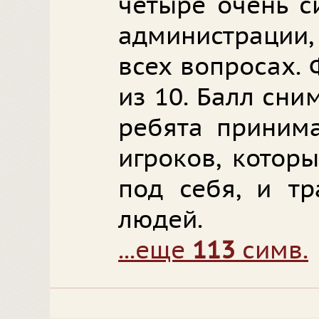
четыре очень с
администраци
всех вопросах.
из 10. Балл сни
ребята приним
игроков, котор
под себя, и тр
людей.
...еще
113
симв.