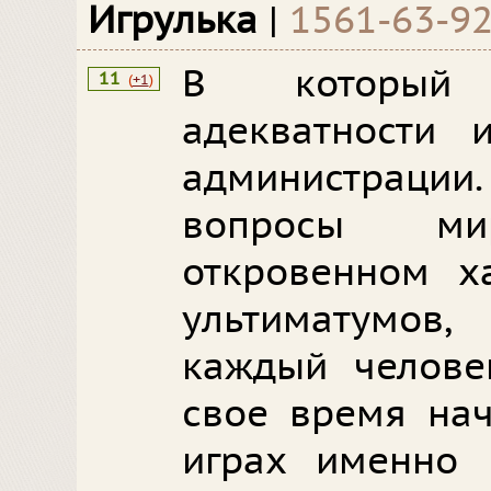
Игрулька
|
1561-63-9
В который
11
(
+1
)
адекватности 
администрации.
вопросы м
откровенном х
ультиматумов
каждый челове
свое время нач
играх именно 