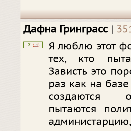
Дафна Гринграсс
|
35
Я люблю этот ф
2
(
+1
)
тех, кто пыта
Зависть это по
раз как на баз
создаются о
пытаются поли
администарци