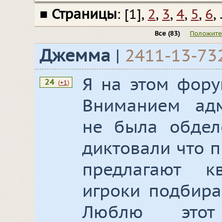
■
Страницы
: [1],
2
,
3
,
4
,
5
,
6
, 
Все
(83)
Положит
Джемма
|
2411-13-73
Я на этом фору
24
(
+1
)
Вниманием адм
не была обдел
диктовали что п
предлагают к
игроки подбира
Люблю это