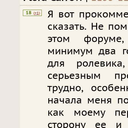
Я вот прокомме
18
(
+1
)
сказать. Не по
этом форуме
минимум два г
для ролевика
серьезным п
трудно, особе
начала меня по
как моему пе
сторону ее и 