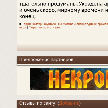
тщательно продуманы. Украдена а
и очень скоро, мирному времени 
конец.
■
Гарри Поттер
|
mybb.ru
|
По мотивам литературных произ
игры
|
Форумки по мотивам
Предложения партнеров:
Отзывы по сайту: (
Добавить
)