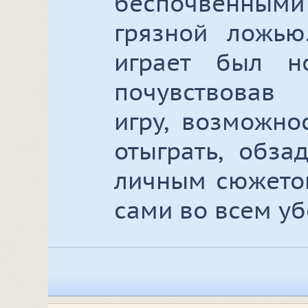
беспочвенны
грязной ложью
играет был но
почувствовав 
игру, возможно
отыграть, обза
личным сюжетом
сами во всем уб