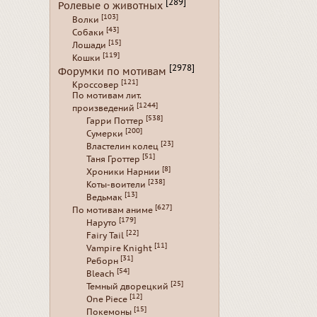
[289]
Ролевые о животных
[103]
Волки
[43]
Собаки
[15]
Лошади
[119]
Кошки
[2978]
Форумки по мотивам
[121]
Кроссовер
По мотивам лит.
[1244]
произведений
[538]
Гарри Поттер
[200]
Сумерки
[23]
Властелин колец
[51]
Таня Гроттер
[8]
Хроники Нарнии
[238]
Коты-воители
[13]
Ведьмак
[627]
По мотивам аниме
[179]
Наруто
[22]
Fairy Tail
[11]
Vampire Knight
[31]
Реборн
[54]
Bleach
[25]
Темный дворецкий
[12]
One Piece
[15]
Покемоны