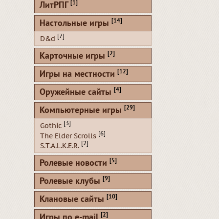
[1]
ЛитРПГ
[14]
Настольные игры
[7]
D&d
[2]
Карточные игры
[12]
Игры на местности
[4]
Оружейные сайты
[29]
Компьютерные игры
[3]
Gothic
[6]
The Elder Scrolls
[2]
S.T.A.L.K.E.R.
[5]
Ролевые новости
[9]
Ролевые клубы
[10]
Клановые сайты
[2]
Игры по e-mail