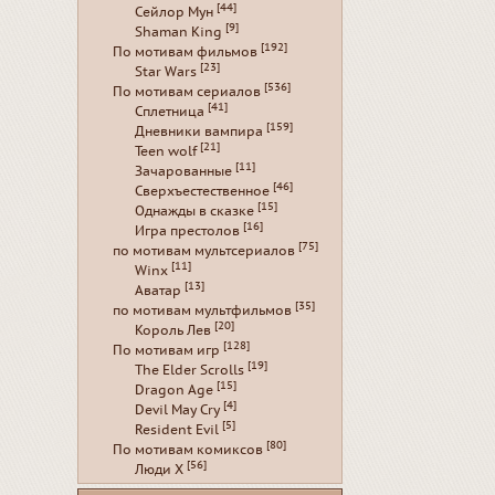
[44]
Сейлор Мун
[9]
Shaman King
[192]
По мотивам фильмов
[23]
Star Wars
[536]
По мотивам сериалов
[41]
Сплетница
[159]
Дневники вампира
[21]
Teen wolf
[11]
Зачарованные
[46]
Сверхъестественное
[15]
Однажды в сказке
[16]
Игра престолов
[75]
по мотивам мультсериалов
[11]
Winx
[13]
Аватар
[35]
по мотивам мультфильмов
[20]
Король Лев
[128]
По мотивам игр
[19]
The Elder Scrolls
[15]
Dragon Age
[4]
Devil May Cry
[5]
Resident Evil
[80]
По мотивам комиксов
[56]
Люди Х