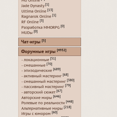
MU Online
[1]
Jade Dynasty
[13]
Ultima Online
[1]
Ragnarok Online
[3]
RF Online
[0]
Разработка MMORPG
[0]
MUDы
[5]
Чат-игры
[4932]
Форумные игры
[51]
- локационные
[70]
- смешанные
[689]
- эпизодические
[68]
- активный мастеринг
[380]
- смешанный мастеринг
[79]
- пассивный мастеринг
[67]
- авторский сюжет
[646]
Авторские миры
[448]
Ролевые по реальности
[218]
Альтернативные миры
[60]
Игры с юмором