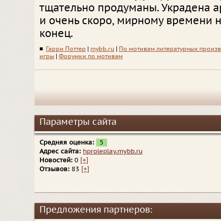
тщательно продуманы. Украдена а
и очень скоро, мирному времени 
конец.
■
Гарри Поттер
|
mybb.ru
|
По мотивам литературных произ
игры
|
Форумки по мотивам
Параметры сайта
Средняя оценка:
5
Адрес сайта:
hproleplay.mybb.ru
Новостей:
0
[+]
Отзывов:
83
[+]
Предложения партнеров: