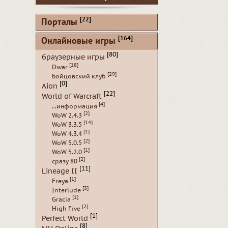
[22]
Порталы
[164]
Онлайновые игры
[80]
браузерные игры
[18]
Dwar
[29]
Бойцовский клуб
[0]
Aion
[22]
World of Warcraft
[4]
...информация
[2]
WoW 2.4.3
[14]
WoW 3.3.5
[1]
WoW 4.3.4
[2]
WoW 5.0.5
[1]
WoW 5.2.0
[2]
сразу 80
[11]
Lineage II
[1]
Freya
[3]
Interlude
[1]
Gracia
[2]
High Five
[1]
Perfect World
[8]