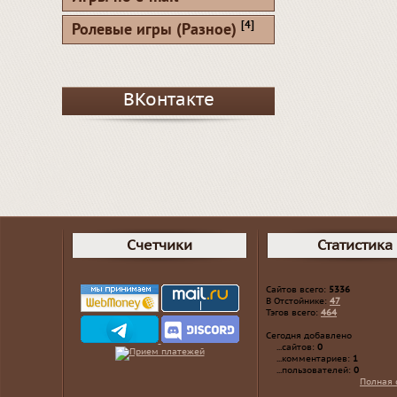
[4]
Ролевые игры (Разное)
ВКонтакте
Счетчики
Статистика
Сайтов всего:
5336
В Отстойнике:
47
Тэгов всего:
464
Сегодня добавлено
...сайтов:
0
...комментариев:
1
...пользователей:
0
Полная 