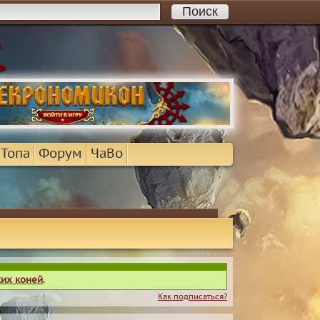
 Топа
Форум
ЧаВо
ких коней
.
Как подписаться?