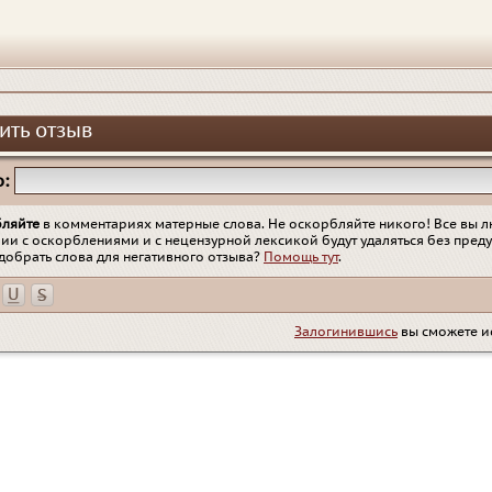
ить отзыв
:
бляйте
в комментариях матерные слова. Не оскорбляйте никого! Все вы л
ии с оскорблениями и с нецензурной лексикой будут удаляться без пред
добрать слова для негативного отзыва?
Помощь тут
.
Залогинившись
вы сможете и