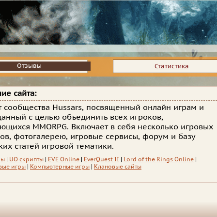
Отзывы
Отзывы
Статистика
ие сайта:
т сообщества Hussars, посвященный онлайн играм и
данный с целью объединить всех игроков,
ющихся MMORPG. Включает в себя несколько игровых
ов, фотогалерею, игровые сервисы, форум и базу
ких статей игровой тематики.
лы
|
UO скрипты
|
EVE Online
|
EverQuest II
|
Lord of the Rings Online
|
вые игры
|
Компьютерные игры
|
Клановые сайты