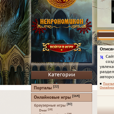
Описан
Сай
соз
увлека
раздел
Категории
авторс
■
Порта
[22]
Порталы
Онлайно
[164]
Онлайновые игры
[80]
браузерные игры
[18]
Dwar
[29]