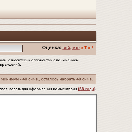
Оценка:
войдите
в Топ!
юди, отнеситесь к оппонентам с пониманием.
упреждений.
Минимум -
40
симв., осталось набрать
40
симв.
спользовать для оформления комментария
[
BB
коды]
.