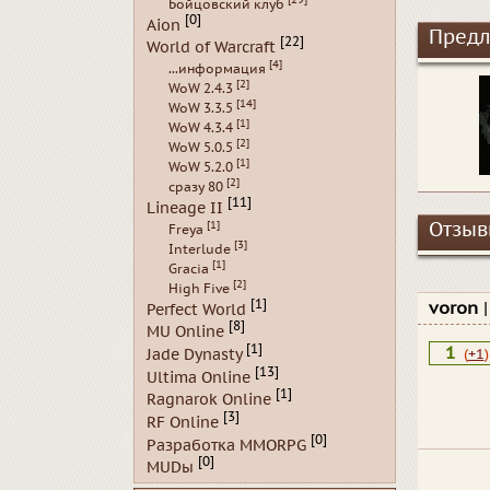
Бойцовский клуб
[0]
Aion
Предл
[22]
World of Warcraft
[4]
...информация
[2]
WoW 2.4.3
[14]
WoW 3.3.5
[1]
WoW 4.3.4
[2]
WoW 5.0.5
[1]
WoW 5.2.0
[2]
сразу 80
[11]
Lineage II
[1]
Отзывы
Freya
[3]
Interlude
[1]
Gracia
[2]
High Five
[1]
voron
Perfect World
[8]
MU Online
[1]
1
Jade Dynasty
(
+1
)
[13]
Ultima Online
[1]
Ragnarok Online
[3]
RF Online
[0]
Разработка MMORPG
[0]
MUDы