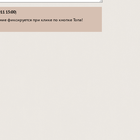
011 15:00
)
ие фиксируется при клике по кнопке Топа!