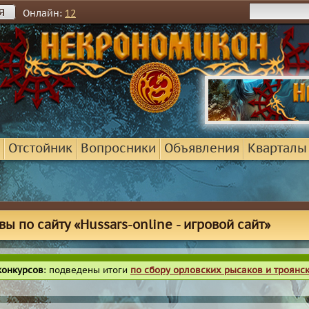
я
Онлайн:
12
Отстойник
Вопросники
Объявления
Кварталы
вы по сайту «Hussars-online - игровой сайт»
конкурсов
: подведены итоги
по сбору орловских рысаков и троянс