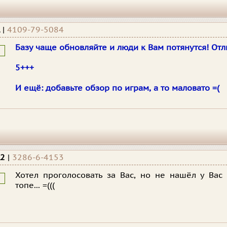
l
|
4109-79-5084
Базу чаще обновляйте и люди к Вам потянутся! Отли
5+++
И ещё: добавьте обзор по играм, а то маловато =(
l2
|
3286-6-4153
Хотел проголосовать за Вас, но не нашёл у Вас
топе... =(((