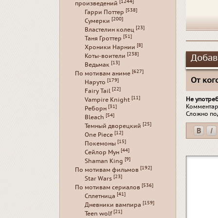
[1244]
произведений
[538]
Гарри Поттер
[200]
Сумерки
[23]
Властелин колец
[51]
Таня Гроттер
[8]
Хроники Нарнии
[238]
Коты-воители
Добав
[13]
Ведьмак
[627]
По мотивам аниме
От кого
[179]
Наруто
[22]
Fairy Tail
[11]
Не употре
Vampire Knight
Комментар
[31]
Реборн
Сложно по
[54]
Bleach
[25]
Темный дворецкий
[12]
One Piece
[15]
Покемоны
[44]
Сейлор Мун
[9]
Shaman King
[192]
По мотивам фильмов
[23]
Star Wars
[536]
По мотивам сериалов
[41]
Сплетница
[159]
Дневники вампира
[21]
Teen wolf