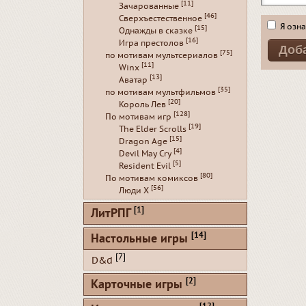
[11]
Зачарованные
[46]
Сверхъестественное
Я озна
[15]
Однажды в сказке
[16]
Игра престолов
[75]
по мотивам мультсериалов
[11]
Winx
[13]
Аватар
[35]
по мотивам мультфильмов
[20]
Король Лев
[128]
По мотивам игр
[19]
The Elder Scrolls
[15]
Dragon Age
[4]
Devil May Cry
[5]
Resident Evil
[80]
По мотивам комиксов
[56]
Люди Х
[1]
ЛитРПГ
[14]
Настольные игры
[7]
D&d
[2]
Карточные игры