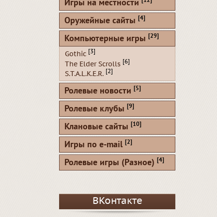
[12]
Игры на местности
[4]
Оружейные сайты
[29]
Компьютерные игры
[3]
Gothic
[6]
The Elder Scrolls
[2]
S.T.A.L.K.E.R.
[5]
Ролевые новости
[9]
Ролевые клубы
[10]
Клановые сайты
[2]
Игры по e-mail
[4]
Ролевые игры (Разное)
ВКонтакте