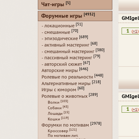
[5]
Чат-игры
[4932]
Форумные игры
GMIge
[51]
- локационные
1
[70]
(
+1
)
- смешанные
[689]
- эпизодические
[68]
- активный мастеринг
[380]
- смешанный мастеринг
[79]
- пассивный мастеринг
[67]
- авторский сюжет
[646]
Авторские миры
[448]
Ролевые по реальности
[218]
Альтернативные миры
[60]
Игры с юмором
[289]
Ролевые о животных
GMIge
[103]
Волки
[43]
Собаки
1
(
+1
)
[15]
Лошади
[119]
Кошки
[2978]
Форумки по мотивам
[121]
Кроссовер
По мотивам лит.