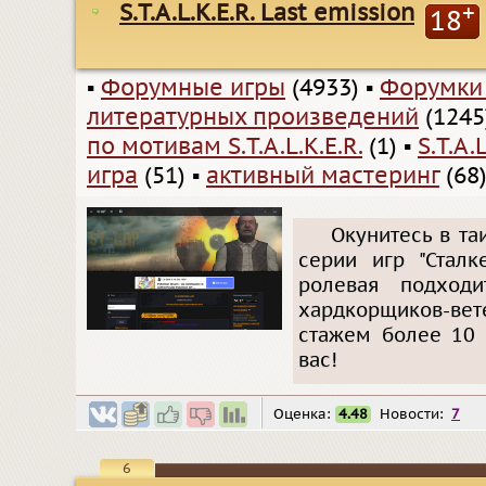
S.T.A.L.K.E.R. Last emission
+
18
▪
Форумные игры
(4933)
▪
Форумки
литературных произведений
(1245
по мотивам S.T.A.L.K.E.R.
(1)
▪
S.T.A.L
игра
(51)
▪
активный мастеринг
(68
Окунитесь в т
серии игр "Стал
ролевая подход
хардкорщиков-ве
стажем более 10 
вас!
Оценка:
4.48
Новости:
7
6