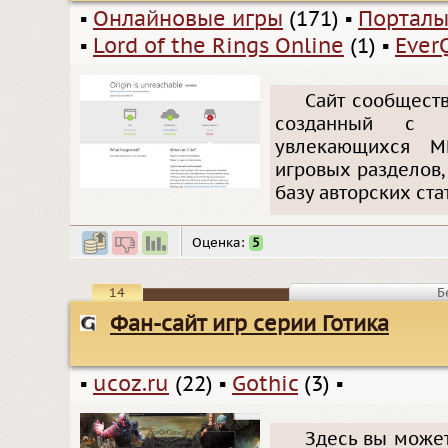
▪
Онлайновые игры
(171)
▪
Портал
▪
Lord of the Rings Online
(1)
▪
Ever
Сайт сообществ
созданный с ц
увлекающихся M
игровых разделов,
базу авторских ста
Оценка:
5
14
Б
Фан-сайт игр серии Готика
▪
ucoz.ru
(22)
▪
Gothic
(3)
▪
Здесь вы может