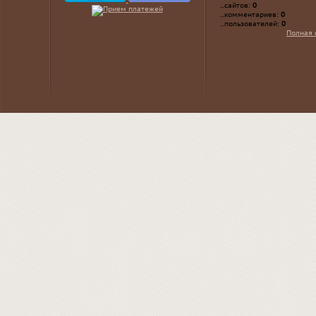
...сайтов:
0
...комментариев:
0
...пользователей:
0
Полная 