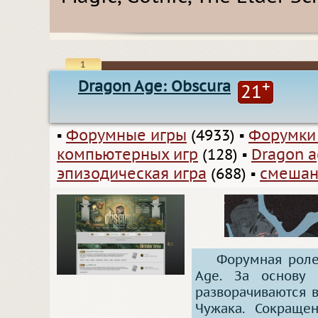
1
Dragon Age: Obscura
+
21
▪
Форумные игры
(4933)
▪
Форумки
компьютерных игр
(128)
▪
Dragon 
эпизодическая игра
(688)
▪
смешан
Форумная роле
Age. За основу 
разворачиваются в
Чужака. Сокраще