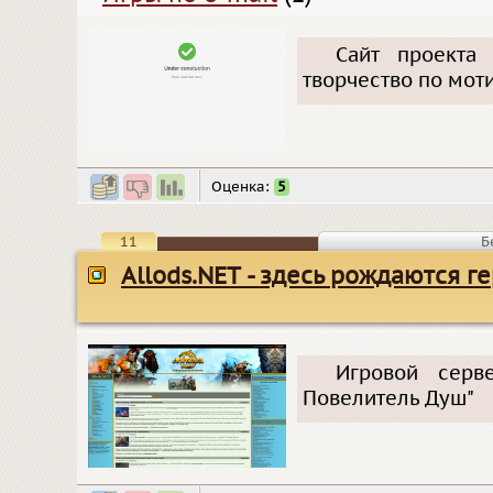
Сайт проекта
творчество по моти
Оценка:
5
11
Б
Allods.NET - здесь рождаются г
Игровой серв
Повелитель Душ"