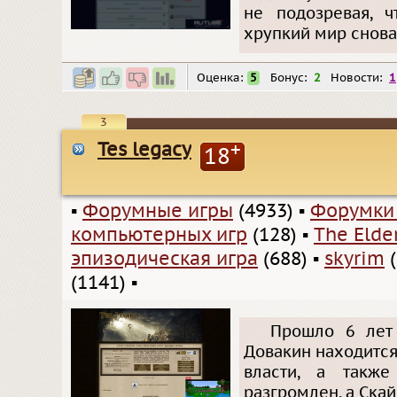
не подозревая, ч
хрупкий мир снова
Оценка:
5
Бонус:
2
Новости:
1
3
Tes legacy
+
18
▪
Форумные игры
(4933)
▪
Форумки
компьютерных игр
(128)
▪
The Elder
эпизодическая игра
(688)
▪
skyrim
(
(1141)
▪
Прошло 6 лет 
Довакин находится
власти, а такж
разгромлен, а Ска