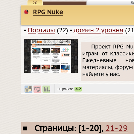
20
Б
RPG Nuke
▪
Порталы
(22)
▪
домен 2 уровня
(21
Проект RPG Nu
играм от классик
Ежедневные нов
материалы, форум 
найдете у нас.
Оценка:
4.2
■
Страницы
:
[1-20]
,
21-29