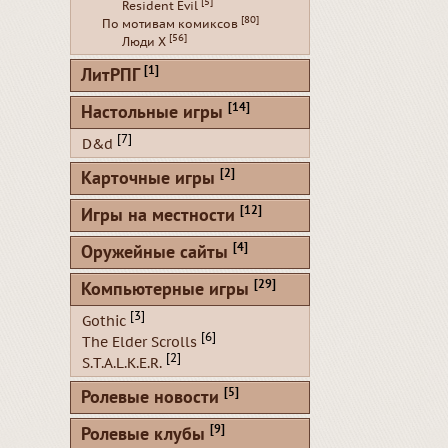
[5]
Resident Evil
[80]
По мотивам комиксов
[56]
Люди Х
[1]
ЛитРПГ
[14]
Настольные игры
[7]
D&d
[2]
Карточные игры
[12]
Игры на местности
[4]
Оружейные сайты
[29]
Компьютерные игры
[3]
Gothic
[6]
The Elder Scrolls
[2]
S.T.A.L.K.E.R.
[5]
Ролевые новости
[9]
Ролевые клубы