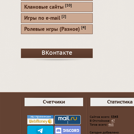
[10]
Клановые сайты
[2]
Игры по e-mail
[4]
Ролевые игры (Разное)
ВКонтакте
Счетчики
Статистика
Сайтов всего:
5343
В Отстойнике:
47
Тэгов всего:
465
Сегодня добавлено