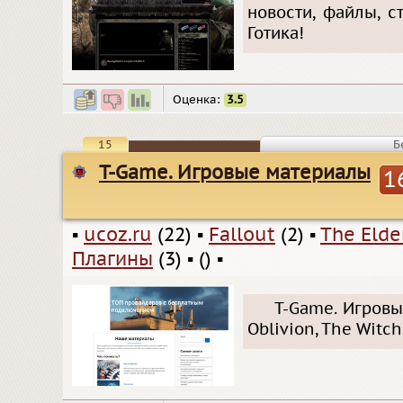
новости, файлы, с
Готика!
Оценка:
3.5
15
Б
T-Game. Игровые материалы
1
▪
ucoz.ru
(22)
▪
Fallout
(2)
▪
The Elder
Плагины
(3)
▪
()
▪
T-Game. Игровы
Oblivion, The Witc