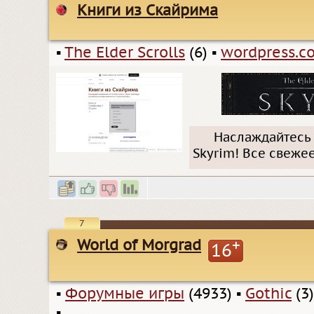
Книги из Скайрима
▪
The Elder Scrolls
(6)
▪
wordpress.c
Наслаждайтесь
Skyrim! Все свежее
7
World of Morgrad
+
16
▪
Форумные игры
(4933)
▪
Gothic
(3)
▪