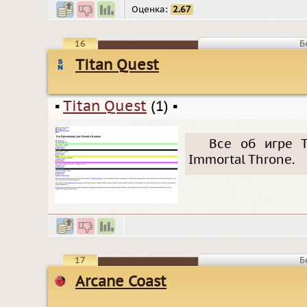
Оценка:
2.67
16
Б
Titan Quest
▪
Titan Quest
(1)
▪
Все об игре T
Immortal Throne.
17
Б
Arcane Coast