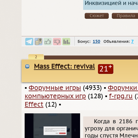
Инквизицией и нач
Сюжет
Правила
Бонус:
150
Объявления:
7
2
Mass Effect: revival
+
21
▪
Форумные игры
(4933)
▪
Форумки
компьютерных игр
(128)
▪
f-rpg.ru
(
Effect
(12)
▪
Когда в 2186 
угрозу для органи
годы спустя Млечн