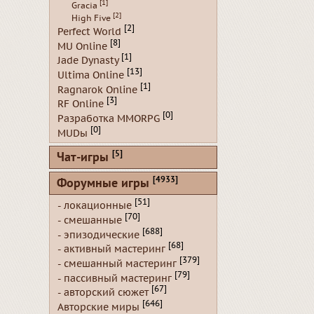
[1]
Gracia
[2]
High Five
[2]
Perfect World
[8]
MU Online
[1]
Jade Dynasty
[13]
Ultima Online
[1]
Ragnarok Online
[3]
RF Online
[0]
Разработка MMORPG
[0]
MUDы
[5]
Чат-игры
[4933]
Форумные игры
[51]
- локационные
[70]
- смешанные
[688]
- эпизодические
[68]
- активный мастеринг
[379]
- смешанный мастеринг
[79]
- пассивный мастеринг
[67]
- авторский сюжет
[646]
Авторские миры