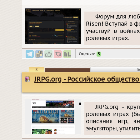
Форум для люби
Risen! Вступай в 
участвуй в война
ролевых играх.
Оценка:
5
8
Б
JRPG.org - Российское обществ
JRPG.org - кр
ролевых играх (б
описания игр, э
эмуляторы, утилиты 