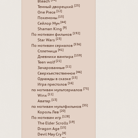
Bleach
[25]
Темный дворецкий
[12]
One Piece
[15]
Покемоны
[44]
Сейлор Мун
[9]
Shaman King
[192]
По мотивам фильмов
[23]
Star Wars
[536]
По мотивам сериалов
[41]
Сплетница
[159]
Дневники вампира
[21]
Teen wolf
[11]
Зачарованные
[46]
Сверхъестественное
[15]
Однажды в сказке
[16]
Игра престолов
[75]
по мотивам мультсериалов
[11]
Winx
[13]
Аватар
[35]
по мотивам мультфильмов
[20]
Король Лев
[128]
По мотивам игр
[19]
The Elder Scrolls
[15]
Dragon Age
[4]
Devil May Cry