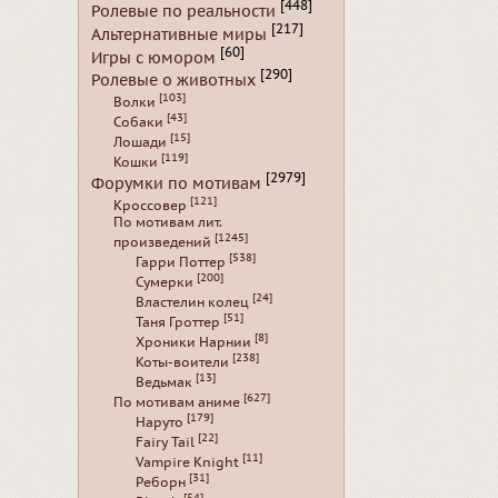
[448]
Ролевые по реальности
[217]
Альтернативные миры
[60]
Игры с юмором
[290]
Ролевые о животных
[103]
Волки
[43]
Собаки
[15]
Лошади
[119]
Кошки
[2979]
Форумки по мотивам
[121]
Кроссовер
По мотивам лит.
[1245]
произведений
[538]
Гарри Поттер
[200]
Сумерки
[24]
Властелин колец
[51]
Таня Гроттер
[8]
Хроники Нарнии
[238]
Коты-воители
[13]
Ведьмак
[627]
По мотивам аниме
[179]
Наруто
[22]
Fairy Tail
[11]
Vampire Knight
[31]
Реборн
[54]