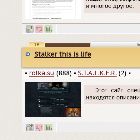
и многое другое.
19
Б
Stalker this is life
▪
rolka.su
(888)
▪
S.T.A.L.K.E.R.
(2)
▪
Этот сайт спе
находятся описания