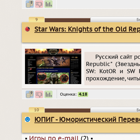
9
Б
Star Wars: Knights of the Old Re
Русский сайт ро
Republic" (Звезд
SW: KotOR и SW K
прохождение, читы,
Оценка:
4.18
10
Б
ЮПИГ - Юмористический Перево
▪
Игры по e-mail
(2)
▪