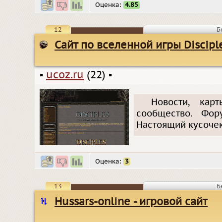
Оценка:
4.85
12
Б
Сайт по вселенной игры Discipl
▪
ucoz.ru
(22)
▪
Новости, кар
сообщество. Фо
Настоящий кусочек
Оценка:
3
13
Б
Hussars-online - игровой сайт