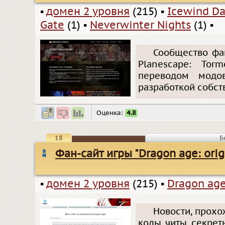
▪
домен 2 уровня
(215)
▪
Icewind Da
Gate
(1)
▪
Neverwinter Nights
(1)
▪
Сообщество фан
Planescape: Torm
переводом модов
разработкой собст
Оценка:
4.8
18
Б
Фан-сайт игры "Dragon age: оrig
▪
домен 2 уровня
(215)
▪
Dragon ag
Новости, прохо
коды, читы, секрет