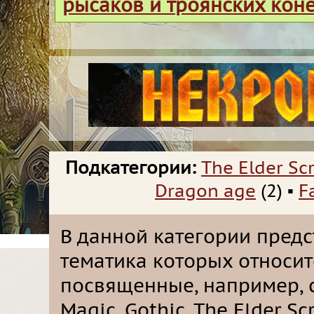
рысаков и троянских кон
Подкатегории:
The Elder Scr
Dragon age
(2)
▪
F
В данной категории предс
тематика которых относит
посвященные, например, с
Magic, Gothic, The Elder Scro