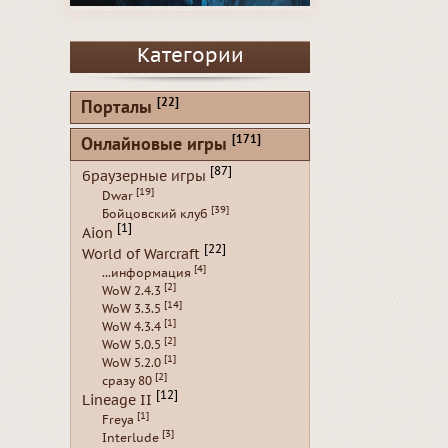
Категории
[22]
Порталы
[171]
Онлайновые игры
[87]
браузерные игры
[19]
Dwar
[39]
Бойцовский клуб
[1]
Aion
[22]
World of Warcraft
[4]
...информация
[2]
WoW 2.4.3
[14]
WoW 3.3.5
[1]
WoW 4.3.4
[2]
WoW 5.0.5
[1]
WoW 5.2.0
[2]
сразу 80
[12]
Lineage II
[1]
Freya
[3]
Interlude