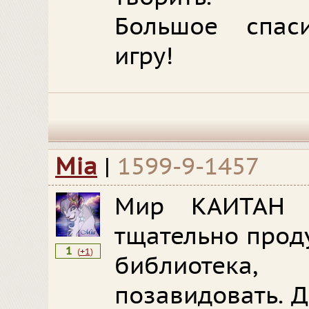
Большое спас
игру!
Mia
|
1599-9-1457
Мир КАИТАН "
тщательно проду
1
(
+1
)
библиотека
позавидовать. Д