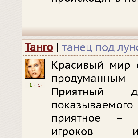
Танго
|
танец под лун
Красивый мир 
продуманным
1
(
+1
)
Приятный 
показываемог
приятное – 
игроков и