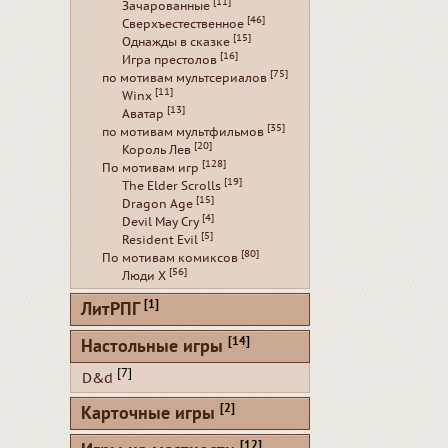
[11]
Зачарованные
[46]
Сверхъестественное
[15]
Однажды в сказке
[16]
Игра престолов
[75]
по мотивам мультсериалов
[11]
Winx
[13]
Аватар
[35]
по мотивам мультфильмов
[20]
Король Лев
[128]
По мотивам игр
[19]
The Elder Scrolls
[15]
Dragon Age
[4]
Devil May Cry
[5]
Resident Evil
[80]
По мотивам комиксов
[56]
Люди Х
[1]
ЛитРПГ
[14]
Настольные игры
[7]
D&d
[2]
Карточные игры
[12]