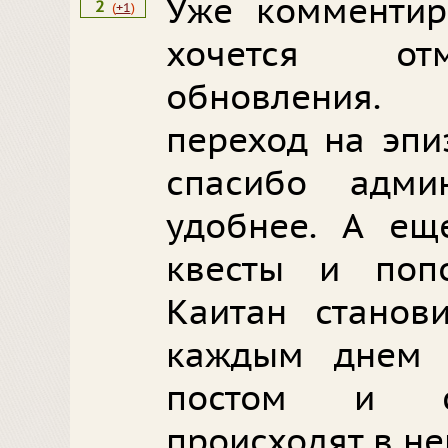
Уже комментир
2
(
+1
)
хочется отм
обновления.
переход на эпи
спасибо адми
удобнее. А ещ
квесты и попо
Каитан станов
каждым днем
постом и со
происходят в не