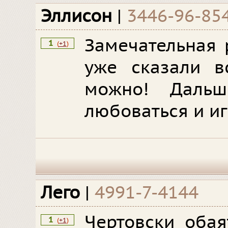
Эллисон
|
3446-96-85
Замечательная 
1
(
+1
)
уже сказали в
можно! Дальш
любоваться и иг
Лего
|
4991-7-4144
Чертовски обая
1
(
+1
)