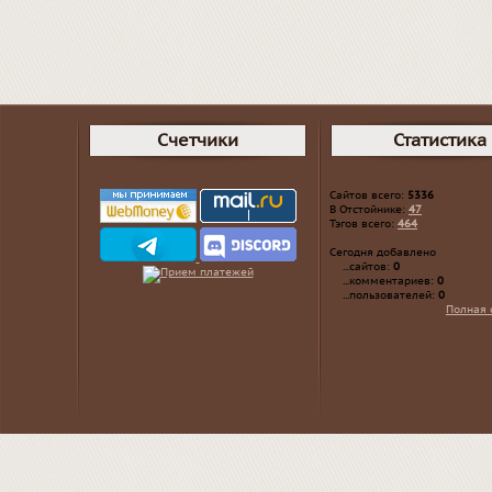
Счетчики
Статистика
Сайтов всего:
5336
В Отстойнике:
47
Тэгов всего:
464
Сегодня добавлено
...сайтов:
0
...комментариев:
0
...пользователей:
0
Полная 