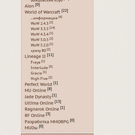
Бойцовский клуб
[0]
Aion
[22]
World of Warcraft
[4]
...информация
[2]
WoW 2.4.3
[14]
WoW 3.3.5
[1]
WoW 4.3.4
[2]
WoW 5.0.5
[1]
WoW 5.2.0
[2]
сразу 80
[11]
Lineage II
[1]
Freya
[3]
Interlude
[1]
Gracia
[2]
High Five
[1]
Perfect World
[8]
MU Online
[1]
Jade Dynasty
[13]
Ultima Online
[1]
Ragnarok Online
[3]
RF Online
[0]
Разработка MMORPG
[0]
MUDы