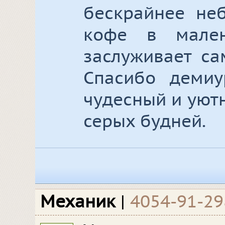
бескрайнее не
кофе в мале
заслуживает са
Спасибо демиу
чудесный и уют
серых будней.
Механик
|
4054-91-29