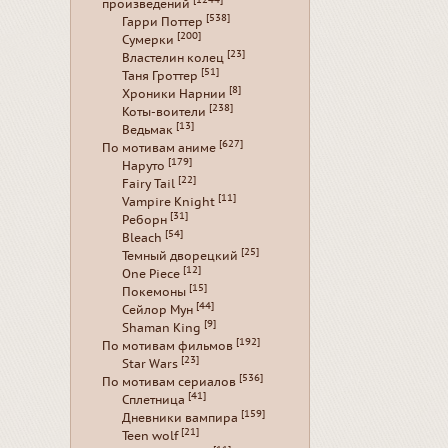
[1244]
произведений
[538]
Гарри Поттер
[200]
Сумерки
[23]
Властелин колец
[51]
Таня Гроттер
[8]
Хроники Нарнии
[238]
Коты-воители
[13]
Ведьмак
[627]
По мотивам аниме
[179]
Наруто
[22]
Fairy Tail
[11]
Vampire Knight
[31]
Реборн
[54]
Bleach
[25]
Темный дворецкий
[12]
One Piece
[15]
Покемоны
[44]
Сейлор Мун
[9]
Shaman King
[192]
По мотивам фильмов
[23]
Star Wars
[536]
По мотивам сериалов
[41]
Сплетница
[159]
Дневники вампира
[21]
Teen wolf