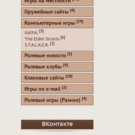
Игры на местности
[4]
Оружейные сайты
[29]
Компьютерные игры
[3]
Gothic
[6]
The Elder Scrolls
[2]
S.T.A.L.K.E.R.
[5]
Ролевые новости
[9]
Ролевые клубы
[10]
Клановые сайты
[2]
Игры по e-mail
[4]
Ролевые игры (Разное)
ВКонтакте