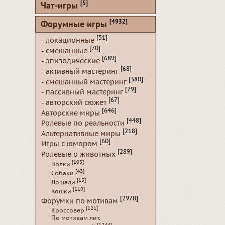
[5]
Чат-игры
[4932]
Форумные игры
[51]
- локационные
[70]
- смешанные
[689]
- эпизодические
[68]
- активный мастеринг
[380]
- смешанный мастеринг
[79]
- пассивный мастеринг
[67]
- авторский сюжет
[646]
Авторские миры
[448]
Ролевые по реальности
[218]
Альтернативные миры
[60]
Игры с юмором
[289]
Ролевые о животных
[103]
Волки
[43]
Собаки
[15]
Лошади
[119]
Кошки
[2978]
Форумки по мотивам
[121]
Кроссовер
По мотивам лит.