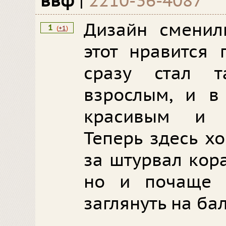
ввф
|
2210-36-4087
Дизайн сменил
1
(
+1
)
этот нравится 
сразу стал 
взрослым, и в
красивым и с
Теперь здесь хо
за штурвал кора
но и почаще п
заглянуть на ба