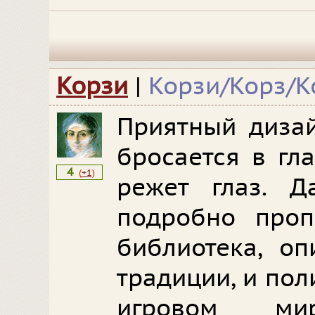
Корзи
|
Корзи/Корз/К
Приятный дизай
бросается в гл
4
(
+1
)
режет глаз. Д
подробно проп
библиотека, о
традиции, и по
игровом ми