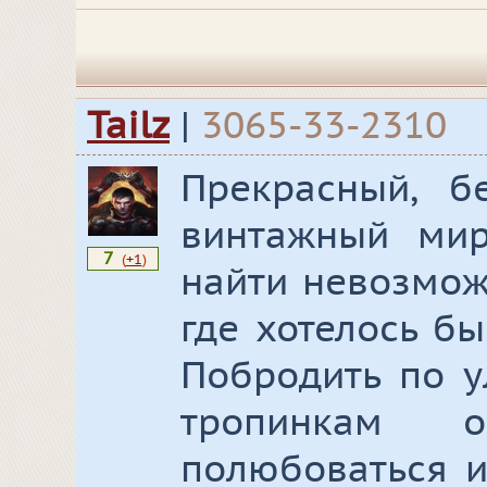
Tailz
|
3065-33-2310
Прекрасный, б
винтажный мир
7
(
+1
)
найти невозможн
где хотелось б
Побродить по у
тропинкам о
полюбоваться и