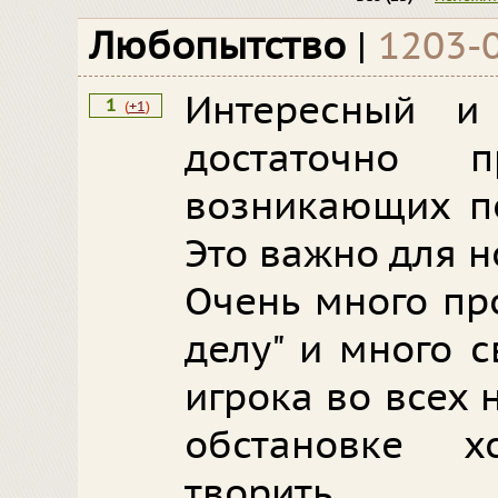
Любопытство
|
1203-
Интересный и
1
(
+1
)
достаточно 
возникающих п
Это важно для н
Очень много пр
делу" и много 
игрока во всех 
обстановке х
творить.