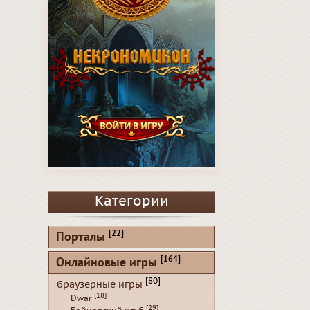
Категории
[22]
Порталы
[164]
Онлайновые игры
[80]
браузерные игры
[18]
Dwar
[29]