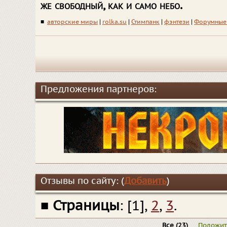
же свободный, как и само небо.
■
авторские миры
|
rolka.su
|
Стимпанк
|
фэнтези
|
Форумные
Предложения партнеров:
Отзывы по сайту: (
Добавить
)
■
Страницы
: [1],
2
,
3
.
Все
(23)
Положи