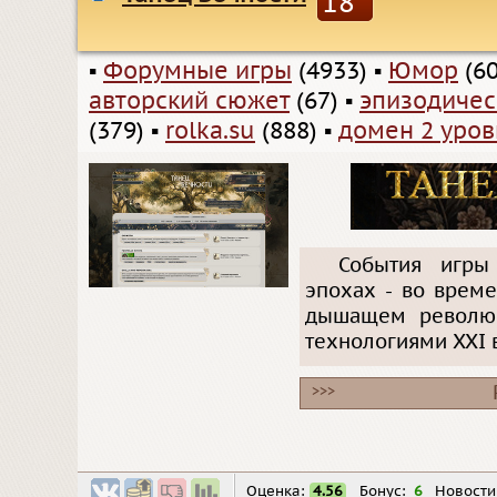
18
▪
Форумные игры
(4933)
▪
Юмор
(60
авторский сюжет
(67)
▪
эпизодичес
(379)
▪
rolka.su
(888)
▪
домен 2 уров
События игры
эпохах - во време
дышащем революц
технологиями XXI
>>>
Оценка:
4.56
Бонус:
6
Новости