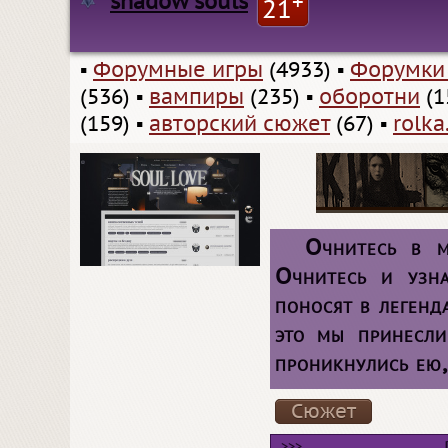
shadow souls
+
21
▪
Форумные игры
(4933)
▪
Форумки
(536)
▪
вампиры
(235)
▪
оборотни
(1
(159)
▪
авторский сюжет
(67)
▪
rolka
Очнитесь в м
Очнитесь и узна
поносят в легенд
это мы принесл
проникнулись ею,
Сюжет
>>>