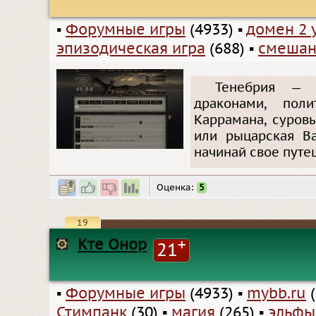
▪
Форумные игры
(4933)
▪
домен 2 
эпизодическая игра
(688)
▪
смешан
Тенебрия — 
драконами, пол
Каррамана, суров
или рыцарская В
начинай свое путе
Оценка:
5
19
Кте Онор
+
21
▪
Форумные игры
(4933)
▪
mybb.ru
(
Стимпанк
(30)
▪
магия
(265)
▪
эльфы