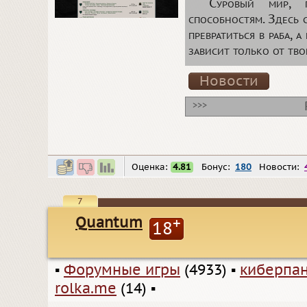
Суровый мир, 
способностям. Здесь 
превратиться в раба, 
зависит только от тво
Новости
>>>
Оценка:
4.81
Бонус:
180
Новости:
7
Quantum
+
18
▪
Форумные игры
(4933)
▪
киберпа
rolka.me
(14)
▪