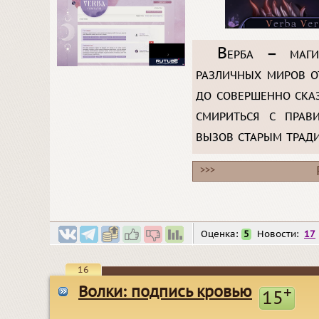
Верба – маги
различных миров 
до совершенно ска
смириться с прав
вызов старым трад
>>>
Оценка:
5
Новости:
17
16
Волки: подпись кровью
+
15