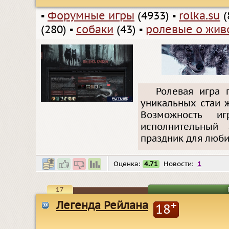
▪
Форумные игры
(4933)
▪
rolka.su
(
(280)
▪
собаки
(43)
▪
ролевые о жив
Ролевая игра 
уникальных стаи 
Возможность и
исполнительный 
праздник для люби
Оценка:
4.71
Новости:
1
17
Легенда Рейлана
+
18