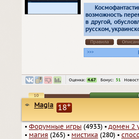
Космофантаст
возможность пере
в другой, обуслов
русском, украинск
Правила
Описан
>>>
Оценка:
4.67
Бонус:
51
Новост
10
Magia
+
18
▪
Форумные игры
(4933)
▪
домен 2 
▪
магия
(265)
▪
мистика
(280)
▪
спос