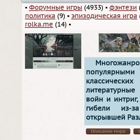
▪
Форумные игры
(4933)
▪
фэнтези
политика
(9)
▪
эпизодическая игра
rolka.me
(14)
▪
Многожанр
популярными
классических
литературные
войн и интриг
гибели из-з
открывшей Раз
Описание мира