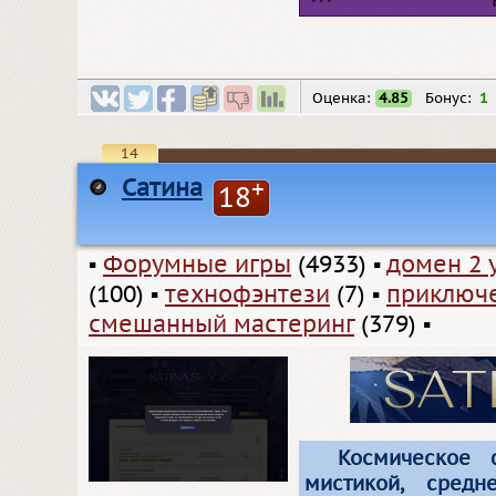
Оценка:
4.85
Бонус:
1
14
Сатина
+
18
▪
Форумные игры
(4933)
▪
домен 2 
(100)
▪
технофэнтези
(7)
▪
приключ
смешанный мастеринг
(379)
▪
Космическое 
мистикой, средн