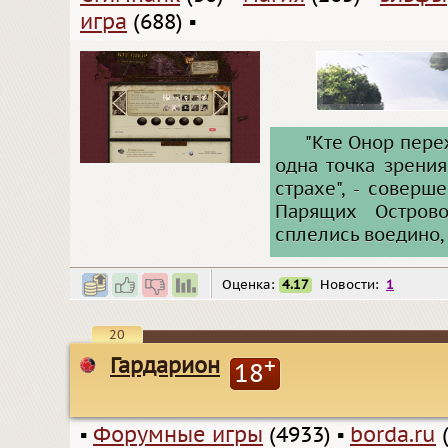
игра
(688)
▪
"Кте Онор переж
одна точка зрения
страхе", - совер
Парящих Острово
сплелись воедино,
Оценка:
4.17
Новости:
1
20
Гардарион
+
18
▪
Форумные игры
(4933)
▪
borda.ru
(