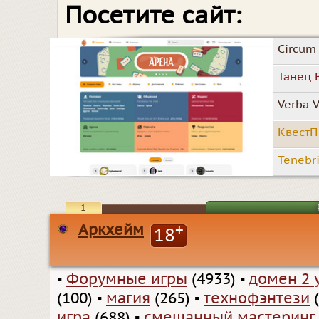
Посетите сайт:
Circum
Танец 
Verba V
КвестП
Tenebri
1
Аркхейм
+
18
▪
Форумные игры
(4933)
▪
домен 2 
(100)
▪
магия
(265)
▪
технофэнтези
(
игра
(688)
▪
смешанный мастеринг