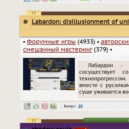
12
Labardon: disillusionment of uni
▪
Форумные игры
(4933)
▪
авторски
смешанный мастеринг
(379)
▪
Лабардон - 
сосуществует 
технопрогрессом
вместе с русалкам
суше уживается во
Бонус:
20
13