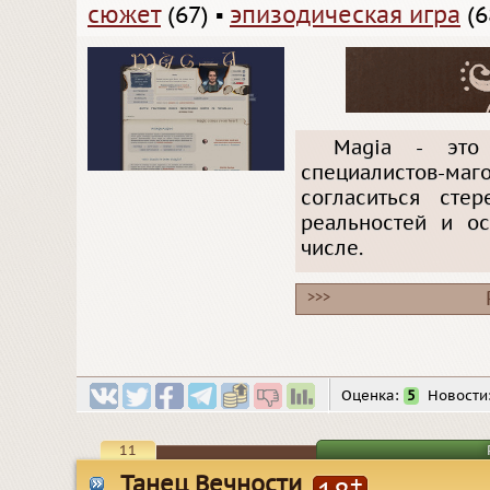
сюжет
(67)
▪
эпизодическая игра
(6
Magia - это 
специалистов-ма
согласиться сте
реальностей и ос
числе.
>>>
Оценка:
5
Новости
11
Танец Вечности
+