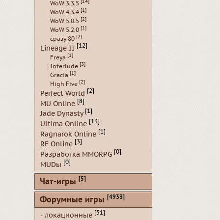
[14]
WoW 3.3.5
[1]
WoW 4.3.4
[2]
WoW 5.0.5
[1]
WoW 5.2.0
[2]
сразу 80
[12]
Lineage II
[1]
Freya
[3]
Interlude
[1]
Gracia
[2]
High Five
[2]
Perfect World
[8]
MU Online
[1]
Jade Dynasty
[13]
Ultima Online
[1]
Ragnarok Online
[3]
RF Online
[0]
Разработка MMORPG
[0]
MUDы
[5]
Чат-игры
[4933]
Форумные игры
[51]
- локационные