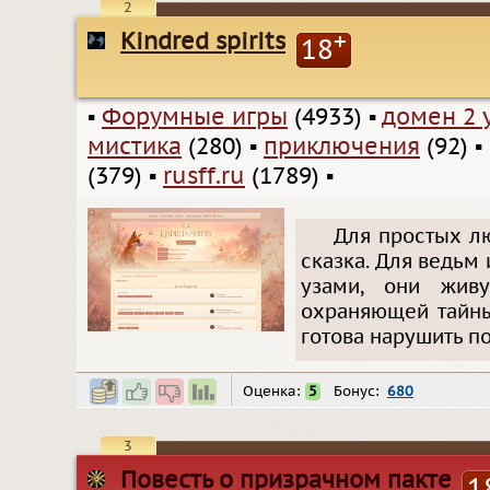
2
Kindred spirits
+
18
▪
Форумные игры
(4933)
▪
домен 2 
мистика
(280)
▪
приключения
(92)
▪
(379)
▪
rusff.ru
(1789)
▪
Для простых лю
сказка. Для ведьм
узами, они живу
охраняющей тайны
готова нарушить по
Оценка:
5
Бонус:
680
3
Повесть о призрачном пакте
1