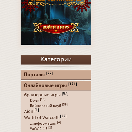
Категории
[22]
Порталы
[171]
Онлайновые игры
[87]
браузерные игры
[19]
Dwar
[39]
Бойцовский клуб
[1]
Aion
[22]
World of Warcraft
[4]
...информация
[2]
WoW 2.4.3