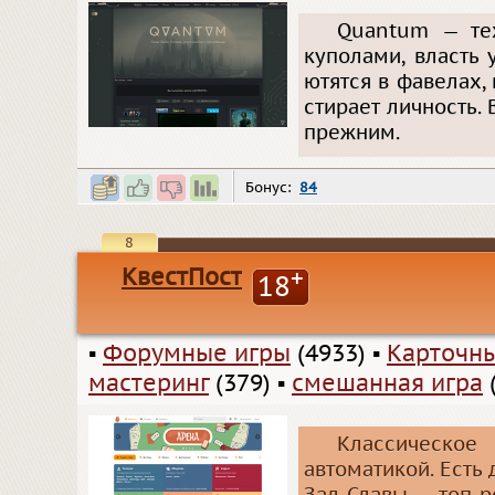
Quantum — тех
куполами, власть
ютятся в фавелах, 
стирает личность.
прежним.
Бонус:
84
8
КвестПост
+
18
▪
Форумные игры
(4933)
▪
Карточн
мастеринг
(379)
▪
смешанная игра
(
Классическое
автоматикой. Есть