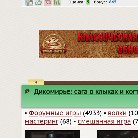
Оценка:
5
Бонус:
845
4
Дикомирье: сага о клыках и ког
▪
Форумные игры
(4933)
▪
волки
(10
мастеринг
(68)
▪
смешанная игра
(7