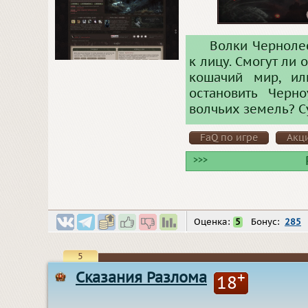
Волки Черноле
к лицу. Смогут ли
кошачий мир, ил
остановить Черн
волчьих земель? Су
FaQ по игре
Акц
>>>
Оценка:
5
Бонус:
285
5
Сказания Разлома
+
18