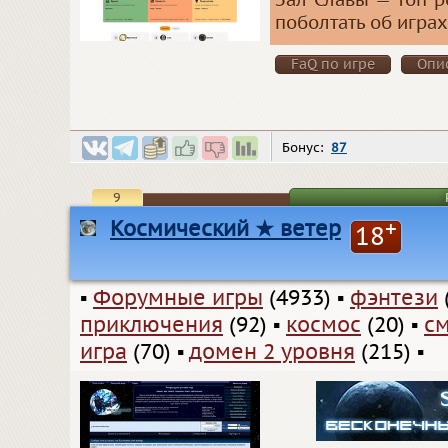
Зал Славы — топ р
поболтать об играх
FaQ по игре
Опи
Бонус:
87
9
Космический ★ ветер
+
18
▪
Форумные игры
(4933)
▪
фэнтези
приключения
(92)
▪
космос
(20)
▪
с
игра
(70)
▪
домен 2 уровня
(215)
▪