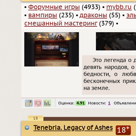
▪
Форумные игры
(4933)
▪
mybb.ru
(
▪
вампиры
(235)
▪
драконы
(55)
▪
эл
смешанный мастеринг
(379)
▪
Это легенда о 
девять народов, о
бедности, о люб
бесконечных прик
на земле.
Оценка:
4.91
Новости:
1
Объявлени
18
Tenebria. Legacy of Ashes
+
18