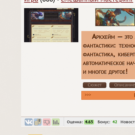
Аркхейм — это 
фантастики: техно
фантастика, кибер
автоматическое на
и многое другое!
Сюжет
Описание
>>>
Оценка:
4.65
Бонус:
42
Новост