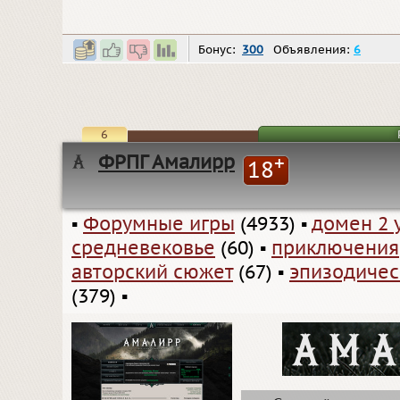
Бонус:
300
Объявления:
6
6
ФРПГ Амалирр
+
18
▪
Форумные игры
(4933)
▪
домен 2 
средневековье
(60)
▪
приключения
авторский сюжет
(67)
▪
эпизодичес
(379)
▪