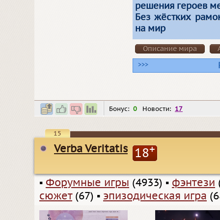
решения героев ме
Без жёстких рамо
на мир
Описание мира
>>>
Бонус:
0
Новости:
17
15
Verba Veritatis
+
18
▪
Форумные игры
(4933)
▪
фэнтези
сюжет
(67)
▪
эпизодическая игра
(6