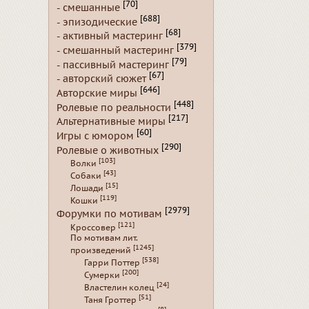
[70]
- смешанные
[688]
- эпизодические
[68]
- активный мастеринг
[379]
- смешанный мастеринг
[79]
- пассивный мастеринг
[67]
- авторский сюжет
[646]
Авторские миры
[448]
Ролевые по реальности
[217]
Альтернативные миры
[60]
Игры с юмором
[290]
Ролевые о животных
[103]
Волки
[43]
Собаки
[15]
Лошади
[119]
Кошки
[2979]
Форумки по мотивам
[121]
Кроссовер
По мотивам лит.
[1245]
произведений
[538]
Гарри Поттер
[200]
Сумерки
[24]
Властелин колец
[51]
Таня Гроттер