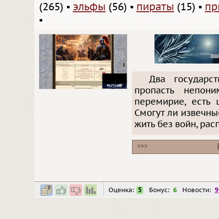
(265)
▪
эльфы
(56)
▪
пираты
(15)
▪
пр
▪
Два государс
пропасть непон
перемирие, есть 
Смогут ли извечны
жить без войн, рас
>>>
Оценка:
5
Бонус:
6
Новости:
9