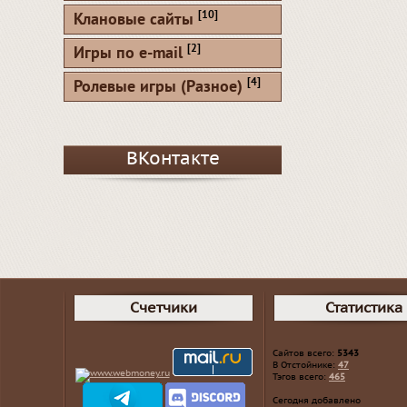
[10]
Клановые сайты
[2]
Игры по e-mail
[4]
Ролевые игры (Разное)
ВКонтакте
Счетчики
Статистика
Сайтов всего:
5343
В Отстойнике:
47
Тэгов всего:
465
Сегодня добавлено