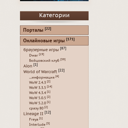
Категории
[22]
Порталы
[171]
Онлайновые игры
[87]
браузерные игры
[19]
Dwar
[39]
Бойцовский клуб
[1]
Aion
[22]
World of Warcraft
[4]
...информация
[2]
WoW 2.4.3
[14]
WoW 3.3.5
[1]
WoW 4.3.4
[2]
WoW 5.0.5
[1]
WoW 5.2.0
[2]
сразу 80
[12]
Lineage II
[1]
Freya
[3]
Interlude