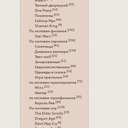
Bleach
[25]
Темный дворецкий
[12]
One Piece
[15]
Покемоны
[44]
Сейлор Мун
[9]
Shaman King
[192]
По мотивам фильмов
[23]
Star Wars
[536]
По мотивам сериалов
[41]
Сплетница
[159]
Дневники вампира
[21]
Teen wolf
[11]
Зачарованные
[46]
Сверхъестественное
[15]
Однажды в сказке
[16]
Игра престолов
[75]
по мотивам мультсериалов
[11]
Winx
[13]
Аватар
[35]
по мотивам мультфильмов
[20]
Король Лев
[128]
По мотивам игр
[19]
The Elder Scrolls
[15]
Dragon Age
[4]
Devil May Cry
[5]