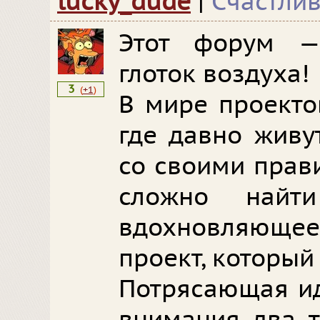
lucky_dude
|
Счастли
Этот форум —
глоток воздуха!
3
(
+1
)
В мире проекто
где давно живу
со своими прав
сложно найт
вдохновляющее.
проект, который
Потрясающая ид