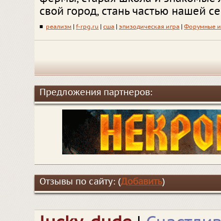
свой город, стань частью нашей с
■
реализм
|
f-rpg.ru
|
сша
|
эпизодическая игра
|
Форумные и
Предложения партнеров:
Отзывы по сайту: (
Добавить
)