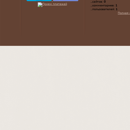
...сайтов:
0
...комментариев:
1
...пользователей:
1
Полная 