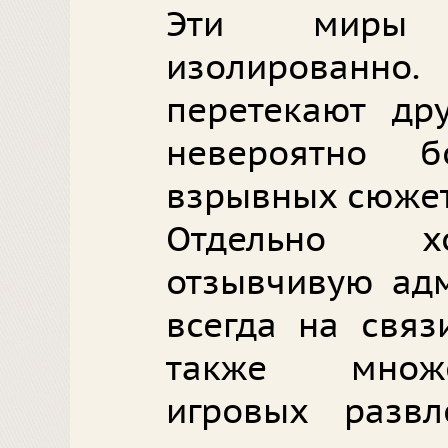
Эти миры 
изолированно.
перетекают дру
невероятно 
взрывных сюжет
Отдельно хо
отзывчивую адм
всегда на связ
также множе
игровых развл