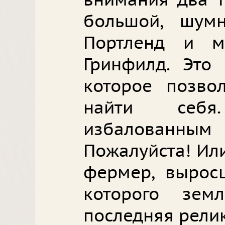
внимания два 
большой, шум
Портленд и м
Гринфилд. Это 
которое позво
найти себ
избалованным 
Пожалуйста! Или
фермер, вырос
которого зе
последняя рели