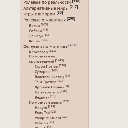
[448]
Ролевые по реальности
[217]
Альтернативные миры
[60]
Игры с юмором
[290]
Ролевые о животных
[103]
Волки
[43]
Собаки
[15]
Лошади
[119]
Кошки
[2979]
Форумки по мотивам
[121]
Кроссовер
По мотивам лит.
[1245]
произведений
[538]
Гарри Поттер
[200]
Сумерки
[24]
Властелин колец
[51]
Таня Гроттер
[8]
Хроники Нарнии
[238]
Коты-воители
[13]
Ведьмак
[627]
По мотивам аниме
[179]
Наруто
[22]
Fairy Tail
[11]
Vampire Knight
[31]
Реборн
[54]