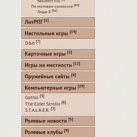
Resident Evil
[80]
По мотивам комиксов
[56]
Люди Х
[1]
ЛитРПГ
[14]
Настольные игры
[7]
D&d
[2]
Карточные игры
[12]
Игры на местности
[4]
Оружейные сайты
[29]
Компьютерные игры
[3]
Gothic
[6]
The Elder Scrolls
[2]
S.T.A.L.K.E.R.
[5]
Ролевые новости
[9]
Ролевые клубы