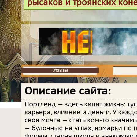
рысаков и троянских кон
Отзывы
Отзывы
Описание сайта:
Портленд — здесь кипит жизнь: тус
карьера, влияние и деньги. У кажд
своя мечта — стать кем-то значим
— булочные на углах, ярмарки по 
фермы, старая школа и знакомые 