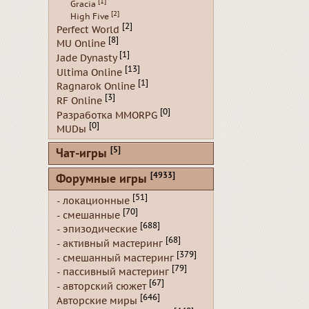
[1]
Gracia
[2]
High Five
[2]
Perfect World
[8]
MU Online
[1]
Jade Dynasty
[13]
Ultima Online
[1]
Ragnarok Online
[3]
RF Online
[0]
Разработка MMORPG
[0]
MUDы
[5]
Чат-игры
[4933]
Форумные игры
[51]
- локационные
[70]
- смешанные
[688]
- эпизодические
[68]
- активный мастеринг
[379]
- смешанный мастеринг
[79]
- пассивный мастеринг
[67]
- авторский сюжет
[646]
Авторские миры