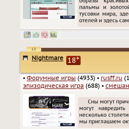
образы красивых
пальмы и золото
тусовки мира, зд
отелей и здесь са
13
Nightmare
+
18
▪
Форумные игры
(4933)
▪
rusff.ru
(1
эпизодическая игра
(688)
▪
смешан
Сны могут прич
могут навредить
несколько столети
мы приглашаем оку