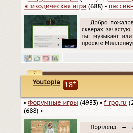
эпизодическая игра
(688)
▪
пассив
Добро пожалова
скверах зачастую
ты: музыкант или
проекте Миллениу
7
Youtopia
+
18
▪
Форумные игры
(4933)
▪
f-rpg.ru
(
(688)
▪
Портленд — з