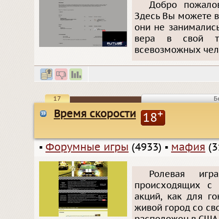
Добро пожало
Здесь Вы можете в
они не занималис
вера в свой т
всевозможных чело
17
Б
Время скорости
+
18
▪
Форумные игры
(4933)
▪
мафия
(3
Ролевая игр
происходящих с 
акций, как для г
живой город со сво