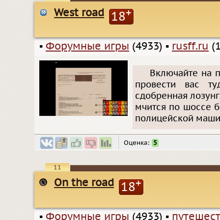
West road
+
18
▪
Форумные игры
(4933)
▪
rusff.ru
(1
Включайте на п
провести вас ту
сдобренная лозунг
мчится по шоссе б
полицейской маши
Оценка:
5
11
On the road
+
18
▪
Форумные игры
(4933)
▪
путешес