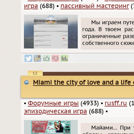
игра
(688)
▪
пассивный мастеринг
(
Мы играем пут
года. В твоем ра
ограниченные раз
собственного сюже
12
Miami the city of love and a life 
▪
Форумные игры
(4933)
▪
rusff.ru
(1
эпизодическая игра
(688)
▪
Майами… При 