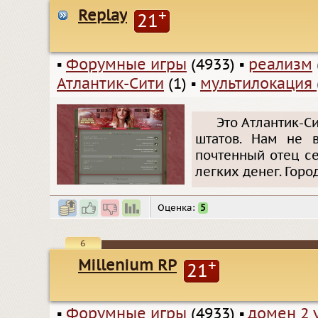
Replay
+
21
▪
Форумные игры
(4933)
▪
реализм
Атлантик-Сити
(1)
▪
мультилокация
Это Атлантик-С
штатов. Нам не в
почтенный отец се
легких денег. Горо
Оценка:
5
6
Millenium RP
+
21
▪
Форумные игры
(4933)
▪
домен 2 