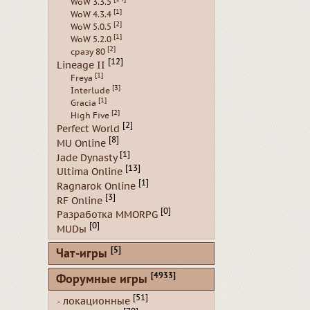
WoW 3.3.5
[1]
WoW 4.3.4
[2]
WoW 5.0.5
[1]
WoW 5.2.0
[2]
сразу 80
[12]
Lineage II
[1]
Freya
[3]
Interlude
[1]
Gracia
[2]
High Five
[2]
Perfect World
[8]
MU Online
[1]
Jade Dynasty
[13]
Ultima Online
[1]
Ragnarok Online
[3]
RF Online
[0]
Разработка MMORPG
[0]
MUDы
[5]
Чат-игры
[4933]
Форумные игры
[51]
- локационные