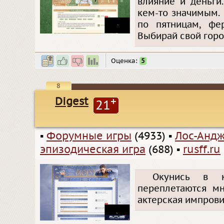
влияние и деньги
кем-то значимым.
по пятницам, фе
Выбирай свой горо
Оценка:
5
8
Digest
+
21
▪
Форумные игры
(4933)
▪
Лос-Анд
эпизодическая игра
(688)
▪
rusff.ru
Окунись в к
переплетаются мн
актерская импровиз