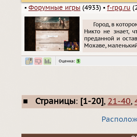
▪
Форумные игры
(4933)
▪
f-rpg.ru
(
Город, в которо
Никто не знает, 
преданной и оста
Мохаве, маленький
Оценка:
5
■
Страницы
:
[1-20]
,
21-40
,
Располож