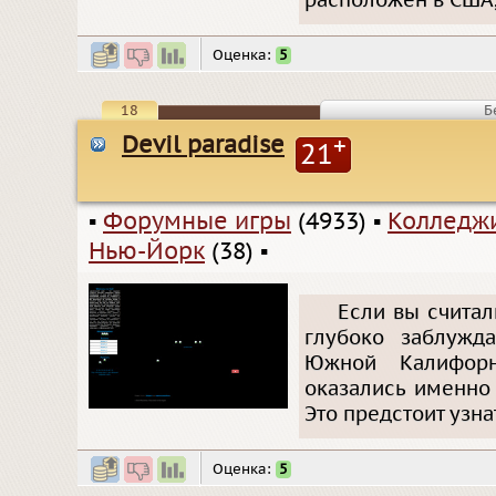
расположен в США,
Оценка:
5
18
Б
Devil paradise
+
21
▪
Форумные игры
(4933)
▪
Колледжи
Нью-Йорк
(38)
▪
Если вы считал
глубоко заблужда
Южной Калифорн
оказались именно 
Это предстоит узна
Оценка:
5