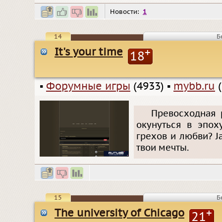
Новости:
1
14
Б
It's your time
+
18
▪
Форумные игры
(4933)
▪
mybb.ru
(
Превосходная 
окунуться в эпох
грехов и любви? J
твои мечты.
15
Б
The university of Chicago
+
21