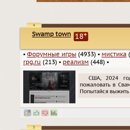
4
Swamp town
+
18
▪
Форумные игры
(4933)
▪
мистика
(
rpg.ru
(213)
▪
реализм
(448)
▪
США, 2024 го
пожаловать в Свам
Попытайся выжить 
5