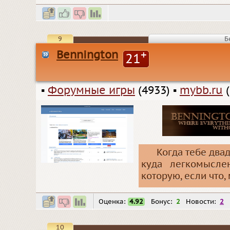
9
Б
Bennington
+
21
▪
Форумные игры
(4933)
▪
mybb.ru
(
Когда тебе двад
куда легкомысле
которую, если что,
Оценка:
4.92
Бонус:
2
Новости:
2
10