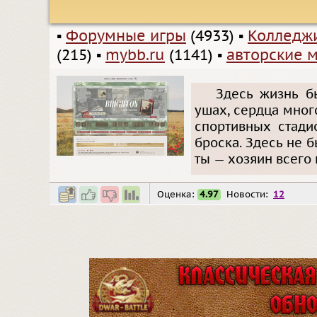
▪
Форумные игры
(4933)
▪
Колледжи
(215)
▪
mybb.ru
(1141)
▪
авторские 
Здесь жизнь б
ушах, сердца мног
спортивных стади
броска. Здесь не 
ты — хозяин всего
Оценка:
4.97
Новости:
12