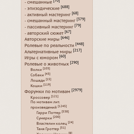
[70]
- смешанные
[688]
- эпизодические
[68]
- активный мастеринг
[379]
- смешанный мастеринг
[79]
- пассивный мастеринг
[67]
- авторский сюжет
[646]
Авторские миры
[448]
Ролевые по реальности
[217]
Альтернативные миры
[60]
Игры с юмором
[290]
Ролевые о животных
[103]
Волки
[43]
Собаки
[15]
Лошади
[119]
Кошки
[2979]
Форумки по мотивам
[121]
Кроссовер
По мотивам лит.
[1245]
произведений
[538]
Гарри Поттер
[200]
Сумерки
[24]
Властелин колец
[51]
Таня Гроттер
[8]