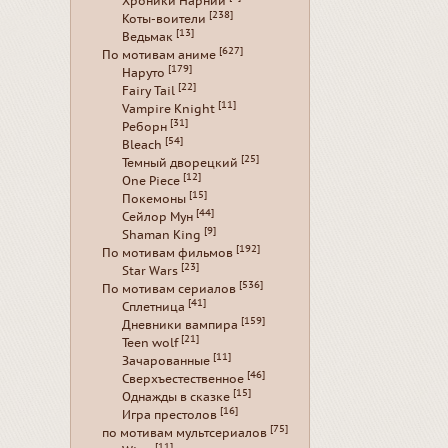
Хроники Нарнии
[238]
Коты-воители
[13]
Ведьмак
[627]
По мотивам аниме
[179]
Наруто
[22]
Fairy Tail
[11]
Vampire Knight
[31]
Реборн
[54]
Bleach
[25]
Темный дворецкий
[12]
One Piece
[15]
Покемоны
[44]
Сейлор Мун
[9]
Shaman King
[192]
По мотивам фильмов
[23]
Star Wars
[536]
По мотивам сериалов
[41]
Сплетница
[159]
Дневники вампира
[21]
Teen wolf
[11]
Зачарованные
[46]
Сверхъестественное
[15]
Однажды в сказке
[16]
Игра престолов
[75]
по мотивам мультсериалов
[11]