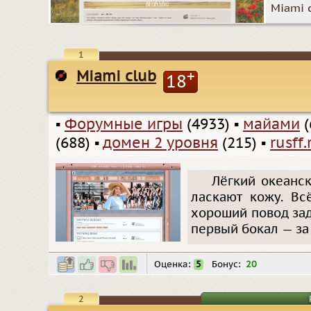
Miami 
1
Miami club
+
18
▪
Форумные игры
(4933)
▪
майами
(
(688)
▪
домен 2 уровня
(215)
▪
rusff.
Лёгкий океанск
ласкают кожу. Вс
хороший повод зад
первый бокал — за 
Оценка:
5
Бонус:
20
2