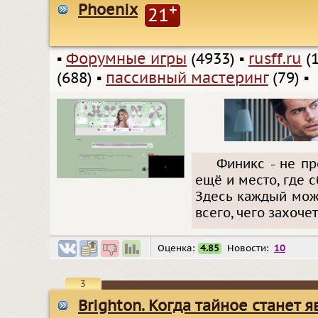
Phoenix
+
21
▪
Форумные игры
(4933)
▪
rusff.ru
(1
(688)
▪
пассивный мастеринг
(79)
▪
Финикс - не пр
ещё и место, где 
Здесь каждый може
всего, чего захочет.
Оценка:
4.85
Новости:
10
3
Brighton. Когда тайное станет 