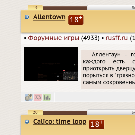
19
Б
Allentown
+
18
▪
Форумные игры
(4933)
▪
rusff.ru
(1
Аллентаун - г
каждого есть с
приоткрыть дверцу
порыться в "грязн
самым сокровенны
20
Б
Calico: time loop
+
18