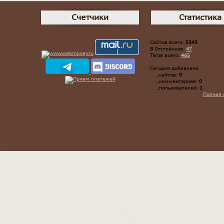
Счетчики
Статистика
Сайтов всего:
5343
В Отстойнике:
47
Тэгов всего:
465
Сегодня добавлено
...сайтов:
0
...комментариев:
0
...пользователей:
1
Полная 