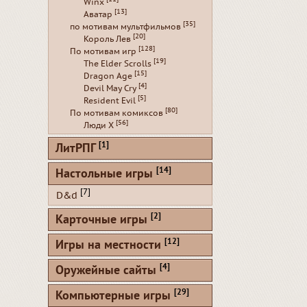
Winx
[13]
Аватар
[35]
по мотивам мультфильмов
[20]
Король Лев
[128]
По мотивам игр
[19]
The Elder Scrolls
[15]
Dragon Age
[4]
Devil May Cry
[5]
Resident Evil
[80]
По мотивам комиксов
[56]
Люди Х
[1]
ЛитРПГ
[14]
Настольные игры
[7]
D&d
[2]
Карточные игры
[12]
Игры на местности
[4]
Оружейные сайты
[29]
Компьютерные игры