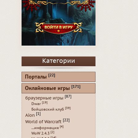
Категории
[22]
Порталы
[171]
Онлайновые игры
[87]
браузерные игры
[19]
Dwar
[39]
Бойцовский клуб
[1]
Aion
[22]
World of Warcraft
[4]
...информация
[2]
WoW 2.4.3
[14]