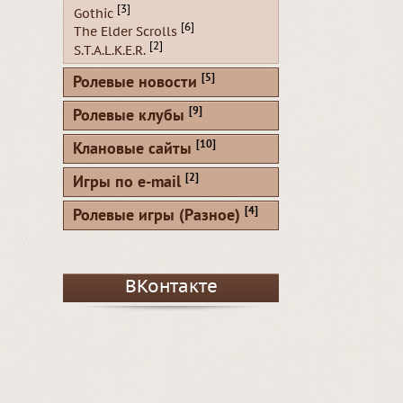
[3]
Gothic
[6]
The Elder Scrolls
[2]
S.T.A.L.K.E.R.
[5]
Ролевые новости
[9]
Ролевые клубы
[10]
Клановые сайты
[2]
Игры по e-mail
[4]
Ролевые игры (Разное)
ВКонтакте