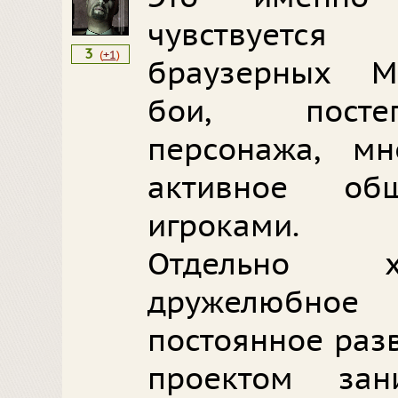
чувствуется
3
(
+1
)
браузерных M
бои, посте
персонажа, м
активное об
игроками.
Отдельно х
дружелюбно
постоянное разв
проектом за