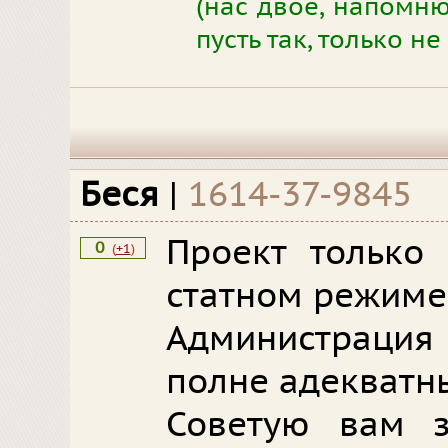
(нас двое, напомню
пусть так, только н
Беся
|
1614-37-9845
Проект только 
0
(
+1
)
статном режиме!
Администрация 
полне адекватн
Советую вам з