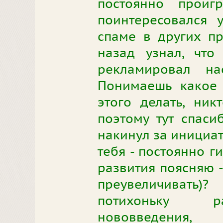
постоянно проиг
поинтересовался 
спаме в других пр
назад узнал, что
рекламировал на
Понимаешь какое 
этого делать, ни
поэтому тут спаси
накинул за инициат
тебя - постоянно г
развития поясняю -
преувеличивать)
потихоньку ра
нововведения, 