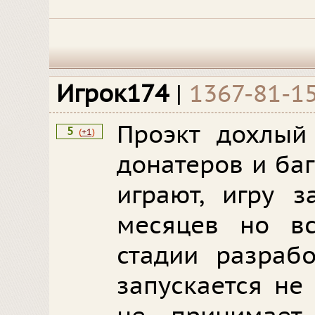
Игрок174
|
1367-81-1
Проэкт дохлый
5
(
+1
)
донатеров и ба
играют, игру з
месяцев но в
стадии разрабо
запускается не