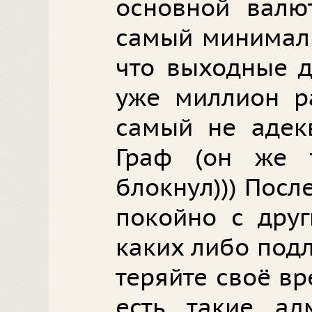
основной валю
самый минималь
что выходные д
уже миллион ра
самый не адек
Граф (он же 
блокнул))) Посл
покойно с дру
каких либо подл
теряйте своё в
есть такие ад