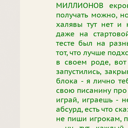
МИЛЛИОНОВ екров
получать можно, но
халявы тут нет и 
даже на стартовой
тесте был на разн
тот, что лучше подх
в своем роде, вот
запустились, закры
блока - я лично те
свою писанину про 
играй, играешь - н
абсурд, есть что ск
не пиши игрокам, п