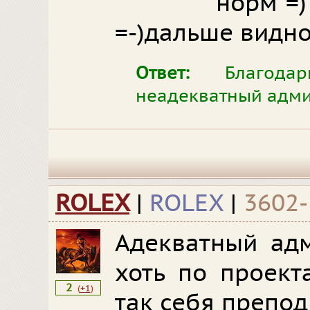
норм =)
=-)дальше видно
Ответ:
Благодар
неадекватный админ
ROLEX
|
ROLEX
|
3602-
Адекватный адм
хоть по проект
2
(
+1
)
так себя препо