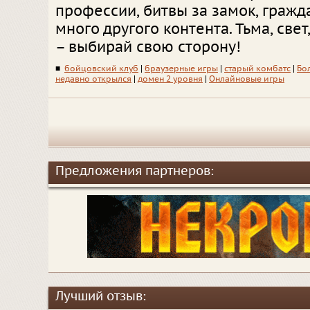
профессии, битвы за замок, гражд
много другого контента. Тьма, свет
– выбирай свою сторону!
■
бойцовский клуб
|
браузерные игры
|
старый комбатс
|
Бо
недавно открылся
|
домен 2 уровня
|
Онлайновые игры
Предложения партнеров:
Лучший отзыв: