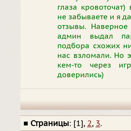
глаза кровоточат)
не забываете и я д
отзывы. Наверное
админ выдал па
подбора схожих ни
нас взломали. Но э
кем-то через иг
доверились)
■
Страницы
: [1],
2
,
3
.