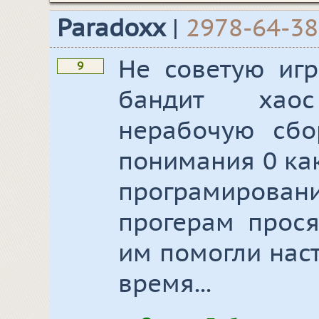
Paradoxx
|
2978-64-3
Не советую игр
9
бандит хао
нерабочую сбо
понимания 0 ка
програмиров
прогерам прося
им помогли наст
время...