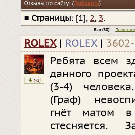
Отзывы по сайту: (
Добавить
)
■
Страницы
: [1],
2
,
3
.
Все
(30)
Положит
ROLEX
|
ROLEX
|
3602-
Ребята всем зд
данного проект
4
(
+1
)
(3-4) человек
(Граф) невосп
гнёт матом в
стесняется. 