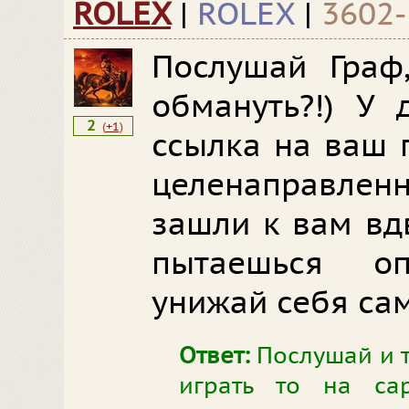
ROLEX
|
ROLEX
|
3602-
Послушай Граф
обмануть?!) У 
2
(
+1
)
ссылка на ваш 
целенаправленн
зашли к вам вд
пытаешься о
унижай себя са
Ответ:
Послушай и т
играть то на сар