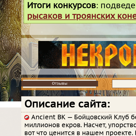
Итоги конкурсов
: подвед
рысаков и троянских кон
Отзывы
Отзывы
Описание сайта:
Ancient BK — Бойцовский Клуб б
миллионов екров. Hасчет, упорство
вот что ценится в нашем проекте. 