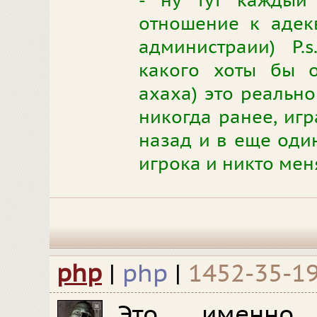
- ну тут каждый
отношение к адек
администраии) P.
какого хоты бы о
ахаха) это реально
никогда ранее, игр
назад и в еще один
игрока и никто меня
php
|
php
|
1452-35-1
Это именно 