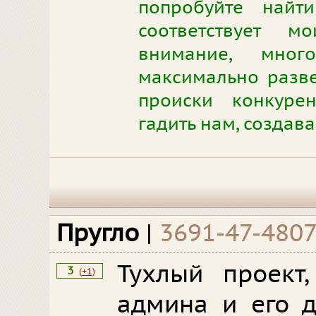
попробуйте найт
соответствует 
внимание, мног
максимально разве
происки конкурен
гадить нам, создава
Пругло
|
3691-47-480
Тухлый проект,
3
(
+1
)
админа и его д