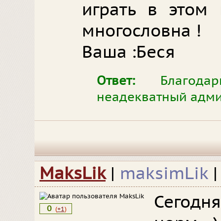
играть в этом 
многословна !
Ваша :Беся
Ответ:
Благодар
неадекватный админ
MaksLik
|
maksimLik
Сегодня
0
(
+1
)