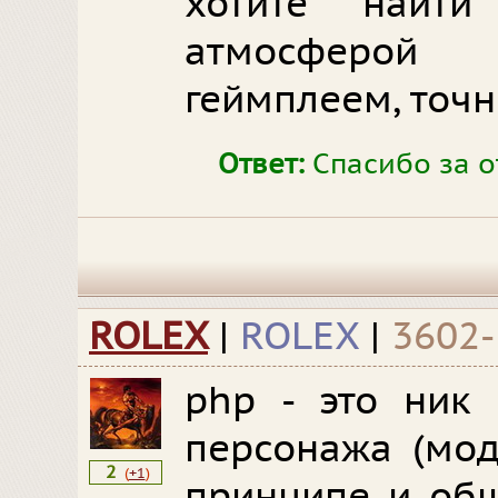
хотите найт
атмосферо
геймплеем, точн
Ответ:
Спасибо за от
ROLEX
|
ROLEX
|
3602-
php - это ник 
персонажа (мод
2
(
+1
)
принципе и общ