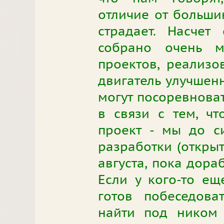
отличие от большин
страдает. Насчет
собрано очень м
проектов, реализо
двигатель улучшен
могут посоревноват
в связи с тем, ч
проект - мы до с
разработки (откры
августа, пока дора
Если у кого-то ещ
готов побеседова
найти под ником 