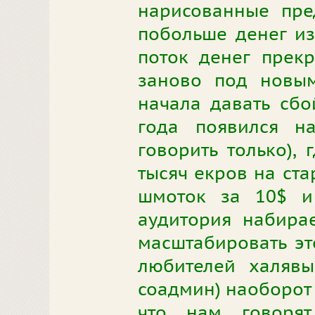
нарисованные пред
побольше денег из 
поток денег прекр
заново под новым
начала давать сбо
года появился н
говорить только), 
тысяч екров на ста
шмоток за 10$ и 
аудитория набирае
масштабировать эт
любителей халявы
соадмин) наоборот 
что нам говорят,