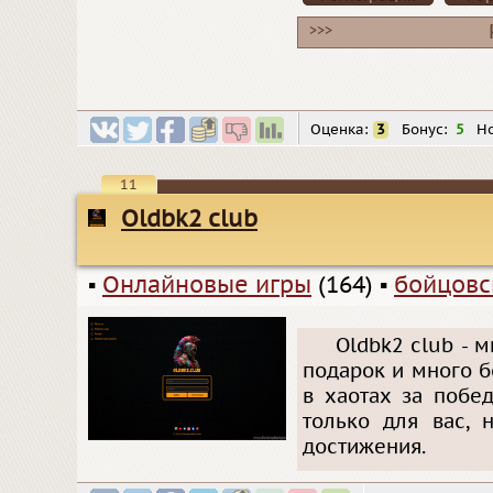
>>>
Оценка:
3
Бонус:
5
Но
11
Oldbk2 club
▪
Онлайновые игры
(164)
▪
бойцовс
Oldbk2 club - 
подарок и много б
в хаотах за побе
только для вас, 
достижения.