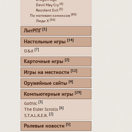
[4]
Devil May Cry
[5]
Resident Evil
[80]
По мотивам комиксов
[56]
Люди Х
[1]
ЛитРПГ
[14]
Настольные игры
[7]
D&d
[2]
Карточные игры
[12]
Игры на местности
[4]
Оружейные сайты
[29]
Компьютерные игры
[3]
Gothic
[6]
The Elder Scrolls
[2]
S.T.A.L.K.E.R.
[5]
Ролевые новости