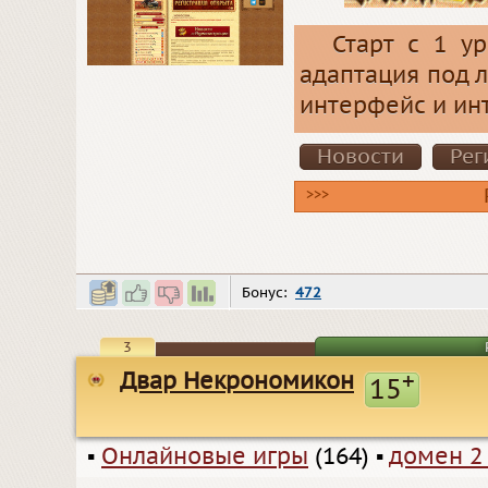
Старт с 1 ур
адаптация под 
интерфейс и ин
Новости
Рег
>>>
Бонус:
472
3
Двар Некрономикон
+
15
▪
Онлайновые игры
(164)
▪
домен 2