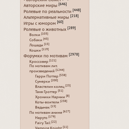
[646]
Авторские миры
[448]
Ролевые по реальности
[218]
Альтернативные миры
[60]
Игры с юмором
[289]
Ролевые о животных
[103]
Волки
[43]
Собаки
[15]
Лошади
[119]
Кошки
[2978]
Форумки по мотивам
[121]
Кроссовер
По мотивам лит.
[1244]
произведений
[538]
Гарри Поттер
[200]
Сумерки
[23]
Властелин колец
[51]
Таня Гроттер
[8]
Хроники Нарнии
[238]
Коты-воители
[13]
Ведьмак
[627]
По мотивам аниме
[179]
Наруто
[22]
Fairy Tail
[11]
Vampire Knight