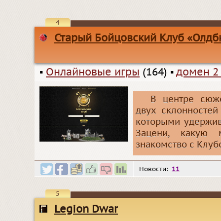
4
Старый Бойцовский Клуб «Олдб
▪
Онлайновые игры
(164)
▪
домен 2
В центре сюж
двух склонностей
которыми удержив
Зацени, какую 
знакомство с Клуб
Новости:
11
5
Legion Dwar