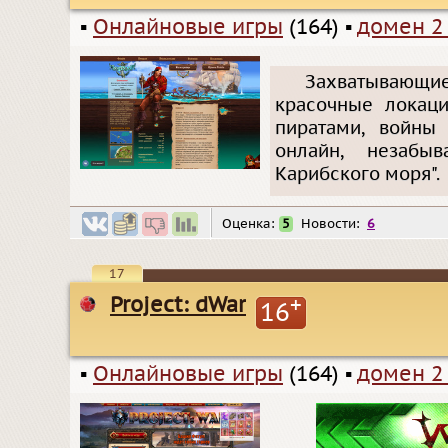
▪
Онлайновые игры
(164)
▪
домен 2
Захватывающи
красочные локаци
пиратами, войны
онлайн, незабы
Карибского моря".
Оценка:
5
Новости:
6
17
Project: dWar
+
16
▪
Онлайновые игры
(164)
▪
домен 2