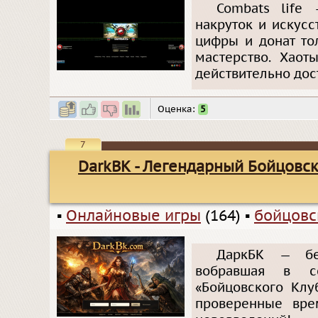
Combats life
накруток и искус
цифры и донат то
мастерство. Хаот
действительно дос
Оценка:
5
7
DarkBK - Легендарный Бойцовск
▪
Онлайновые игры
(164)
▪
бойцовс
ДаркБК — бес
вобравшая в с
«Бойцовского Клу
проверенные вре