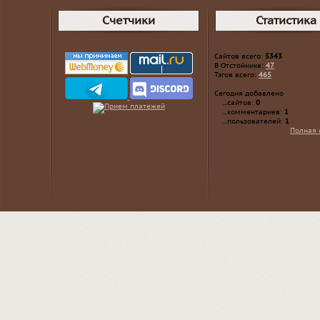
Счетчики
Статистика
Сайтов всего:
5343
В Отстойнике:
47
Тэгов всего:
465
Сегодня добавлено
...сайтов:
0
...комментариев:
1
...пользователей:
1
Полная 