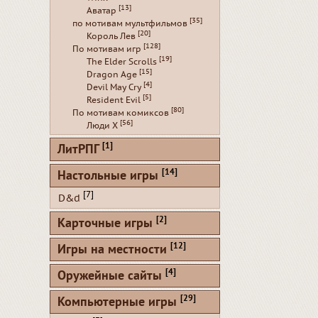
[13]
Аватар
[35]
по мотивам мультфильмов
[20]
Король Лев
[128]
По мотивам игр
[19]
The Elder Scrolls
[15]
Dragon Age
[4]
Devil May Cry
[5]
Resident Evil
[80]
По мотивам комиксов
[56]
Люди Х
[1]
ЛитРПГ
[14]
Настольные игры
[7]
D&d
[2]
Карточные игры
[12]
Игры на местности
[4]
Оружейные сайты
[29]
Компьютерные игры