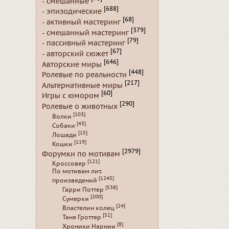
- смешанные
[688]
- эпизодические
[68]
- активный мастеринг
[379]
- смешанный мастеринг
[79]
- пассивный мастеринг
[67]
- авторский сюжет
[646]
Авторские миры
[448]
Ролевые по реальности
[217]
Альтернативные миры
[60]
Игры с юмором
[290]
Ролевые о животных
[103]
Волки
[43]
Собаки
[15]
Лошади
[119]
Кошки
[2979]
Форумки по мотивам
[121]
Кроссовер
По мотивам лит.
[1245]
произведений
[538]
Гарри Поттер
[200]
Сумерки
[24]
Властелин колец
[51]
Таня Гроттер
[8]
Хроники Нарнии