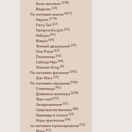
[238]
Коты-воители
[13]
Ведьмак
[627]
По мотивам аниме
[179]
Наруто
[22]
Fairy Tail
[11]
Vampire Knight
[31]
Реборн
[54]
Bleach
[25]
Темный дворецкий
[12]
One Piece
[15]
Покемоны
[44]
Сейлор Мун
[9]
Shaman King
[192]
По мотивам фильмов
[23]
Star Wars
[536]
По мотивам сериалов
[41]
Сплетница
[159]
Дневники вампира
[21]
Teen wolf
[11]
Зачарованные
[46]
Сверхъестественное
[15]
Однажды в сказке
[16]
Игра престолов
[75]
по мотивам мультсериалов
[11]
Winx