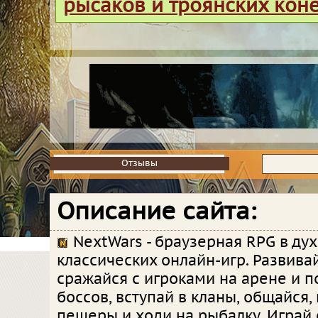
рысаков и троянских кон
Отзывы
Отзывы
Описание сайта:
NextWars - браузерная RPG в ду
классических онлайн-игр. Развива
сражайся с игроками на арене и 
боссов, вступай в кланы, общайся,
пещеры и ходи на рыбалку. Играй