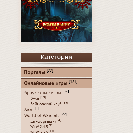
Категории
[22]
Порталы
[171]
Онлайновые игры
[87]
браузерные игры
[19]
Dwar
[39]
Бойцовский клуб
[1]
Aion
[22]
World of Warcraft
[4]
...информация
[2]
WoW 2.4.3
[14]
WoW 3.3.5