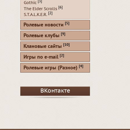
[3]
Gothic
[6]
The Elder Scrolls
[2]
S.T.A.L.K.E.R.
[5]
Ролевые новости
[9]
Ролевые клубы
[10]
Клановые сайты
[2]
Игры по e-mail
[4]
Ролевые игры (Разное)
ВКонтакте