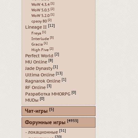
[1]
WoW 4.3.4
[2]
WoW 5.0.5
[1]
WoW 5.2.0
[2]
сразу 80
[12]
Lineage II
[1]
Freya
[3]
Interlude
[1]
Gracia
[2]
High Five
[2]
Perfect World
[8]
MU Online
[1]
Jade Dynasty
[13]
Ultima Online
[1]
Ragnarok Online
[3]
RF Online
[0]
Разработка MMORPG
[0]
MUDы
[5]
Чат-игры
[4933]
Форумные игры
[51]
- локационные
[70]