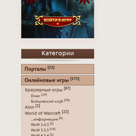
Категории
[22]
Порталы
[171]
Онлайновые игры
[87]
браузерные игры
[19]
Dwar
[39]
Бойцовский клуб
[1]
Aion
[22]
World of Warcraft
[4]
...информация
[2]
WoW 2.4.3
[14]
WoW 3.3.5
[1]
WoW 4.3.4