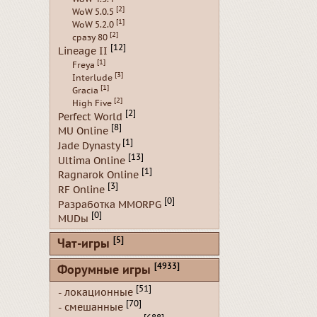
[2]
WoW 5.0.5
[1]
WoW 5.2.0
[2]
сразу 80
[12]
Lineage II
[1]
Freya
[3]
Interlude
[1]
Gracia
[2]
High Five
[2]
Perfect World
[8]
MU Online
[1]
Jade Dynasty
[13]
Ultima Online
[1]
Ragnarok Online
[3]
RF Online
[0]
Разработка MMORPG
[0]
MUDы
[5]
Чат-игры
[4933]
Форумные игры
[51]
- локационные
[70]
- смешанные