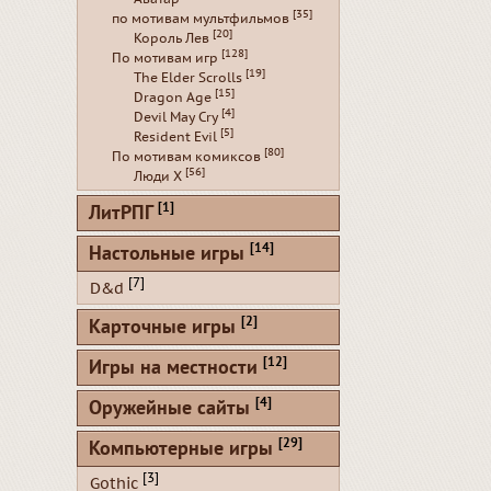
[35]
по мотивам мультфильмов
[20]
Король Лев
[128]
По мотивам игр
[19]
The Elder Scrolls
[15]
Dragon Age
[4]
Devil May Cry
[5]
Resident Evil
[80]
По мотивам комиксов
[56]
Люди Х
[1]
ЛитРПГ
[14]
Настольные игры
[7]
D&d
[2]
Карточные игры
[12]
Игры на местности
[4]
Оружейные сайты
[29]
Компьютерные игры
[3]
Gothic