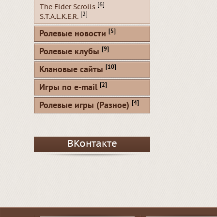
[6]
The Elder Scrolls
[2]
S.T.A.L.K.E.R.
[5]
Ролевые новости
[9]
Ролевые клубы
[10]
Клановые сайты
[2]
Игры по e-mail
[4]
Ролевые игры (Разное)
ВКонтакте