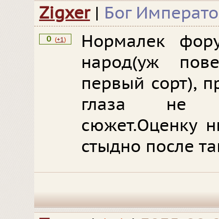
Zigxer
|
Бог Императ
Нормалек фору
0
(
+1
)
народ(уж пов
первый сорт), 
глаза не б
сюжет.Оценку н
стыдно после та