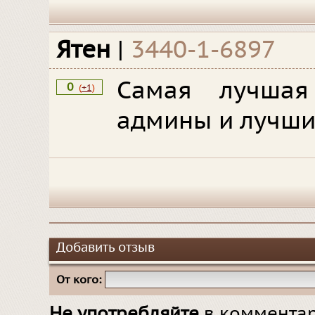
Ятен
|
3440-1-6897
Самая лучшая
0
(
+1
)
админы и лучшие
Добавить отзыв
От кого:
Не употребляйте
в комментар