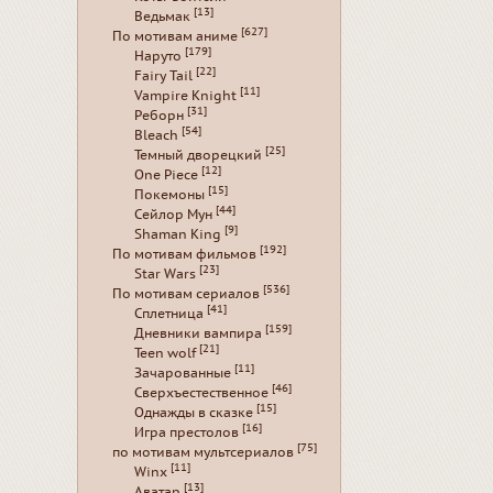
[13]
Ведьмак
[627]
По мотивам аниме
[179]
Наруто
[22]
Fairy Tail
[11]
Vampire Knight
[31]
Реборн
[54]
Bleach
[25]
Темный дворецкий
[12]
One Piece
[15]
Покемоны
[44]
Сейлор Мун
[9]
Shaman King
[192]
По мотивам фильмов
[23]
Star Wars
[536]
По мотивам сериалов
[41]
Сплетница
[159]
Дневники вампира
[21]
Teen wolf
[11]
Зачарованные
[46]
Сверхъестественное
[15]
Однажды в сказке
[16]
Игра престолов
[75]
по мотивам мультсериалов
[11]
Winx
[13]
Аватар