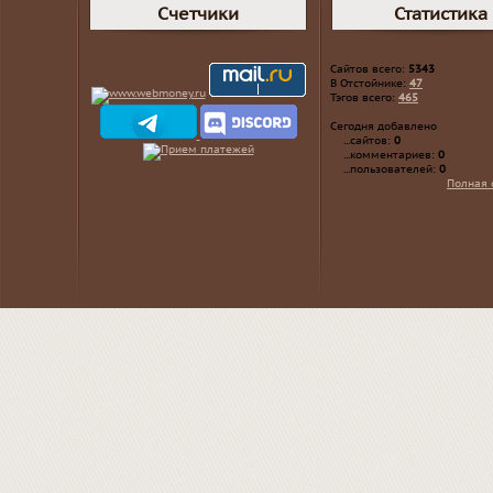
Счетчики
Статистика
Сайтов всего:
5343
В Отстойнике:
47
Тэгов всего:
465
Сегодня добавлено
...сайтов:
0
...комментариев:
0
...пользователей:
0
Полная 