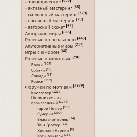
[688]
- эпизодические
[68]
- активный мастеринг
[379]
- смешанный мастеринг
[79]
- пассивный мастеринг
[67]
- авторский сюжет
[646]
Авторские миры
[448]
Ролевые по реальности
[217]
Альтернативные миры
[60]
Игры с юмором
[290]
Ролевые о животных
[103]
Волки
[43]
Собаки
[15]
Лошади
[119]
Кошки
[2979]
Форумки по мотивам
[121]
Кроссовер
По мотивам лит.
[1245]
произведений
[538]
Гарри Поттер
[200]
Сумерки
[24]
Властелин колец
[51]
Таня Гроттер
[8]
Хроники Нарнии
[238]
Коты-воители