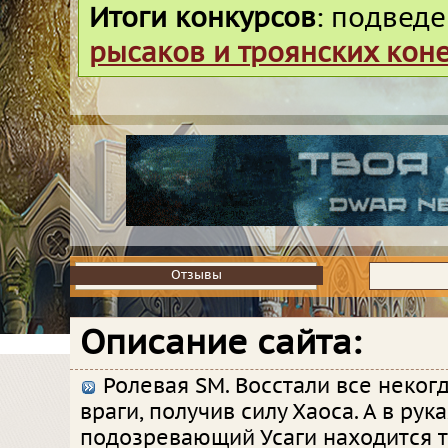
Итоги конкурсов
: подвед
рысаков и троянских кон
Отзывы
Отзывы
Описание сайта:
Ролевая SM. Восстали все неког
враги, получив силу Хаоса. А в рук
подозревающий Усаги находится т