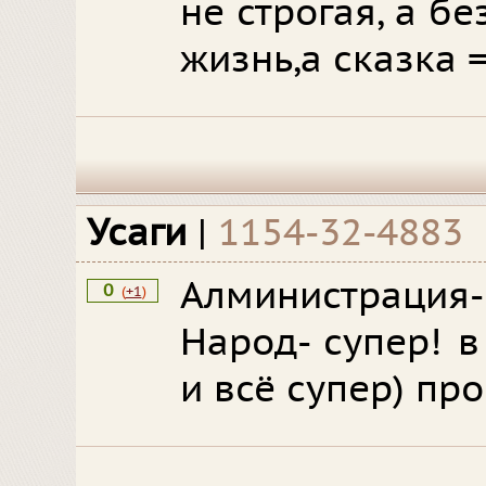
не строгая, а 
жизнь,а сказка 
Усаги
|
1154-32-4883
Алминистрация-
0
(
+1
)
Народ- супер! 
и всё супер) про