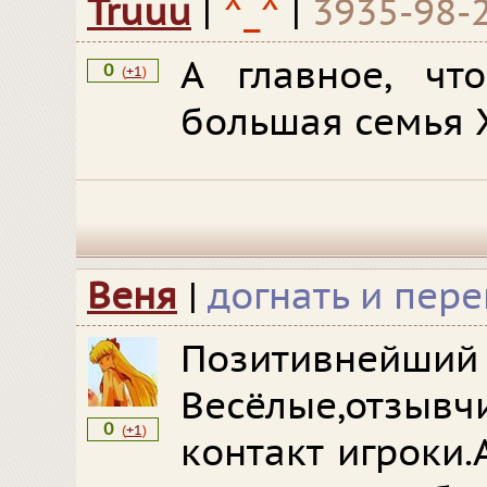
Truuu
|
^_^
|
3935-98-
А главное, ч
0
(
+1
)
большая семья 
Веня
|
догнать и пер
Позитивне
Весёлые,отзы
0
(
+1
)
контакт игроки