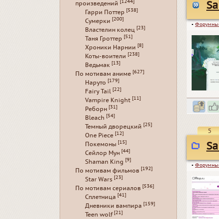
[1244]
Sa
произведений
[538]
Гарри Поттер
[200]
Сумерки
▪
Форумны
[23]
Властелин колец
[51]
Таня Гроттер
[8]
Хроники Нарнии
[238]
Коты-воители
[13]
Ведьмак
[627]
По мотивам аниме
[179]
Наруто
[22]
Fairy Tail
[11]
Vampire Knight
[31]
Реборн
[54]
Bleach
[25]
Темный дворецкий
5
[12]
One Piece
[15]
Sa
Покемоны
[44]
Сейлор Мун
[9]
Shaman King
▪
Форумны
[192]
По мотивам фильмов
[23]
Star Wars
[536]
По мотивам сериалов
[41]
Сплетница
[159]
Дневники вампира
[21]
Teen wolf