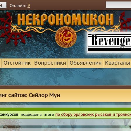
я
Онлайн:
9
Отстойник
Вопросники
Объявления
Кварталы
инг сайтов: Сейлор Мун
конкурсов
: подведены итоги
по сбору орловских рысаков и троянс