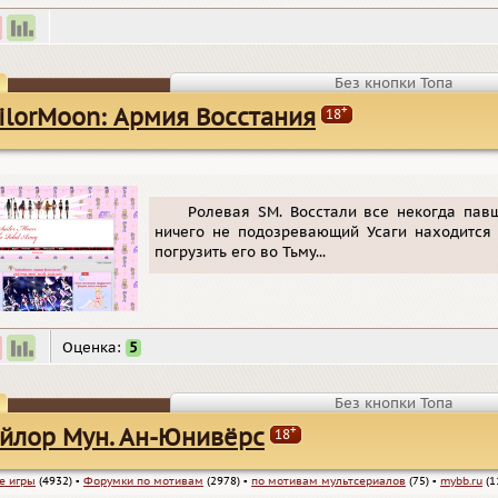
Без кнопки Топа
+
ilorMoon: Армия Восстания
18
Ролевая SM. Восстали все некогда павш
ничего не подозревающий Усаги находится 
погрузить его во Тьму...
Оценка:
5
Без кнопки Топа
+
йлор Мун. Ан-Юнивёрс
18
е игры
(4932)
▪
Форумки по мотивам
(2978)
▪
по мотивам мультсериалов
(75)
▪
mybb.ru
(1