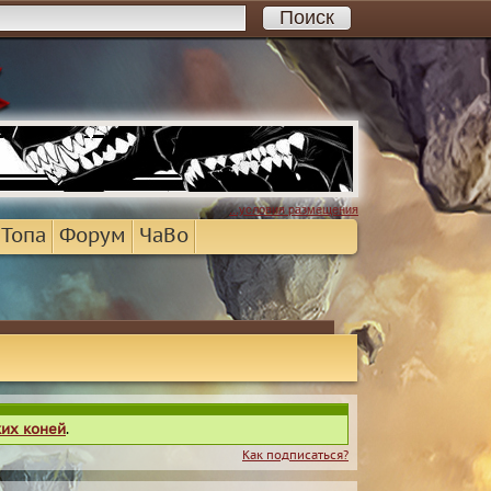
...условия размещения
 Топа
Форум
ЧаВо
ких коней
.
Как подписаться?