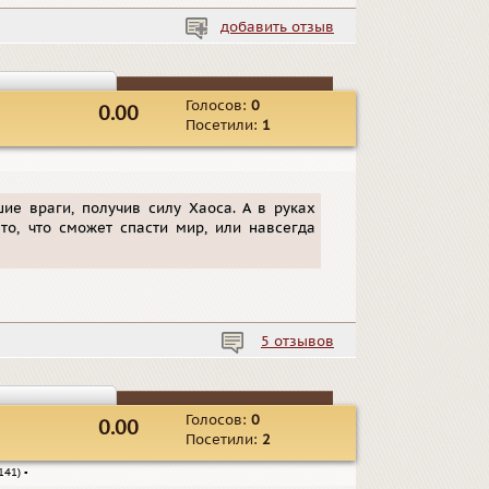
добавить отзыв
Голосов:
0
0.00
Посетили:
1
ие враги, получив силу Хаоса. А в руках
то, что сможет спасти мир, или навсегда
5 отзывов
Голосов:
0
0.00
Посетили:
2
141)
▪