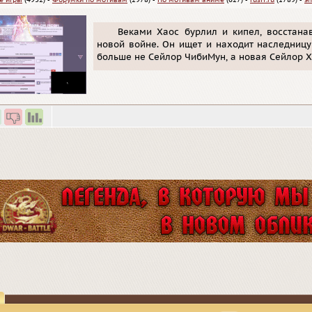
е игры
(4932)
▪
Форумки по мотивам
(2978)
▪
По мотивам аниме
(627)
▪
rusff.ru
(1789)
▪
эп
Веками Хаос бурлил и кипел, восстана
новой войне. Он ищет и находит наследницу
больше не Сейлор ЧибиМун, а новая Сейлор Х