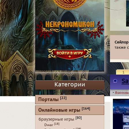
Сейлор
также 
1
Sa
Категории
▪
Форумны
[22]
Порталы
[164]
Онлайновые игры
[80]
браузерные игры
[18]
Dwar
[29]