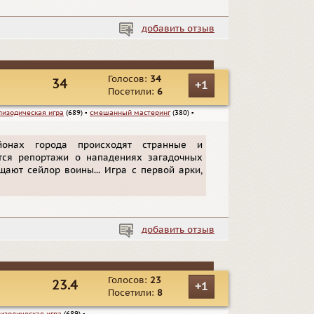
добавить отзыв
Голосов:
34
34
+1
Посетили:
6
пизодическая игра
(689)
▪
смешанный мастеринг
(380)
▪
йонах города происходят странные и
тся репортажи о нападениях загадочных
ают сейлор воины... Игра с первой арки,
добавить отзыв
Голосов:
23
23.4
+1
Посетили:
8