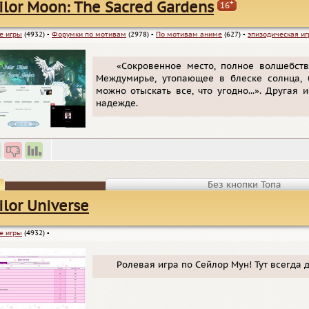
+
ilor Moon: The Sacred Gardens
16
е игры
(4932)
▪
Форумки по мотивам
(2978)
▪
По мотивам аниме
(627)
▪
эпизодическая иг
«Сокровенное место, полное волшебств
Междумирье, утопающее в блеске солнца, 
можно отыскать все, что угодно...». Другая
надежде.
Без кнопки Топа
ilor Universe
е игры
(4932)
▪
Ролевая игра по Сейлор Мун! Тут всегда 