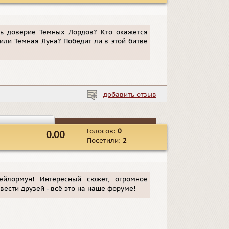
ть доверие Темных Лордов? Кто окажется
или Темная Луна? Победит ли в этой битве
добавить отзыв
Голосов:
0
0.00
Посетили:
2
йлормун! Интересный сюжет, огромное
ести друзей - всё это на наше форуме!