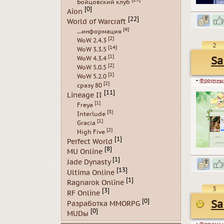
Бойцовский клуб
[0]
Aion
[22]
World of Warcraft
[4]
...информация
[2]
WoW 2.4.3
2
[14]
WoW 3.3.5
[1]
Sa
WoW 4.3.4
[2]
WoW 5.0.5
[1]
WoW 5.2.0
▪
Форумны
[2]
сразу 80
[11]
Lineage II
[1]
Freya
[3]
Interlude
[1]
Gracia
[2]
High Five
[1]
Perfect World
[8]
MU Online
[1]
Jade Dynasty
[13]
Ultima Online
[1]
Ragnarok Online
3
[3]
RF Online
[0]
Sa
Разработка MMORPG
[0]
MUDы