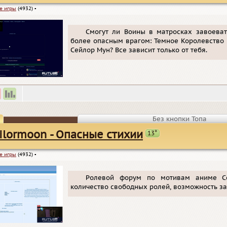
е игры
(4932)
▪
Смогут ли Воины в матросках завоева
более опасным врагом: Темное Королевство 
Сейлор Мун? Все зависит только от тебя.
Без кнопки Топа
+
ilormoon - Опасные стихии
13
е игры
(4932)
▪
Ролевой форум по мотивам аниме Се
количество свободных ролей, возможность зав