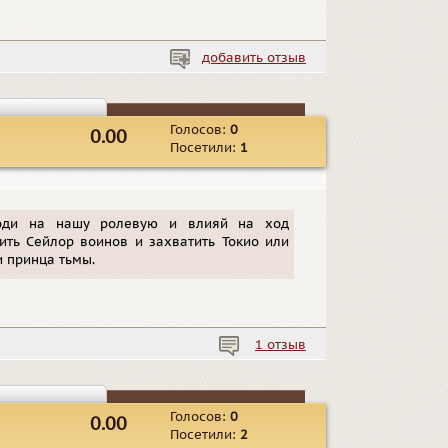
добавить отзыв
Голосов:
0
0.00
Посетили:
1
ходи на нашу ролевую и влияй на ход
ить Сейлор воинов и захватить Токио или
 принца тьмы.
1 отзыв
Голосов:
0
0.00
Посетили:
2