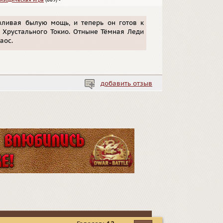
изодическая игра
(689)
▪
вливая былую мощь, и теперь он готов к
 Хрустального Токио. Отныне Тёмная Леди
аос.
добавить отзыв