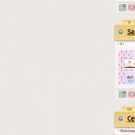
9
Sa
▪
()
▪
10
Се
▪
Форумны