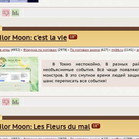
+
ilor Moon: c'est la vie
18
е игры
(4932)
▪
Форумки по мотивам
(2978)
▪
По мотивам аниме
(627)
▪
mybb.ru
(1141)
▪
э
В Токио неспокойно. В разных ра
необъяснимые события. Всё чаще появляю
монстров. В это смутное время людей защищ
шанс переписать все события!
+
ilor Moon: Les Fleurs du mal
18