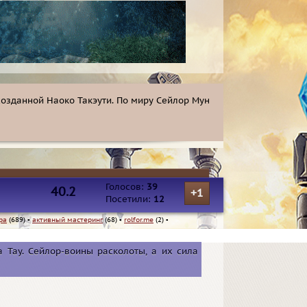
созданной Наоко Такэути. По миру Сейлор Мун
Голосов:
39
40.2
+1
Посетили:
12
ра
(689)
▪
активный мастеринг
(68)
▪
rolfor.me
(2)
▪
 Тау. Сейлор-воины расколоты, а их сила