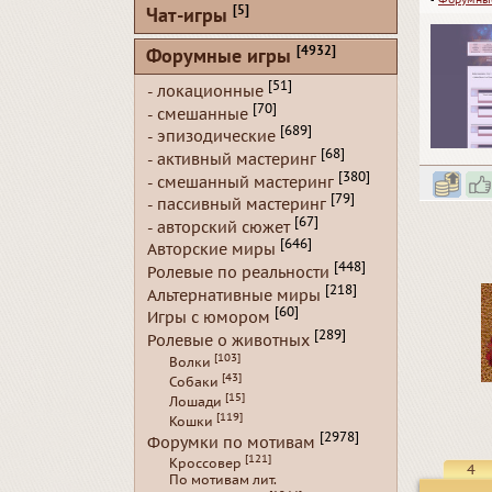
▪
Форумны
[5]
Чат-игры
[4932]
Форумные игры
[51]
- локационные
[70]
- смешанные
[689]
- эпизодические
[68]
- активный мастеринг
[380]
- смешанный мастеринг
[79]
- пассивный мастеринг
[67]
- авторский сюжет
[646]
Авторские миры
[448]
Ролевые по реальности
[218]
Альтернативные миры
[60]
Игры с юмором
[289]
Ролевые о животных
[103]
Волки
[43]
Собаки
[15]
Лошади
[119]
Кошки
[2978]
Форумки по мотивам
[121]
Кроссовер
4
По мотивам лит.