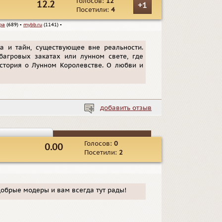
Голосов:
12
12.2
+1
Посетили:
4
ра
(689)
▪
mybb.ru
(1141)
▪
а и тайн, существующее вне реальности.
багровых закатах или лунном свете, где
 история о Лунном Королевстве. О любви и
добавить отзыв
Голосов:
0
0.00
Посетили:
2
добрые модеры и вам всегда тут рады!