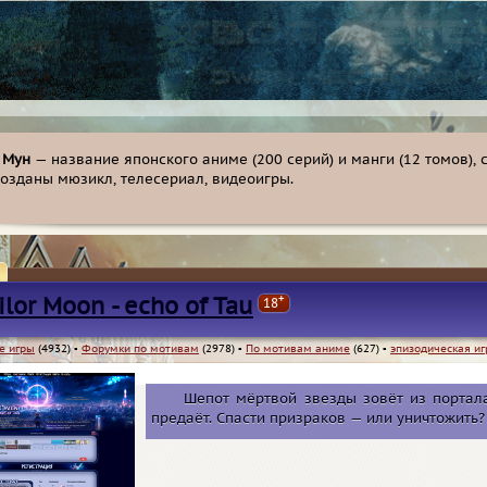
 Мун
— название японского аниме (200 серий) и манги (12 томов), 
созданы мюзикл, телесериал, видеоигры.
+
ilor Moon - echo of Tau
18
е игры
(4932)
▪
Форумки по мотивам
(2978)
▪
По мотивам аниме
(627)
▪
эпизодическая иг
Шепот мёртвой звезды зовёт из портала
предаёт. Спасти призраков — или уничтожить?