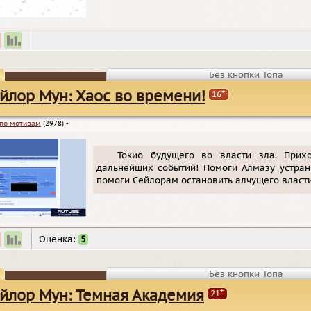
Без кнопки Топа
+
йлор Мун: Хаос во времени!
16
по мотивам
(2978)
▪
Токио будущего во власти зла. При
дальнейших событий! Помоги Алмазу устран
помоги Сейлорам остановить алчущего власти
Оценка:
5
Без кнопки Топа
+
йлор Мун: Темная Академия
21