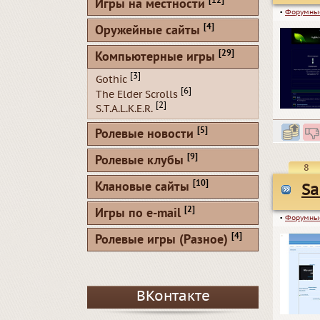
[12]
Игры на местности
▪
Форумны
[4]
Оружейные сайты
[29]
Компьютерные игры
[3]
Gothic
[6]
The Elder Scrolls
[2]
S.T.A.L.K.E.R.
[5]
Ролевые новости
[9]
Ролевые клубы
8
[10]
Клановые сайты
Sa
[2]
Игры по e-mail
▪
Форумны
[4]
Ролевые игры (Разное)
ВКонтакте