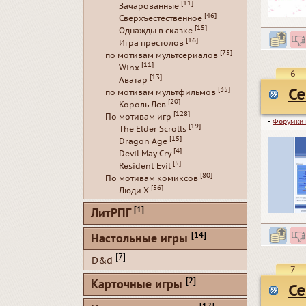
[11]
Зачарованные
[46]
Сверхъестественное
[15]
Однажды в сказке
[16]
Игра престолов
[75]
по мотивам мультсериалов
[11]
Winx
6
[13]
Аватар
[35]
Се
по мотивам мультфильмов
[20]
Король Лев
[128]
По мотивам игр
▪
Форумки 
[19]
The Elder Scrolls
[15]
Dragon Age
[4]
Devil May Cry
[5]
Resident Evil
[80]
По мотивам комиксов
[56]
Люди Х
[1]
ЛитРПГ
[14]
Настольные игры
[7]
D&d
7
[2]
Карточные игры
Се