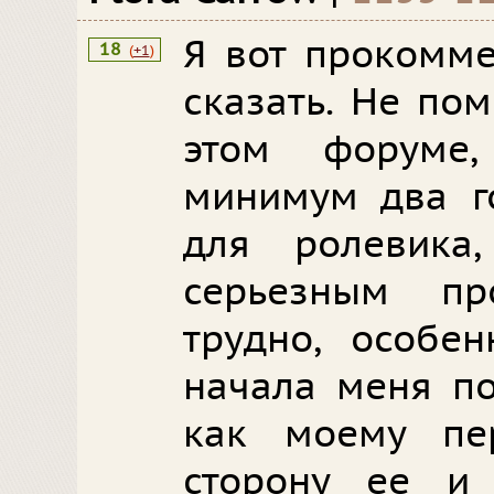
Я вот прокомме
18
(
+1
)
сказать. Не по
этом форуме
минимум два г
для ролевика
серьезным п
трудно, особе
начала меня по
как моему пе
сторону ее и 