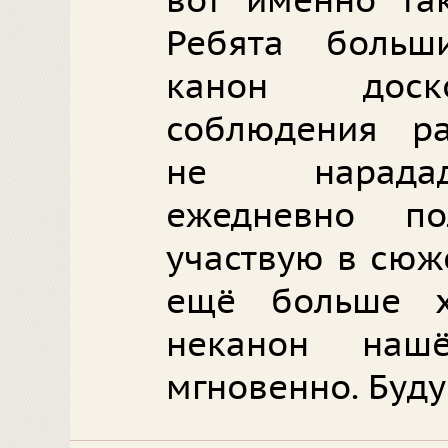
вот именно так
Ребята больш
канон доско
соблюдения ра
не нарадад
ежедневно по
участвую в сюже
ещё больше х
неканон наш
мгновенно. Буду