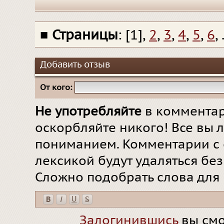
■
Страницы
: [1],
2
,
3
,
4
,
5
,
6
, 
Добавить отзыв
От кого:
Не употребляйте
в комментар
оскорбляйте никого! Все вы л
пониманием. Комментарии с 
лексикой будут удаляться бе
Сложно подобрать слова для
Залогинившись
вы смо