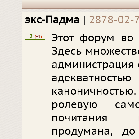
экс-Падма
|
2878-02-
Этот форум во 
2
(
+1
)
Здесь множеств
администрация 
адекватно
каноничностью
ролевую сам
почитания к
продумана, до