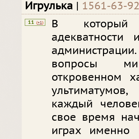
Игрулька
|
1561-63-9
В который
11
(
+1
)
адекватности 
администрации.
вопросы м
откровенном х
ультиматумов
каждый челове
свое время нач
играх именно 