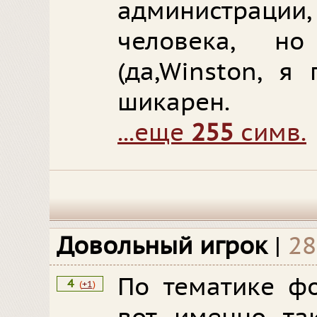
администрац
человека, н
(да,Winston, я
шикарен.
...еще
255
симв.
Довольный игрок
|
28
По тематике фо
4
(
+1
)