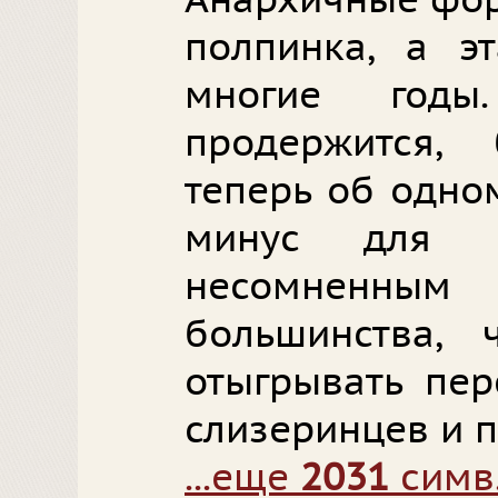
Анархичные фор
полпинка, а э
многие год
продержится,
теперь об одном
минус для б
несомненны
большинства,
отыгрывать пер
слизеринцев и 
...еще
2031
симв