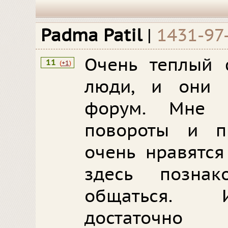
Padma Patil
|
1431-97
Очень теплый 
11
(
+1
)
люди, и они 
форум. Мне 
повороты и п
очень нравятся
здесь позна
общаться. И
достаточно