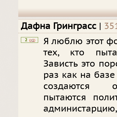
Дафна Гринграсс
|
35
Я люблю этот ф
2
(
+1
)
тех, кто пыта
Зависть это по
раз как на баз
создаются о
пытаются поли
администарци