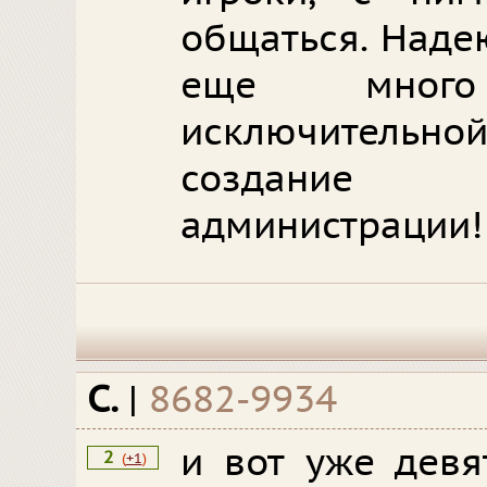
общаться. Наде
еще мног
исключительно
создание
администрации!
С.
|
8682-9934
и вот уже девя
2
(
+1
)