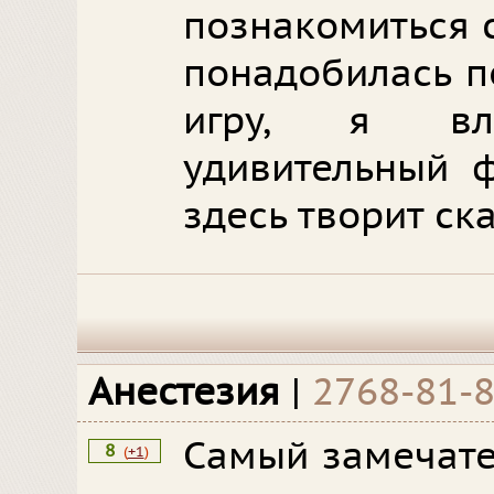
познакомиться 
понадобилась п
игру, я вл
удивительный ф
здесь творит ска
Анестезия
|
2768-81-
Самый замечате
8
(
+1
)