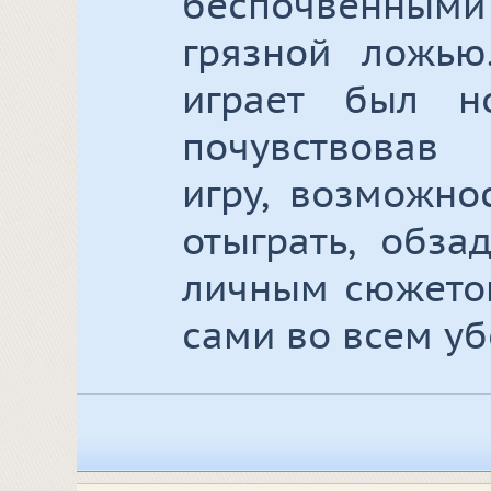
беспочвенны
грязной ложью
играет был но
почувствовав 
игру, возможно
отыграть, обза
личным сюжетом
сами во всем уб