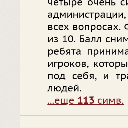
четыре очень с
администраци
всех вопросах.
из 10. Балл сни
ребята приним
игроков, котор
под себя, и тр
людей.
...еще
113
симв.