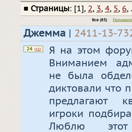
■
Страницы
: [1],
2
,
3
,
4
,
5
,
6
, 
Все
(83)
Положит
Джемма
|
2411-13-73
Я на этом фору
24
(
+1
)
Вниманием адм
не была обдел
диктовали что п
предлагают к
игроки подбира
Люблю это