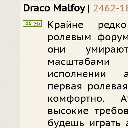
Draco Malfoy
|
2462-1
Крайне редк
16
(
+1
)
ролевым форум
они умираю
масштабами
исполнении а
первая ролевая
комфортно. А
высокие требов
будешь играть 