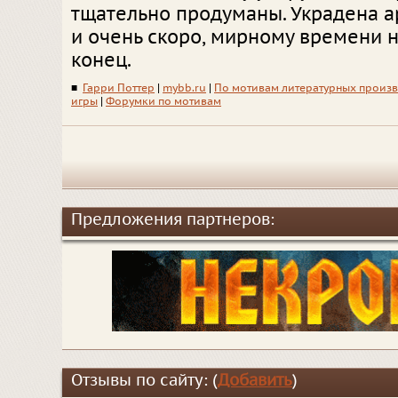
тщательно продуманы. Украдена а
и очень скоро, мирному времени 
конец.
■
Гарри Поттер
|
mybb.ru
|
По мотивам литературных произ
игры
|
Форумки по мотивам
Предложения партнеров:
Отзывы по сайту: (
Добавить
)