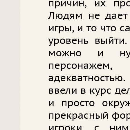
причин, их про
Людям не дает 
игры, и то что с
уровень выйти.
можно и нуж
персонаж
адекватностью.
ввели в курс де
и просто окру
прекрасный фор
игроки, с ни