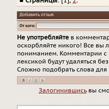
■
Страницы
: [1],
2
.
Добавить отзыв
От кого:
Не употребляйте
в комментар
оскорбляйте никого! Все вы л
пониманием. Комментарии с 
лексикой будут удаляться бе
Сложно подобрать слова для
Залогинившись
вы смо