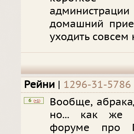
администрации
домашний прием
уходить совсем 
Рейни
|
1296-31-5786
Вообще, абрака
6
(
+1
)
но... как же
форуме про Г