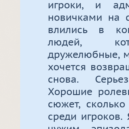
игроки, и адм
новичками на 
влились в ко
людей, кот
дружелюбные, м
хочется возвра
снова. Серье
Хорошие ролевк
сюжет, сколько
среди игроков.