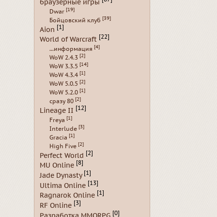
браузерные игры
[19]
Dwar
[39]
Бойцовский клуб
[1]
Aion
[22]
World of Warcraft
[4]
...информация
[2]
WoW 2.4.3
[14]
WoW 3.3.5
[1]
WoW 4.3.4
[2]
WoW 5.0.5
[1]
WoW 5.2.0
[2]
сразу 80
[12]
Lineage II
[1]
Freya
[3]
Interlude
[1]
Gracia
[2]
High Five
[2]
Perfect World
[8]
MU Online
[1]
Jade Dynasty
[13]
Ultima Online
[1]
Ragnarok Online
[3]
RF Online
[0]
Разработка MMORPG