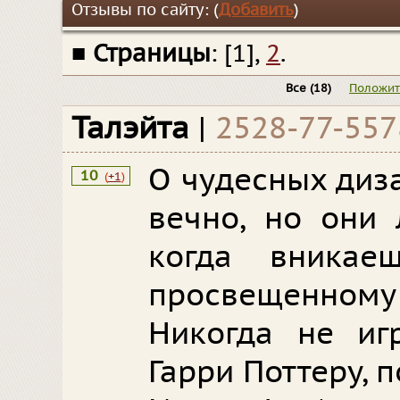
Отзывы по сайту: (
Добавить
)
■
Страницы
: [1],
2
.
Все
(18)
Положи
Талэйта
|
2528-77-557
О чудесных диз
10
(
+1
)
вечно, но они 
когда вникае
просвещенному
Никогда не иг
Гарри Поттеру, 