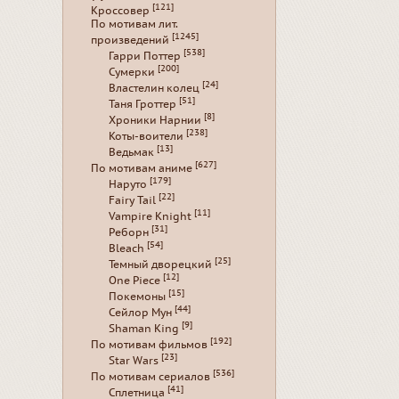
[121]
Кроссовер
По мотивам лит.
[1245]
произведений
[538]
Гарри Поттер
[200]
Сумерки
[24]
Властелин колец
[51]
Таня Гроттер
[8]
Хроники Нарнии
[238]
Коты-воители
[13]
Ведьмак
[627]
По мотивам аниме
[179]
Наруто
[22]
Fairy Tail
[11]
Vampire Knight
[31]
Реборн
[54]
Bleach
[25]
Темный дворецкий
[12]
One Piece
[15]
Покемоны
[44]
Сейлор Мун
[9]
Shaman King
[192]
По мотивам фильмов
[23]
Star Wars
[536]
По мотивам сериалов
[41]
Сплетница