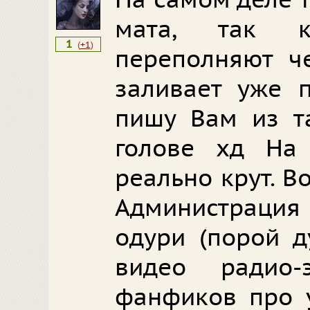
На самом деле 
мата, так 
1
(
+1
)
переполняют че
заливает уже п
пишу Вам из т
голове хд На
реально крут. В
Администрация 
одури (порой д
видео радио
фанфиков про у