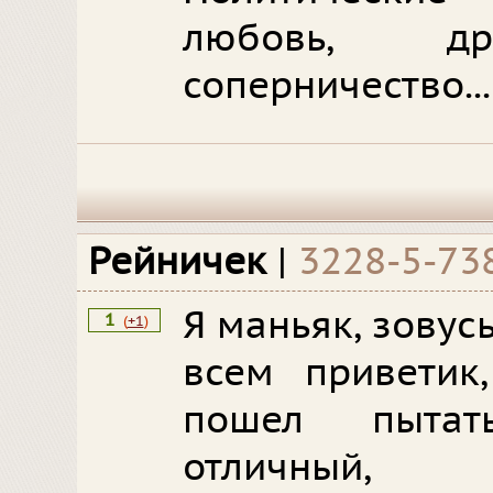
любовь, дру
соперничество..
Рейничек
|
3228-5-73
Я маньяк, зовус
1
(
+1
)
всем приветик
пошел пытат
отличный