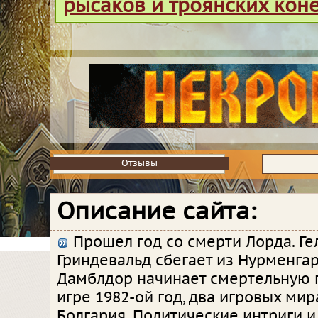
рысаков и троянских кон
Отзывы
Отзывы
Описание сайта:
Прошел год со смерти Лорда. Ге
Гриндевальд сбегает из Нурменгар
Дамблдор начинает смертельную 
игре 1982-ой год, два игровых мир
Болгария. Политические интриги и