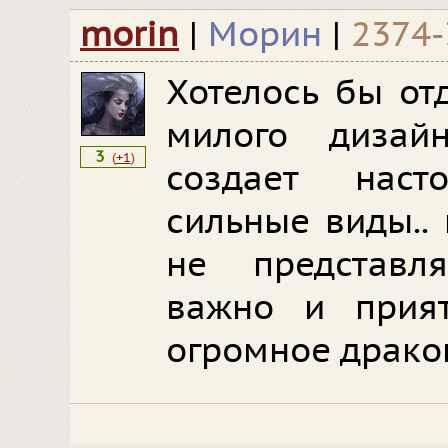
morin
|
Морин
|
2374-
Хотелось бы от
милого дизай
3
(
+1
)
создает наст
сильные виды.. 
не представл
важно и прият
огромное дракон