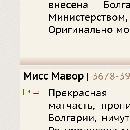
внесена Бол
Министерством,
Оригинально мо
Мисс Мавор
|
3678-3
Прекрасная 
4
(
+1
)
матчасть, проп
Болгарии, ничу