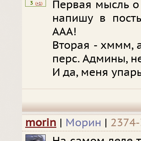
Первая мысль о 
3
(
+1
)
напишу в пост
ААА!
Вторая - хммм, 
перс. Админы, н
И да, меня упары
morin
|
Морин
|
2374-