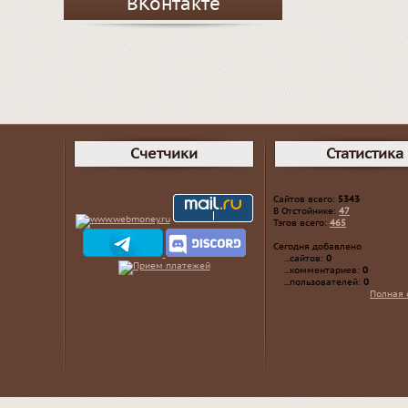
ВКонтакте
Счетчики
Статистика
Сайтов всего:
5343
В Отстойнике:
47
Тэгов всего:
465
Сегодня добавлено
...сайтов:
0
...комментариев:
0
...пользователей:
0
Полная 