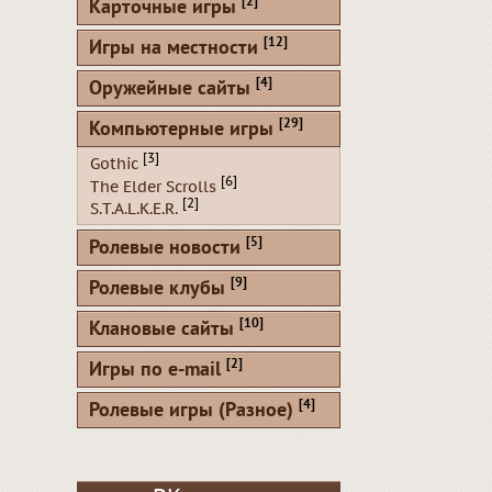
[2]
Карточные игры
[12]
Игры на местности
[4]
Оружейные сайты
[29]
Компьютерные игры
[3]
Gothic
[6]
The Elder Scrolls
[2]
S.T.A.L.K.E.R.
[5]
Ролевые новости
[9]
Ролевые клубы
[10]
Клановые сайты
[2]
Игры по e-mail
[4]
Ролевые игры (Разное)