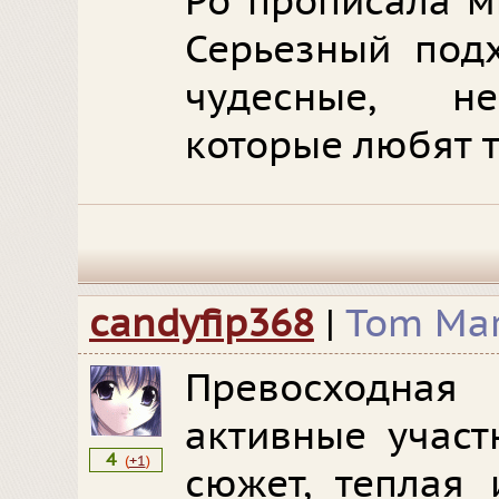
Ро прописала м
Серьезный под
чудесные, не
которые любят т
candyfip368
|
Tom Mar
Превосходн
активные участ
4
(
+1
)
сюжет, теплая 