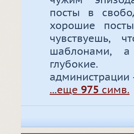
чужим эпизод
посты в свобо
хорошие посты
чувствуешь, ч
шаблонами, а
глубокие.
администрации 
...еще
975
симв.