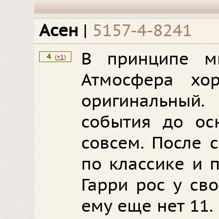
Асен
|
5157-4-8241
В принципе мн
4
(
+1
)
Атмосфера хо
оригинальный
события до ос
совсем. После 
по классике и 
Гарри рос у св
ему еще нет 11