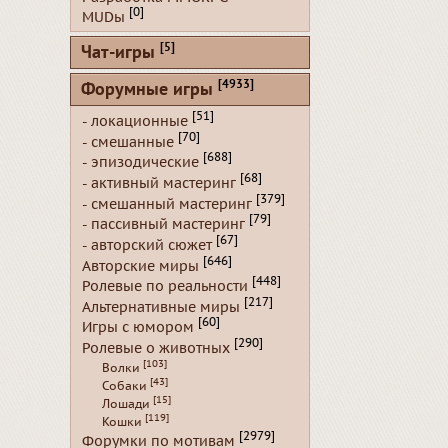
[0]
MUDы
[5]
Чат-игры
[4933]
Форумные игры
[51]
- локационные
[70]
- смешанные
[688]
- эпизодические
[68]
- активный мастеринг
[379]
- смешанный мастеринг
[79]
- пассивный мастеринг
[67]
- авторский сюжет
[646]
Авторские миры
[448]
Ролевые по реальности
[217]
Альтернативные миры
[60]
Игры с юмором
[290]
Ролевые о животных
[103]
Волки
[43]
Собаки
[15]
Лошади
[119]
Кошки
[2979]
Форумки по мотивам