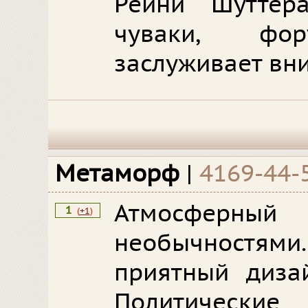
Рейни Шуттер
чуваки, фор
заслуживает вн
Метаморф
|
4169-44-
Атмосферный
1
(
+1
)
необычностям
приятный диза
Политические 