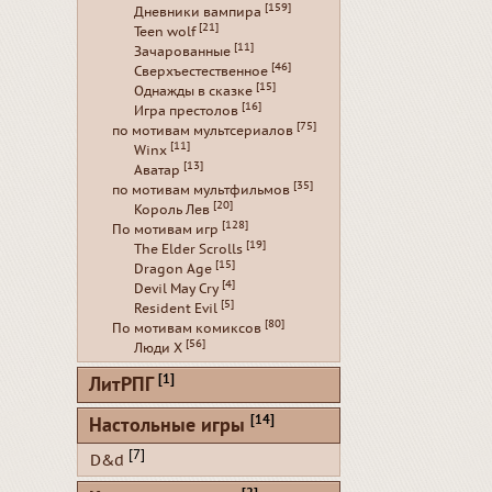
[159]
Дневники вампира
[21]
Teen wolf
[11]
Зачарованные
[46]
Сверхъестественное
[15]
Однажды в сказке
[16]
Игра престолов
[75]
по мотивам мультсериалов
[11]
Winx
[13]
Аватар
[35]
по мотивам мультфильмов
[20]
Король Лев
[128]
По мотивам игр
[19]
The Elder Scrolls
[15]
Dragon Age
[4]
Devil May Cry
[5]
Resident Evil
[80]
По мотивам комиксов
[56]
Люди Х
[1]
ЛитРПГ
[14]
Настольные игры
[7]
D&d