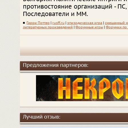
противостояние организаций - ПС,
Последователи и ММ.
■
Гарри Поттер
|
rusff.ru
|
эпизодическая игра
|
смешанный м
литературных произведений
|
Форумные игры
|
Форумки по
Предложения партнеров:
Лучший отзыв: