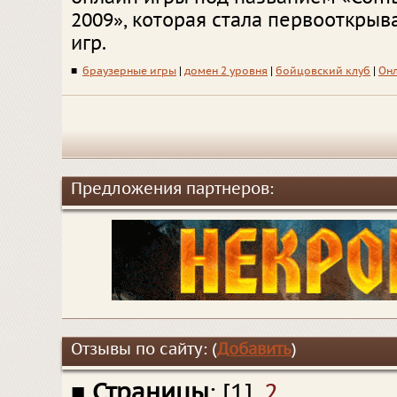
2009», которая стала первооткрыв
игр.
■
браузерные игры
|
домен 2 уровня
|
бойцовский клуб
|
Он
Предложения партнеров:
Отзывы по сайту: (
Добавить
)
■
Страницы
: [1],
2
.