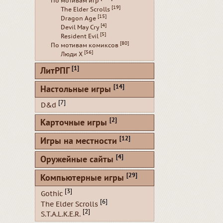
По мотивам игр
[19]
The Elder Scrolls
[15]
Dragon Age
[4]
Devil May Cry
[5]
Resident Evil
[80]
По мотивам комиксов
[56]
Люди Х
[1]
ЛитРПГ
[14]
Настольные игры
[7]
D&d
[2]
Карточные игры
[12]
Игры на местности
[4]
Оружейные сайты
[29]
Компьютерные игры
[3]
Gothic
[6]
The Elder Scrolls
[2]
S.T.A.L.K.E.R.