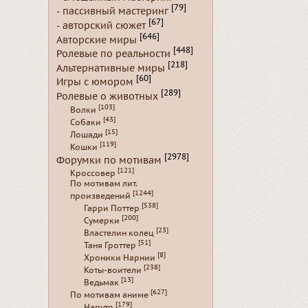
[79]
- пассивный мастеринг
[67]
- авторский сюжет
[646]
Авторские миры
[448]
Ролевые по реальности
[218]
Альтернативные миры
[60]
Игры с юмором
[289]
Ролевые о животных
[103]
Волки
[43]
Собаки
[15]
Лошади
[119]
Кошки
[2978]
Форумки по мотивам
[121]
Кроссовер
По мотивам лит.
[1244]
произведений
[538]
Гарри Поттер
[200]
Сумерки
[23]
Властелин колец
[51]
Таня Гроттер
[8]
Хроники Нарнии
[238]
Коты-воители
[13]
Ведьмак
[627]
По мотивам аниме
[179]
Наруто