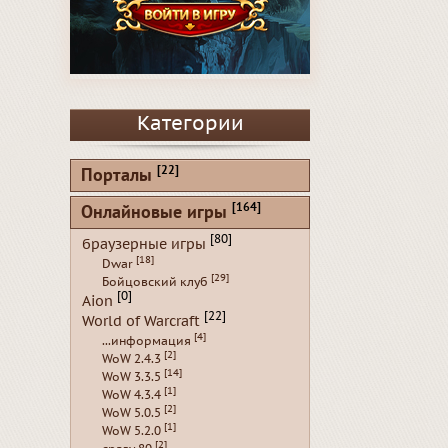
Категории
[22]
Порталы
[164]
Онлайновые игры
[80]
браузерные игры
[18]
Dwar
[29]
Бойцовский клуб
[0]
Aion
[22]
World of Warcraft
[4]
...информация
[2]
WoW 2.4.3
[14]
WoW 3.3.5
[1]
WoW 4.3.4
[2]
WoW 5.0.5
[1]
WoW 5.2.0
[2]