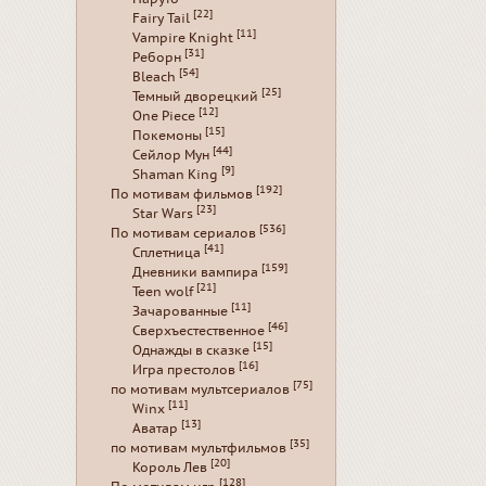
[22]
Fairy Tail
[11]
Vampire Knight
[31]
Реборн
[54]
Bleach
[25]
Темный дворецкий
[12]
One Piece
[15]
Покемоны
[44]
Сейлор Мун
[9]
Shaman King
[192]
По мотивам фильмов
[23]
Star Wars
[536]
По мотивам сериалов
[41]
Сплетница
[159]
Дневники вампира
[21]
Teen wolf
[11]
Зачарованные
[46]
Сверхъестественное
[15]
Однажды в сказке
[16]
Игра престолов
[75]
по мотивам мультсериалов
[11]
Winx
[13]
Аватар
[35]
по мотивам мультфильмов
[20]
Король Лев
[128]