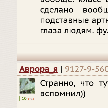
сделано вооб
подставные арт
глаза людям. фу
Аврора_я
|
9127-9-56
Странно, что т
вспомнил))
10
(
+1
)