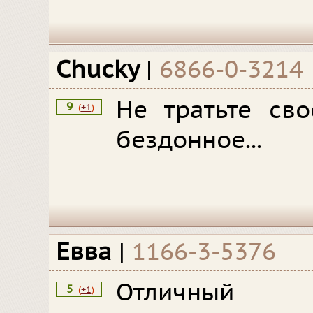
Chucky
|
6866-0-3214
Не тратьте сво
9
(
+1
)
бездонное...
Евва
|
1166-3-5376
Отличный п
5
(
+1
)