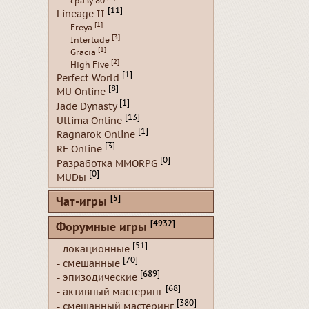
сразу 80
[11]
Lineage II
[1]
Freya
[3]
Interlude
[1]
Gracia
[2]
High Five
[1]
Perfect World
[8]
MU Online
[1]
Jade Dynasty
[13]
Ultima Online
[1]
Ragnarok Online
[3]
RF Online
[0]
Разработка MMORPG
[0]
MUDы
[5]
Чат-игры
[4932]
Форумные игры
[51]
- локационные
[70]
- смешанные
[689]
- эпизодические
[68]
- активный мастеринг
[380]
- смешанный мастеринг