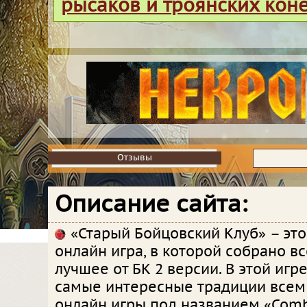
рысаков и троянских кон
Отзывы
Отзывы
Описание сайта:
«Старый Бойцовский Клуб» – это
онлайн игра, в которой собрано в
лучшее от БК 2 версии. В этой иг
самые интересные традиции всем
онлайн игры под названием «Comb