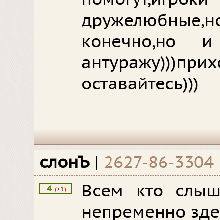
дружелюбные,но
конечно,но 
антуражу)))при
оставайтесь)))
слонЪ
|
2627-86-3304
Всем кто слыш
4
(
+1
)
непременно здес