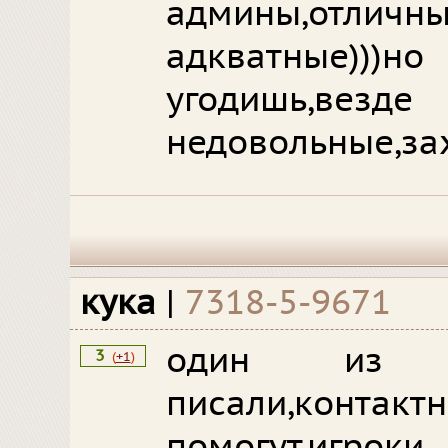
админы,отли
адкватные)))но
угодишь
недовольные,зах
кука
|
7318-5-9671
один из л
3
(
+1
)
писали,контак
помогут,