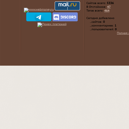
Сайтов всего:
5336
В Отстойнике:
47
Тэгов всего:
464
Сегодня добавлено
...сайтов:
0
...комментариев:
1
...пользователей:
0
Полная 