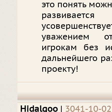
это понять можн
развивает
усовершенствуе
уважением о
игрокам без и
дальнейшего ра
проекту!
Hidalgoo
|
3041-10-0