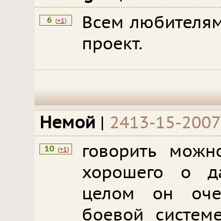
Всем любителям
6
(
+1
)
проект.
Немой
|
2413-15-2007
говорить можн
10
(
+1
)
хорошего о д
целом он оче
боевой системе