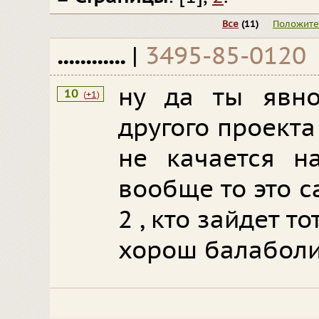
Все
(11)
Положит
............
|
3495-85-0120
ну да ты явн
10
(
+1
)
другого проекта 
не качается на
вообще то это 
2 , кто зайдет то
хорош балаболи