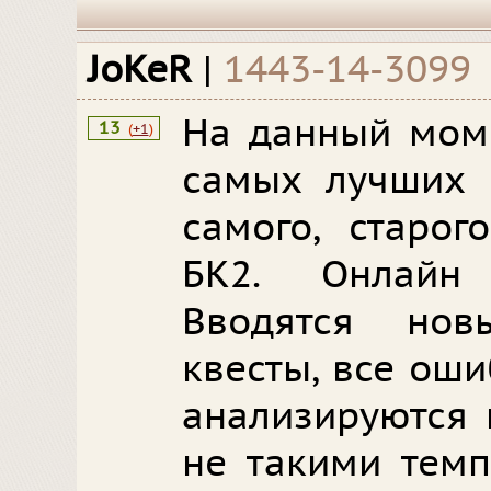
JoKeR
|
1443-14-3099
На данный моме
13
(
+1
)
самых лучших п
самого, старо
БК2. Онлайн 
Вводятся но
квесты, все ош
анализируются 
не такими темп