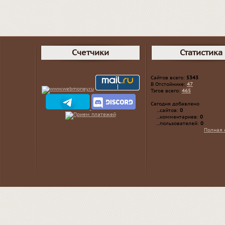
Счетчики
Статистика
Сайтов всего:
5343
В Отстойнике:
47
Тэгов всего:
465
Сегодня добавлено
...сайтов:
0
...комментариев:
0
...пользователей:
0
Полная 