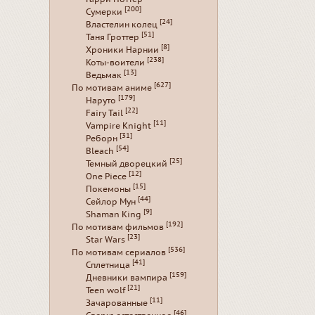
[200]
Сумерки
[24]
Властелин колец
[51]
Таня Гроттер
[8]
Хроники Нарнии
[238]
Коты-воители
[13]
Ведьмак
[627]
По мотивам аниме
[179]
Наруто
[22]
Fairy Tail
[11]
Vampire Knight
[31]
Реборн
[54]
Bleach
[25]
Темный дворецкий
[12]
One Piece
[15]
Покемоны
[44]
Сейлор Мун
[9]
Shaman King
[192]
По мотивам фильмов
[23]
Star Wars
[536]
По мотивам сериалов
[41]
Сплетница
[159]
Дневники вампира
[21]
Teen wolf
[11]
Зачарованные
[46]