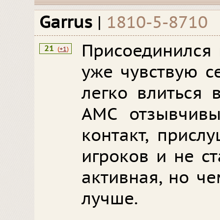
Garrus
|
1810-5-8710
Присоединился 
21
(
+1
)
уже чувствую с
легко влиться 
АМС отзывчивы
контакт, присл
игроков и не ст
активная, но ч
лучше.