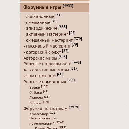
[4933]
Форумные игры
[51]
- локационные
[70]
- смешанные
[688]
- эпизодические
[68]
- активный мастеринг
[379]
- смешанный мастеринг
[79]
- пассивный мастеринг
[67]
- авторский сюжет
[646]
Авторские миры
[448]
Ролевые по реальности
[217]
Альтернативные миры
[60]
Игры с юмором
[290]
Ролевые о животных
[103]
Волки
[43]
Собаки
[15]
Лошади
[119]
Кошки
[2979]
Форумки по мотивам
[121]
Кроссовер
По мотивам лит.
[1245]
произведений
[538]
Гарри Поттер