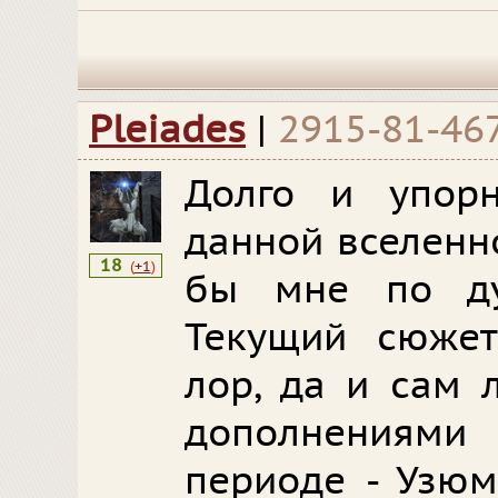
Pleiades
|
2915-81-46
Долго и упор
данной вселенн
18
(
+1
)
бы мне по ду
Текущий сюжет
лор, да и сам 
дополнениями
периоде - Узюм