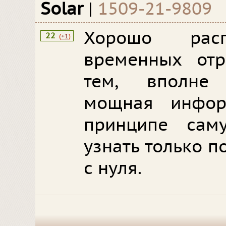
Solar
|
1509-21-9809
Хорошо расп
22
(
+1
)
временных отр
тем, вполне
мощная инфор
принципе сам
узнать только п
с нуля.