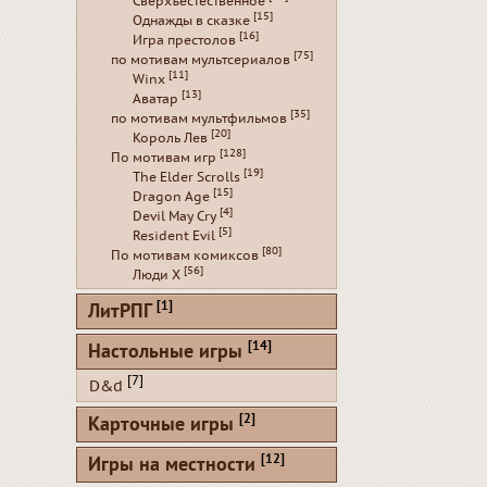
Сверхъестественное
[15]
Однажды в сказке
[16]
Игра престолов
[75]
по мотивам мультсериалов
[11]
Winx
[13]
Аватар
[35]
по мотивам мультфильмов
[20]
Король Лев
[128]
По мотивам игр
[19]
The Elder Scrolls
[15]
Dragon Age
[4]
Devil May Cry
[5]
Resident Evil
[80]
По мотивам комиксов
[56]
Люди Х
[1]
ЛитРПГ
[14]
Настольные игры
[7]
D&d
[2]
Карточные игры
[12]
Игры на местности