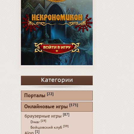
Категории
[22]
Порталы
[171]
Онлайновые игры
[87]
браузерные игры
[19]
Dwar
[39]
Бойцовский клуб
[1]
Aion