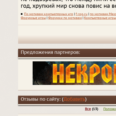
год, хрупкий мир снова повис на в
■
По мотивам компьютерных игр
|
f-rpg.ru
|
по мотивам Mass
Форумные игры
|
Форумки по мотивам
|
Компьютерные игры
Предложения партнеров:
Отзывы по сайту: (
Добавить
)
Все
(13)
Положи