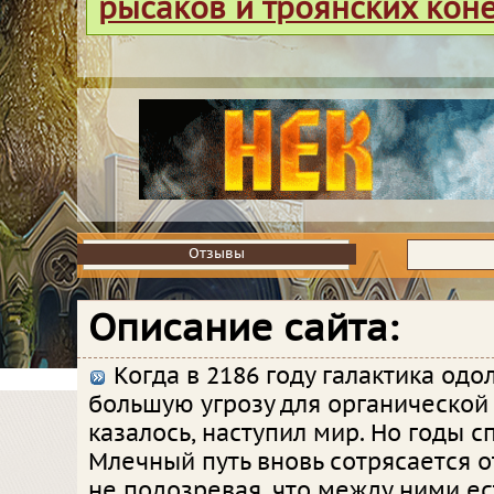
рысаков и троянских кон
Отзывы
Отзывы
Описание сайта:
Когда в 2186 году галактика од
большую угрозу для органической
казалось, наступил мир. Но годы с
Млечный путь вновь сотрясается о
не подозревая, что между ними ест