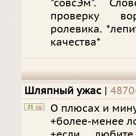
"совсЭм". Сл
проверку во
ролевика. *леп
качества*
Шляпный ужас
|
4870
О плюсах и мину
21
(
+1
)
+более-менее л
+если любите