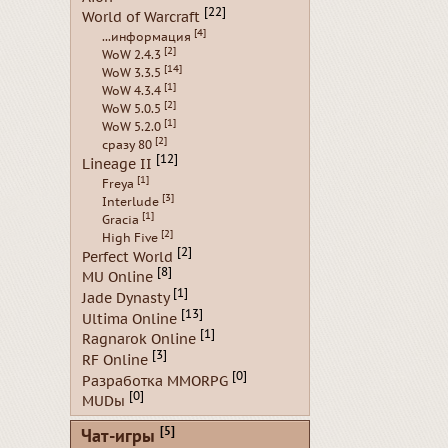
[22]
World of Warcraft
[4]
...информация
[2]
WoW 2.4.3
[14]
WoW 3.3.5
[1]
WoW 4.3.4
[2]
WoW 5.0.5
[1]
WoW 5.2.0
[2]
сразу 80
[12]
Lineage II
[1]
Freya
[3]
Interlude
[1]
Gracia
[2]
High Five
[2]
Perfect World
[8]
MU Online
[1]
Jade Dynasty
[13]
Ultima Online
[1]
Ragnarok Online
[3]
RF Online
[0]
Разработка MMORPG
[0]
MUDы
[5]
Чат-игры