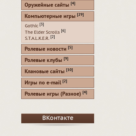
[4]
Оружейные сайты
[29]
Компьютерные игры
[3]
Gothic
[6]
The Elder Scrolls
[2]
S.T.A.L.K.E.R.
[5]
Ролевые новости
[9]
Ролевые клубы
[10]
Клановые сайты
[2]
Игры по e-mail
[4]
Ролевые игры (Разное)
ВКонтакте