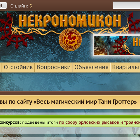
я
Онлайн:
5
Отстойник
Вопросники
Объявления
Кварталы
вы по сайту «Весь магический мир Тани Гроттер»
конкурсов
: подведены итоги
по сбору орловских рысаков и троянс