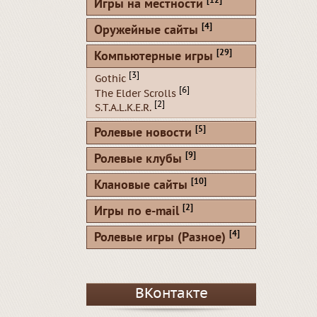
[12]
Игры на местности
[4]
Оружейные сайты
[29]
Компьютерные игры
[3]
Gothic
[6]
The Elder Scrolls
[2]
S.T.A.L.K.E.R.
[5]
Ролевые новости
[9]
Ролевые клубы
[10]
Клановые сайты
[2]
Игры по e-mail
[4]
Ролевые игры (Разное)
ВКонтакте