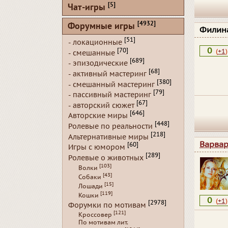
[5]
Чат-игры
[4932]
Форумные игры
Филин
[51]
- локационные
0
[70]
(
+1
)
- смешанные
[689]
- эпизодические
[68]
- активный мастеринг
[380]
- смешанный мастеринг
[79]
- пассивный мастеринг
[67]
- авторский сюжет
[646]
Авторские миры
[448]
Ролевые по реальности
[218]
Альтернативные миры
Варва
[60]
Игры с юмором
[289]
Ролевые о животных
[103]
Волки
[43]
Собаки
[15]
Лошади
[119]
Кошки
0
(
+1
)
[2978]
Форумки по мотивам
[121]
Кроссовер
По мотивам лит.