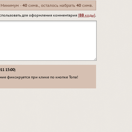
Минимум -
40
симв., осталось набрать
40
симв.
спользовать для оформления комментария
[
BB
коды]
.
011 15:00
)
ие фиксируется при клике по кнопке Топа!