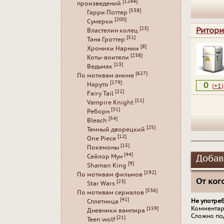
[1244]
произведений
[538]
Гарри Поттер
[200]
Сумерки
[23]
Ритори
Властелин колец
[51]
Таня Гроттер
[8]
Хроники Нарнии
[238]
Коты-воители
[13]
Ведьмак
[627]
По мотивам аниме
[179]
0
Наруто
(
+1
)
[22]
Fairy Tail
[11]
Vampire Knight
[31]
Реборн
[54]
Bleach
[25]
Темный дворецкий
[12]
One Piece
[15]
Покемоны
[44]
Сейлор Мун
Добав
[9]
Shaman King
[192]
По мотивам фильмов
От кого
[23]
Star Wars
[536]
По мотивам сериалов
[41]
Не употре
Сплетница
Комментар
[159]
Дневники вампира
Сложно по
[21]
Teen wolf