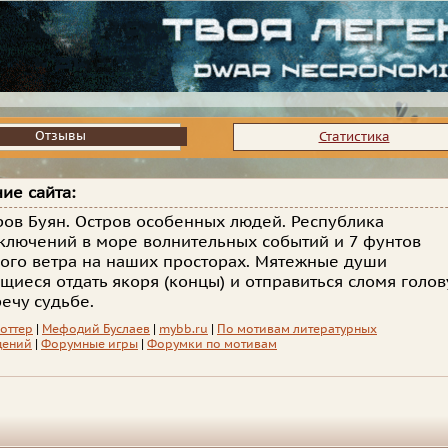
Отзывы
Отзывы
Статистика
ие сайта:
ров Буян. Остров особенных людей. Республика
ключений в море волнительных событий и 7 фунтов
ого ветра на наших просторах. Мятежные души
щиеся отдать якоря (концы) и отправиться сломя голов
речу судьбе.
роттер
|
Мефодий Буслаев
|
mybb.ru
|
По мотивам литературных
дений
|
Форумные игры
|
Форумки по мотивам