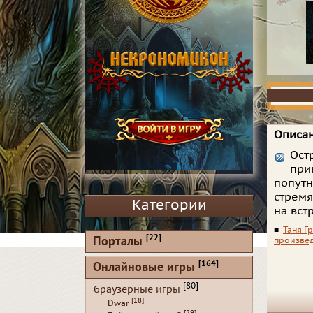
Описан
Ост
при
попутн
стремя
Категории
на вст
■
Таня Г
[22]
Порталы
произве
[164]
Онлайновые игры
[80]
браузерные игры
[18]
Dwar
[29]