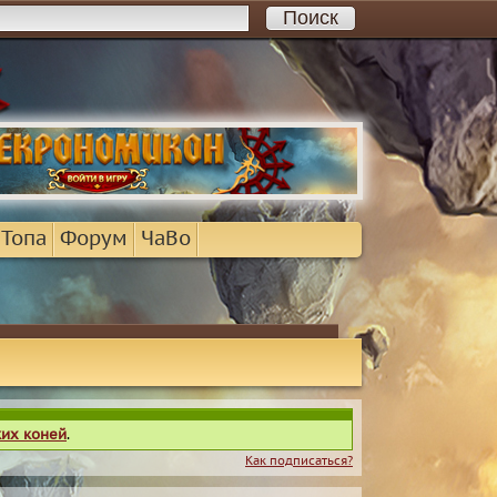
 Топа
Форум
ЧаВо
ких коней
.
Как подписаться?