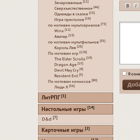
[11]
Зачарованные
[46]
Сверхъестественное
[15]
Однажды в сказке
[16]
Игра престолов
[75]
по мотивам мультсериалов
[11]
Winx
[13]
Аватар
[35]
по мотивам мультфильмов
[20]
Король Лев
[128]
По мотивам игр
[19]
The Elder Scrolls
[15]
Dragon Age
[4]
Devil May Cry
Я озна
[5]
Resident Evil
[80]
По мотивам комиксов
[56]
Люди Х
[1]
ЛитРПГ
[14]
Настольные игры
[7]
D&d
[2]
Карточные игры