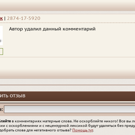
к
|
2874-17-5920
Автор удалил данный комментарий
ить отзыв
:
бляйте
в комментариях матерные слова. Не оскорбляйте никого! Все вы л
ии с оскорблениями и с нецензурной лексикой будут удаляться без пред
добрать слова для негативного отзыва?
Помощь тут
.