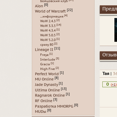
Бойцовский клуб
[0]
Aion
Предл
[22]
World of Warcraft
[4]
...информация
[2]
WoW 2.4.3
[14]
WoW 3.3.5
[1]
WoW 4.3.4
[2]
WoW 5.0.5
[1]
WoW 5.2.0
[2]
сразу 80
[11]
Lineage II
[1]
Отзывы
Freya
[3]
Interlude
[1]
Gracia
[2]
High Five
[1]
Тая
|
3
Perfect World
[8]
MU Online
[1]
0
Jade Dynasty
(
+1
)
[13]
Ultima Online
[1]
Ragnarok Online
[3]
RF Online
[0]
Разработка MMORPG
[0]
MUDы