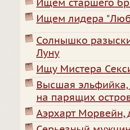
Ищем старшего бр
Ищем лидера "Лю
Солнышко разыски
Луну
Ищу Мистера Секс
Высшая эльфийка,
на парящих остро
Аэрхарт Морвейн, 
Серьезный мужчин