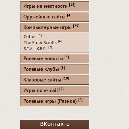
[12]
Игры на местности
[4]
Оружейные сайты
[29]
Компьютерные игры
[3]
Gothic
[6]
The Elder Scrolls
[2]
S.T.A.L.K.E.R.
[5]
Ролевые новости
[9]
Ролевые клубы
[10]
Клановые сайты
[2]
Игры по e-mail
[4]
Ролевые игры (Разное)
ВКонтакте