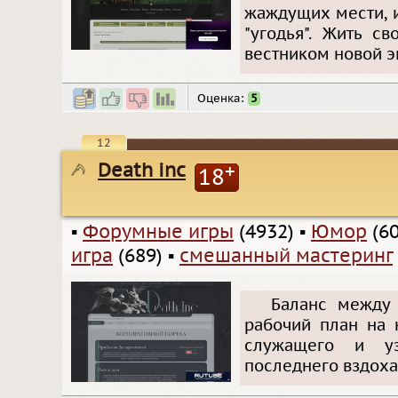
жаждущих мести, 
"угодья". Жить с
вестником новой э
Оценка:
5
12
Death inc
+
18
▪
Форумные игры
(4932)
▪
Юмор
(60
игра
(689)
▪
смешанный мастеринг
Баланс между
рабочий план на 
служащего и уз
последнего вздоха