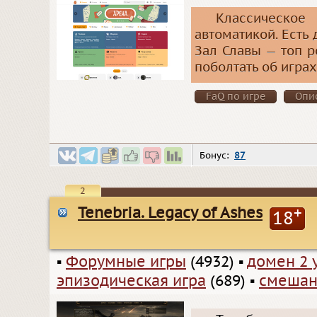
Классическое
автоматикой. Есть
Зал Славы — топ р
поболтать об играх
FaQ по игре
Опи
Бонус:
87
2
Tenebria. Legacy of Ashes
+
18
▪
Форумные игры
(4932)
▪
домен 2 
эпизодическая игра
(689)
▪
смешан