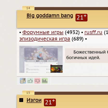
14
Big goddamn bang
+
21
▪
Форумные игры
(4932)
▪
rusff.ru
(1
эпизодическая игра
(689)
▪
Божественный б
богичных идей.
15
Изгои
+
21