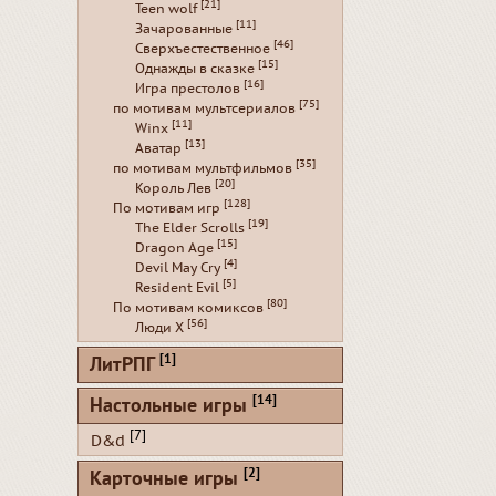
[21]
Teen wolf
[11]
Зачарованные
[46]
Сверхъестественное
[15]
Однажды в сказке
[16]
Игра престолов
[75]
по мотивам мультсериалов
[11]
Winx
[13]
Аватар
[35]
по мотивам мультфильмов
[20]
Король Лев
[128]
По мотивам игр
[19]
The Elder Scrolls
[15]
Dragon Age
[4]
Devil May Cry
[5]
Resident Evil
[80]
По мотивам комиксов
[56]
Люди Х
[1]
ЛитРПГ
[14]
Настольные игры
[7]
D&d
[2]
Карточные игры