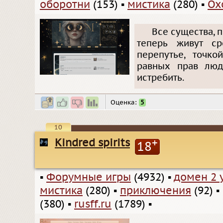
оборотни
(153)
▪
мистика
(280)
▪
Ох
Все существа, п
теперь живут ср
перепутье, точко
равных прав люд
истребить.
Оценка:
5
10
Kindred spirits
+
18
▪
Форумные игры
(4932)
▪
домен 2 
мистика
(280)
▪
приключения
(92)
▪
(380)
▪
rusff.ru
(1789)
▪