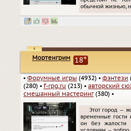
обычной жизнью, н
4
Мортенгрим
+
18
▪
Форумные игры
(4932)
▪
фэнтези
(280)
▪
f-rpg.ru
(213)
▪
авторский сю
смешанный мастеринг
(380)
▪
Этот город — ж
временные гости 
он без жалости 
условиям — добро 