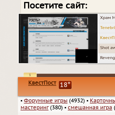
Посетите сайт:
Храм М
Tenebri
КвестП
Shot a
Reven
1
КвестПост
+
18
▪
Форумные игры
(4932)
▪
Карточн
мастеринг
(380)
▪
смешанная игра
(