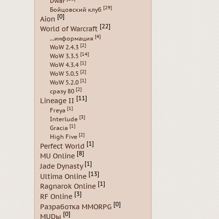
Dwar
[29]
Бойцовский клуб
[0]
Aion
[22]
World of Warcraft
[4]
...информация
[2]
WoW 2.4.3
[14]
WoW 3.3.5
[1]
WoW 4.3.4
[2]
WoW 5.0.5
[1]
WoW 5.2.0
[2]
сразу 80
[11]
Lineage II
[1]
Freya
[3]
Interlude
[1]
Gracia
[2]
High Five
[1]
Perfect World
[8]
MU Online
[1]
Jade Dynasty
[13]
Ultima Online
[1]
Ragnarok Online
[3]
RF Online
[0]
Разработка MMORPG
[0]
MUDы