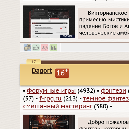
Викторианское
примесью мистики
падение Богов и А
человеческие амб
17
Dagort
+
16
▪
Форумные игры
(4932)
▪
фэнтези
(57)
▪
f-rpg.ru
(213)
▪
темное фэнте
смешанный мастеринг
(380)
▪
Добро пожалова
фэнтези, который