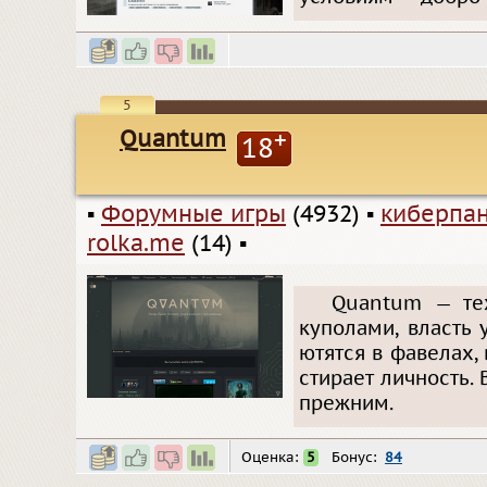
5
Quantum
+
18
▪
Форумные игры
(4932)
▪
киберпа
rolka.me
(14)
▪
Quantum — тех
куполами, власть
ютятся в фавелах, 
стирает личность.
прежним.
Оценка:
5
Бонус:
84