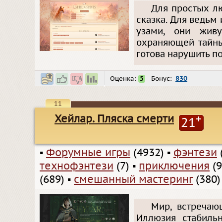
Для простых лю
сказка. Для ведьм
узами, они живу
охраняющей тайны
готова нарушить по
Оценка:
5
Бонус:
830
11
Хейлар. Пляска смерти
+
21
▪
Форумные игры
(4932)
▪
фэнтези
технофэнтези
(7)
▪
приключения
(9
(689)
▪
смешанный мастеринг
(380)
Мир, встречаю
Иллюзия стабильн