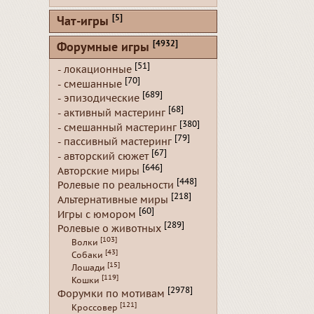
[5]
Чат-игры
[4932]
Форумные игры
[51]
- локационные
[70]
- смешанные
[689]
- эпизодические
[68]
- активный мастеринг
[380]
- смешанный мастеринг
[79]
- пассивный мастеринг
[67]
- авторский сюжет
[646]
Авторские миры
[448]
Ролевые по реальности
[218]
Альтернативные миры
[60]
Игры с юмором
[289]
Ролевые о животных
[103]
Волки
[43]
Собаки
[15]
Лошади
[119]
Кошки
[2978]
Форумки по мотивам
[121]
Кроссовер