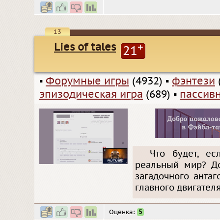
13
Lies of tales
+
21
▪
Форумные игры
(4932)
▪
фэнтези
эпизодическая игра
(689)
▪
пассив
Что будет, е
реальный мир? До
загадочного анта
главного двигателя
Оценка:
5