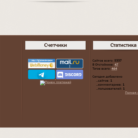
Счетчики
Статистика
Сайтов всего:
5337
В Отстойнике:
47
Тэгов всего:
464
Сегодня добавлено
...сайтов:
1
...комментариев:
1
...пользователей:
1
Полная 