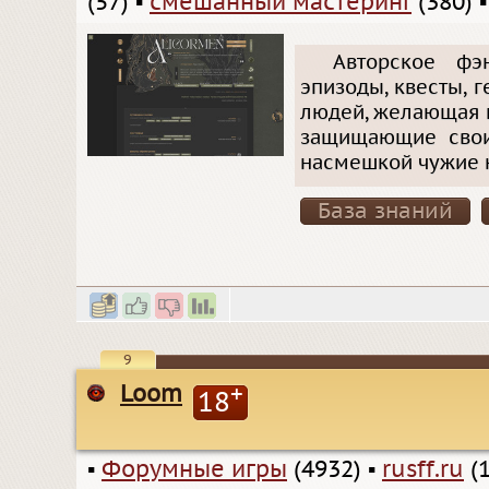
(57)
▪
смешанный мастеринг
(380)
Авторское фэ
эпизоды, квесты, 
людей, желающая н
защищающие свои 
насмешкой чужие к
База знаний
9
Loom
+
18
▪
Форумные игры
(4932)
▪
rusff.ru
(1