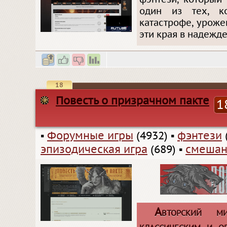
один из тех, к
катастрофе, урож
эти края в надежд
18
Повесть о призрачном пакте
1
▪
Форумные игры
(4932)
▪
фэнтези
эпизодическая игра
(689)
▪
смешан
Авторский м
классическим и о