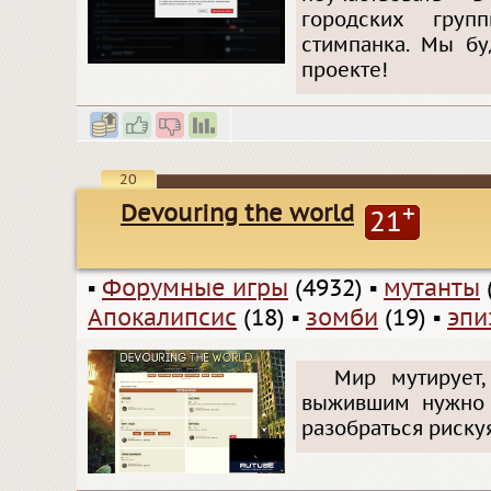
городских груп
стимпанка. Мы б
проекте!
20
Devouring the world
+
21
▪
Форумные игры
(4932)
▪
мутанты
Апокалипсис
(18)
▪
зомби
(19)
▪
эпи
Мир мутирует,
выжившим нужно 
разобраться риску