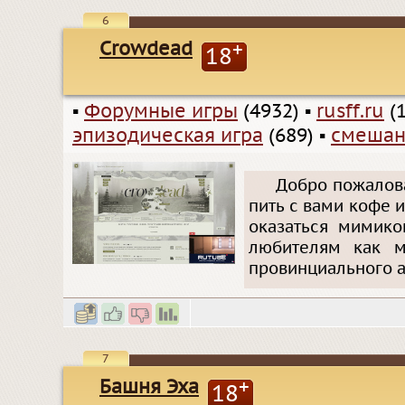
6
Crowdead
+
18
▪
Форумные игры
(4932)
▪
rusff.ru
(1
эпизодическая игра
(689)
▪
смешан
Добро пожалова
пить с вами кофе 
оказаться мимико
любителям как м
провинциального а
7
Башня Эха
+
18