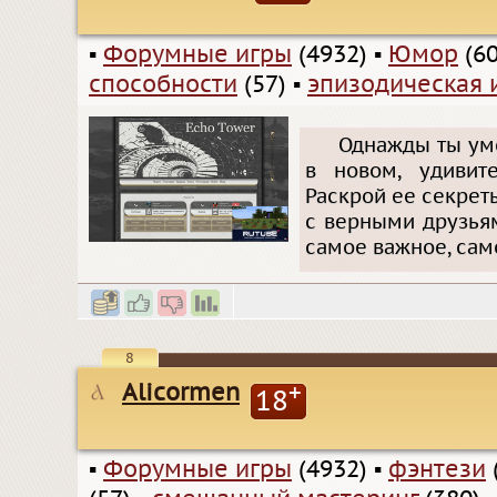
▪
Форумные игры
(4932)
▪
Юмор
(60
способности
(57)
▪
эпизодическая 
Однажды ты уме
в новом, удивит
Раскрой ее секрет
с верными друзья
самое важное, сам
8
Alicormen
+
18
▪
Форумные игры
(4932)
▪
фэнтези