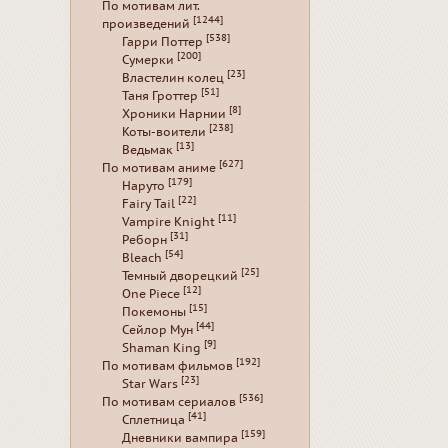
По мотивам лит.
[1244]
произведений
[538]
Гарри Поттер
[200]
Сумерки
[23]
Властелин колец
[51]
Таня Гроттер
[8]
Хроники Нарнии
[238]
Коты-воители
[13]
Ведьмак
[627]
По мотивам аниме
[179]
Наруто
[22]
Fairy Tail
[11]
Vampire Knight
[31]
Реборн
[54]
Bleach
[25]
Темный дворецкий
[12]
One Piece
[15]
Покемоны
[44]
Сейлор Мун
[9]
Shaman King
[192]
По мотивам фильмов
[23]
Star Wars
[536]
По мотивам сериалов
[41]
Сплетница
[159]
Дневники вампира