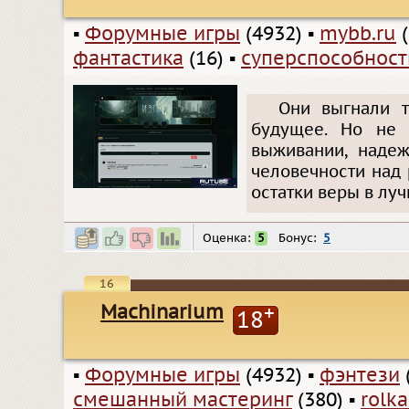
▪
Форумные игры
(4932)
▪
mybb.ru
(
фантастика
(16)
▪
суперспособност
Они выгнали т
будущее. Но не 
выживании, наде
человечности над 
остатки веры в луч
Оценка:
5
Бонус:
5
16
Machinarium
+
18
▪
Форумные игры
(4932)
▪
фэнтези
смешанный мастеринг
(380)
▪
rolk