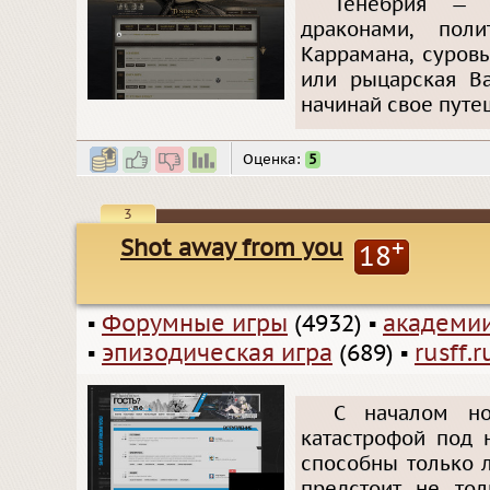
Тенебрия — 
драконами, пол
Каррамана, суров
или рыцарская В
начинай свое путе
Оценка:
5
3
Shot away from you
+
18
▪
Форумные игры
(4932)
▪
академи
▪
эпизодическая игра
(689)
▪
rusff.r
С началом но
катастрофой под 
способны только 
предстоит не тол