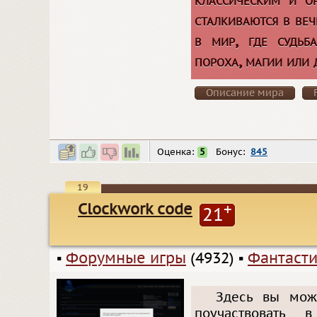
сталкиваются в ве
в мир, где судьб
пороха, магии или
Описание мира
Оценка:
5
Бонус:
845
19
Clockwork code
+
21
▪
Форумные игры
(4932)
▪
Фантасти
Здесь вы мож
поучаствовать 