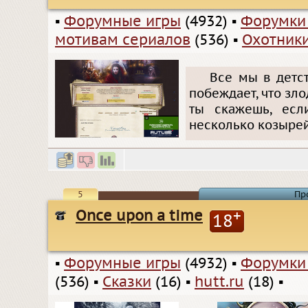
▪
Форумные игры
(4932)
▪
Форумки
мотивам сериалов
(536)
▪
Охотник
Все мы в детст
побеждает, что зл
ты скажешь, есл
несколько козырей
5
Пр
Once upon a time
+
18
▪
Форумные игры
(4932)
▪
Форумки
(536)
▪
Сказки
(16)
▪
hutt.ru
(18)
▪