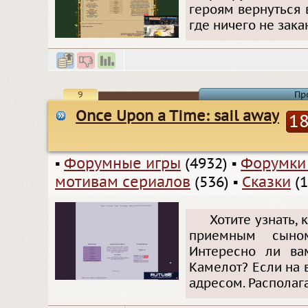
героям вернуться 
где ничего не зак
9
Пр
Once Upon a Time: sail away
1
▪
Форумные игры
(4932)
▪
Форумки
мотивам сериалов
(536)
▪
Сказки
(1
Хотите узнать,
приемным сыно
Интересно ли ва
Камелот? Если на в
адресом. Располаг