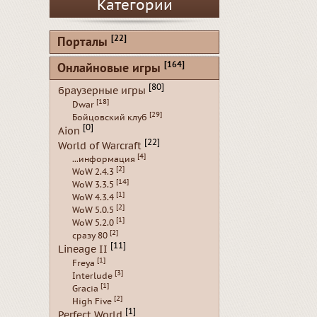
Категории
[22]
Порталы
[164]
Онлайновые игры
[80]
браузерные игры
[18]
Dwar
[29]
Бойцовский клуб
[0]
Aion
[22]
World of Warcraft
[4]
...информация
[2]
WoW 2.4.3
[14]
WoW 3.3.5
[1]
WoW 4.3.4
[2]
WoW 5.0.5
[1]
WoW 5.2.0
[2]
сразу 80
[11]
Lineage II
[1]
Freya
[3]
Interlude
[1]
Gracia
[2]
High Five
[1]
Perfect World