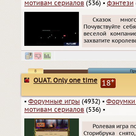
мотивам сериалов
(536)
▪
фэнтези
Сказок мног
Почувствуйте себ
веселой компание
захватите королевс
8
Пр
OUAT. Only one time
+
18
▪
Форумные игры
(4932)
▪
Форумки
мотивам сериалов
(536)
▪
Ролевая игра по
Сторибрука снято