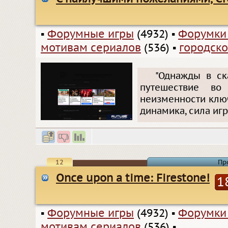
▪
Форумные игры
(4932)
▪
Форумки
мотивам сериалов
(536)
▪
городско
"Однажды в ска
путешествие в
неизменности ключ
динамика, сила иг
12
Пр
Once upon a time: Firestone!
1
▪
Форумные игры
(4932)
▪
Форумки
мотивам сериалов
(536)
▪