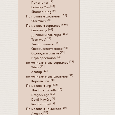
[15]
Покемоны
[44]
Сейлор Мун
[9]
Shaman King
[192]
По мотивам фильмов
[23]
Star Wars
[536]
По мотивам сериалов
[41]
Сплетница
[159]
Дневники вампира
[21]
Teen wolf
[11]
Зачарованные
[46]
Сверхъестественное
[15]
Однажды в сказке
[16]
Игра престолов
[75]
по мотивам мультсериалов
[11]
Winx
[13]
Аватар
[35]
по мотивам мультфильмов
[20]
Король Лев
[128]
По мотивам игр
[19]
The Elder Scrolls
[15]
Dragon Age
[4]
Devil May Cry
[5]
Resident Evil
[80]
По мотивам комиксов
[56]
Люди Х