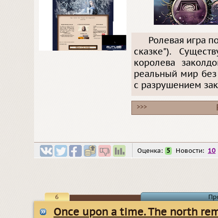
Ролевая игра п
сказке"). Сущес
королева заколд
реальный мир без
с разрушением закл
>>>
Оценка:
5
Новости:
10
6
Пр
Once upon a time. The north r