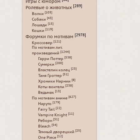
Игры с юмором
[289]
Ролевые о животных
[103]
Волки
[43]
Собаки
[15]
Лошади
[119]
Кошки
[2978]
Форумки по мотивам
[121]
Кроссовер
По мотивам лит.
[1244]
произведений
[538]
Гарри Поттер
[200]
Сумерки
[23]
Властелин колец
[51]
Таня Гроттер
[8]
Хроники Нарнии
[238]
Коты-воители
[13]
Ведьмак
[627]
По мотивам аниме
[179]
Наруто
[22]
Fairy Tail
[11]
Vampire Knight
[31]
Реборн
[54]
Bleach
[25]
Темный дворецкий
[12]
One Piece