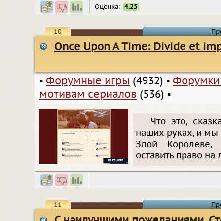
Оценка:
4.25
10
Пр
Once Upon A Time: Divide et im
▪
Форумные игры
(4932)
▪
Форумки
мотивам сериалов
(536)
▪
Что это, сказ
наших руках, и мы
Злой Королеве, 
оставить право на 
11
Пр
С наилучшими пожеланиями, Ст