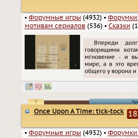
▪
Форумные игры
(4932)
▪
Форумки
мотивам сериалов
(536)
▪
Сказки
(1
Впереди дол
говорящими кота
мгновение - и вы
мире, а в это вре
общего у ворона и
7
Пр
Once Upon A Time: tick-tock
18
▪
Форумные игры
(4932)
▪
Форумки