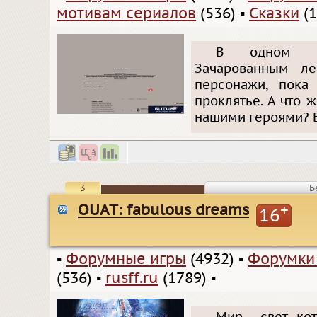
мотивам сериалов
(536)
▪
Сказки
(1
В одном цар
Зачарованным ле
персонажи, пока
проклятье. А что 
нашими героями? В
3
Б
OUAT: fabulous dreams
+
16
▪
Форумные игры
(4932)
▪
Форумки
(536)
▪
rusff.ru
(1789)
▪