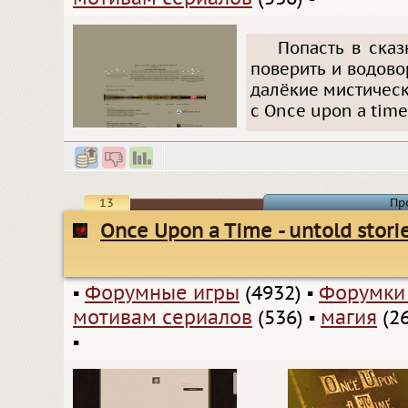
Попасть в сказ
поверить и водово
далёкие мистическ
с Once upon a time:
13
Пр
Once Upon a Time - untold stori
▪
Форумные игры
(4932)
▪
Форумки
мотивам сериалов
(536)
▪
магия
(26
▪