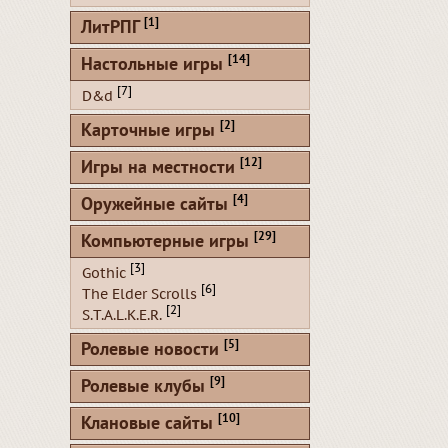
[1]
ЛитРПГ
[14]
Настольные игры
[7]
D&d
[2]
Карточные игры
[12]
Игры на местности
[4]
Оружейные сайты
[29]
Компьютерные игры
[3]
Gothic
[6]
The Elder Scrolls
[2]
S.T.A.L.K.E.R.
[5]
Ролевые новости
[9]
Ролевые клубы
[10]
Клановые сайты