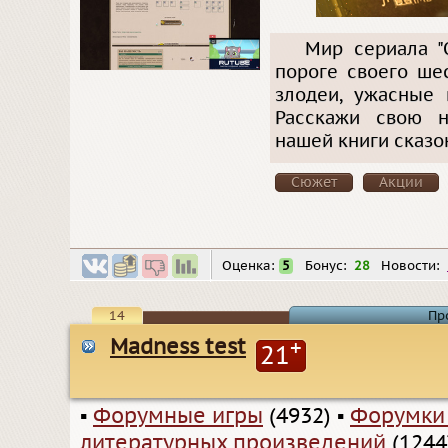
Мир сериала "
пороге своего ше
злодеи, ужасные 
Расскажи свою н
нашей книги сказо
Сюжет
Акции
Оценка:
5
Бонус:
28
Новости:
14
Пр
Madness test
+
21
▪
Форумные игры
(4932)
▪
Форумки
литературных произведений
(1244