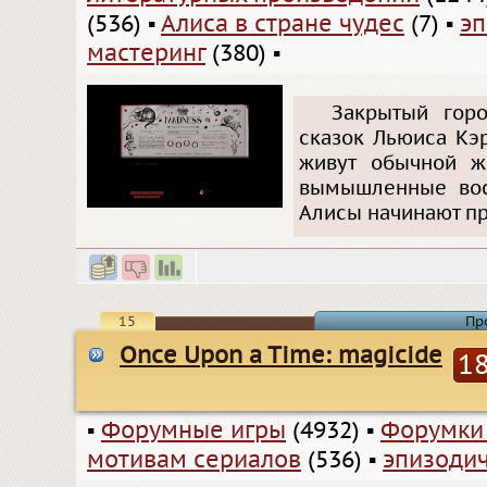
(536)
▪
Алиса в стране чудес
(7)
▪
эп
мастеринг
(380)
▪
Закрытый горо
сказок Льюиса Кэ
живут обычной ж
вымышленные вос
Алисы начинают пр
15
Пр
Once Upon a Time: magicide
1
▪
Форумные игры
(4932)
▪
Форумки
мотивам сериалов
(536)
▪
эпизодич