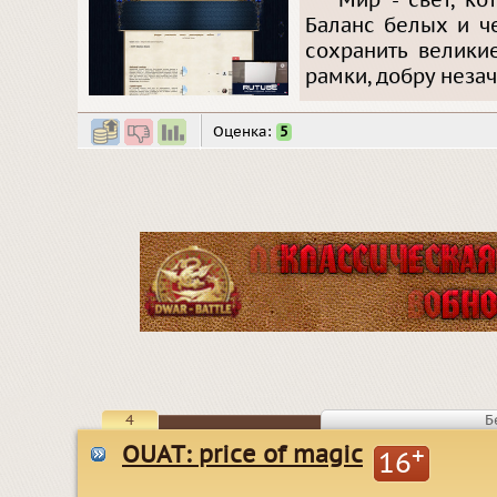
Мир - свет, ко
Баланс белых и ч
сохранить велики
рамки, добру неза
Оценка:
5
4
Б
OUAT: price of magic
+
16