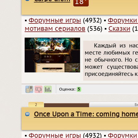
18
▪
Форумные игры
(4932)
▪
Форумки
мотивам сериалов
(536)
▪
Сказки
(1
Каждый из нас
месте любимых гер
не обычного. Но с
может существов
присоединяйтесь к
Оценка:
5
2
Б
Once Upon a Time: coming hom
▪
Форумные игры
(4932)
▪
Форумки