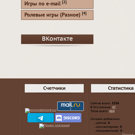
[2]
Игры по e-mail
[4]
Ролевые игры (Разное)
ВКонтакте
Счетчики
Статистика
Сайтов всего:
5336
В Отстойнике:
47
Тэгов всего:
464
Сегодня добавлено
...сайтов:
0
...комментариев:
0
...пользователей:
0
Полная 