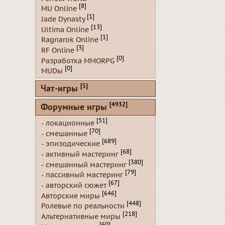
[8]
MU Online
[1]
Jade Dynasty
[13]
Ultima Online
[1]
Ragnarok Online
[3]
RF Online
[0]
Разработка MMORPG
[0]
MUDы
[5]
Чат-игры
[4932]
Форумные игры
[51]
- локационные
[70]
- смешанные
[689]
- эпизодические
[68]
- активный мастеринг
[380]
- смешанный мастеринг
[79]
- пассивный мастеринг
[67]
- авторский сюжет
[646]
Авторские миры
[448]
Ролевые по реальности
[218]
Альтернативные миры
[60]