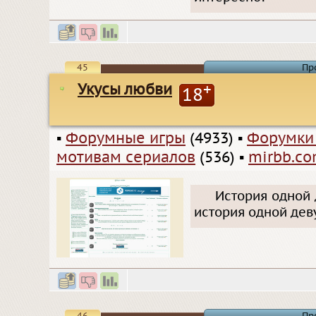
45
Пр
Укусы любви
+
18
▪
Форумные игры
(4933)
▪
Форумки
мотивам сериалов
(536)
▪
mirbb.c
История одной 
история одной деву
46
Пр