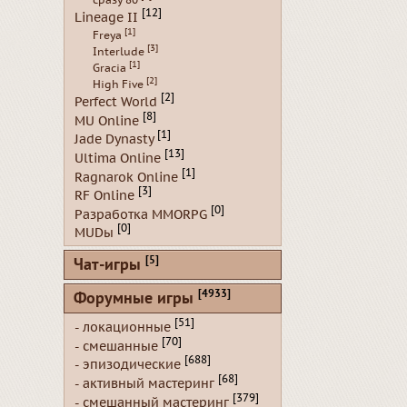
сразу 80
[12]
Lineage II
[1]
Freya
[3]
Interlude
[1]
Gracia
[2]
High Five
[2]
Perfect World
[8]
MU Online
[1]
Jade Dynasty
[13]
Ultima Online
[1]
Ragnarok Online
[3]
RF Online
[0]
Разработка MMORPG
[0]
MUDы
[5]
Чат-игры
[4933]
Форумные игры
[51]
- локационные
[70]
- смешанные
[688]
- эпизодические
[68]
- активный мастеринг
[379]
- смешанный мастеринг