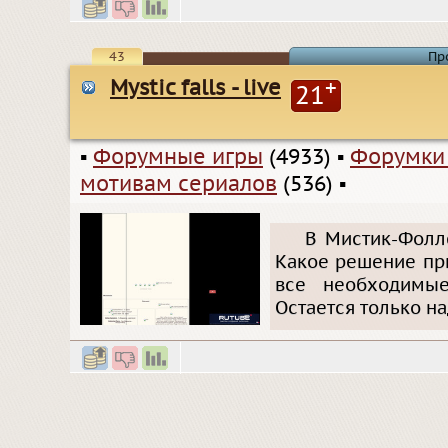
43
Пр
Mystic falls - live
+
21
▪
Форумные игры
(4933)
▪
Форумки
мотивам сериалов
(536)
▪
В Мистик-Фоллс
Какое решение при
все необходимые
Остается только над