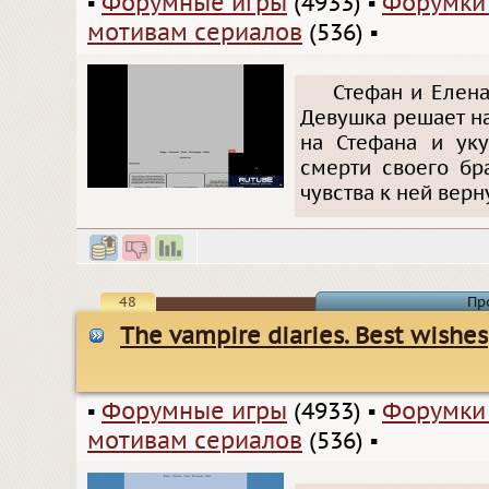
▪
Форумные игры
(4933)
▪
Форумки
мотивам сериалов
(536)
▪
Стефан и Елена
Девушка решает на
на Стефана и уку
смерти своего бр
чувства к ней верн
48
Пр
The vampire diaries. Best wishes
▪
Форумные игры
(4933)
▪
Форумки
мотивам сериалов
(536)
▪