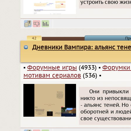
устроить свою жизн
42
Пр
Дневники Вампира: альянс тен
▪
Форумные игры
(4933)
▪
Форумки
мотивам сериалов
(536)
▪
Они привыкли 
никто из непосвящ
- альянс теней. Н
оборотней и люде
свое существовани