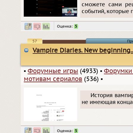
сможете сами реш
событий, которые 
Оценка:
5
57
Пр
Vampire Diaries. New beginning..
▪
Форумные игры
(4933)
▪
Форумки
мотивам сериалов
(536)
▪
История вампир
не имеющая конца
Оценка:
5