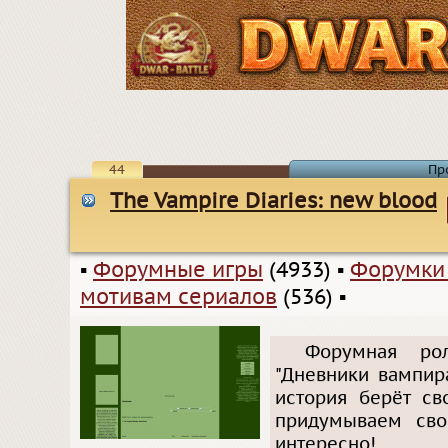
44
Пр
The Vampire Diaries: new blood
▪
Форумные игры
(4933)
▪
Форумки
мотивам сериалов
(536)
▪
Форумная ро
"Дневники вампира
история берёт св
придумываем сво
интересно!