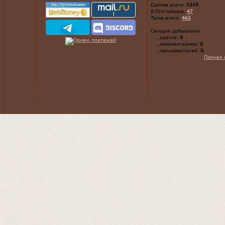
Сайтов всего:
5343
В Отстойнике:
47
Тэгов всего:
465
Сегодня добавлено
...сайтов:
0
...комментариев:
0
...пользователей:
0
Полная 