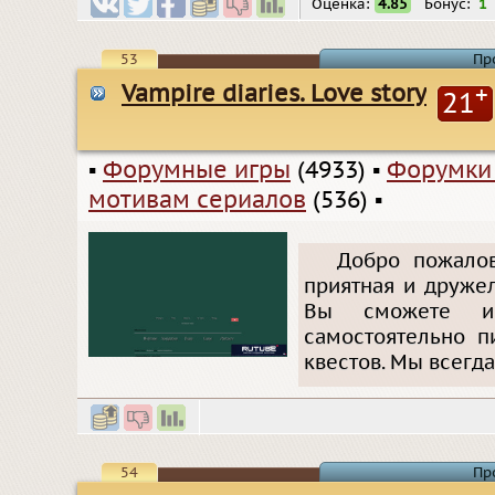
Оценка:
4.85
Бонус:
1
53
Пр
Vampire diaries. Love story
+
21
▪
Форумные игры
(4933)
▪
Форумки
мотивам сериалов
(536)
▪
Добро пожалов
приятная и друже
Вы сможете и
самостоятельно п
квестов. Мы всегда
54
Пр