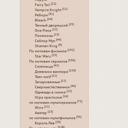
[22]
Fairy Tail
[11]
Vampire Knight
[31]
Реборн
[54]
Bleach
[25]
Темный дворецкий
[12]
One Piece
[15]
Покемоны
[44]
Сейлор Мун
[9]
Shaman King
[192]
По мотивам фильмов
[23]
Star Wars
[536]
По мотивам сериалов
[41]
Сплетница
[159]
Дневники вампира
[21]
Teen wolf
[11]
Зачарованные
[46]
Сверхъестественное
[15]
Однажды в сказке
[16]
Игра престолов
[75]
по мотивам мультсериалов
[11]
Winx
[13]
Аватар
[35]
по мотивам мультфильмов
[20]
Король Лев
[128]