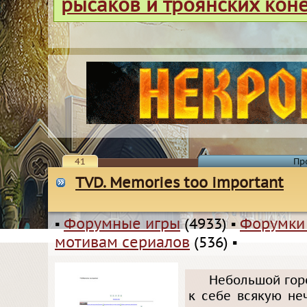
рысаков и троянских кон
41
Пр
TVD. Memories too important
▪
Форумные игры
(4933)
▪
Форумки
мотивам сериалов
(536)
▪
Небольшой горо
к себе всякую не