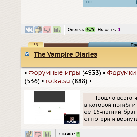
>>>
Оценка:
4.79
Новости:
1
59
Пр
The Vampire Diaries
▪
Форумные игры
(4933)
▪
Форумки
(536)
▪
rolka.su
(888)
▪
Прошло всего ч
в которой погибли 
ее 15-летний бра
от потери и вернут
Оценка:
5