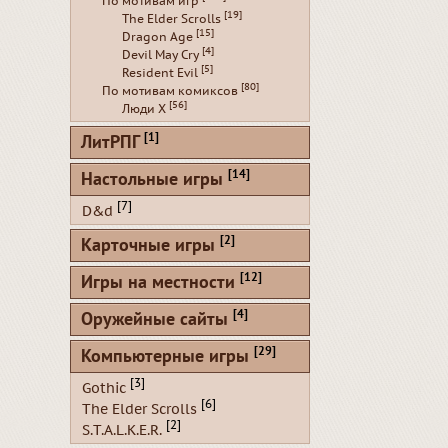
По мотивам игр
[19]
The Elder Scrolls
[15]
Dragon Age
[4]
Devil May Cry
[5]
Resident Evil
[80]
По мотивам комиксов
[56]
Люди Х
[1]
ЛитРПГ
[14]
Настольные игры
[7]
D&d
[2]
Карточные игры
[12]
Игры на местности
[4]
Оружейные сайты
[29]
Компьютерные игры
[3]
Gothic
[6]
The Elder Scrolls
[2]
S.T.A.L.K.E.R.