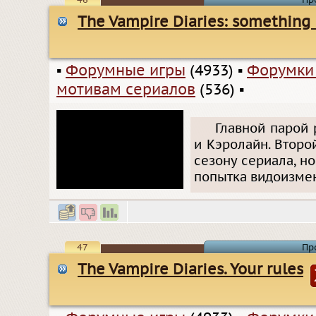
The Vampire Diaries: something 
▪
Форумные игры
(4933)
▪
Форумки
мотивам сериалов
(536)
▪
Главной парой 
и Кэролайн. Второ
сезону сериала, н
попытка видоизмен
47
Пр
The Vampire Diaries. Your rules