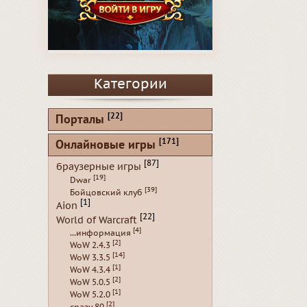
Категории
[22]
Порталы
[171]
Онлайновые игры
[87]
браузерные игры
[19]
Dwar
[39]
Бойцовский клуб
[1]
Aion
[22]
World of Warcraft
[4]
...информация
[2]
WoW 2.4.3
[14]
WoW 3.3.5
[1]
WoW 4.3.4
[2]
WoW 5.0.5
[1]
WoW 5.2.0
[2]