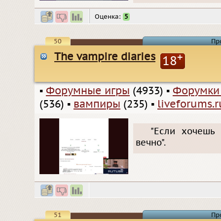
Оценка:
5
50
Пр
The vampire diaries
+
18
▪
Форумные игры
(4933)
▪
Форумки
(536)
▪
вампиры
(235)
▪
liveforums.r
"Если хочешь 
вечно".
51
Пр