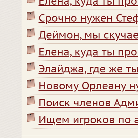
Елена, куда ты пр
Срочно нужен Сте
Деймон, мы скуча
Елена, куда ты пр
Элайджа, где же т
Новому Орлеану 
Поиск членов Адм
Ищем игроков по а