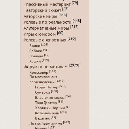
[79]
- пассивный мастеринг
[67]
- авторский сюжет
[646]
Авторские миры
[448]
Ролевые по реальности
[217]
Альтернативные миры
[60]
Игры с юмором
[290]
Ролевые о животных
[103]
Волки
[43]
Собаки
[15]
Лошади
[119]
Кошки
[2979]
Форумки по мотивам
[121]
Кроссовер
По мотивам лит.
[1245]
произведений
[538]
Гарри Поттер
[200]
Сумерки
[24]
Властелин колец
[51]
Таня Гроттер
[8]
Хроники Нарнии
[238]
Коты-воители
[13]
Ведьмак
[627]
По мотивам аниме
[179]
Наруто