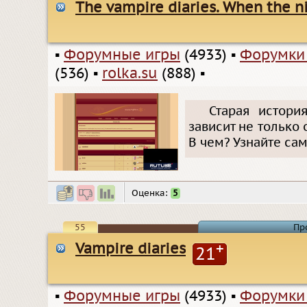
The vampire diaries. When the ni
▪
Форумные игры
(4933)
▪
Форумки
(536)
▪
rolka.su
(888)
▪
Старая истори
зависит не только 
В чем? Узнайте сам
Оценка:
5
55
Пр
Vampire diaries
+
21
▪
Форумные игры
(4933)
▪
Форумки