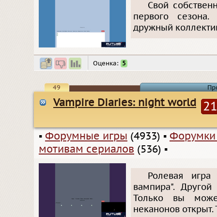
Свой собствен
первого сезона.
дружный коллекти
Оценка:
5
49
Пр
Vampire Diaries: night world
2
▪
Форумные игры
(4933)
▪
Форумки
мотивам сериалов
(536)
▪
Ролевая игра
вампира". Другой
Только вы може
неканонов открыт. 