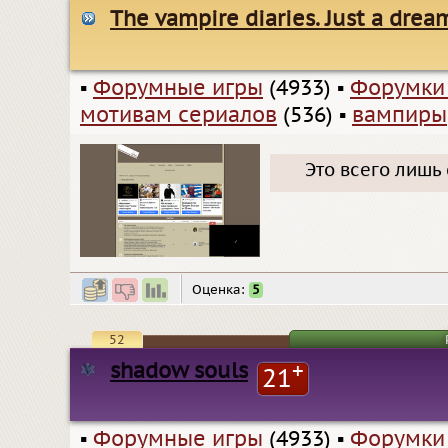
The vampire diaries. Just a drea
▪
Форумные игры
(4933)
▪
Форумки
мотивам сериалов
(536)
▪
вампиры
Это всего лишь 
Оценка:
5
52
shadow souls
+
21
▪
Форумные игры
(4933)
▪
Форумки