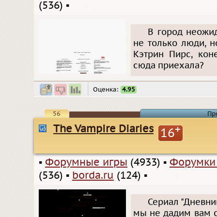
(536)
▪
В город неожид
не только люди, 
Кэтрин Пирс, кон
сюда приехала?
Оценка:
4.95
56
Пр
The Vampire Diaries
+
16
▪
Форумные игры
(4933)
▪
Форумки
(536)
▪
borda.ru
(124)
▪
Сериал "Дневни
мы не дадим вам 