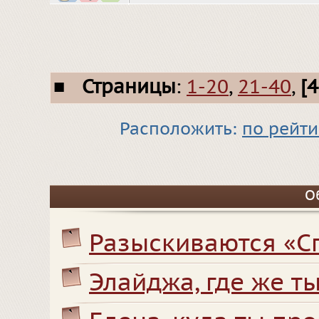
■
Страницы
:
1-20
,
21-40
,
[
Расположить:
по рейти
О
Разыскиваются «С
Элайджа, где же т