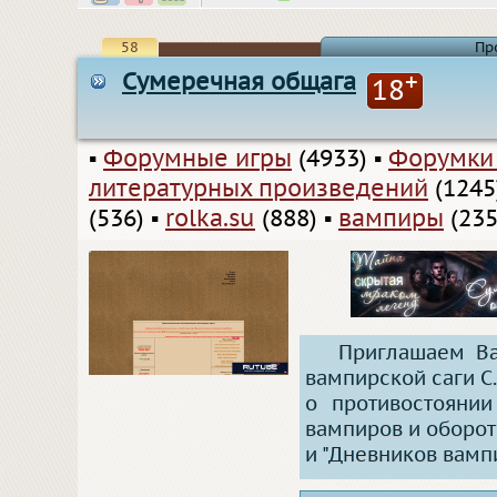
58
Пр
Сумеречная общага
+
18
▪
Форумные игры
(4933)
▪
Форумки
литературных произведений
(1245
(536)
▪
rolka.su
(888)
▪
вампиры
(235
Приглашаем Ва
вампирской саги С
о противостоянии
вампиров и оборот
и "Дневников вамп