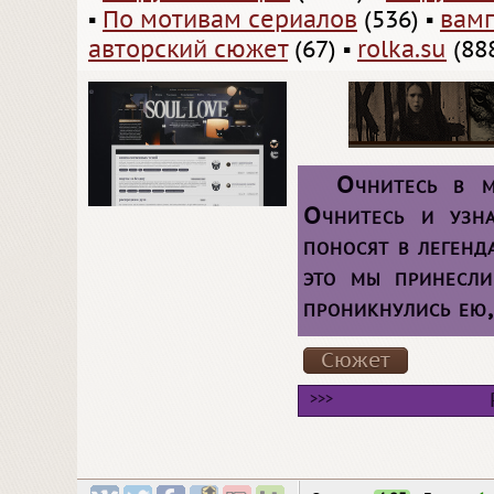
▪
По мотивам сериалов
(536)
▪
вам
авторский сюжет
(67)
▪
rolka.su
(88
Очнитесь в м
Очнитесь и узна
поносят в легенд
это мы принесл
проникнулись ею,
Сюжет
>>>