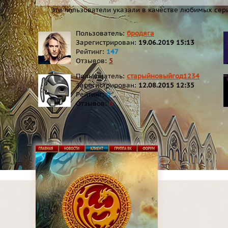
Эти пользователи указали в качестве любимых сер
Пользователь:
бродяга
Зарегистрирован:
19.06.2019 15:13
Рейтинг:
147
Отзывов:
5
Пользователь:
старыйновыйгод1234
Зарегистрирован:
12.08.2015 12:35
Рейтинг:
0
Отзывов:
0