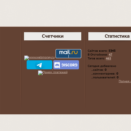
Счетчики
Статистика
Сайтов всего:
5343
В Отстойнике:
47
Тэгов всего:
465
Сегодня добавлено
...сайтов:
0
...комментариев:
0
...пользователей:
0
Полная 