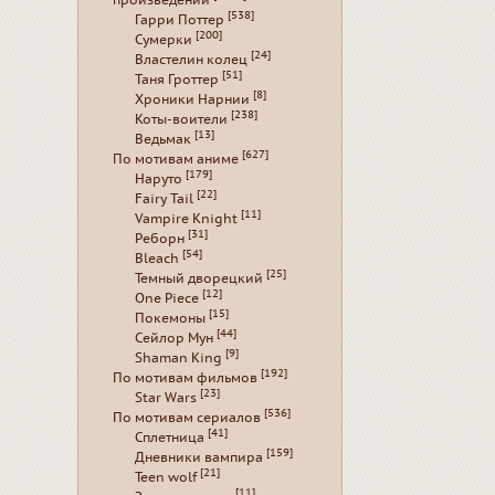
произведений
[538]
Гарри Поттер
[200]
Сумерки
[24]
Властелин колец
[51]
Таня Гроттер
[8]
Хроники Нарнии
[238]
Коты-воители
[13]
Ведьмак
[627]
По мотивам аниме
[179]
Наруто
[22]
Fairy Tail
[11]
Vampire Knight
[31]
Реборн
[54]
Bleach
[25]
Темный дворецкий
[12]
One Piece
[15]
Покемоны
[44]
Сейлор Мун
[9]
Shaman King
[192]
По мотивам фильмов
[23]
Star Wars
[536]
По мотивам сериалов
[41]
Сплетница
[159]
Дневники вампира
[21]
Teen wolf
[11]