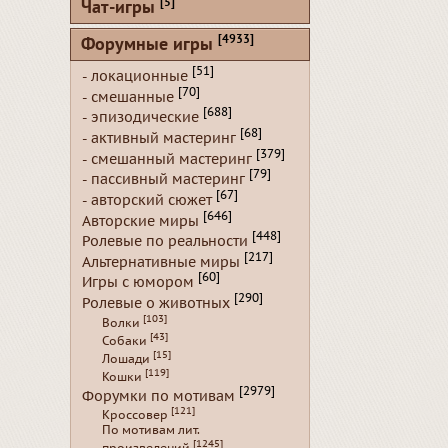
[5]
Чат-игры
[4933]
Форумные игры
[51]
- локационные
[70]
- смешанные
[688]
- эпизодические
[68]
- активный мастеринг
[379]
- смешанный мастеринг
[79]
- пассивный мастеринг
[67]
- авторский сюжет
[646]
Авторские миры
[448]
Ролевые по реальности
[217]
Альтернативные миры
[60]
Игры с юмором
[290]
Ролевые о животных
[103]
Волки
[43]
Собаки
[15]
Лошади
[119]
Кошки
[2979]
Форумки по мотивам
[121]
Кроссовер
По мотивам лит.
[1245]