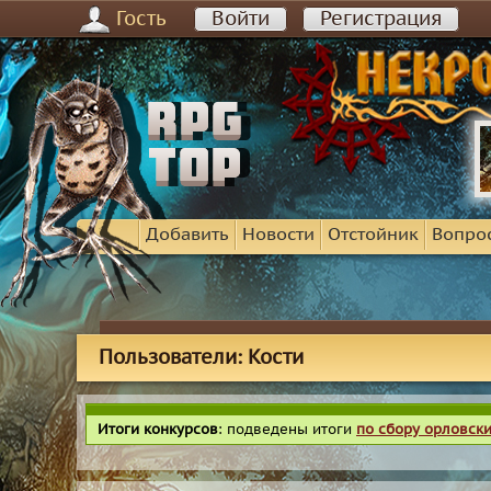
Гость
Войти
Регистрация
Добавить
Новости
Отстойник
Вопро
Пользователи: Кости
Итоги конкурсов
: подведены итоги
по сбору орловск