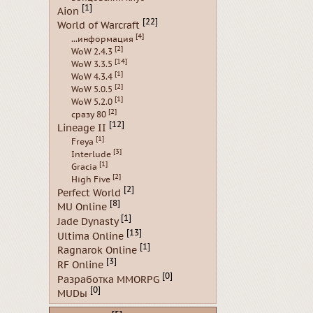
[1]
Aion
[22]
World of Warcraft
[4]
...информация
[2]
WoW 2.4.3
[14]
WoW 3.3.5
[1]
WoW 4.3.4
[2]
WoW 5.0.5
[1]
WoW 5.2.0
[2]
сразу 80
[12]
Lineage II
[1]
Freya
[3]
Interlude
[1]
Gracia
[2]
High Five
[2]
Perfect World
[8]
MU Online
[1]
Jade Dynasty
[13]
Ultima Online
[1]
Ragnarok Online
[3]
RF Online
[0]
Разработка MMORPG
[0]
MUDы