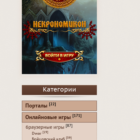
Категории
[22]
Порталы
[171]
Онлайновые игры
[87]
браузерные игры
[19]
Dwar
[39]
Бойцовский клуб