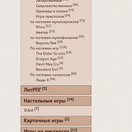
Зачарованные
[46]
Сверхъестественное
[15]
Однажды в сказке
[16]
Игра престолов
[75]
по мотивам мультсериалов
[11]
Winx
[13]
Аватар
[35]
по мотивам мультфильмов
[20]
Король Лев
[128]
По мотивам игр
[19]
The Elder Scrolls
[15]
Dragon Age
[4]
Devil May Cry
[5]
Resident Evil
[80]
По мотивам комиксов
[56]
Люди Х
[1]
ЛитРПГ
[14]
Настольные игры
[7]
D&d
[2]
Карточные игры
[12]
Игры на местности