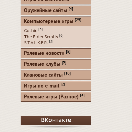
[4]
Оружейные сайты
[29]
Компьютерные игры
[3]
Gothic
[6]
The Elder Scrolls
[2]
S.T.A.L.K.E.R.
[5]
Ролевые новости
[9]
Ролевые клубы
[10]
Клановые сайты
[2]
Игры по e-mail
[4]
Ролевые игры (Разное)
ВКонтакте