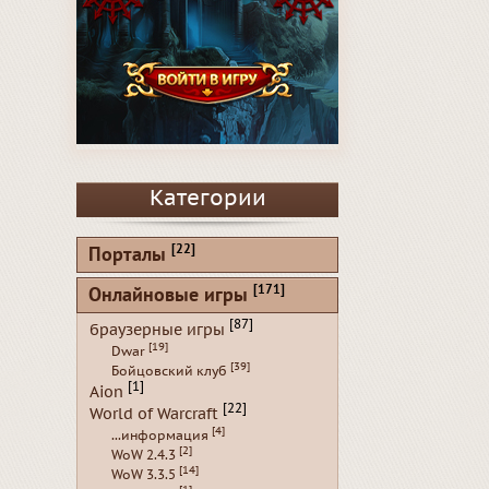
Категории
[22]
Порталы
[171]
Онлайновые игры
[87]
браузерные игры
[19]
Dwar
[39]
Бойцовский клуб
[1]
Aion
[22]
World of Warcraft
[4]
...информация
[2]
WoW 2.4.3
[14]
WoW 3.3.5