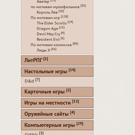
[13]
Аватар
[35]
по мотивам мультфильмов
[20]
Король Лев
[128]
По мотивам игр
[19]
The Elder Scrolls
[15]
Dragon Age
[4]
Devil May Cry
[5]
Resident Evil
[80]
По мотивам комиксов
[56]
Люди Х
[1]
ЛитРПГ
[14]
Настольные игры
[7]
D&d
[2]
Карточные игры
[12]
Игры на местности
[4]
Оружейные сайты
[29]
Компьютерные игры
[3]
Gothic