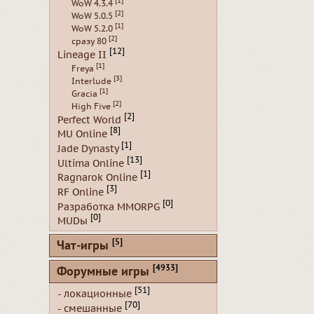
[1]
WoW 4.3.4
[2]
WoW 5.0.5
[1]
WoW 5.2.0
[2]
сразу 80
[12]
Lineage II
[1]
Freya
[3]
Interlude
[1]
Gracia
[2]
High Five
[2]
Perfect World
[8]
MU Online
[1]
Jade Dynasty
[13]
Ultima Online
[1]
Ragnarok Online
[3]
RF Online
[0]
Разработка MMORPG
[0]
MUDы
[5]
Чат-игры
[4933]
Форумные игры
[51]
- локационные
[70]
- смешанные