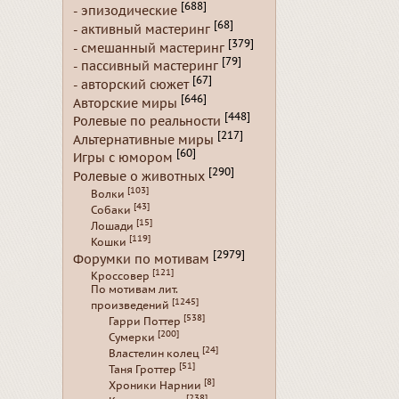
[688]
- эпизодические
[68]
- активный мастеринг
[379]
- смешанный мастеринг
[79]
- пассивный мастеринг
[67]
- авторский сюжет
[646]
Авторские миры
[448]
Ролевые по реальности
[217]
Альтернативные миры
[60]
Игры с юмором
[290]
Ролевые о животных
[103]
Волки
[43]
Собаки
[15]
Лошади
[119]
Кошки
[2979]
Форумки по мотивам
[121]
Кроссовер
По мотивам лит.
[1245]
произведений
[538]
Гарри Поттер
[200]
Сумерки
[24]
Властелин колец
[51]
Таня Гроттер
[8]
Хроники Нарнии
[238]