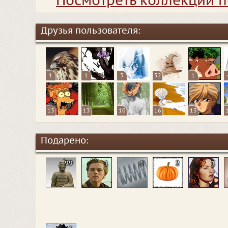
Посмотреть коллекции п
Друзья пользователя:
1
1
3
52
1
13
13
10
16
13
Подарено:
99
1
1
2
1