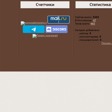
Счетчики
Статистика
Сайтов всего:
5343
В Отстойнике:
47
Тэгов всего:
465
Сегодня добавлено
...сайтов:
0
...комментариев:
0
...пользователей:
0
Полная 