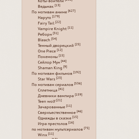
Коты-воители
[13]
Ведьмак
[627]
По мотивам аниме
[179]
Наруто
[22]
Fairy Tail
[11]
Vampire Knight
[31]
Реборн
[54]
Bleach
[25]
Темный дворецкий
[12]
One Piece
[15]
Покемоны
[44]
Сейлор Мун
[9]
Shaman King
[192]
По мотивам фильмов
[23]
Star Wars
[536]
По мотивам сериалов
[41]
Сплетница
[159]
Дневники вампира
[21]
Teen wolf
[11]
Зачарованные
[46]
Сверхъестественное
[15]
Однажды в сказке
[16]
Игра престолов
[75]
по мотивам мультсериалов
[11]
Winx