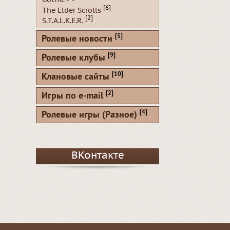
[6]
The Elder Scrolls
[2]
S.T.A.L.K.E.R.
[5]
Ролевые новости
[9]
Ролевые клубы
[10]
Клановые сайты
[2]
Игры по e-mail
[4]
Ролевые игры (Разное)
ВКонтакте