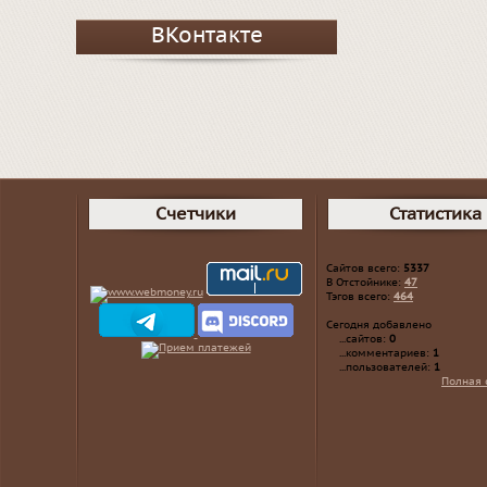
ВКонтакте
Счетчики
Статистика
Сайтов всего:
5337
В Отстойнике:
47
Тэгов всего:
464
Сегодня добавлено
...сайтов:
0
...комментариев:
1
...пользователей:
1
Полная 