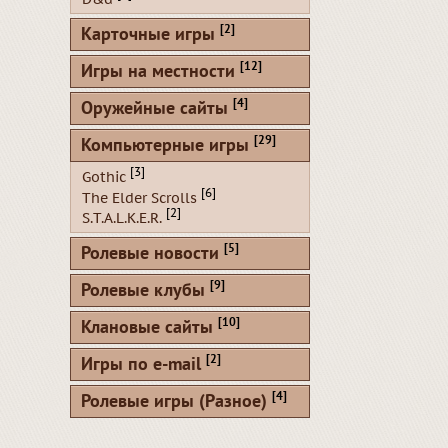
[2]
Карточные игры
[12]
Игры на местности
[4]
Оружейные сайты
[29]
Компьютерные игры
[3]
Gothic
[6]
The Elder Scrolls
[2]
S.T.A.L.K.E.R.
[5]
Ролевые новости
[9]
Ролевые клубы
[10]
Клановые сайты
[2]
Игры по e-mail
[4]
Ролевые игры (Разное)