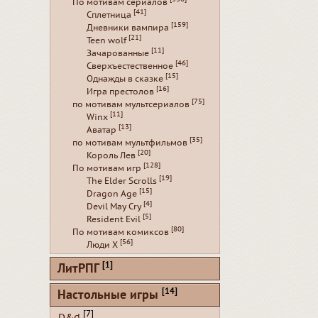
По мотивам сериалов
[41]
Сплетница
[159]
Дневники вампира
[21]
Teen wolf
[11]
Зачарованные
[46]
Сверхъестественное
[15]
Однажды в сказке
[16]
Игра престолов
[75]
по мотивам мультсериалов
[11]
Winx
[13]
Аватар
[35]
по мотивам мультфильмов
[20]
Король Лев
[128]
По мотивам игр
[19]
The Elder Scrolls
[15]
Dragon Age
[4]
Devil May Cry
[5]
Resident Evil
[80]
По мотивам комиксов
[56]
Люди Х
[1]
ЛитРПГ
[14]
Настольные игры
[7]
D&d