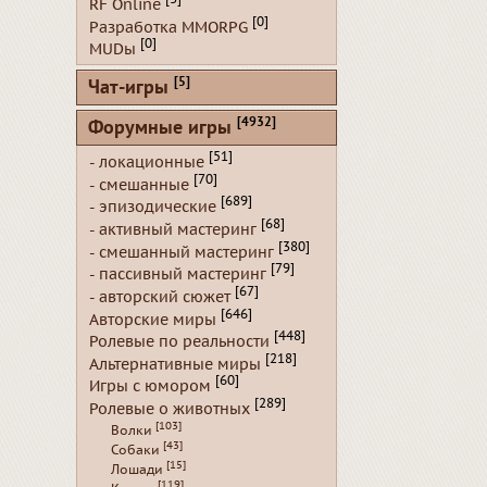
RF Online
[0]
Разработка MMORPG
[0]
MUDы
[5]
Чат-игры
[4932]
Форумные игры
[51]
- локационные
[70]
- смешанные
[689]
- эпизодические
[68]
- активный мастеринг
[380]
- смешанный мастеринг
[79]
- пассивный мастеринг
[67]
- авторский сюжет
[646]
Авторские миры
[448]
Ролевые по реальности
[218]
Альтернативные миры
[60]
Игры с юмором
[289]
Ролевые о животных
[103]
Волки
[43]
Собаки
[15]
Лошади
[119]