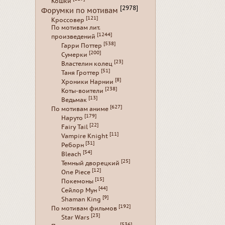
Кошки
[2978]
Форумки по мотивам
[121]
Кроссовер
По мотивам лит.
[1244]
произведений
[538]
Гарри Поттер
[200]
Сумерки
[23]
Властелин колец
[51]
Таня Гроттер
[8]
Хроники Нарнии
[238]
Коты-воители
[13]
Ведьмак
[627]
По мотивам аниме
[179]
Наруто
[22]
Fairy Tail
[11]
Vampire Knight
[31]
Реборн
[54]
Bleach
[25]
Темный дворецкий
[12]
One Piece
[15]
Покемоны
[44]
Сейлор Мун
[9]
Shaman King
[192]
По мотивам фильмов
[23]
Star Wars
[536]