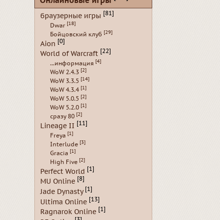
Онлайновые игры
[81]
браузерные игры
[18]
Dwar
[29]
Бойцовский клуб
[0]
Aion
[22]
World of Warcraft
[4]
...информация
[2]
WoW 2.4.3
[14]
WoW 3.3.5
[1]
WoW 4.3.4
[2]
WoW 5.0.5
[1]
WoW 5.2.0
[2]
сразу 80
[11]
Lineage II
[1]
Freya
[3]
Interlude
[1]
Gracia
[2]
High Five
[1]
Perfect World
[8]
MU Online
[1]
Jade Dynasty
[13]
Ultima Online
[1]
Ragnarok Online
[3]