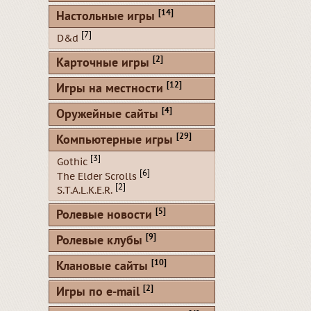
[14]
Настольные игры
[7]
D&d
[2]
Карточные игры
[12]
Игры на местности
[4]
Оружейные сайты
[29]
Компьютерные игры
[3]
Gothic
[6]
The Elder Scrolls
[2]
S.T.A.L.K.E.R.
[5]
Ролевые новости
[9]
Ролевые клубы
[10]
Клановые сайты
[2]
Игры по e-mail