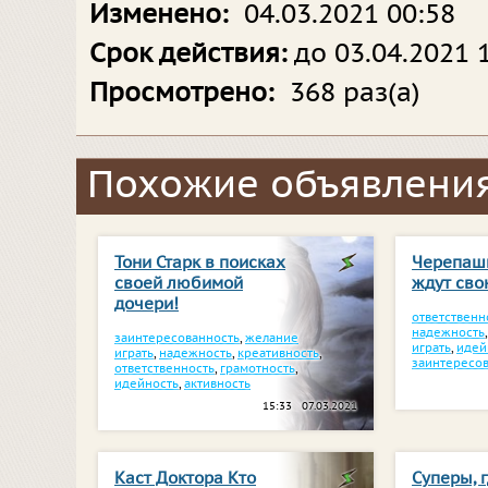
Изменено:
04.03.2021 00:58
Срок действия:
до 03.04.2021 
Просмотрено:
368 раз(а)
Похожие объявления
Тони Старк в поисках
Черепаш
своей любимой
ждут сво
дочери!
ответственн
надежность
заинтересованность
,
желание
играть
,
идей
играть
,
надежность
,
креативность
,
заинтересо
ответственность
,
грамотность
,
идейность
,
активность
15:33 07.03.2021
Каст Доктора Кто
Суперы, г