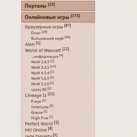
[22]
Порталы
[171]
Онлайновые игры
[87]
браузерные игры
[19]
Dwar
[39]
Бойцовский клуб
[1]
Aion
[22]
World of Warcraft
[4]
...информация
[2]
WoW 2.4.3
[14]
WoW 3.3.5
[1]
WoW 4.3.4
[2]
WoW 5.0.5
[1]
WoW 5.2.0
[2]
сразу 80
[12]
Lineage II
[1]
Freya
[3]
Interlude
[1]
Gracia
[2]
High Five
[2]
Perfect World
[8]
MU Online
[1]
Jade Dynasty