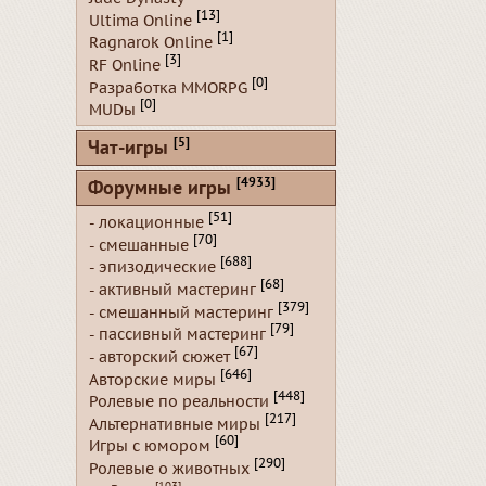
[13]
Ultima Online
[1]
Ragnarok Online
[3]
RF Online
[0]
Разработка MMORPG
[0]
MUDы
[5]
Чат-игры
[4933]
Форумные игры
[51]
- локационные
[70]
- смешанные
[688]
- эпизодические
[68]
- активный мастеринг
[379]
- смешанный мастеринг
[79]
- пассивный мастеринг
[67]
- авторский сюжет
[646]
Авторские миры
[448]
Ролевые по реальности
[217]
Альтернативные миры
[60]
Игры с юмором
[290]
Ролевые о животных
[103]