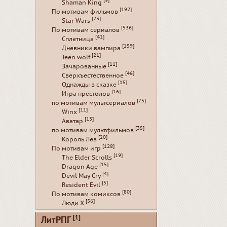
[9]
Shaman King
[192]
По мотивам фильмов
[23]
Star Wars
[536]
По мотивам сериалов
[41]
Сплетница
[159]
Дневники вампира
[21]
Teen wolf
[11]
Зачарованные
[46]
Сверхъестественное
[15]
Однажды в сказке
[16]
Игра престолов
[75]
по мотивам мультсериалов
[11]
Winx
[13]
Аватар
[35]
по мотивам мультфильмов
[20]
Король Лев
[128]
По мотивам игр
[19]
The Elder Scrolls
[15]
Dragon Age
[4]
Devil May Cry
[5]
Resident Evil
[80]
По мотивам комиксов
[56]
Люди Х
[1]
ЛитРПГ