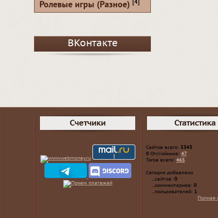
[4]
Ролевые игры (Разное)
ВКонтакте
Счетчики
Статистика
Сайтов всего:
5343
В Отстойнике:
47
Тэгов всего:
465
Сегодня добавлено
...сайтов:
0
...комментариев:
0
...пользователей:
1
Полная 