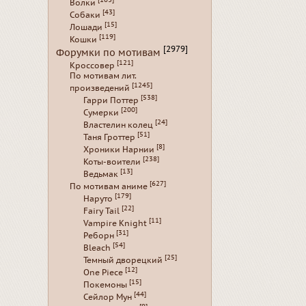
Волки
[43]
Собаки
[15]
Лошади
[119]
Кошки
[2979]
Форумки по мотивам
[121]
Кроссовер
По мотивам лит.
[1245]
произведений
[538]
Гарри Поттер
[200]
Сумерки
[24]
Властелин колец
[51]
Таня Гроттер
[8]
Хроники Нарнии
[238]
Коты-воители
[13]
Ведьмак
[627]
По мотивам аниме
[179]
Наруто
[22]
Fairy Tail
[11]
Vampire Knight
[31]
Реборн
[54]
Bleach
[25]
Темный дворецкий
[12]
One Piece
[15]
Покемоны
[44]
Сейлор Мун