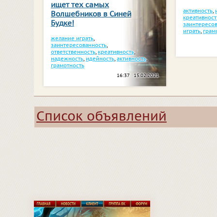
ищет тех самых
активность
,
Волшебников в Синей
креативност
Будке!
заинтересо
играть
,
грам
желание играть
,
заинтересованность
,
ответственность
,
креативность
,
надежность
,
идейность
,
активность
,
грамотность
16:37 15.02.2021
Список объявлений