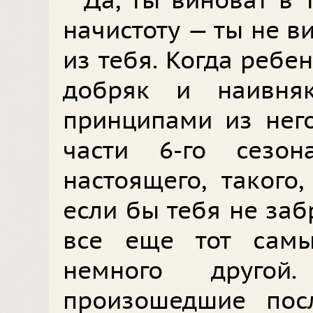
Да, ты виноват в 
начистоту — ты не ви
из тебя. Когда ребен
добряк и наивня
принципами из него
части 6-го сезо
настоящего, такого
если бы тебя не за
все еще тот самы
немного другой.
произошедшие пос