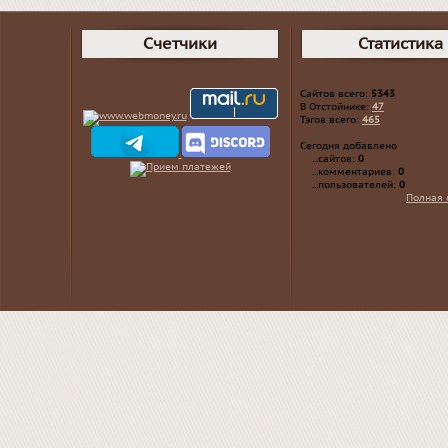
Счетчики
Статистика
Сайтов всего:
5343
В Отстойнике:
47
Тэгов всего:
465
Сегодня добавлено
...сайтов:
0
...комментариев:
0
...пользователей:
0
Полная 