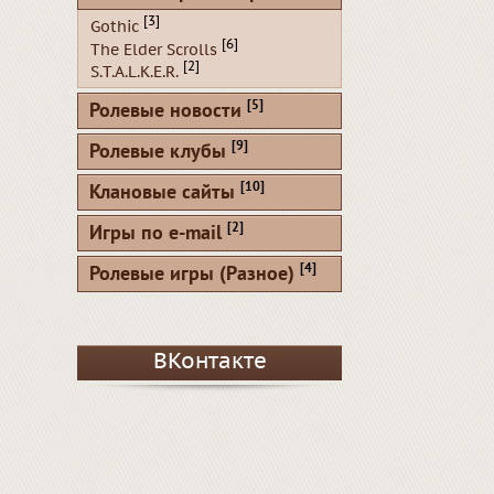
[3]
Gothic
[6]
The Elder Scrolls
[2]
S.T.A.L.K.E.R.
[5]
Ролевые новости
[9]
Ролевые клубы
[10]
Клановые сайты
[2]
Игры по e-mail
[4]
Ролевые игры (Разное)
ВКонтакте