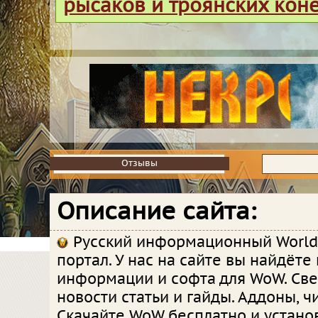
рысаков и троянских кон
Отзывы
Отзывы
Описание сайта:
Русский информационный World 
портал. У нас на сайте вы найдёте
информации и софта для WoW. Св
новости статьи и гайды. Аддоны, чи
Скачайте WoW бесплатно и устано