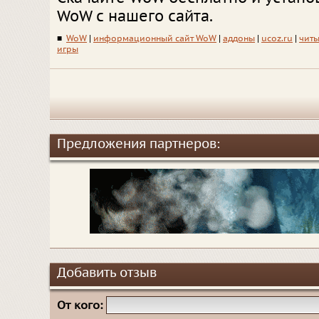
WoW с нашего сайта.
■
WoW
|
информационный сайт WoW
|
аддоны
|
ucoz.ru
|
чит
игры
Предложения партнеров:
Добавить отзыв
От кого: