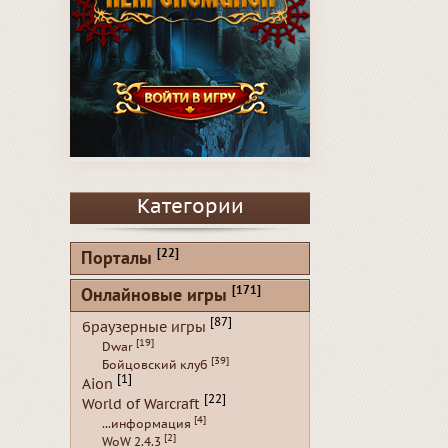
Категории
[22]
Порталы
[171]
Онлайновые игры
[87]
браузерные игры
[19]
Dwar
[39]
Бойцовский клуб
[1]
Aion
[22]
World of Warcraft
[4]
...информация
[2]
WoW 2.4.3