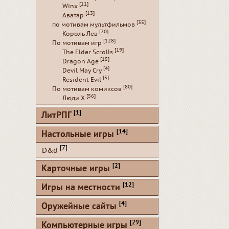
[11]
Winx
[13]
Аватар
[35]
по мотивам мультфильмов
[20]
Король Лев
[128]
По мотивам игр
[19]
The Elder Scrolls
[15]
Dragon Age
[4]
Devil May Cry
[5]
Resident Evil
[80]
По мотивам комиксов
[56]
Люди Х
[1]
ЛитРПГ
[14]
Настольные игры
[7]
D&d
[2]
Карточные игры
[12]
Игры на местности
[4]
Оружейные сайты
[29]
Компьютерные игры