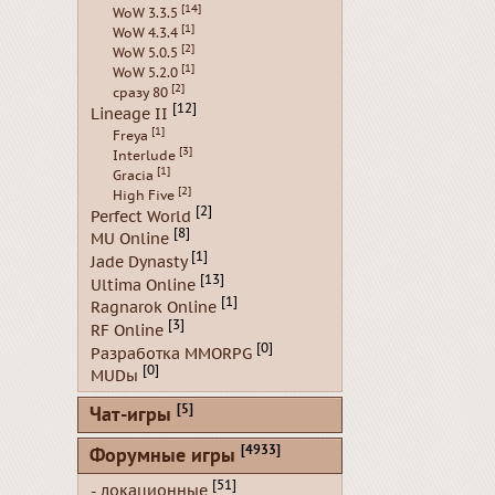
[14]
WoW 3.3.5
[1]
WoW 4.3.4
[2]
WoW 5.0.5
[1]
WoW 5.2.0
[2]
сразу 80
[12]
Lineage II
[1]
Freya
[3]
Interlude
[1]
Gracia
[2]
High Five
[2]
Perfect World
[8]
MU Online
[1]
Jade Dynasty
[13]
Ultima Online
[1]
Ragnarok Online
[3]
RF Online
[0]
Разработка MMORPG
[0]
MUDы
[5]
Чат-игры
[4933]
Форумные игры
[51]
- локационные