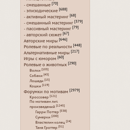
[70]
- смешанные
[688]
- эпизодические
[68]
- активный мастеринг
[379]
- смешанный мастеринг
[79]
- пассивный мастеринг
[67]
- авторский сюжет
[646]
Авторские миры
[448]
Ролевые по реальности
[217]
Альтернативные миры
[60]
Игры с юмором
[290]
Ролевые о животных
[103]
Волки
[43]
Собаки
[15]
Лошади
[119]
Кошки
[2979]
Форумки по мотивам
[121]
Кроссовер
По мотивам лит.
[1245]
произведений
[538]
Гарри Поттер
[200]
Сумерки
[24]
Властелин колец
[51]
Таня Гроттер