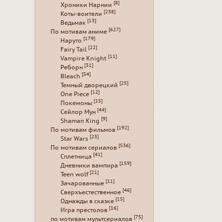
[8]
Хроники Нарнии
[238]
Коты-воители
[13]
Ведьмак
[627]
По мотивам аниме
[179]
Наруто
[22]
Fairy Tail
[11]
Vampire Knight
[31]
Реборн
[54]
Bleach
[25]
Темный дворецкий
[12]
One Piece
[15]
Покемоны
[44]
Сейлор Мун
[9]
Shaman King
[192]
По мотивам фильмов
[23]
Star Wars
[536]
По мотивам сериалов
[41]
Сплетница
[159]
Дневники вампира
[21]
Teen wolf
[11]
Зачарованные
[46]
Сверхъестественное
[15]
Однажды в сказке
[16]
Игра престолов
[75]
по мотивам мультсериалов