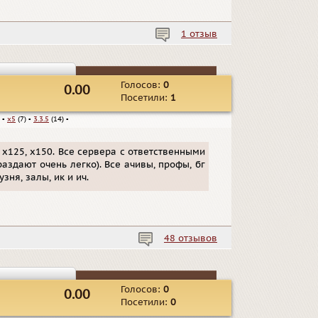
1 отзыв
Голосов:
0
0.00
Посетили:
1
▪
x5
(7)
▪
3.3.5
(14)
▪
2, х125, х150. Все сервера с ответственными
аздают очень легко). Все ачивы, профы, бг
зня, залы, ик и ич.
48 отзывов
Голосов:
0
0.00
Посетили:
0