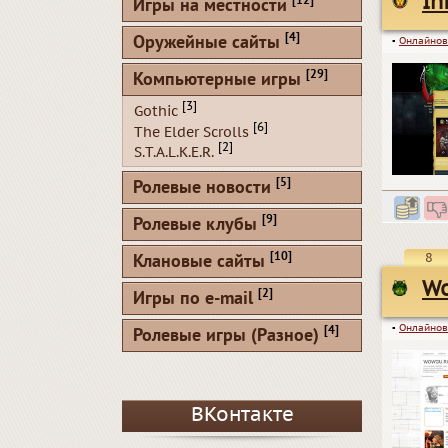
In
[12]
Игры на местности
[4]
Оружейные сайты
▪
Онлайнов
[29]
Компьютерные игры
[3]
Gothic
[6]
The Elder Scrolls
[2]
S.T.A.L.K.E.R.
[5]
Ролевые новости
[9]
Ролевые клубы
[10]
8
Клановые сайты
Wo
[2]
Игры по e-mail
▪
Онлайнов
[4]
Ролевые игры (Разное)
ВКонтакте