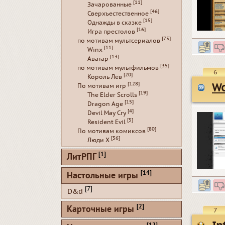
[11]
Зачарованные
[46]
Сверхъестественное
[15]
Однажды в сказке
[16]
Игра престолов
[75]
по мотивам мультсериалов
[11]
Winx
[13]
Аватар
[35]
по мотивам мультфильмов
6
[20]
Король Лев
[128]
Wo
По мотивам игр
[19]
The Elder Scrolls
[15]
Dragon Age
[4]
Devil May Cry
[5]
Resident Evil
[80]
По мотивам комиксов
[56]
Люди Х
[1]
ЛитРПГ
[14]
Настольные игры
[7]
D&d
[2]
Карточные игры
7