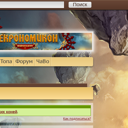
 Топа
Форум
ЧаВо
ких коней
.
Как подписаться?