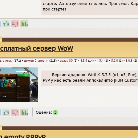
старте. Автоизучение спеллов. Трансмог. К
при старте!
сплатный сервер WoW
ые игры
(171)
▪
домен 2 уровня
(215)
▪
сразу 80
(2)
▪
3.3.5
(14)
▪
4.3.4
(1)
▪
5.2.0
(1)
▪
5.0.5
(2)
Версии аддонов: WotLK 3.3.5 (х1, х5, Fun),
PvP у нас есть реалм Аппокалипто [FUN Custom
Оценка:
5
g empty RPPvP