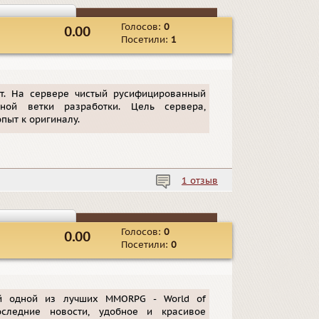
Голосов:
0
0.00
Посетили:
1
т. На сервере чистый русифицированный
ной ветки разработки. Цель сервера,
пыт к оригиналу.
1 отзыв
Голосов:
0
0.00
Посетили:
0
й одной из лучших MMORPG - World of
оследние новости, удобное и красивое