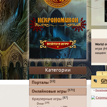
World o
игра (M
нашем к
Категории
1
Gh
[22]
Порталы
[171]
Онлайновые игры
▪
Онлайнов
[87]
браузерные игры
[19]
Dwar
[39]