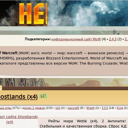
Подкатегории:
информационный сайт WoW
(4)
▪
2.4.3
(2)
▪
3.
f Warcraft
(WoW; англ. world — мир; warcraft — воинское ремесло)
MORPG), разработанная Blizzard Entertainment. World of Warcraft
аталоге представлены все версии WoW: The Burning Crusade; Wrath 
+
ostlands (x4)
12
ые игры
(171)
▪
домен 2 уровня
(215)
▪
lich
(1)
▪
warcraft
(3)
▪
Wrath
(1)
▪
3.3.5
(14)
▪
King
(1)
Рейты мира Wotlk (x4). 2 Античита!
Стабильная и качественная сборка. Сброс КД 