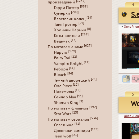
[1245]
произведений
4
[538]
Гарри Поттер
[200]
S.
Сумерки
[24]
Властелин колец
[51]
Таня Гроттер
▪
Онлайнов
[8]
Хроники Нарнии
[238]
Коты-воители
[13]
Ведьмак
[627]
По мотивам аниме
[179]
Наруто
[22]
Fairy Tail
[11]
Vampire Knight
[31]
Реборн
[54]
Bleach
[25]
Темный дворецкий
[12]
One Piece
[15]
Покемоны
5
[44]
Сейлор Мун
[9]
Wo
Shaman King
[192]
По мотивам фильмов
[23]
Star Wars
▪
Онлайнов
[536]
По мотивам сериалов
[41]
Сплетница
[159]
Дневники вампира
[21]
Teen wolf