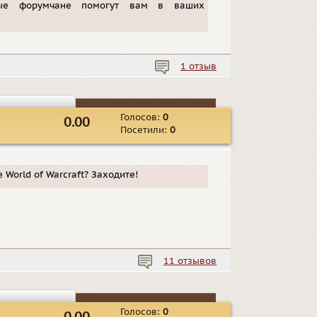
ные форумчане помогут вам в ваших
1 отзыв
Голосов:
0
0.00
Посетили:
0
World of Warcraft? Заходите!
11 отзывов
Голосов:
0