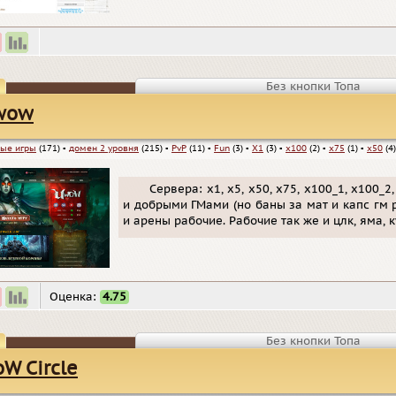
Без кнопки Топа
wow
ые игры
(171)
▪
домен 2 уровня
(215)
▪
PvP
(11)
▪
Fun
(3)
▪
X1
(3)
▪
x100
(2)
▪
x75
(1)
▪
x50
(4)
Cервера: х1, х5, х50, х75, х100_1, x100_
и добрыми ГМами (но баны за мат и капс гм р
и арены рабочие. Рабочие так же и цлк, яма, ку
Оценка:
4.75
Без кнопки Топа
W Circle