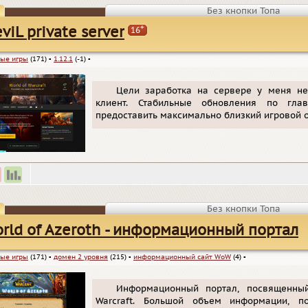
Без кнопки Топа
+
eviL private server
16
ые игры
(171)
▪
1.12.1
(-1)
▪
Цели заработка на сервере у меня не
клиент. Стабильные обновления по глав
предоставить максимально близкий игровой о
Без кнопки Топа
rld of Azeroth - информационный портал
ые игры
(171)
▪
домен 2 уровня
(215)
▪
информационный сайт WoW
(4)
▪
Информационный портал, посвященны
Warcraft. Большой объем информации, п