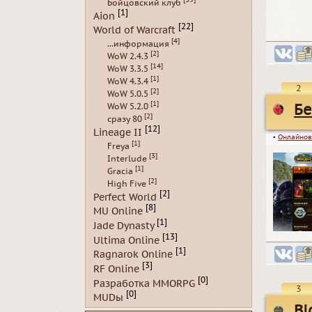
Бойцовский клуб
[1]
Aion
[22]
World of Warcraft
[4]
...информация
[2]
WoW 2.4.3
[14]
WoW 3.3.5
[1]
WoW 4.3.4
2
[2]
WoW 5.0.5
[1]
WoW 5.2.0
Бе
[2]
сразу 80
[12]
Lineage II
▪
Онлайнов
[1]
Freya
[3]
Interlude
[1]
Gracia
[2]
High Five
[2]
Perfect World
[8]
MU Online
[1]
Jade Dynasty
[13]
Ultima Online
[1]
Ragnarok Online
[3]
RF Online
[0]
Разработка MMORPG
3
[0]
MUDы
Bi