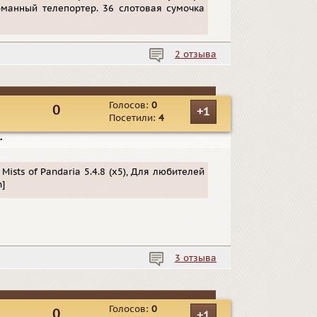
арманный телепортер. 36 слотовая сумочка
2 отзыва
Голосов:
0
0
+1
Посетили:
4
▪
 Mists of Pandaria 5.4.8 (х5), Для любителей
]
3 отзыва
Голосов:
0
0
+1