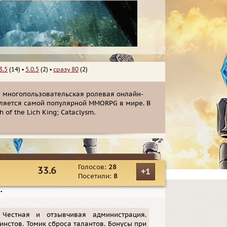
3.5
(14)
▪
5.0.5
(2)
▪
сразу 80
(2)
 — многопользовательская ролевая онлайн-
 является самой популярной MMORPG в мире. В
of the Lich King; Cataclysm.
Голосов:
28
33.6
+1
Посетили:
8
▪
 Честная и отзывчивая администрация.
инстов. Томик сброса талантов. Бонусы при