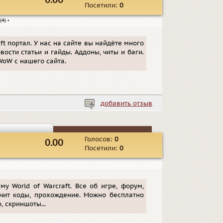
0.00
Посетили:
0
(4)
▪
t портал. У нас на сайте вы найдёте много
сти статьи и гайды. Аддоны, читы и баги.
WoW с нашего сайта.
добавить отзыв
Голосов:
0
0.00
Посетили:
0
у World of Warcraft. Все об игре, форум,
 чит коды, прохождение. Можно бесплатно
, скриншоты...