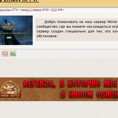
ые игры
(171)
▪
домен 2 уровня
(215)
▪
3.3.5
(14)
▪
Добро пожаловать на наш сервер World 
сообщество, где вы можете наслаждаться игр
сервер создан специально для тех, кто хо
обстановке.