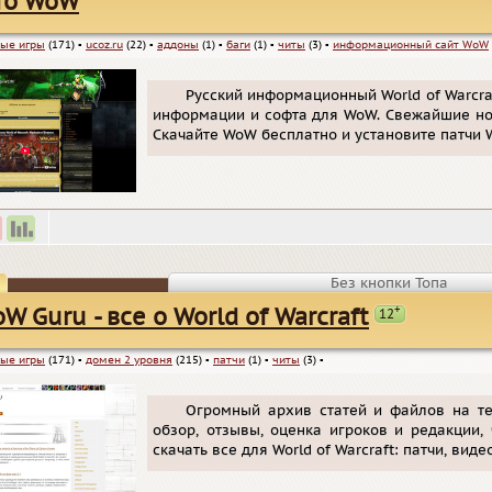
fo WoW
ые игры
(171)
▪
ucoz.ru
(22)
▪
аддоны
(1)
▪
баги
(1)
▪
читы
(3)
▪
информационный сайт WoW
Русский информационный World of Warcraf
информации и софта для WoW. Свежайшие ново
Скачайте WoW бесплатно и установите патчи 
Без кнопки Топа
+
W Guru - все о World of Warcraft
12
ые игры
(171)
▪
домен 2 уровня
(215)
▪
патчи
(1)
▪
читы
(3)
▪
Огромный архив статей и файлов на тем
обзор, отзывы, оценка игроков и редакции,
скачать все для World of Warcraft: патчи, видео