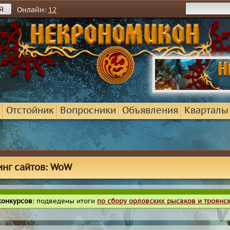
я
Онлайн:
12
Отстойник
Вопросники
Объявления
Кварталы
инг сайтов: WoW
конкурсов
: подведены итоги
по сбору орловских рысаков и троянс