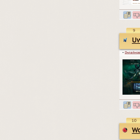
9
U
▪
Онлайнов
10
Wo