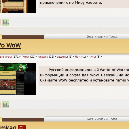
приключениях по Миру Азерота.
Без кнопки Топа
fo WoW
ые игры
(171)
▪
WoW
(22)
▪
ucoz.ru
(22)
▪
аддоны
(1)
▪
баги
(1)
▪
читы
(3)
▪
Русский информационный World of Warcraf
информации и софта для WoW. Свежайшие ново
Скачайте WoW бесплатно и установите патчи 
Без кнопки Топа
+
omkaq
21