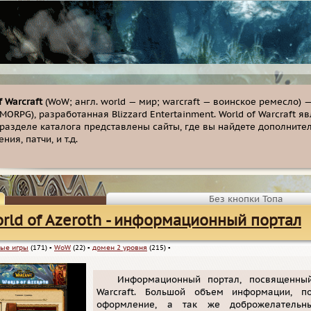
f Warcraft
(WoW; англ. world — мир; warcraft — воинское ремесло)
MORPG), разработанная Blizzard Entertainment. World of Warcraft
разделе каталога представлены сайты, где вы найдете дополнит
ния, патчи, и т.д.
Без кнопки Топа
rld of Azeroth - информационный портал
ые игры
(171)
▪
WoW
(22)
▪
домен 2 уровня
(215)
▪
Информационный портал, посвященны
Warcraft. Большой объем информации, п
оформление, а так же доброжелатель