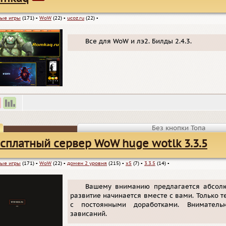
ые игры
(171)
▪
WoW
(22)
▪
ucoz.ru
(22)
▪
Все для WoW и лэ2. Билды 2.4.3.
Без кнопки Топа
сплатный сервер WoW huge wotlk 3.3.5
ые игры
(171)
▪
WoW
(22)
▪
домен 2 уровня
(215)
▪
x5
(7)
▪
3.3.5
(14)
▪
Вашему вниманию предлагается абсолю
развитие начинается вместе с вами. Только 
с постоянными доработками. Внимательн
зависаний.