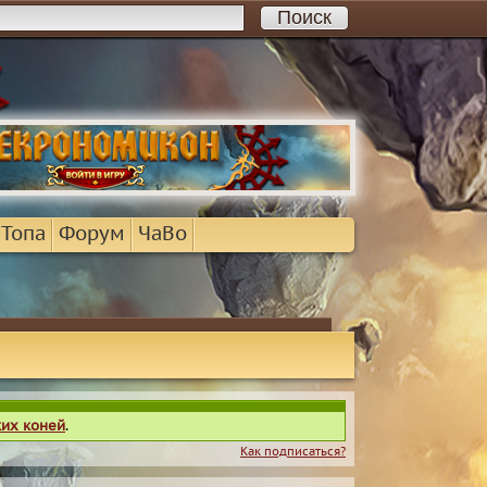
 Топа
Форум
ЧаВо
ких коней
.
Как подписаться?