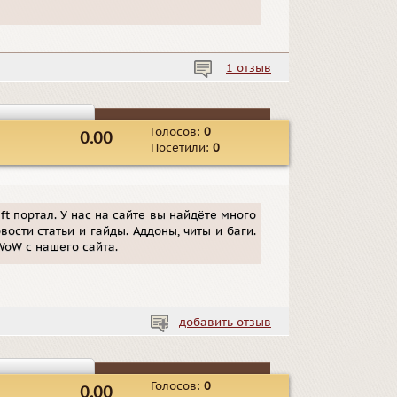
1 отзыв
Голосов:
0
0.00
Посетили:
0
t портал. У нас на сайте вы найдёте много
сти статьи и гайды. Аддоны, читы и баги.
WoW с нашего сайта.
добавить отзыв
Голосов:
0
0.00