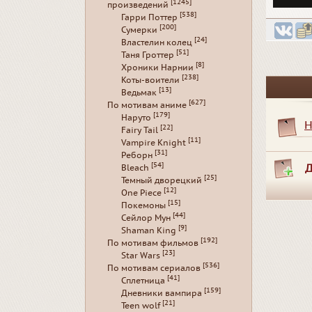
[1245]
произведений
[538]
Гарри Поттер
[200]
Сумерки
[24]
Властелин колец
[51]
Таня Гроттер
[8]
Хроники Нарнии
[238]
Коты-воители
[13]
Ведьмак
[627]
По мотивам аниме
[179]
Наруто
Н
[22]
Fairy Tail
[11]
Vampire Knight
[31]
Реборн
[54]
Д
Bleach
[25]
Темный дворецкий
[12]
One Piece
[15]
Покемоны
[44]
Сейлор Мун
[9]
Shaman King
[192]
По мотивам фильмов
[23]
Star Wars
[536]
По мотивам сериалов
[41]
Сплетница
[159]
Дневники вампира
[21]
Teen wolf