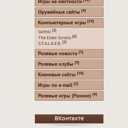
[12]
Игры на местности
[4]
Оружейные сайты
[29]
Компьютерные игры
[3]
Gothic
[6]
The Elder Scrolls
[2]
S.T.A.L.K.E.R.
[5]
Ролевые новости
[9]
Ролевые клубы
[10]
Клановые сайты
[2]
Игры по e-mail
[4]
Ролевые игры (Разное)
ВКонтакте