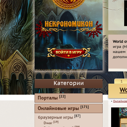
World o
игра (M
нашем 
дополне
1
Категории
Wo
[22]
Порталы
▪
Онлайнов
[171]
Онлайновые игры
[87]
браузерные игры
[19]
Dwar
[39]