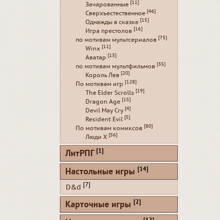
[11]
Зачарованные
[46]
Сверхъестественное
[15]
Однажды в сказке
[16]
Игра престолов
[75]
по мотивам мультсериалов
[11]
Winx
[13]
Аватар
[35]
по мотивам мультфильмов
[20]
Король Лев
[128]
По мотивам игр
[19]
The Elder Scrolls
[15]
Dragon Age
[4]
Devil May Cry
[5]
Resident Evil
[80]
По мотивам комиксов
[56]
Люди Х
[1]
ЛитРПГ
[14]
Настольные игры
[7]
D&d
[2]
Карточные игры