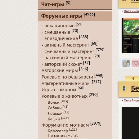
[5]
Чат-игры
▪
Онлайнов
[4933]
Форумные игры
[51]
- локационные
[70]
- смешанные
[688]
- эпизодические
[68]
- активный мастеринг
[379]
- смешанный мастеринг
[79]
- пассивный мастеринг
[67]
- авторский сюжет
[646]
Авторские миры
[448]
Ролевые по реальности
4
[217]
Альтернативные миры
Бе
[60]
Игры с юмором
[290]
Ролевые о животных
▪
Онлайнов
[103]
Волки
[43]
Собаки
[15]
Лошади
[119]
Кошки
[2979]
Форумки по мотивам
[121]
Кроссовер
По мотивам лит.