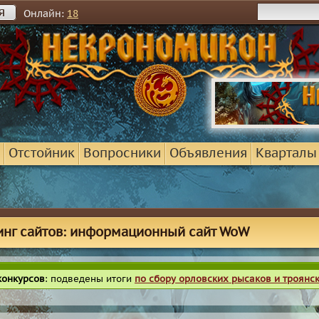
я
Онлайн:
18
Отстойник
Вопросники
Объявления
Кварталы
инг сайтов: информационный сайт WoW
конкурсов
: подведены итоги
по сбору орловских рысаков и троянс