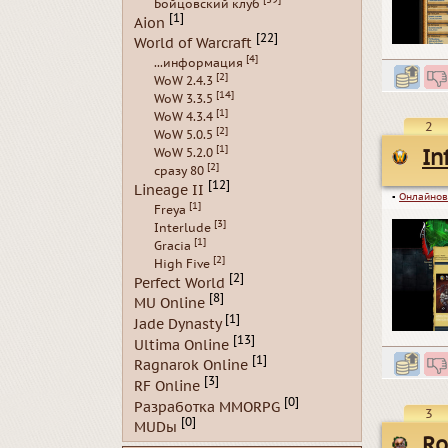
Бойцовский клуб
[1]
Aion
[22]
World of Warcraft
[4]
...информация
[2]
WoW 2.4.3
[14]
WoW 3.3.5
[1]
WoW 4.3.4
2
[2]
WoW 5.0.5
[1]
In
WoW 5.2.0
[2]
сразу 80
[12]
Lineage II
▪
Онлайнов
[1]
Freya
[3]
Interlude
[1]
Gracia
[2]
High Five
[2]
Perfect World
[8]
MU Online
[1]
Jade Dynasty
[13]
Ultima Online
[1]
Ragnarok Online
[3]
RF Online
[0]
Разработка MMORPG
3
[0]
MUDы
R